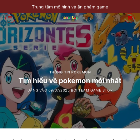
Bỏ
Trung tâm mô hình và ấn phẩm game
qua
nội
dung
THÔNG TIN POKEMON
Tìm hiểu về pokemon mới nhất
ĐĂNG VÀO
09/07/2025
BỞI
TEAM GAME STOP