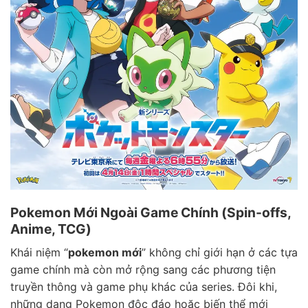
Pokemon Mới Ngoài Game Chính (Spin-offs,
Anime, TCG)
Khái niệm “
pokemon mới
” không chỉ giới hạn ở các tựa
game chính mà còn mở rộng sang các phương tiện
truyền thông và game phụ khác của series. Đôi khi,
những dạng Pokemon độc đáo hoặc biến thể mới