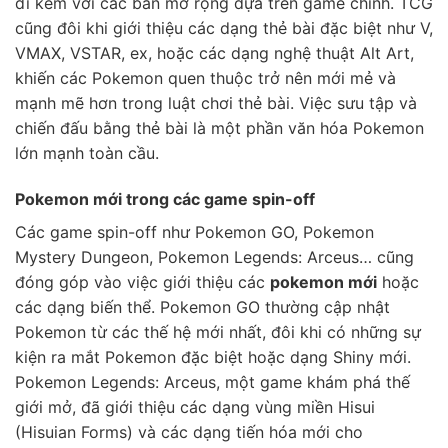
đi kèm với các bản mở rộng dựa trên game chính. TCG
cũng đôi khi giới thiệu các dạng thẻ bài đặc biệt như V,
VMAX, VSTAR, ex, hoặc các dạng nghệ thuật Alt Art,
khiến các Pokemon quen thuộc trở nên mới mẻ và
mạnh mẽ hơn trong luật chơi thẻ bài. Việc sưu tập và
chiến đấu bằng thẻ bài là một phần văn hóa Pokemon
lớn mạnh toàn cầu.
Pokemon mới trong các game spin-off
Các game spin-off như Pokemon GO, Pokemon
Mystery Dungeon, Pokemon Legends: Arceus… cũng
đóng góp vào việc giới thiệu các
pokemon mới
hoặc
các dạng biến thể. Pokemon GO thường cập nhật
Pokemon từ các thế hệ mới nhất, đôi khi có những sự
kiện ra mắt Pokemon đặc biệt hoặc dạng Shiny mới.
Pokemon Legends: Arceus, một game khám phá thế
giới mở, đã giới thiệu các dạng vùng miền Hisui
(Hisuian Forms) và các dạng tiến hóa mới cho