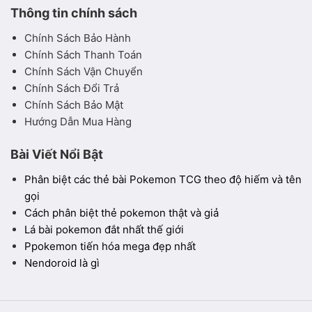
Thông tin chính sách
Chính Sách Bảo Hành
Chính Sách Thanh Toán
Chính Sách Vận Chuyển
Chính Sách Đổi Trả
Chính Sách Bảo Mật
Hướng Dẫn Mua Hàng
Bài Viết Nổi Bật
Phân biệt các thẻ bài Pokemon TCG theo độ hiếm và tên
gọi
Cách phân biệt thẻ pokemon thật và giả
Lá bài pokemon đắt nhất thế giới
Ppokemon tiến hóa mega đẹp nhất
Nendoroid là gì