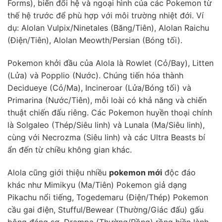
Forms), biến đổi hệ và ngoại hình của các Pokemon từ
thế hệ trước để phù hợp với môi trường nhiệt đới. Ví
dụ: Alolan Vulpix/Ninetales (Băng/Tiên), Alolan Raichu
(Điện/Tiên), Alolan Meowth/Persian (Bóng tối).
Pokemon khởi đầu của Alola là Rowlet (Cỏ/Bay), Litten
(Lửa) và Popplio (Nước). Chúng tiến hóa thành
Decidueye (Cỏ/Ma), Incineroar (Lửa/Bóng tối) và
Primarina (Nước/Tiên), mỗi loài có khả năng và chiến
thuật chiến đấu riêng. Các Pokemon huyền thoại chính
là Solgaleo (Thép/Siêu linh) và Lunala (Ma/Siêu linh),
cùng với Necrozma (Siêu linh) và các Ultra Beasts bí
ẩn đến từ chiều không gian khác.
Alola cũng giới thiệu nhiều
pokemon mới
độc đáo
khác như Mimikyu (Ma/Tiên) Pokemon giả dạng
Pikachu nổi tiếng, Togedemaru (Điện/Thép) Pokemon
cầu gai điện, Stufful/Bewear (Thường/Giác đấu) gấu
bông đáng sợ, Drampa (Thường/Rồng) rồng hiền lành.