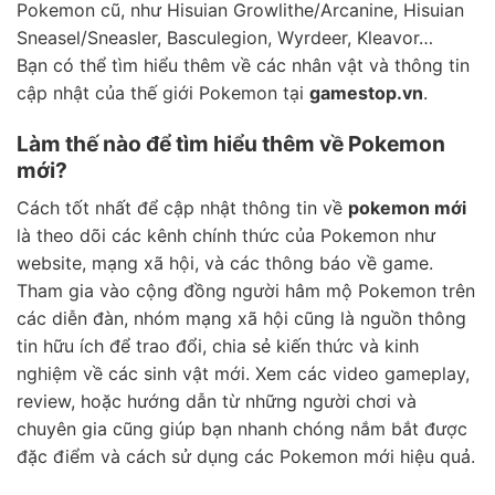
Pokemon cũ, như Hisuian Growlithe/Arcanine, Hisuian
Sneasel/Sneasler, Basculegion, Wyrdeer, Kleavor…
Bạn có thể tìm hiểu thêm về các nhân vật và thông tin
cập nhật của thế giới Pokemon tại
gamestop.vn
.
Làm thế nào để tìm hiểu thêm về Pokemon
mới?
Cách tốt nhất để cập nhật thông tin về
pokemon mới
là theo dõi các kênh chính thức của Pokemon như
website, mạng xã hội, và các thông báo về game.
Tham gia vào cộng đồng người hâm mộ Pokemon trên
các diễn đàn, nhóm mạng xã hội cũng là nguồn thông
tin hữu ích để trao đổi, chia sẻ kiến thức và kinh
nghiệm về các sinh vật mới. Xem các video gameplay,
review, hoặc hướng dẫn từ những người chơi và
chuyên gia cũng giúp bạn nhanh chóng nắm bắt được
đặc điểm và cách sử dụng các Pokemon mới hiệu quả.