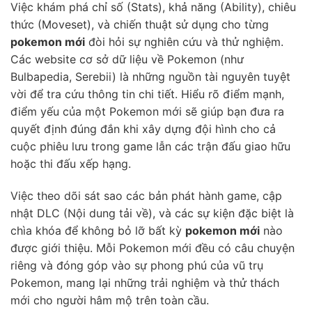
Việc khám phá chỉ số (Stats), khả năng (Ability), chiêu
thức (Moveset), và chiến thuật sử dụng cho từng
pokemon mới
đòi hỏi sự nghiên cứu và thử nghiệm.
Các website cơ sở dữ liệu về Pokemon (như
Bulbapedia, Serebii) là những nguồn tài nguyên tuyệt
vời để tra cứu thông tin chi tiết. Hiểu rõ điểm mạnh,
điểm yếu của một Pokemon mới sẽ giúp bạn đưa ra
quyết định đúng đắn khi xây dựng đội hình cho cả
cuộc phiêu lưu trong game lẫn các trận đấu giao hữu
hoặc thi đấu xếp hạng.
Việc theo dõi sát sao các bản phát hành game, cập
nhật DLC (Nội dung tải về), và các sự kiện đặc biệt là
chìa khóa để không bỏ lỡ bất kỳ
pokemon mới
nào
được giới thiệu. Mỗi Pokemon mới đều có câu chuyện
riêng và đóng góp vào sự phong phú của vũ trụ
Pokemon, mang lại những trải nghiệm và thử thách
mới cho người hâm mộ trên toàn cầu.