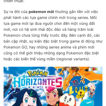
chiến thuật.
Sự ra đời của
pokemon mới
thường gắn liền với việc
phát hành các tựa game chính mới trong series. Mỗi
tựa game mới lại đưa người chơi đến một vùng đất
mới, nơi có hệ sinh thái độc đáo và hàng trăm loài
Pokemon chưa từng thấy trước đây. Bên cạnh đó, các
bản cập nhật, sự kiện đặc biệt trong game di động như
Pokemon GO, hay những series anime và phim mới
cũng có thể giới thiệu những dạng Pokemon đặc biệt
hoặc các biến thể vùng miền (regional variants).