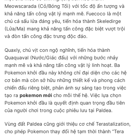
Meowscarada (Cỏ/Bóng Tối) với tốc độ ấn tượng và
khả năng tấn công vật lý mạnh mẽ. Fuecoco là một
chú cá sấu lửa đáng yêu, tiến hóa thành Skeledirge
(Lửa/Ma) mang khả năng tấn công đặc biệt vượt trội
và đòn tấn công đặc trưng độc đáo.
Quaxly, chú vịt con ngộ nghĩnh, tiến hóa thành
Quaquaval (Nước/Giác đấu) với những bước nhảy
mạnh mẽ và khả năng tấn công vật lý linh hoạt. Ba
Pokemon khởi đầu này không chỉ đại diện cho các hệ
cơ bản mà còn sở hữu những thiết kế và phong cách
chiến đấu riêng biệt, phản ánh sự sáng tạo trong việc
tạo ra
pokemon mới
cho mỗi thế hệ. Việc lựa chọn
Pokemon khởi đầu là quyết định quan trọng đầu tiên
của người chơi trong cuộc phiêu lưu tại Paldea.
Vùng đất Paldea cũng giới thiệu cơ chế Terastalization,
cho phép Pokemon thay đổi hệ tạm thời thành “Tera