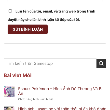
Lưu tên của tôi, email, và trang web trong trình
duyệt này cho lần bình luận kế tiếp của tôi.
Bài viết Mới
Espurr Pokémon – Hình Ảnh Dễ Thương Và Bí
Ẩn
ở
Chức năng bình luận bị tắt
Espurr
Pokémon
Hình ảnh Lusamine với thần thái bí ẩn khó đoán