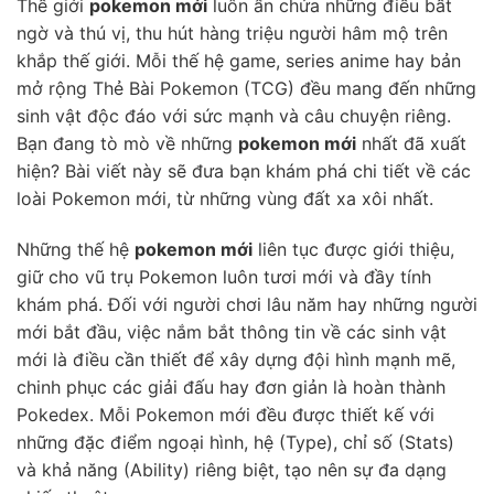
Thế giới
pokemon mới
luôn ẩn chứa những điều bất
ngờ và thú vị, thu hút hàng triệu người hâm mộ trên
khắp thế giới. Mỗi thế hệ game, series anime hay bản
mở rộng Thẻ Bài Pokemon (TCG) đều mang đến những
sinh vật độc đáo với sức mạnh và câu chuyện riêng.
Bạn đang tò mò về những
pokemon mới
nhất đã xuất
hiện? Bài viết này sẽ đưa bạn khám phá chi tiết về các
loài Pokemon mới, từ những vùng đất xa xôi nhất.
Những thế hệ
pokemon mới
liên tục được giới thiệu,
giữ cho vũ trụ Pokemon luôn tươi mới và đầy tính
khám phá. Đối với người chơi lâu năm hay những người
mới bắt đầu, việc nắm bắt thông tin về các sinh vật
mới là điều cần thiết để xây dựng đội hình mạnh mẽ,
chinh phục các giải đấu hay đơn giản là hoàn thành
Pokedex. Mỗi Pokemon mới đều được thiết kế với
những đặc điểm ngoại hình, hệ (Type), chỉ số (Stats)
và khả năng (Ability) riêng biệt, tạo nên sự đa dạng