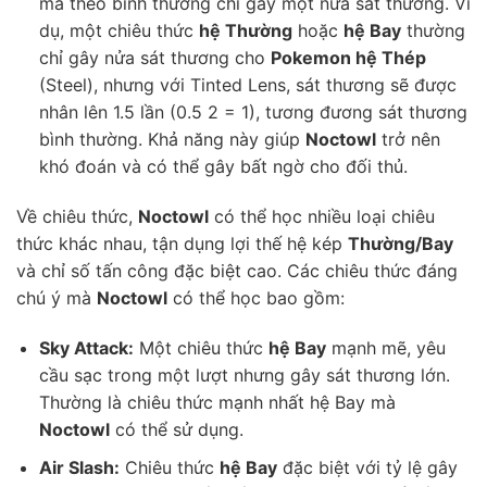
mà theo bình thường chỉ gây một nửa sát thương. Ví
dụ, một chiêu thức
hệ Thường
hoặc
hệ Bay
thường
chỉ gây nửa sát thương cho
Pokemon hệ Thép
(Steel), nhưng với Tinted Lens, sát thương sẽ được
nhân lên 1.5 lần (0.5 2 = 1), tương đương sát thương
bình thường. Khả năng này giúp
Noctowl
trở nên
khó đoán và có thể gây bất ngờ cho đối thủ.
Về chiêu thức,
Noctowl
có thể học nhiều loại chiêu
thức khác nhau, tận dụng lợi thế hệ kép
Thường/Bay
và chỉ số tấn công đặc biệt cao. Các chiêu thức đáng
chú ý mà
Noctowl
có thể học bao gồm:
Sky Attack:
Một chiêu thức
hệ Bay
mạnh mẽ, yêu
cầu sạc trong một lượt nhưng gây sát thương lớn.
Thường là chiêu thức mạnh nhất hệ Bay mà
Noctowl
có thể sử dụng.
Air Slash:
Chiêu thức
hệ Bay
đặc biệt với tỷ lệ gây