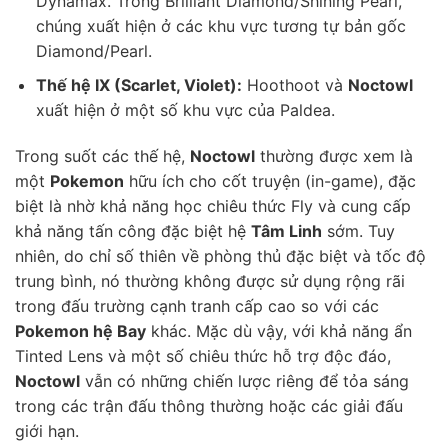
Dynamax. Trong Brilliant Diamond/Shining Pearl,
chúng xuất hiện ở các khu vực tương tự bản gốc
Diamond/Pearl.
Thế hệ IX (Scarlet, Violet):
Hoothoot và
Noctowl
xuất hiện ở một số khu vực của Paldea.
Trong suốt các thế hệ,
Noctowl
thường được xem là
một
Pokemon
hữu ích cho cốt truyện (in-game), đặc
biệt là nhờ khả năng học chiêu thức Fly và cung cấp
khả năng tấn công đặc biệt hệ
Tâm Linh
sớm. Tuy
nhiên, do chỉ số thiên về phòng thủ đặc biệt và tốc độ
trung bình, nó thường không được sử dụng rộng rãi
trong đấu trường cạnh tranh cấp cao so với các
Pokemon hệ Bay
khác. Mặc dù vậy, với khả năng ẩn
Tinted Lens và một số chiêu thức hỗ trợ độc đáo,
Noctowl
vẫn có những chiến lược riêng để tỏa sáng
trong các trận đấu thông thường hoặc các giải đấu
giới hạn.