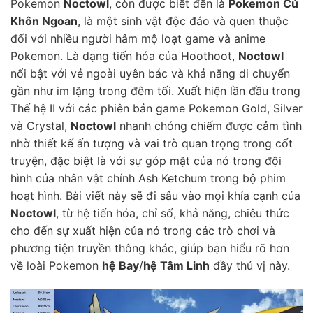
Pokemon
Noctowl
, còn được biết đến là
Pokemon Cú
Khôn Ngoan
, là một sinh vật độc đáo và quen thuộc
đối với nhiều người hâm mộ loạt game và anime
Pokemon. Là dạng tiến hóa của Hoothoot,
Noctowl
nổi bật với vẻ ngoài uyên bác và khả năng di chuyển
gần như im lặng trong đêm tối. Xuất hiện lần đầu trong
Thế hệ II với các phiên bản game Pokemon Gold, Silver
và Crystal,
Noctowl
nhanh chóng chiếm được cảm tình
nhờ thiết kế ấn tượng và vai trò quan trọng trong cốt
truyện, đặc biệt là với sự góp mặt của nó trong đội
hình của nhân vật chính Ash Ketchum trong bộ phim
hoạt hình. Bài viết này sẽ đi sâu vào mọi khía cạnh của
Noctowl
, từ hệ tiến hóa, chỉ số, khả năng, chiêu thức
cho đến sự xuất hiện của nó trong các trò chơi và
phương tiện truyền thông khác, giúp bạn hiểu rõ hơn
về loài Pokemon
hệ Bay
/
hệ Tâm Linh
đầy thú vị này.