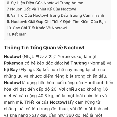
Sự Hiện Diện Của Noctowl Trong Anime
Nguồn Gốc và Thiết Kế Của Noctowl
Vai Trò Của Noctowl Trong Đấu Trường Cạnh Tranh
Noctowl: Giải Đáp Chi Tiết Ý Định Tìm Kiếm Của Bạn
Các Chi Tiết Khác Về Noctowl
Kết luận
Thông Tin Tổng Quan về Noctowl
Noctowl
(Nhật: ヨルノズク Yorunozuku) là một
Pokemon
có hệ kép độc đáo:
hệ Thường
(Normal) và
hệ Bay
(Flying). Sự kết hợp hệ này mang lại cho nó
những ưu và nhược điểm riêng biệt trong chiến đấu.
Noctowl
là dạng tiến hóa cuối cùng của Hoothoot, tiến
hóa khi đạt đến cấp độ 20. Với chiều cao khoảng 1.6
mét và cân nặng 40.8 kg, nó là một loài chim lớn và
mạnh mẽ. Thiết kế của
Noctowl
lấy cảm hứng từ
những loài cú lớn trong đời thực, với đôi mắt tinh anh
và khả năng xoay đầu gần như 360 độ. Nó là một