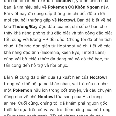
Khi bạn tìm kiếm từ khóa “
Noctowl
“, ý định chính của
bạn là tìm hiểu sâu về
Pokemon Cú Khôn Ngoan
này.
Bài viết này đã cung cấp thông tin chi tiết để trả lời
mọi câu hỏi thường gặp về
Noctowl
. Bạn đã biết về hệ
kép
Thường/Bay
độc đáo của nó, chỉ số cơ bản cho
thấy khả năng phòng thủ đặc biệt và tấn công đặc biệt
tốt, cùng với lượng HP dồi dào. Chúng tôi đã phân tích
chuỗi tiến hóa đơn giản từ Hoothoot và chi tiết về các
khả năng đặc tính (Insomnia, Keen Eye, Tinted Lens)
cùng với bộ chiêu thức đa dạng mà nó có thể học, từ
tấn công đến hỗ trợ và hồi phục.
Bài viết cũng đã điểm qua sự xuất hiện của
Noctowl
trong các thế hệ game khác nhau, vai trò của nó như
một
Pokemon
hữu ích trong cốt truyện, và câu chuyện
đáng nhớ về chú
Noctowl
tỏa sáng của Ash trong
anime. Cuối cùng, chúng tôi đã khám phá nguồn gốc
thiết kế dựa trên cú và vai trò, tiềm năng của nó trong
đấu trường cạnh tranh. Tất cả những thông tin này