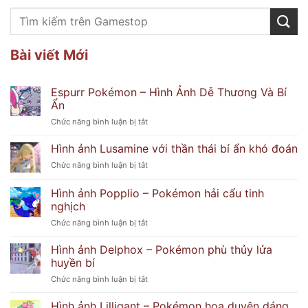
Bài viết Mới
Espurr Pokémon – Hình Ảnh Dễ Thương Và Bí
Ẩn
ở
Chức năng bình luận bị tắt
Espurr
Pokémon
Hình ảnh Lusamine với thần thái bí ẩn khó đoán
–
ở
Chức năng bình luận bị tắt
Hình
Hình
Ảnh
ảnh
Hình ảnh Popplio – Pokémon hải cẩu tinh
Dễ
Lusamine
Thương
nghịch
với
Và
ở
Chức năng bình luận bị tắt
thần
Bí
Hình
thái
Ẩn
ảnh
bí
Hình ảnh Delphox – Pokémon phù thủy lửa
Popplio
ẩn
huyền bí
–
khó
ở
Chức năng bình luận bị tắt
Pokémon
đoán
Hình
hải
ảnh
Hình ảnh Lilligant – Pokémon hoa duyên dáng
cẩu