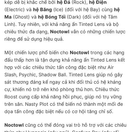
kép dễ bị khắc chế bởi
hệ Đá
(Rock),
hệ Điện
(Electric) và
hệ Băng
(Ice) (đối với hệ Bay) cùng
hệ
Ma
(Ghost) và
hệ Bóng Tối
(Dark) (đối với hệ Tâm
Linh). Tuy nhiên, với khả năng ẩn Tinted Lens và bộ
chiêu thức đa dạng,
Noctowl
vẫn có những chiến lược
riêng để sử dụng hiệu quả.
Một chiến lược phổ biến cho
Noctowl
trong các hạng
đấu thấp hơn là tận dụng khả năng ẩn Tinted Lens kết
hợp với các chiêu thức tấn công đặc biệt như Air
Slash, Psychic, Shadow Ball. Tinted Lens giúp nó gây
sát thương đáng kể ngay cả khi đối thủ có hệ kháng
cự, khiến nó trở nên khó phòng thủ hơn. Chiêu thức
Roost cung cấp khả năng hồi phục, giúp nó trụ vững
trên sân. Nasty Plot có thể biến nó thành một mối đe
dọa tấn công đặc biệt nếu có cơ hội tăng chỉ số.
Noctowl
cũng có thể đóng vai trò hỗ trợ với các chiêu