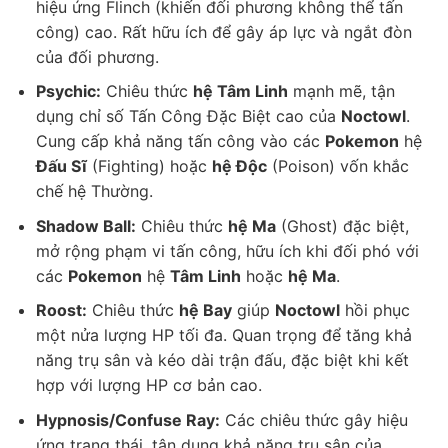
hiệu ứng Flinch (khiến đối phương không thể tấn
công) cao. Rất hữu ích để gây áp lực và ngắt đòn
của đối phương.
Psychic:
Chiêu thức
hệ Tâm Linh
mạnh mẽ, tận
dụng chỉ số Tấn Công Đặc Biệt cao của
Noctowl
.
Cung cấp khả năng tấn công vào các
Pokemon
hệ
Đấu Sĩ
(Fighting) hoặc
hệ Độc
(Poison) vốn khắc
chế hệ Thường.
Shadow Ball:
Chiêu thức
hệ Ma
(Ghost) đặc biệt,
mở rộng phạm vi tấn công, hữu ích khi đối phó với
các
Pokemon
hệ
Tâm Linh
hoặc
hệ Ma
.
Roost:
Chiêu thức
hệ Bay
giúp
Noctowl
hồi phục
một nửa lượng HP tối đa. Quan trọng để tăng khả
năng trụ sân và kéo dài trận đấu, đặc biệt khi kết
hợp với lượng HP cơ bản cao.
Hypnosis/Confuse Ray:
Các chiêu thức gây hiệu
ứng trạng thái, tận dụng khả năng trụ sân của