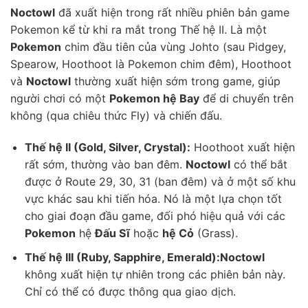
Noctowl
đã xuất hiện trong rất nhiều phiên bản game
Pokemon kể từ khi ra mắt trong Thế hệ II. Là một
Pokemon
chim đầu tiên của vùng Johto (sau Pidgey,
Spearow, Hoothoot là Pokemon chim đêm), Hoothoot
và
Noctowl
thường xuất hiện sớm trong game, giúp
người chơi có một
Pokemon hệ Bay
để di chuyển trên
không (qua chiêu thức Fly) và chiến đấu.
Thế hệ II (Gold, Silver, Crystal):
Hoothoot xuất hiện
rất sớm, thường vào ban đêm.
Noctowl
có thể bắt
được ở Route 29, 30, 31 (ban đêm) và ở một số khu
vực khác sau khi tiến hóa. Nó là một lựa chọn tốt
cho giai đoạn đầu game, đối phó hiệu quả với các
Pokemon
hệ
Đấu Sĩ
hoặc
hệ Cỏ
(Grass).
Thế hệ III (Ruby, Sapphire, Emerald):
Noctowl
không xuất hiện tự nhiên trong các phiên bản này.
Chỉ có thể có được thông qua giao dịch.