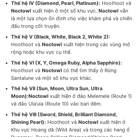
Thế hệ IV (Diamond, Pearl, Platinum):
Hoothoot và
Noctowl
xuất hiện ở một số khu vực.
Noctowl
vẫn
là một lựa chọn ổn định cho việc khám phá và chiến
đấu trong cốt truyện.
Thế hệ V (Black, White, Black 2, White 2):
Hoothoot và
Noctowl
xuất hiện trong các vùng mở
rộng hoặc khu vực cụ thể.
Thế hệ VI (X, Y, Omega Ruby, Alpha Sapphire):
Hoothoot và
Noctowl
có thể tìm thấy ở Rừng
Santalune và một số khu vực khác.
Thế hệ VII (Sun, Moon, Ultra Sun, Ultra
Moon):
Noctowl
xuất hiện ở đảo Melemele (Route 1)
và đảo Ula’ula (Route 10) vào ban đêm.
Thế hệ VIII (Sword, Shield, Brilliant Diamond,
Shining Pearl):
Hoothoot và
Noctowl
xuất hiện ở
Khu vực Hoang dã (Wild Area) và trong các hang ổ