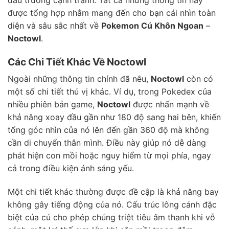
được tổng hợp nhằm mang đến cho bạn cái nhìn toàn
diện và sâu sắc nhất về
Pokemon Cú Khôn Ngoan
–
Noctowl
.
Các Chi Tiết Khác Về Noctowl
Ngoài những thông tin chính đã nêu,
Noctowl
còn có
một số chi tiết thú vị khác. Ví dụ, trong Pokedex của
nhiều phiên bản game,
Noctowl
được nhấn mạnh về
khả năng xoay đầu gần như 180 độ sang hai bên, khiến
tổng góc nhìn của nó lên đến gần 360 độ mà không
cần di chuyển thân mình. Điều này giúp nó dễ dàng
phát hiện con mồi hoặc nguy hiểm từ mọi phía, ngay
cả trong điều kiện ánh sáng yếu.
Một chi tiết khác thường được đề cập là khả năng bay
không gây tiếng động của nó. Cấu trúc lông cánh đặc
biệt của cú cho phép chúng triệt tiêu âm thanh khi vỗ