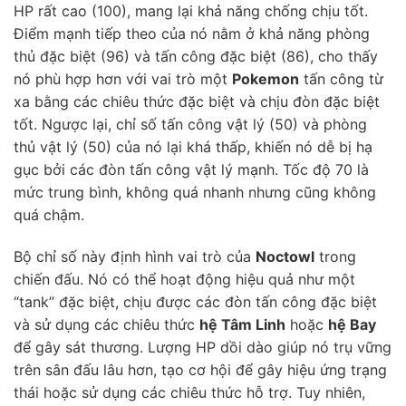
HP rất cao (100), mang lại khả năng chống chịu tốt.
Điểm mạnh tiếp theo của nó nằm ở khả năng phòng
thủ đặc biệt (96) và tấn công đặc biệt (86), cho thấy
nó phù hợp hơn với vai trò một
Pokemon
tấn công từ
xa bằng các chiêu thức đặc biệt và chịu đòn đặc biệt
tốt. Ngược lại, chỉ số tấn công vật lý (50) và phòng
thủ vật lý (50) của nó lại khá thấp, khiến nó dễ bị hạ
gục bởi các đòn tấn công vật lý mạnh. Tốc độ 70 là
mức trung bình, không quá nhanh nhưng cũng không
quá chậm.
Bộ chỉ số này định hình vai trò của
Noctowl
trong
chiến đấu. Nó có thể hoạt động hiệu quả như một
“tank” đặc biệt, chịu được các đòn tấn công đặc biệt
và sử dụng các chiêu thức
hệ Tâm Linh
hoặc
hệ Bay
để gây sát thương. Lượng HP dồi dào giúp nó trụ vững
trên sân đấu lâu hơn, tạo cơ hội để gây hiệu ứng trạng
thái hoặc sử dụng các chiêu thức hỗ trợ. Tuy nhiên,