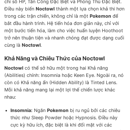
chỉ số HP, Tấn Công Đặc Biệt và Phòng Thủ Đặc Biệt.
Điều này biến
Noctowl
thành một lựa chọn khả thi hơn
trong các trận chiến, không chỉ là một
Pokemon
để
bắt đầu hành trình. Hệ tiến hóa đơn giản này, chỉ với
một bước tiến hóa, làm cho việc huấn luyện Hoothoot
trở nên thuận tiện và nhanh chóng đạt được dạng cuối
cùng là
Noctowl
.
Khả Năng và Chiêu Thức của Noctowl
Noctowl
có thể sở hữu một trong hai Khả năng
(Abilities) chính: Insomnia hoặc Keen Eye. Ngoài ra, nó
còn có Khả năng ẩn (Hidden Ability) là Tinted Lens.
Mỗi khả năng mang lại một lợi thế chiến lược khác
nhau:
Insomnia:
Ngăn
Pokemon
bị ru ngủ bởi các chiêu
thức như Sleep Powder hoặc Hypnosis. Điều này
cực kỳ hữu ích, đặc biệt là khi đối mặt với các