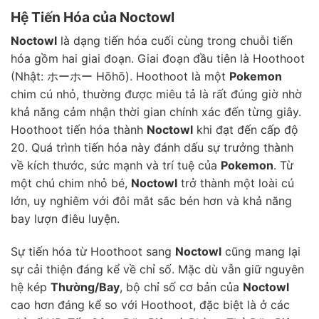
Hệ Tiến Hóa của Noctowl
Noctowl
là dạng tiến hóa cuối cùng trong chuỗi tiến
hóa gồm hai giai đoạn. Giai đoạn đầu tiên là Hoothoot
(Nhật: ホーホー Hōhō). Hoothoot là một
Pokemon
chim cú nhỏ, thường được miêu tả là rất đúng giờ nhờ
khả năng cảm nhận thời gian chính xác đến từng giây.
Hoothoot tiến hóa thành
Noctowl
khi đạt đến cấp độ
20. Quá trình tiến hóa này đánh dấu sự trưởng thành
về kích thước, sức mạnh và trí tuệ của
Pokemon
. Từ
một chú chim nhỏ bé,
Noctowl
trở thành một loài cú
lớn, uy nghiêm với đôi mắt sắc bén hơn và khả năng
bay lượn điêu luyện.
Sự tiến hóa từ Hoothoot sang
Noctowl
cũng mang lại
sự cải thiện đáng kể về chỉ số. Mặc dù vẫn giữ nguyên
hệ kép
Thường/Bay
, bộ chỉ số cơ bản của
Noctowl
cao hơn đáng kể so với Hoothoot, đặc biệt là ở các