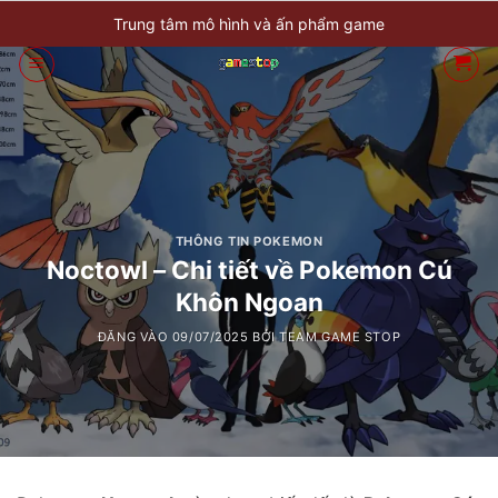
Bỏ
Trung tâm mô hình và ấn phẩm game
qua
nội
dung
THÔNG TIN POKEMON
Noctowl – Chi tiết về Pokemon Cú
Khôn Ngoan
ĐĂNG VÀO
09/07/2025
BỞI
TEAM GAME STOP