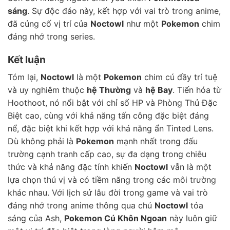
sáng
. Sự độc đáo này, kết hợp với vai trò trong anime,
đã củng cố vị trí của
Noctowl
như một
Pokemon
chim
đáng nhớ trong series.
Kết luận
Tóm lại,
Noctowl
là một
Pokemon
chim cú đầy trí tuệ
và uy nghiêm thuộc
hệ Thường
và
hệ Bay
. Tiến hóa từ
Hoothoot, nó nổi bật với chỉ số HP và Phòng Thủ Đặc
Biệt cao, cùng với khả năng tấn công đặc biệt đáng
nể, đặc biệt khi kết hợp với khả năng ẩn Tinted Lens.
Dù không phải là
Pokemon
mạnh nhất trong đấu
trường cạnh tranh cấp cao, sự đa dạng trong chiêu
thức và khả năng đặc tính khiến
Noctowl
vẫn là một
lựa chọn thú vị và có tiềm năng trong các môi trường
khác nhau. Với lịch sử lâu đời trong game và vai trò
đáng nhớ trong anime thông qua chú
Noctowl
tỏa
sáng của Ash,
Pokemon Cú Khôn Ngoan
này luôn giữ