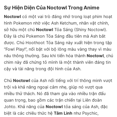
Sự Hiện Diện Của Noctowl Trong Anime
Noctowl
có một vai trò đáng nhớ trong loạt phim hoạt
hình Pokemon nhờ việc Ash Ketchum, nhân vật chính,
sở hữu một chú
Noctowl
Tỏa Sáng (Shiny Noctowl).
Đây là chú Pokemon Tỏa Sáng đầu tiên mà Ash bắt
được. Chú Hoothoot Tỏa Sáng này xuất hiện trong tập
“Fowl Play!”, nổi bật với bộ lông màu vàng thay vì màu
nâu thông thường. Sau khi tiến hóa thành
Noctowl
, chú
chim này đã chứng tỏ mình là một thành viên đáng tin
cậy và tài năng trong đội hình của Ash.
Chú
Noctowl
của Ash nổi tiếng với trí thông minh vượt
trội và khả năng ngoại cảm nhẹ, giúp nó vượt qua
nhiều thử thách. Nó đã tham gia vào nhiều trận đấu
quan trọng, bao gồm các trận chiến tại Liên đoàn
Johto. Khả năng của
Noctowl
tỏa sáng của Ash, đặc
biệt là các chiêu thức hệ
Tâm Linh
như Psychic,