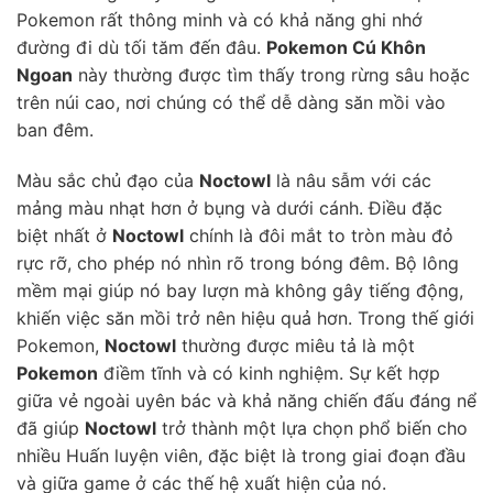
Pokemon rất thông minh và có khả năng ghi nhớ
đường đi dù tối tăm đến đâu.
Pokemon Cú Khôn
Ngoan
này thường được tìm thấy trong rừng sâu hoặc
trên núi cao, nơi chúng có thể dễ dàng săn mồi vào
ban đêm.
Màu sắc chủ đạo của
Noctowl
là nâu sẫm với các
mảng màu nhạt hơn ở bụng và dưới cánh. Điều đặc
biệt nhất ở
Noctowl
chính là đôi mắt to tròn màu đỏ
rực rỡ, cho phép nó nhìn rõ trong bóng đêm. Bộ lông
mềm mại giúp nó bay lượn mà không gây tiếng động,
khiến việc săn mồi trở nên hiệu quả hơn. Trong thế giới
Pokemon,
Noctowl
thường được miêu tả là một
Pokemon
điềm tĩnh và có kinh nghiệm. Sự kết hợp
giữa vẻ ngoài uyên bác và khả năng chiến đấu đáng nể
đã giúp
Noctowl
trở thành một lựa chọn phổ biến cho
nhiều Huấn luyện viên, đặc biệt là trong giai đoạn đầu
và giữa game ở các thế hệ xuất hiện của nó.