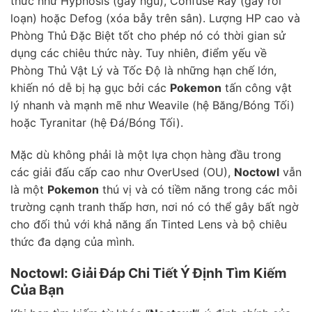
thức như Hypnosis (gây ngủ), Confuse Ray (gây rối
loạn) hoặc Defog (xóa bẫy trên sân). Lượng HP cao và
Phòng Thủ Đặc Biệt tốt cho phép nó có thời gian sử
dụng các chiêu thức này. Tuy nhiên, điểm yếu về
Phòng Thủ Vật Lý và Tốc Độ là những hạn chế lớn,
khiến nó dễ bị hạ gục bởi các
Pokemon
tấn công vật
lý nhanh và mạnh mẽ như Weavile (hệ Băng/Bóng Tối)
hoặc Tyranitar (hệ Đá/Bóng Tối).
Mặc dù không phải là một lựa chọn hàng đầu trong
các giải đấu cấp cao như OverUsed (OU),
Noctowl
vẫn
là một
Pokemon
thú vị và có tiềm năng trong các môi
trường cạnh tranh thấp hơn, nơi nó có thể gây bất ngờ
cho đối thủ với khả năng ẩn Tinted Lens và bộ chiêu
thức đa dạng của mình.
Noctowl: Giải Đáp Chi Tiết Ý Định Tìm Kiếm
Của Bạn