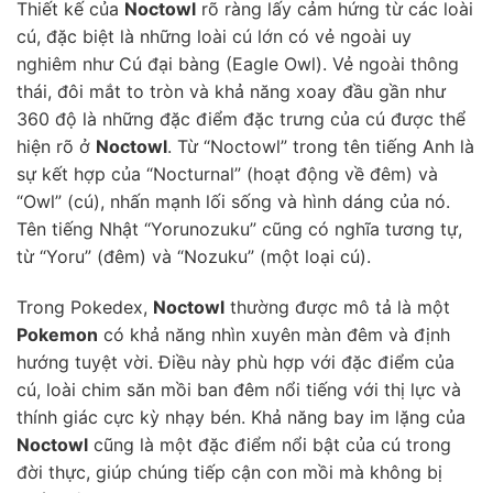
Thiết kế của
Noctowl
rõ ràng lấy cảm hứng từ các loài
cú, đặc biệt là những loài cú lớn có vẻ ngoài uy
nghiêm như Cú đại bàng (Eagle Owl). Vẻ ngoài thông
thái, đôi mắt to tròn và khả năng xoay đầu gần như
360 độ là những đặc điểm đặc trưng của cú được thể
hiện rõ ở
Noctowl
. Từ “Noctowl” trong tên tiếng Anh là
sự kết hợp của “Nocturnal” (hoạt động về đêm) và
“Owl” (cú), nhấn mạnh lối sống và hình dáng của nó.
Tên tiếng Nhật “Yorunozuku” cũng có nghĩa tương tự,
từ “Yoru” (đêm) và “Nozuku” (một loại cú).
Trong Pokedex,
Noctowl
thường được mô tả là một
Pokemon
có khả năng nhìn xuyên màn đêm và định
hướng tuyệt vời. Điều này phù hợp với đặc điểm của
cú, loài chim săn mồi ban đêm nổi tiếng với thị lực và
thính giác cực kỳ nhạy bén. Khả năng bay im lặng của
Noctowl
cũng là một đặc điểm nổi bật của cú trong
đời thực, giúp chúng tiếp cận con mồi mà không bị