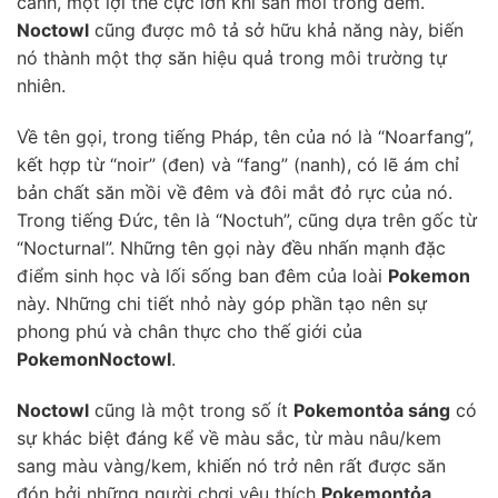
cánh, một lợi thế cực lớn khi săn mồi trong đêm.
Noctowl
cũng được mô tả sở hữu khả năng này, biến
nó thành một thợ săn hiệu quả trong môi trường tự
nhiên.
Về tên gọi, trong tiếng Pháp, tên của nó là “Noarfang”,
kết hợp từ “noir” (đen) và “fang” (nanh), có lẽ ám chỉ
bản chất săn mồi về đêm và đôi mắt đỏ rực của nó.
Trong tiếng Đức, tên là “Noctuh”, cũng dựa trên gốc từ
“Nocturnal”. Những tên gọi này đều nhấn mạnh đặc
điểm sinh học và lối sống ban đêm của loài
Pokemon
này. Những chi tiết nhỏ này góp phần tạo nên sự
phong phú và chân thực cho thế giới của
Pokemon
Noctowl
.
Noctowl
cũng là một trong số ít
Pokemon
tỏa sáng
có
sự khác biệt đáng kể về màu sắc, từ màu nâu/kem
sang màu vàng/kem, khiến nó trở nên rất được săn
đón bởi những người chơi yêu thích
Pokemon
tỏa