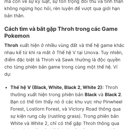
mà còn về sự kỷ luật, sự tôn trọng đối thủ và tinh thần
không ngừng học hỏi, rèn luyện để vượt qua giới hạn
bản thân.
Cách tìm và bắt gặp Throh trong các Game
Pokemon
Throh
xuất hiện ở nhiều vùng đất và thế hệ game khác
nhau kể từ khi ra mắt ở Thế hệ V tại Unova. Tuy nhiên,
điểm đặc biệt là Throh và Sawk thường là độc quyền
cho từng phiên bản game trong cùng một thế hệ. Ví
dụ:
Thế hệ V (Black, White, Black 2, White 2):
Throh
thường xuất hiện trong phiên bản
Black
và
Black 2
.
Bạn có thể tìm thấy nó ở các khu vực như Pinwheel
Forest, Lostlorn Forest, và Victory Road thông qua
sự kiện rung cây (rustling grass). Trong phiên bản
White và White 2, chỉ có thể gặp Throh thông qua