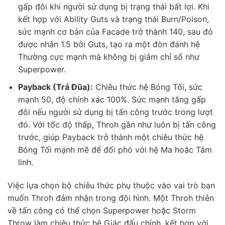
gấp đôi khi người sử dụng bị trạng thái bất lợi. Khi
kết hợp với Ability Guts và trạng thái Burn/Poison,
sức mạnh cơ bản của Facade trở thành 140, sau đó
được nhân 1.5 bởi Guts, tạo ra một đòn đánh hệ
Thường cực mạnh mà không bị giảm chỉ số như
Superpower.
Payback (Trả Đũa):
Chiêu thức hệ Bóng Tối, sức
mạnh 50, độ chính xác 100%. Sức mạnh tăng gấp
đôi nếu người sử dụng bị tấn công trước trong lượt
đó. Với tốc độ thấp, Throh gần như luôn bị tấn công
trước, giúp Payback trở thành một chiêu thức hệ
Bóng Tối mạnh mẽ để đối phó với hệ Ma hoặc Tâm
linh.
Việc lựa chọn bộ chiêu thức phụ thuộc vào vai trò bạn
muốn Throh đảm nhận trong đội hình. Một Throh thiên
về tấn công có thể chọn Superpower hoặc Storm
Throw làm chiêu thức hệ Giác đấu chính, kết hợp với