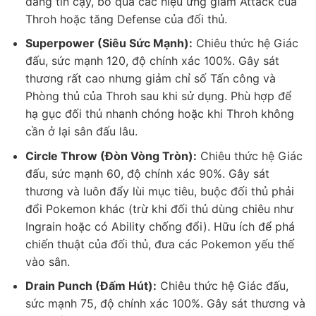
đáng tin cậy, bỏ qua các hiệu ứng giảm Attack của
Throh hoặc tăng Defense của đối thủ.
Superpower (Siêu Sức Mạnh):
Chiêu thức hệ Giác
đấu, sức mạnh 120, độ chính xác 100%. Gây sát
thương rất cao nhưng giảm chỉ số Tấn công và
Phòng thủ của Throh sau khi sử dụng. Phù hợp để
hạ gục đối thủ nhanh chóng hoặc khi Throh không
cần ở lại sân đấu lâu.
Circle Throw (Đòn Vòng Tròn):
Chiêu thức hệ Giác
đấu, sức mạnh 60, độ chính xác 90%. Gây sát
thương và luôn đẩy lùi mục tiêu, buộc đối thủ phải
đổi Pokemon khác (trừ khi đối thủ dùng chiêu như
Ingrain hoặc có Ability chống đổi). Hữu ích để phá
chiến thuật của đối thủ, đưa các Pokemon yếu thế
vào sân.
Drain Punch (Đấm Hút):
Chiêu thức hệ Giác đấu,
sức mạnh 75, độ chính xác 100%. Gây sát thương và