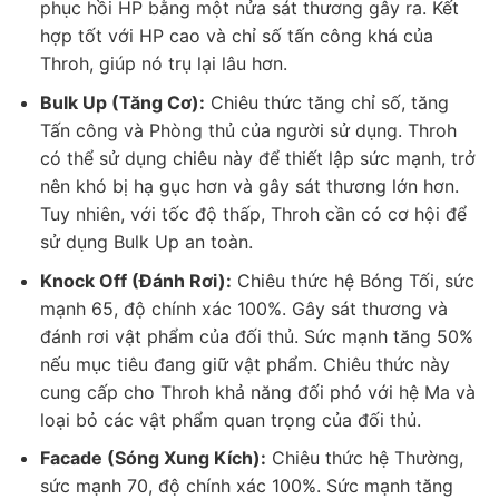
phục hồi HP bằng một nửa sát thương gây ra. Kết
hợp tốt với HP cao và chỉ số tấn công khá của
Throh, giúp nó trụ lại lâu hơn.
Bulk Up (Tăng Cơ):
Chiêu thức tăng chỉ số, tăng
Tấn công và Phòng thủ của người sử dụng. Throh
có thể sử dụng chiêu này để thiết lập sức mạnh, trở
nên khó bị hạ gục hơn và gây sát thương lớn hơn.
Tuy nhiên, với tốc độ thấp, Throh cần có cơ hội để
sử dụng Bulk Up an toàn.
Knock Off (Đánh Rơi):
Chiêu thức hệ Bóng Tối, sức
mạnh 65, độ chính xác 100%. Gây sát thương và
đánh rơi vật phẩm của đối thủ. Sức mạnh tăng 50%
nếu mục tiêu đang giữ vật phẩm. Chiêu thức này
cung cấp cho Throh khả năng đối phó với hệ Ma và
loại bỏ các vật phẩm quan trọng của đối thủ.
Facade (Sóng Xung Kích):
Chiêu thức hệ Thường,
sức mạnh 70, độ chính xác 100%. Sức mạnh tăng