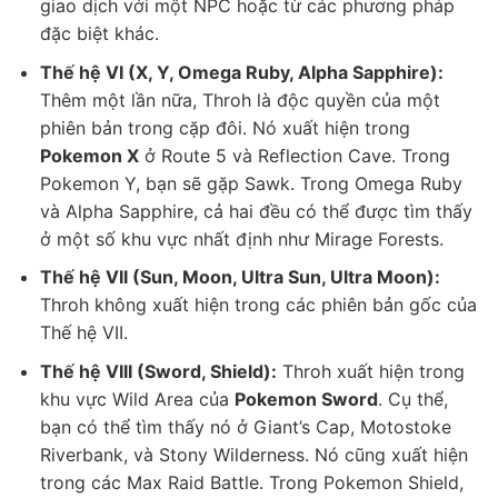
giao dịch với một NPC hoặc từ các phương pháp
đặc biệt khác.
Thế hệ VI (X, Y, Omega Ruby, Alpha Sapphire):
Thêm một lần nữa, Throh là độc quyền của một
phiên bản trong cặp đôi. Nó xuất hiện trong
Pokemon X
ở Route 5 và Reflection Cave. Trong
Pokemon Y, bạn sẽ gặp Sawk. Trong Omega Ruby
và Alpha Sapphire, cả hai đều có thể được tìm thấy
ở một số khu vực nhất định như Mirage Forests.
Thế hệ VII (Sun, Moon, Ultra Sun, Ultra Moon):
Throh không xuất hiện trong các phiên bản gốc của
Thế hệ VII.
Thế hệ VIII (Sword, Shield):
Throh xuất hiện trong
khu vực Wild Area của
Pokemon Sword
. Cụ thể,
bạn có thể tìm thấy nó ở Giant’s Cap, Motostoke
Riverbank, và Stony Wilderness. Nó cũng xuất hiện
trong các Max Raid Battle. Trong Pokemon Shield,