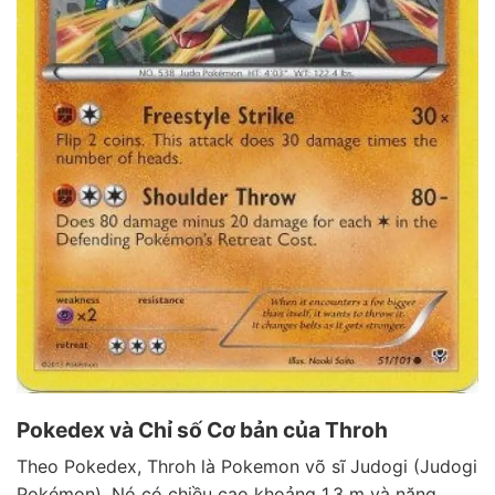
Pokedex và Chỉ số Cơ bản của Throh
Theo Pokedex, Throh là Pokemon võ sĩ Judogi (Judogi
Pokémon). Nó có chiều cao khoảng 1.3 m và nặng