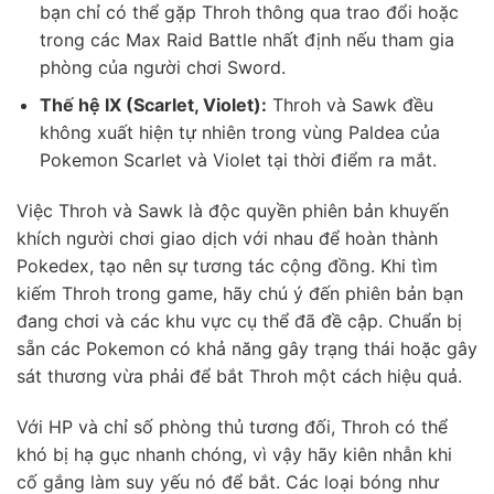
bạn chỉ có thể gặp Throh thông qua trao đổi hoặc
trong các Max Raid Battle nhất định nếu tham gia
phòng của người chơi Sword.
Thế hệ IX (Scarlet, Violet):
Throh và Sawk đều
không xuất hiện tự nhiên trong vùng Paldea của
Pokemon Scarlet và Violet tại thời điểm ra mắt.
Việc Throh và Sawk là độc quyền phiên bản khuyến
khích người chơi giao dịch với nhau để hoàn thành
Pokedex, tạo nên sự tương tác cộng đồng. Khi tìm
kiếm Throh trong game, hãy chú ý đến phiên bản bạn
đang chơi và các khu vực cụ thể đã đề cập. Chuẩn bị
sẵn các Pokemon có khả năng gây trạng thái hoặc gây
sát thương vừa phải để bắt Throh một cách hiệu quả.
Với HP và chỉ số phòng thủ tương đối, Throh có thể
khó bị hạ gục nhanh chóng, vì vậy hãy kiên nhẫn khi
cố gắng làm suy yếu nó để bắt. Các loại bóng như