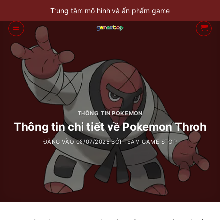
Bỏ
Trung tâm mô hình và ấn phẩm game
qua
nội
dung
THÔNG TIN POKEMON
Thông tin chi tiết về Pokemon Throh
ĐĂNG VÀO
08/07/2025
BỞI
TEAM GAME STOP