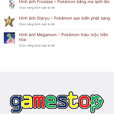
Hình ảnh Froslass – Pokémon băng ma lạnh lẽo
phù
Lilligant
thủy
ở
Chức năng bình luận bị tắt
–
lửa
Hình
Pokémon
huyền
ảnh
hoa
Hình ảnh Staryu – Pokémon sao biển phát sáng
bí
Froslass
duyên
ở
Chức năng bình luận bị tắt
–
dáng
Hình
Pokémon
ảnh
băng
Hình ảnh Meganium – Pokémon thảo mộc hiền
Staryu
ma
hòa
–
lạnh
ở
Chức năng bình luận bị tắt
Pokémon
lẽo
Hình
sao
ảnh
biển
Meganium
phát
–
sáng
Pokémon
thảo
mộc
hiền
hòa