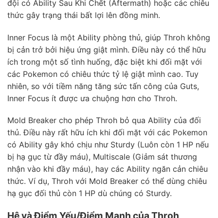
đội có Ability Sau Khi Chết (Aftermath) hoặc các chiêu
thức gây trạng thái bất lợi lên đồng minh.
Inner Focus là một Ability phòng thủ, giúp Throh không
bị cản trở bởi hiệu ứng giật mình. Điều này có thể hữu
ích trong một số tình huống, đặc biệt khi đối mặt với
các Pokemon có chiêu thức tỷ lệ giật mình cao. Tuy
nhiên, so với tiềm năng tăng sức tấn công của Guts,
Inner Focus ít được ưa chuộng hơn cho Throh.
Mold Breaker cho phép Throh bỏ qua Ability của đối
thủ. Điều này rất hữu ích khi đối mặt với các Pokemon
có Ability gây khó chịu như Sturdy (Luôn còn 1 HP nếu
bị hạ gục từ đầy máu), Multiscale (Giảm sát thương
nhận vào khi đầy máu), hay các Ability ngăn cản chiêu
thức. Ví dụ, Throh với Mold Breaker có thể dùng chiêu
hạ gục đối thủ còn 1 HP dù chúng có Sturdy.
Hệ và Điểm Yếu/Điểm Mạnh của Throh