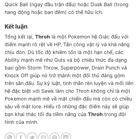
Quick Ball (ngay đầu trận đấu) hoặc Dusk Ball (trong
hang động hoặc ban đêm) có thể hữu ích.
Kết luận
Tổng kết lại,
Throh
là một Pokemon hệ Giác đấu với
điểm mạnh rõ rệt về HP, Tấn công vật lý và khả năng
chịu đòn. Dù tốc độ khiêm tốn là một hạn chế, các
Ability mạnh mẽ như Guts và bộ chiêu thức đa dạng
bao gồm Storm Throw, Superpower, Drain Punch và
Knock Off giúp nó trở thành một đối thủ đáng gờm
trên sân đấu. Sự kỷ luật, tinh thần rèn luyện và mối liên
hệ đặc biệt với Sawk làm cho Throh không chỉ là một
Pokemon mạnh mẽ về mặt chiến đấu mà còn có chiều
sâu về mặt lore. Hiểu rõ những đặc điểm này sẽ giúp
bạn khai thác tối đa tiềm năng của
Throh
trong đội
hình của mình.