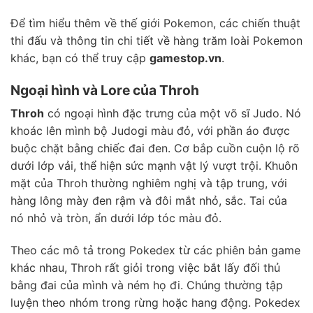
Để tìm hiểu thêm về thế giới Pokemon, các chiến thuật
thi đấu và thông tin chi tiết về hàng trăm loài Pokemon
khác, bạn có thể truy cập
gamestop.vn
.
Ngoại hình và Lore của Throh
Throh
có ngoại hình đặc trưng của một võ sĩ Judo. Nó
khoác lên mình bộ Judogi màu đỏ, với phần áo được
buộc chặt bằng chiếc đai đen. Cơ bắp cuồn cuộn lộ rõ
dưới lớp vải, thể hiện sức mạnh vật lý vượt trội. Khuôn
mặt của Throh thường nghiêm nghị và tập trung, với
hàng lông mày đen rậm và đôi mắt nhỏ, sắc. Tai của
nó nhỏ và tròn, ẩn dưới lớp tóc màu đỏ.
Theo các mô tả trong Pokedex từ các phiên bản game
khác nhau, Throh rất giỏi trong việc bắt lấy đối thủ
bằng đai của mình và ném họ đi. Chúng thường tập
luyện theo nhóm trong rừng hoặc hang động. Pokedex