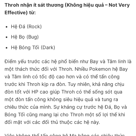
Throh nhận ít sát thương (Không hiệu quả – Not Very
Effective) từ:
Hệ Đá (Rock)
Hệ Bọ (Bug)
Hệ Bóng Tối (Dark)
Điểm yếu trước các hệ phổ biến như Bay và Tâm linh là
một thách thức đối với Throh. Nhiều Pokemon hệ Bay
và Tâm linh có tốc độ cao hơn và có thể tấn công
trước khi Throh kịp ra đòn. Tuy nhiên, khả năng chịu
đòn tốt với HP cao giúp Throh có thể sống sót qua
một đòn tấn công không siêu hiệu quả và tung ra
chiêu thức của mình. Sự kháng cự trước hệ Đá, Bọ và
Bóng Tối cũng mang lại cho Throh một số lợi thế khi
đối mặt với các đối thủ thuộc các hệ này.
Việc không thể tấn công hệ Ma bằng các chiêu thức