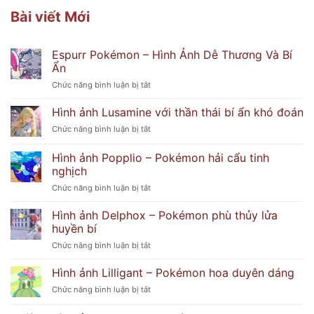
Bài viết Mới
Espurr Pokémon – Hình Ảnh Dễ Thương Và Bí
Ẩn
ở
Chức năng bình luận bị tắt
Espurr
Pokémon
Hình ảnh Lusamine với thần thái bí ẩn khó đoán
–
ở
Chức năng bình luận bị tắt
Hình
Hình
Ảnh
ảnh
Hình ảnh Popplio – Pokémon hải cẩu tinh
Dễ
Lusamine
Thương
nghịch
với
Và
ở
Chức năng bình luận bị tắt
thần
Bí
Hình
thái
Ẩn
ảnh
bí
Hình ảnh Delphox – Pokémon phù thủy lửa
Popplio
ẩn
huyền bí
–
khó
ở
Chức năng bình luận bị tắt
Pokémon
đoán
Hình
hải
ảnh
Hình ảnh Lilligant – Pokémon hoa duyên dáng
cẩu
Delphox
tinh
ở
Chức năng bình luận bị tắt
–
nghịch
Hình
Pokémon
ảnh