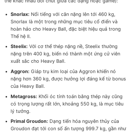
thể khác nhau đôi chút giữa các dạng hoặc game):
Snorlax:
Nổi tiếng với cân nặng lên tới 460 kg,
Snorlax là một trong những mục tiêu cổ điển và
hoàn hảo cho Heavy Ball, đặc biệt hiệu quả trong
Thế hệ II.
Steelix:
Với cơ thể thép nặng nề, Steelix thường
nặng trên 400 kg, biến nó thành một ứng cử viên
xuất sắc cho Heavy Ball.
Aggron:
Giáp trụ kim loại của Aggron khiến nó
nặng hơn 360 kg, được hưởng lợi đáng kể từ bonus
của Heavy Ball.
Metagross:
Khối óc tính toán bằng thép này cũng
có trọng lượng rất lớn, khoảng 550 kg, là mục tiêu
lý tưởng.
Primal Groudon:
Dạng tiến hóa nguyên thủy của
Groudon đạt tới con số ấn tượng 999.7 kg, gần như