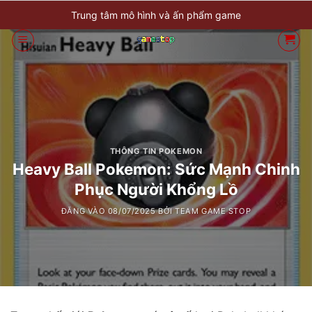
Bỏ
Trung tâm mô hình và ấn phẩm game
qua
nội
dung
THÔNG TIN POKEMON
Heavy Ball Pokemon: Sức Mạnh Chinh
Phục Người Khổng Lồ
ĐĂNG VÀO
08/07/2025
BỞI
TEAM GAME STOP