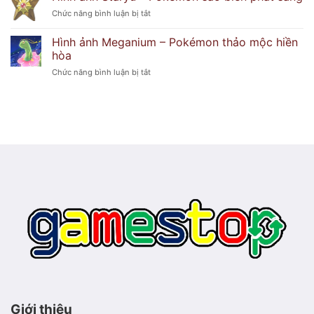
Froslass
duyên
ở
Chức năng bình luận bị tắt
–
dáng
Hình
Pokémon
ảnh
băng
Hình ảnh Meganium – Pokémon thảo mộc hiền
Staryu
ma
hòa
–
lạnh
ở
Chức năng bình luận bị tắt
Pokémon
lẽo
Hình
sao
ảnh
biển
Meganium
phát
–
sáng
Pokémon
thảo
mộc
hiền
hòa
Giới thiệu