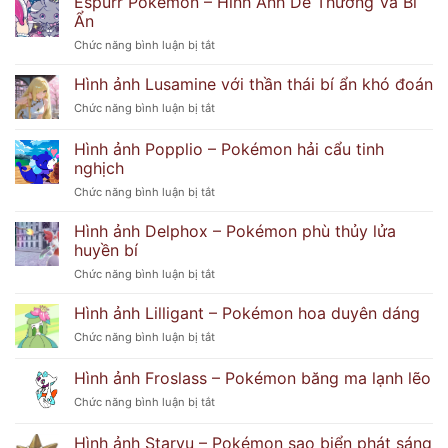
Espurr Pokémon – Hình Ảnh Dễ Thương Và Bí
Ẩn
ở
Chức năng bình luận bị tắt
Espurr
Pokémon
Hình ảnh Lusamine với thần thái bí ẩn khó đoán
–
ở
Chức năng bình luận bị tắt
Hình
Hình
Ảnh
ảnh
Hình ảnh Popplio – Pokémon hải cẩu tinh
Dễ
Lusamine
Thương
nghịch
với
Và
ở
Chức năng bình luận bị tắt
thần
Bí
Hình
thái
Ẩn
ảnh
bí
Hình ảnh Delphox – Pokémon phù thủy lửa
Popplio
ẩn
huyền bí
–
khó
ở
Chức năng bình luận bị tắt
Pokémon
đoán
Hình
hải
ảnh
Hình ảnh Lilligant – Pokémon hoa duyên dáng
cẩu
Delphox
tinh
ở
Chức năng bình luận bị tắt
–
nghịch
Hình
Pokémon
ảnh
Hình ảnh Froslass – Pokémon băng ma lạnh lẽo
phù
Lilligant
thủy
ở
Chức năng bình luận bị tắt
–
lửa
Hình
Pokémon
huyền
ảnh
hoa
Hình ảnh Staryu – Pokémon sao biển phát sáng
bí