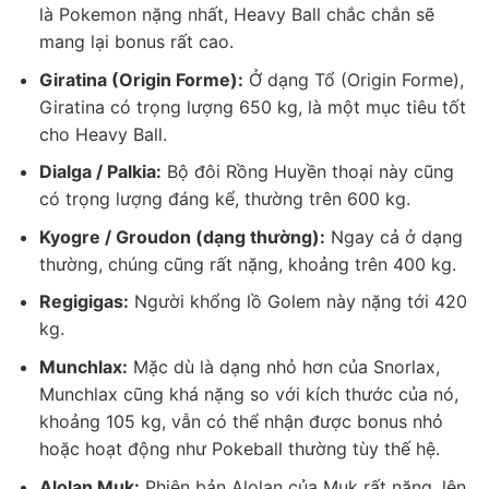
là Pokemon nặng nhất, Heavy Ball chắc chắn sẽ
mang lại bonus rất cao.
Giratina (Origin Forme):
Ở dạng Tổ (Origin Forme),
Giratina có trọng lượng 650 kg, là một mục tiêu tốt
cho Heavy Ball.
Dialga / Palkia:
Bộ đôi Rồng Huyền thoại này cũng
có trọng lượng đáng kể, thường trên 600 kg.
Kyogre / Groudon (dạng thường):
Ngay cả ở dạng
thường, chúng cũng rất nặng, khoảng trên 400 kg.
Regigigas:
Người khổng lồ Golem này nặng tới 420
kg.
Munchlax:
Mặc dù là dạng nhỏ hơn của Snorlax,
Munchlax cũng khá nặng so với kích thước của nó,
khoảng 105 kg, vẫn có thể nhận được bonus nhỏ
hoặc hoạt động như Pokeball thường tùy thế hệ.
Alolan Muk:
Phiên bản Alolan của Muk rất nặng, lên