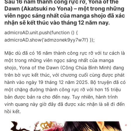
Sau 16 năm thành công rực rỡ, Yona of the
Dawn (Akatsuki no Yona) – một trong những
viên ngọc sáng nhất của manga shojo đã xác
nhận sẽ kết thúc vào tháng 12 năm nay.
admicroAD.unit.push(function () {
admicroAD.show(‘admzonek9yy7w7l’) });
Mặc dù đã có 16 năm thành công rực rỡ với tư cách là
một trong những viên ngọc sáng nhất của manga
shojo, Yona of the Dawn (Công Chúa Bình Minh) đang
trên bờ vực kết thúc, với chương cuối cùng được phát
hành vào ngày 19 tháng 12 năm 2025. Bộ truyện đã có
một chặng đường thành công rực rỡ với hơn 15 triệu
bản được bán ra cho đến nay. Tuy nhiên, hành trình
vinh quang này giờ đây đã được xác nhận là sẽ đi đến
hồi kết.