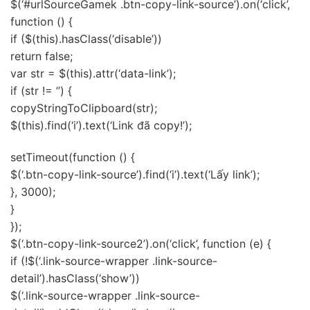
$(‘#urlSourceGamek .btn-copy-link-source’).on(‘click’,
function () {
if ($(this).hasClass(‘disable’))
return false;
var str = $(this).attr(‘data-link’);
if (str != ”) {
copyStringToClipboard(str);
$(this).find(‘i’).text(‘Link đã copy!’);
setTimeout(function () {
$(‘.btn-copy-link-source’).find(‘i’).text(‘Lấy link’);
}, 3000);
}
});
$(‘.btn-copy-link-source2’).on(‘click’, function (e) {
if (!$(‘.link-source-wrapper .link-source-
detail’).hasClass(‘show’))
$(‘.link-source-wrapper .link-source-