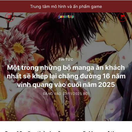
Bỏ
Trung tâm mô hình và ấn phẩm game
qua
nội
dung
TIN TỨC
Một trong những bộ manga ăn khách
nhất sẽ khép lại chặng đường 16 năm
vinh quang vào cuối năm 2025
ĐĂNG VÀO
03/11/2025
BỞI