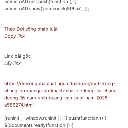
admicroAD.unit.push(function () {
admicroAD.show(‘admzonekj8f6sxi’) });
Theo
Đời sống pháp luật
Copy link
Link bài gốc
Lấy link
https://doisongphapluat.nguoiduatin.vn/mot-trong-
nhung-bo-manga-an-khach-nhat-se-khep-lai-chang-
duong-16-nam-vinh-quang-vao-cuoi-nam-2025-
a586274.html
(runinit = window.runinit || []).push(function () {
$(document).ready(function () {