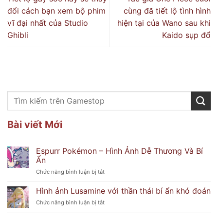
đổi cách bạn xem bộ phim
cùng đã tiết lộ tình hình
vĩ đại nhất của Studio
hiện tại của Wano sau khi
Ghibli
Kaido sụp đổ
Bài viết Mới
Espurr Pokémon – Hình Ảnh Dễ Thương Và Bí
Ẩn
ở
Chức năng bình luận bị tắt
Espurr
Pokémon
Hình ảnh Lusamine với thần thái bí ẩn khó đoán
–
ở
Chức năng bình luận bị tắt
Hình
Hình
Ảnh