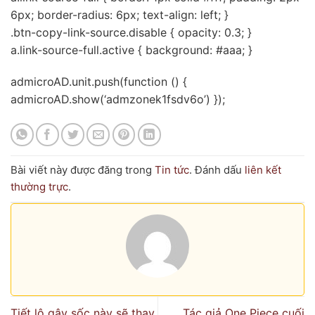
6px; border-radius: 6px; text-align: left; }
.btn-copy-link-source.disable { opacity: 0.3; }
a.link-source-full.active { background: #aaa; }
admicroAD.unit.push(function () {
admicroAD.show(‘admzonek1fsdv6o’) });
Bài viết này được đăng trong
Tin tức
. Đánh dấu
liên kết
thường trực
.
Tiết lộ gây sốc này sẽ thay
Tác giả One Piece cuối