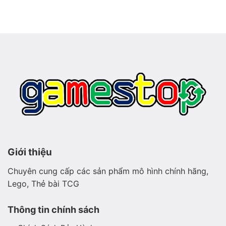
Meganium
phát
–
sáng
Pokémon
thảo
mộc
hiền
hòa
Giới thiệu
Chuyên cung cấp các sản phẩm mô hình chính hãng,
Lego, Thẻ bài TCG
Thông tin chính sách