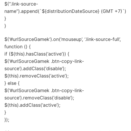
$(“.link-source-
name”).append(`
${distributionDateSource} (GMT +7)`)
}
}
$(‘#urlSourceGamek’).on(‘mouseup’, ‘.link-source-full’,
function () {
if ($(this).hasClass(‘active’)) {
$(‘#urlSourceGamek .btn-copy-link-
source’).addClass(‘disable’);
$(this).removeClass(‘active’);
} else {
$(‘#urlSourceGamek .btn-copy-link-
source’).removeClass(‘disable’);
$(this).addClass(‘active’);
}
});