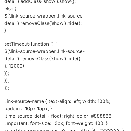
detail’).addClass(‘show’).show();
else {
$(‘.link-source-wrapper .link-source-
detail’).removeClass(‘show’).hide();
}
setTimeout(function () {
$(‘.link-source-wrapper .link-source-
detail’).removeClass(‘show’).hide();
}, 12000);
});
});
});
.link-source-name { text-align: left; width: 100%;
padding: 10px 15px; }
.time-source-detail { float: right; color: #888888
!important; font-size: 12px; font-weight: 400; }
span.btn-copy-link-source2 svg path { fill: #333333; }