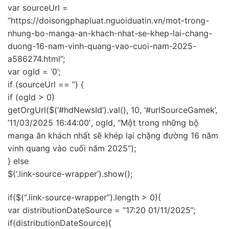
var sourceUrl =
“https://doisongphapluat.nguoiduatin.vn/mot-trong-
nhung-bo-manga-an-khach-nhat-se-khep-lai-chang-
duong-16-nam-vinh-quang-vao-cuoi-nam-2025-
a586274.html”;
var ogId = ‘0’;
if (sourceUrl == ”) {
if (ogId > 0)
getOrgUrl($(‘#hdNewsId’).val(), 10, ‘#urlSourceGamek’,
’11/03/2025 16:44:00′, ogId, “Một trong những bộ
manga ăn khách nhất sẽ khép lại chặng đường 16 năm
vinh quang vào cuối năm 2025”);
} else
$(‘.link-source-wrapper’).show();
if($(“.link-source-wrapper”).length > 0){
var distributionDateSource = “17:20 01/11/2025”;
if(distributionDateSource){