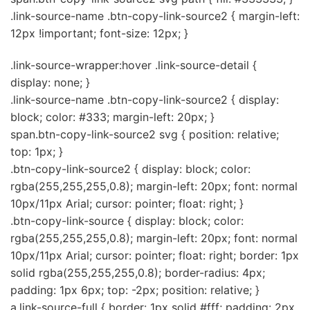
.link-source-name .btn-copy-link-source2 { margin-left:
12px !important; font-size: 12px; }
.link-source-wrapper:hover .link-source-detail {
display: none; }
.link-source-name .btn-copy-link-source2 { display:
block; color: #333; margin-left: 20px; }
span.btn-copy-link-source2 svg { position: relative;
top: 1px; }
.btn-copy-link-source2 { display: block; color:
rgba(255,255,255,0.8); margin-left: 20px; font: normal
10px/11px Arial; cursor: pointer; float: right; }
.btn-copy-link-source { display: block; color:
rgba(255,255,255,0.8); margin-left: 20px; font: normal
10px/11px Arial; cursor: pointer; float: right; border: 1px
solid rgba(255,255,255,0.8); border-radius: 4px;
padding: 1px 6px; top: -2px; position: relative; }
a.link-source-full { border: 1px solid #fff; padding: 2px