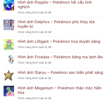
ảnh
Hình ảnh Popplio – Pokémon hải cẩu tinh
Dễ
Lusamine
Thương
nghịch
với
Và
ở
Chức năng bình luận bị tắt
thần
Bí
Hình
thái
Ẩn
ảnh
bí
Hình ảnh Delphox – Pokémon phù thủy lửa
Popplio
ẩn
huyền bí
–
khó
ở
Chức năng bình luận bị tắt
Pokémon
đoán
Hình
hải
ảnh
Hình ảnh Lilligant – Pokémon hoa duyên dáng
cẩu
Delphox
tinh
ở
Chức năng bình luận bị tắt
–
nghịch
Hình
Pokémon
ảnh
Hình ảnh Froslass – Pokémon băng ma lạnh lẽo
phù
Lilligant
thủy
ở
Chức năng bình luận bị tắt
–
lửa
Hình
Pokémon
huyền
ảnh
hoa
Hình ảnh Staryu – Pokémon sao biển phát sáng
bí
Froslass
duyên
ở
Chức năng bình luận bị tắt
–
dáng
Hình
Pokémon
ảnh
băng
Hình ảnh Meganium – Pokémon thảo mộc hiền
Staryu
ma
hòa
–
lạnh
ở
Chức năng bình luận bị tắt
Pokémon
lẽo
Hình
sao
ảnh
biển