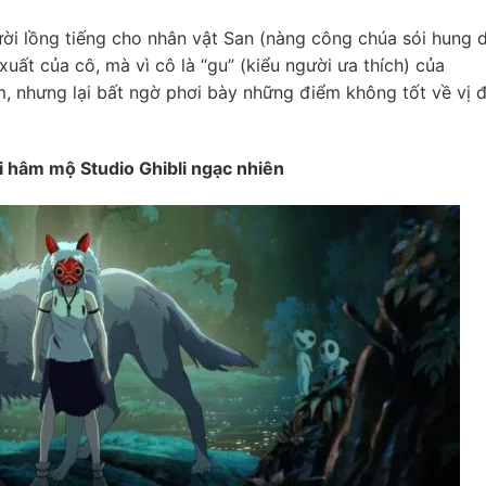
ười lồng tiếng cho nhân vật San (nàng công chúa sói hung 
uất của cô, mà vì cô là “gu” (kiểu người ưa thích) của
ỏm, nhưng lại bất ngờ phơi bày những điểm không tốt về vị 
i hâm mộ Studio Ghibli ngạc nhiên