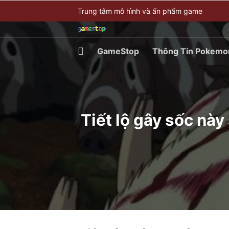
Bỏ
Trung tâm mô hình và ấn phẩm game
qua
T
nội
ki
dung
GameStop
Thông Tin Pokemo
Tiết lộ gây sốc này