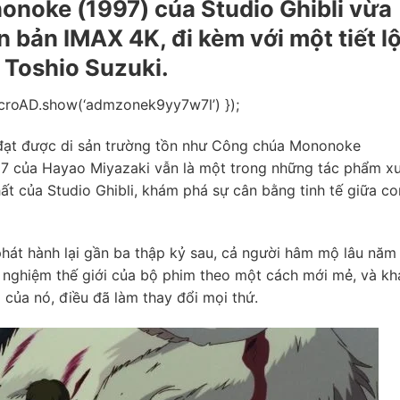
onoke (1997) của Studio Ghibli vừa
n bản IMAX 4K, đi kèm với một tiết l
 Toshio Suzuki.
icroAD.show(‘admzonek9yy7w7l’) });
ử đạt được di sản trường tồn như Công chúa Mononoke
997 của Hayao Miyazaki vẫn là một trong những tác phẩm x
ất của Studio Ghibli, khám phá sự cân bằng tinh tế giữa co
hát hành lại gần ba thập kỷ sau, cả người hâm mộ lâu năm
i nghiệm thế giới của bộ phim theo một cách mới mẻ, và k
 của nó, điều đã làm thay đổi mọi thứ.