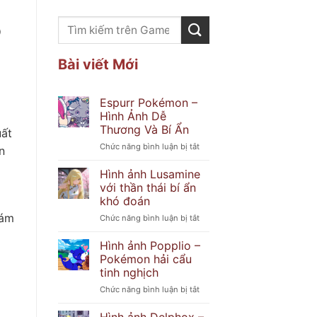
ộ
Bài viết Mới
Espurr Pokémon –
Hình Ảnh Dễ
Thương Và Bí Ẩn
uất
ở
Chức năng bình luận bị tắt
n
Espurr
Pokémon
Hình ảnh Lusamine
–
với thần thái bí ẩn
Hình
khó đoán
Ảnh
hám
ở
Chức năng bình luận bị tắt
Dễ
Hình
Thương
ảnh
Và
Hình ảnh Popplio –
Lusamine
Bí
Pokémon hải cẩu
với
Ẩn
tinh nghịch
thần
ở
Chức năng bình luận bị tắt
thái
Hình
bí
ảnh
ẩn