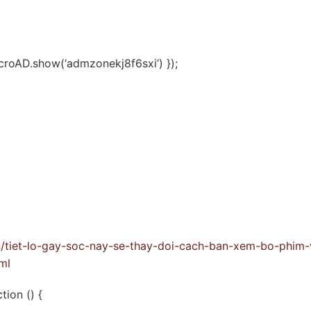
croAD.show(‘admzonekj8f6sxi’) });
vn/tiet-lo-gay-soc-nay-se-thay-doi-cach-ban-xem-bo-phim-
ml
tion () {