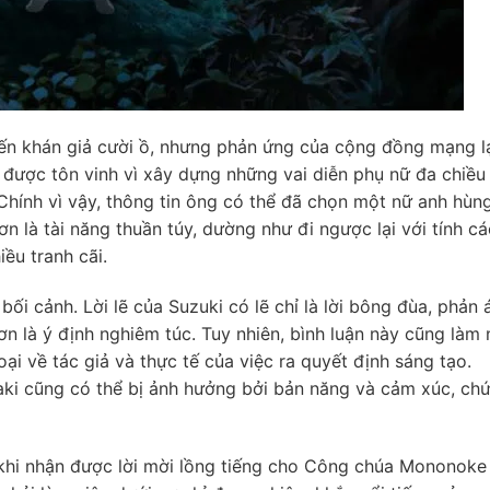
hiến khán giả cười ồ, nhưng phản ứng của cộng đồng mạng l
 được tôn vinh vì xây dựng những vai diễn phụ nữ đa chiều
 Chính vì vậy, thông tin ông có thể đã chọn một nữ anh hùn
ơn là tài năng thuần túy, dường như đi ngược lại với tính c
iều tranh cãi.
 bối cảnh. Lời lẽ của Suzuki có lẽ chỉ là lời bông đùa, phản 
n là ý định nghiêm túc. Tuy nhiên, bình luận này cũng làm 
ại về tác giả và thực tế của việc ra quyết định sáng tạo.
ki cũng có thể bị ảnh hưởng bởi bản năng và cảm xúc, ch
khi nhận được lời mời lồng tiếng cho Công chúa Mononoke 