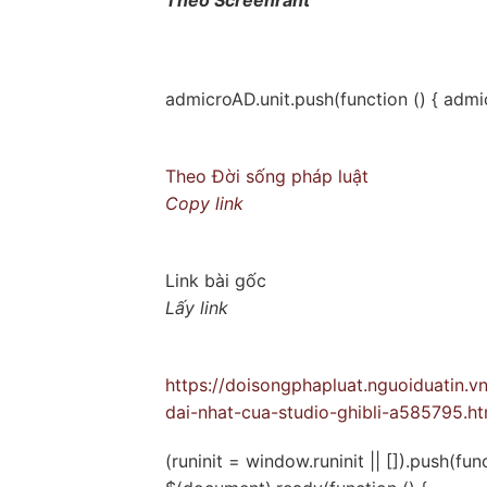
admicroAD.unit.push(function () { admi
Theo
Đời sống pháp luật
Copy link
Link bài gốc
Lấy link
https://doisongphapluat.nguoiduatin.
dai-nhat-cua-studio-ghibli-a585795.ht
(runinit = window.runinit || []).push(func