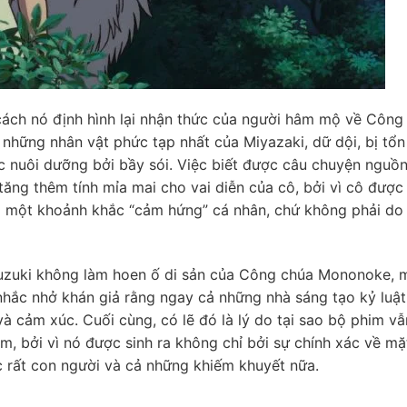
là cách nó định hình lại nhận thức của người hâm mộ về Công
những nhân vật phức tạp nhất của Miyazaki, dữ dội, bị tổn
 nuôi dưỡng bởi bầy sói. Việc biết được câu chuyện nguồ
tăng thêm tính mỉa mai cho vai diễn của cô, bởi vì cô được
qua một khoảnh khắc “cảm hứng” cá nhân, chứ không phải do
 Suzuki không làm hoen ố di sản của Công chúa Mononoke, 
nhắc nhở khán giả rằng ngay cả những nhà sáng tạo kỷ luật
à cảm xúc. Cuối cùng, có lẽ đó là lý do tại sao bộ phim vẫ
, bởi vì nó được sinh ra không chỉ bởi sự chính xác về mặ
c rất con người và cả những khiếm khuyết nữa.