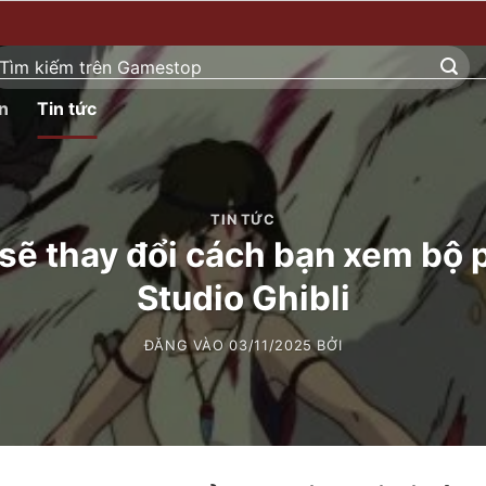
ìm
ếm:
n
Tin tức
TIN TỨC
 sẽ thay đổi cách bạn xem bộ 
Studio Ghibli
ĐĂNG VÀO
03/11/2025
BỞI