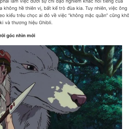
phải làm việc dưới sự chỉ đạo nghiêm khắc nổi tiếng của
 không hề thiên vị, bất kể trò đùa kia. Tuy nhiên, việc ông
heo kiểu trêu chọc ai đó về việc “không mặc quần” cũng kh
i và thương hiệu Ghibli.
ới góc nhìn mới