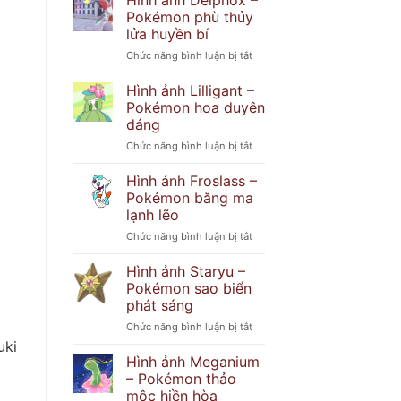
Hình ảnh Delphox –
Popplio
khó
Pokémon phù thủy
–
đoán
lửa huyền bí
Pokémon
ở
Chức năng bình luận bị tắt
hải
Hình
cẩu
ảnh
tinh
Hình ảnh Lilligant –
Delphox
nghịch
Pokémon hoa duyên
–
dáng
Pokémon
ở
Chức năng bình luận bị tắt
phù
Hình
thủy
ảnh
lửa
Hình ảnh Froslass –
Lilligant
huyền
Pokémon băng ma
–
bí
lạnh lẽo
Pokémon
ở
Chức năng bình luận bị tắt
hoa
Hình
duyên
ảnh
dáng
Hình ảnh Staryu –
Froslass
Pokémon sao biển
–
phát sáng
Pokémon
ở
Chức năng bình luận bị tắt
băng
Hình
ma
uki
ảnh
lạnh
Hình ảnh Meganium
Staryu
lẽo
– Pokémon thảo
–
mộc hiền hòa