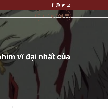
Giỏ hàng /
0
₫
phim vĩ đại nhất của