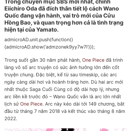
Trong chuyên mục SBS mới nhất, chính
Eiichiro Oda đã đích thân tiết lộ cách Wano
Quốc đang vận hành, vai trò mới của Cửu
Hồng Bao, và quan trọng hơn cả là tình trạng
hiện tại của Yamato.
admicroAD.unit.push(function()
{admicroAD.show(‘admzonek9yy7w7l’)});
Trong suốt gần 30 năm phát hành,
One Piece
đã trình
làng vô số arc truyện có sức ảnh hưởng lớn đến cốt
truyện chung. Đặc biệt, kể từ sau timeskip, các arc
ngày càng dài hơi và hoành tráng hơn. Dù hai arc mới
nhất thuộc Saga Cuối Cùng có độ dài hợp lý, nhưng
arc liền kề trước đó – Wano Quốc vẫn là arc lớn nhất
lịch sử
One Piece
. Arc này kéo dài tới 149 chương, bắt
đầu từ tháng 7 năm 2018 và kết thúc vào tháng 8 năm
2022.