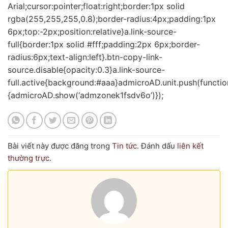
Arial;cursor:pointer;float:right;border:1px solid
rgba(255,255,255,0.8);border-radius:4px;padding:1px
6px;top:-2px;position:relative}a.link-source-
full{border:1px solid #fff;padding:2px 6px;border-
radius:6px;text-align:left}.btn-copy-link-
source.disable{opacity:0.3}a.link-source-
full.active{background:#aaa}admicroAD.unit.push(functio
{admicroAD.show(‘admzonek1fsdv6o’)});
Bài viết này được đăng trong
Tin tức
. Đánh dấu
liên kết
thường trực
.