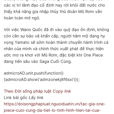
các vị trí lãnh đạo cố định hay rời khỏi đất nước cho
thấy khả năng gia nhập thủy thủ đoàn Mũ Rơm vẫn
hoàn toàn mở ngỏ.
Với việc Wano Quốc đã đi vào quỹ đạo ổn định, không
còn cần sự bảo vệ khẩn cấp, người hâm mộ đang hy
vọng Yamato sẽ sớm hoàn thành chuyến hành trình cá
nhân của mình và chính thức xuất phát để thực hiện
ước mơ ra khơi với Mũ Rơm, đặc biệt khi One Piece
đang tiến sâu vào Saga Cuối Cùng.
admicroAD.unit.push(function()
{admicroAD.show(‘admzonekj8f6sxi’)});
Theo
Đời sống pháp luật
Copy link
Link bài gốc
Lấy link
https://doisongphapluat.nguoiduatin.vn/tac-gia-one-
piece-cuoi-cung-da-tiet-lo-tinh-hinh-hien-tai-cua-