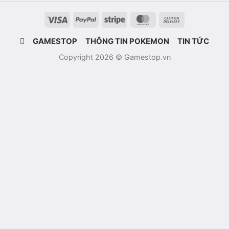
Visa
PayPal
Stripe
MasterCard
Cash
On
GAMESTOP
THÔNG TIN POKEMON
TIN TỨC
Delivery
Copyright 2026 © Gamestop.vn