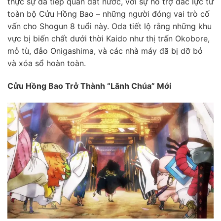
thực sự đã tiếp quản đất nước, với sự hỗ trợ đắc lực từ
toàn bộ Cửu Hồng Bao – những người đóng vai trò cố
vấn cho Shogun 8 tuổi này. Oda tiết lộ rằng những khu
vực bị biến chất dưới thời Kaido như thị trấn Okobore,
mỏ tù, đảo Onigashima, và các nhà máy đã bị dỡ bỏ
và xóa sổ hoàn toàn.
Cửu Hồng Bao Trở Thành “Lãnh Chúa” Mới