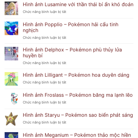
Pokémon
Hình ảnh Lusamine với thần thái bí ẩn khó đoán
–
ở
Chức năng bình luận bị tắt
Hình
Hình
Ảnh
ảnh
Hình ảnh Popplio – Pokémon hải cẩu tinh
Dễ
Lusamine
Thương
nghịch
với
Và
ở
Chức năng bình luận bị tắt
thần
Bí
Hình
thái
Ẩn
ảnh
bí
Hình ảnh Delphox – Pokémon phù thủy lửa
Popplio
ẩn
huyền bí
–
khó
ở
Chức năng bình luận bị tắt
Pokémon
đoán
Hình
hải
ảnh
Hình ảnh Lilligant – Pokémon hoa duyên dáng
cẩu
Delphox
tinh
ở
Chức năng bình luận bị tắt
–
nghịch
Hình
Pokémon
ảnh
Hình ảnh Froslass – Pokémon băng ma lạnh lẽo
phù
Lilligant
thủy
ở
Chức năng bình luận bị tắt
–
lửa
Hình
Pokémon
huyền
ảnh
hoa
Hình ảnh Staryu – Pokémon sao biển phát sáng
bí
Froslass
duyên
ở
Chức năng bình luận bị tắt
–
dáng
Hình
Pokémon
ảnh
băng
Hình ảnh Meganium – Pokémon thảo mộc hiền
Staryu