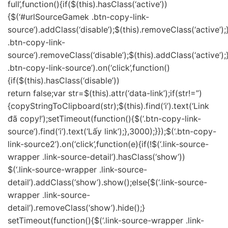
full’,function(){if($(this).hasClass(‘active’))
{$(‘#urlSourceGamek .btn-copy-link-
source’).addClass(‘disable’);$(this).removeClass(‘active’
.btn-copy-link-
source’).removeClass(‘disable’);$(this).addClass(‘active’
.btn-copy-link-source’).on(‘click’,function()
{if($(this).hasClass(‘disable’))
return false;var str=$(this).attr(‘data-link’);if(str!=”)
{copyStringToClipboard(str);$(this).find(‘i’).text(‘Link
đã copy!’);setTimeout(function(){$(‘.btn-copy-link-
source’).find(‘i’).text(‘Lấy link’);},3000);}});$(‘.btn-copy-
link-source2’).on(‘click’,function(e){if(!$(‘.link-source-
wrapper .link-source-detail’).hasClass(‘show’))
$(‘.link-source-wrapper .link-source-
detail’).addClass(‘show’).show();else{$(‘.link-source-
wrapper .link-source-
detail’).removeClass(‘show’).hide();}
setTimeout(function(){$(‘.link-source-wrapper .link-