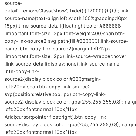
source-
detail’).removeClass(‘show’).hide();},12000);});});});.link-
source-name{text-align:left;width:100%;padding:10px
15px}.time-source-detail{float:right;color:#888888
!important;font-size:12px;font-weight:400}span.btn-
copy-link-source2 svg path{fill:#333333}.link-source-
name .btn-copy-link-source2{margin-left:12px
!important;font-size:12px}.link-source-wrapper:hover
.link-source-detail{display:none}.link-source-name
.btn-copy-link-
source2{display:block;color:#333;margin-
left:20px}span.btn-copy-link-source2
svg{position:relative;top:1px}.btn-copy-link-
source2{display:block;color:rgba(255,255,255,0.8);marg
left:20px;font:normal 10px/11px
Arial;cursor:pointer;float:right}.btn-copy-link-
source{display:block;color:rgba(255,255,255,0.8);margin
left:20px;font:normal 10px/11px