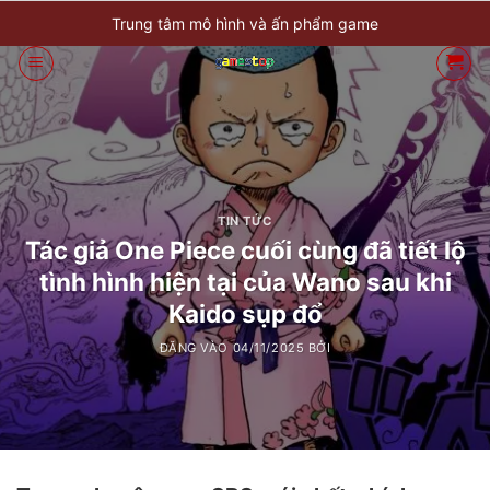
Bỏ
Trung tâm mô hình và ấn phẩm game
qua
nội
dung
TIN TỨC
Tác giả One Piece cuối cùng đã tiết lộ
tình hình hiện tại của Wano sau khi
Kaido sụp đổ
ĐĂNG VÀO
04/11/2025
BỞI