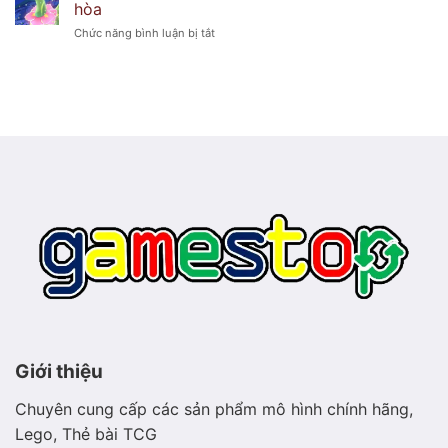
ma
hòa
–
lạnh
ở
Chức năng bình luận bị tắt
Pokémon
lẽo
Hình
sao
ảnh
biển
Meganium
phát
–
sáng
Pokémon
thảo
mộc
hiền
hòa
Giới thiệu
Chuyên cung cấp các sản phẩm mô hình chính hãng,
Lego, Thẻ bài TCG