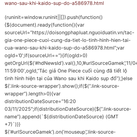
wano-sau-khi-kaido-sup-do-a586978.html
(runinit=window.runinit||[]).push(function()
{$(document).ready(function(){var
sourceUrl=”https://doisongphapluat.nguoiduatin.vn/tac-
gia-one-piece-cuoi-cung-da-tiet-lo-tinh-hinh-hien-tai-
cua-wano-sau-khi-kaido-sup-do-a586978.html”;var
ogId=’0′;if(sourceUrl==”){if(ogId>0)
getOrgUrl($(‘#hdNewsId’).val(),10,’#urlSourceGamek’,’11/
11:59:00′,ogId,”Tác giả One Piece cuối cùng đã tiết lộ
tình hình hiện tại của Wano sau khi Kaido sụp đổ”);}else
$(‘.link-source-wrapper’).show();if($(“.link-source-
wrapper”).length>0){var
distributionDateSource=”16:20
03/11/2025″;if(distributionDateSource){$(“.link-source-
name”).append(`
${distributionDateSource} (GMT
+7)`)}}
$(‘#urlSourceGamek’).on(‘mouseup’,’.link-source-