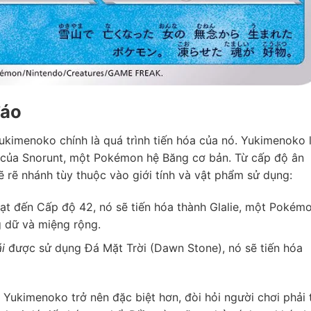
đáo
ukimenoko chính là quá trình tiến hóa của nó. Yukimenoko 
g của Snorunt, một Pokémon hệ Băng cơ bản. Từ cấp độ ân
ẽ rẽ nhánh tùy thuộc vào giới tính và vật phẩm sử dụng:
đạt đến Cấp độ 42, nó sẽ tiến hóa thành Glalie, một Pokém
g dữ và miệng rộng.
i
được sử dụng Đá Mặt Trời (Dawn Stone), nó sẽ tiến hóa
 Yukimenoko trở nên đặc biệt hơn, đòi hỏi người chơi phải 