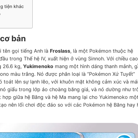
g tiện khác
o
 cơ bản
 tên gọi tiếng Anh là
Froslass
, là một Pokémon thuộc hệ
đầu trong Thế hệ IV, xuất hiện ở vùng Sinnoh. Với chiều cao
g 26.6 kg,
Yukimenoko
mang một hình dáng thanh mảnh, g
mono màu trắng. Nó được phân loại là “Pokémon Xứ Tuyết”
 toát lên sự lạnh lẽo, với khuôn mặt không cảm xúc và má
 nó giấu trong lớp áo choàng băng giá, và nó dường như tr
kết hợp giữa hệ Băng và hệ Ma mang lại cho Yukimenoko mộ
tạo nên lối chơi độc đáo so với các Pokémon hệ Băng hay 