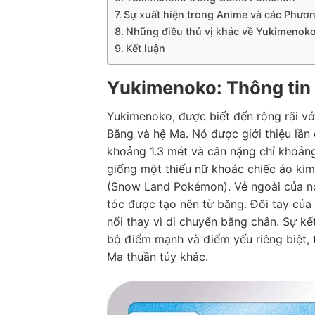
Sự xuất hiện trong Anime và các Phươn
Những điều thú vị khác về Yukimenok
Kết luận
Yukimenoko: Thông tin
Yukimenoko, được biết đến rộng rãi với
Băng và hệ Ma. Nó được giới thiệu lần 
khoảng 1.3 mét và cân nặng chỉ khoản
giống một thiếu nữ khoác chiếc áo ki
(Snow Land Pokémon). Vẻ ngoài của nó
tóc được tạo nên từ băng. Đôi tay của
nổi thay vì di chuyển bằng chân. Sự 
bộ điểm mạnh và điểm yếu riêng biệt, 
Ma thuần túy khác.