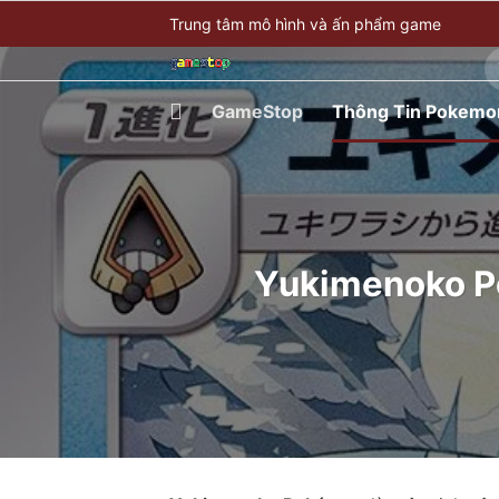
Bỏ
Trung tâm mô hình và ấn phẩm game
qua
T
nội
ki
dung
GameStop
Thông Tin Pokemo
Yukimenoko Po