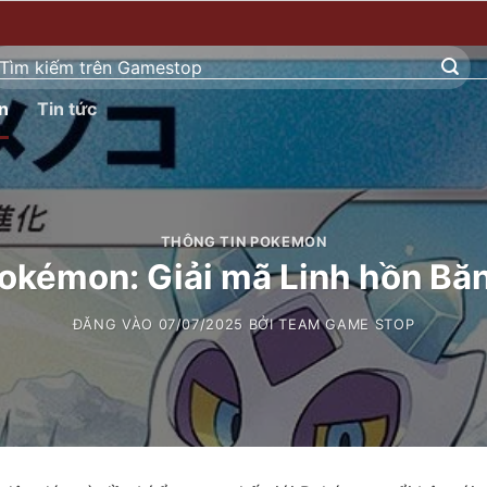
ìm
ếm:
n
Tin tức
THÔNG TIN POKEMON
kémon: Giải mã Linh hồn Băng
ĐĂNG VÀO
07/07/2025
BỞI
TEAM GAME STOP