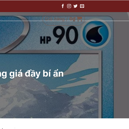
Giỏ hàng /
0
₫
 giá đầy bí ẩn