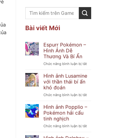
vẻ
của
Bài viết Mới
của
Espurr Pokémon –
Hình Ảnh Dễ
Thương Và Bí Ẩn
ở
Chức năng bình luận bị tắt
Espurr
Pokémon
Hình ảnh Lusamine
–
với thần thái bí ẩn
Hình
khó đoán
Ảnh
ở
Chức năng bình luận bị tắt
Dễ
Hình
Thương
ảnh
Và
Hình ảnh Popplio –
Lusamine
Bí
Pokémon hải cẩu
với
Ẩn
tinh nghịch
thần
ở
Chức năng bình luận bị tắt
thái
Hình
bí
ảnh
ẩn