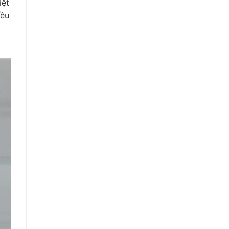
iệt
đều