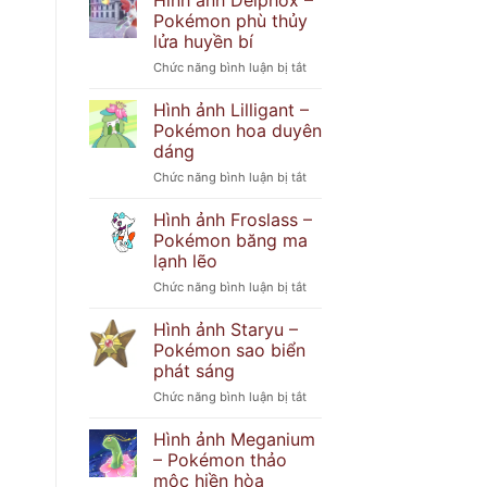
Hình ảnh Delphox –
Popplio
khó
Pokémon phù thủy
–
đoán
lửa huyền bí
Pokémon
ở
Chức năng bình luận bị tắt
hải
Hình
cẩu
ảnh
tinh
Hình ảnh Lilligant –
Delphox
nghịch
Pokémon hoa duyên
–
dáng
Pokémon
ở
Chức năng bình luận bị tắt
phù
Hình
thủy
ảnh
lửa
Hình ảnh Froslass –
Lilligant
huyền
Pokémon băng ma
–
bí
lạnh lẽo
Pokémon
ở
Chức năng bình luận bị tắt
hoa
Hình
duyên
ảnh
dáng
Hình ảnh Staryu –
Froslass
Pokémon sao biển
–
phát sáng
Pokémon
ở
Chức năng bình luận bị tắt
băng
Hình
ma
ảnh
lạnh
Hình ảnh Meganium
Staryu
lẽo
– Pokémon thảo
–
mộc hiền hòa