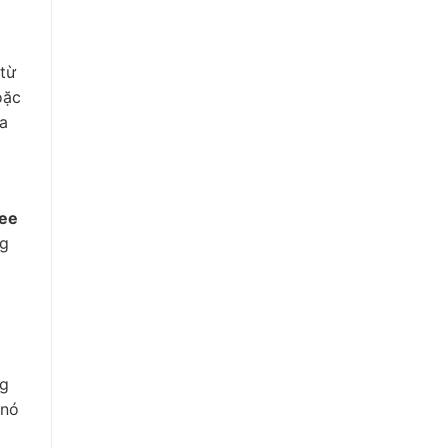
từ
oặc
a
ree
ng
ng
 nó