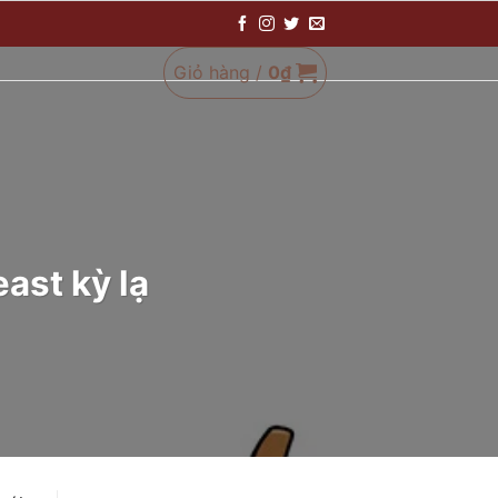
Giỏ hàng /
0
₫
east kỳ lạ