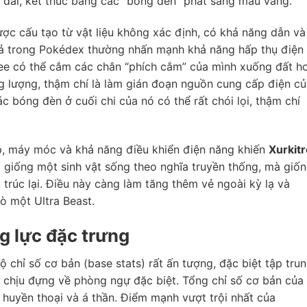
 dài, kết thúc bằng các “bóng đèn” phát sáng màu vàng.
ợc cấu tạo từ vật liệu không xác định, có khả năng dẫn và
tả trong Pokédex thường nhấn mạnh khả năng hấp thụ điện 
ree có thể cắm các chân “phích cắm” của mình xuống đất h
 lượng, thậm chí là làm gián đoạn nguồn cung cấp điện củ
c bóng đèn ở cuối chi của nó có thể rất chói lọi, thậm chí
p, máy móc và khả năng điều khiển điện năng khiến
Xurkit
 giống một sinh vật sống theo nghĩa truyền thống, mà giố
trúc lại. Điều này càng làm tăng thêm vẻ ngoài kỳ lạ và
rò một Ultra Beast.
g lực đặc trưng
 chỉ số cơ bản (base stats) rất ấn tượng, đặc biệt tập tru
 chịu đựng về phòng ngự đặc biệt. Tổng chỉ số cơ bản của
huyền thoại và á thần. Điểm mạnh vượt trội nhất của