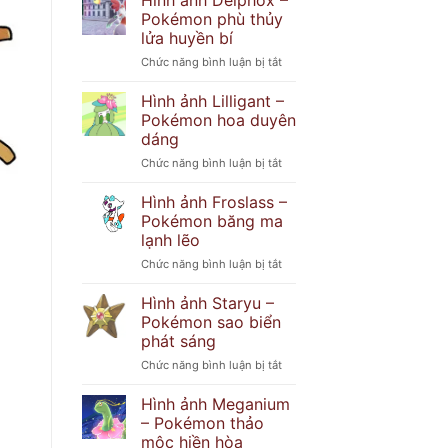
Hình ảnh Delphox –
Popplio
khó
Pokémon phù thủy
–
đoán
lửa huyền bí
Pokémon
ở
Chức năng bình luận bị tắt
hải
Hình
cẩu
ảnh
tinh
Hình ảnh Lilligant –
Delphox
nghịch
Pokémon hoa duyên
–
dáng
Pokémon
ở
Chức năng bình luận bị tắt
phù
Hình
thủy
ảnh
lửa
Hình ảnh Froslass –
Lilligant
huyền
Pokémon băng ma
–
bí
lạnh lẽo
Pokémon
ở
Chức năng bình luận bị tắt
hoa
Hình
duyên
ảnh
dáng
Hình ảnh Staryu –
Froslass
Pokémon sao biển
–
phát sáng
Pokémon
ở
Chức năng bình luận bị tắt
băng
Hình
ma
ảnh
lạnh
Hình ảnh Meganium
Staryu
lẽo
– Pokémon thảo
–
mộc hiền hòa