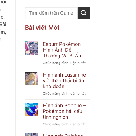
mới
h
c,
Bài
Bài viết Mới
ểm,
ề
Espurr Pokémon –
Hình Ảnh Dễ
Thương Và Bí Ẩn
ở
Chức năng bình luận bị tắt
Espurr
Pokémon
Hình ảnh Lusamine
–
với thần thái bí ẩn
Hình
khó đoán
Ảnh
ở
Chức năng bình luận bị tắt
Dễ
Hình
Thương
ảnh
Và
Hình ảnh Popplio –
Lusamine
Bí
Pokémon hải cẩu
với
Ẩn
tinh nghịch
thần
ở
Chức năng bình luận bị tắt
thái
Hình
bí
ảnh
ẩn