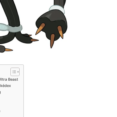
ltra Beast
okédex
g
n