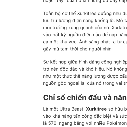
hoặc “tay” của nó là những bó dây cáp
Toàn bộ cơ thể Xurkitree dường như đư
lưu trữ lượng điện năng khổng lồ. Mô 
môi trường xung quanh của nó. Xurkit
vào bất kỳ nguồn điện nào để nạp năng
cả một khu vực. Ánh sáng phát ra từ cá
gây mù tạm thời cho người nhìn.
Sự kết hợp giữa hình dáng công nghiệ
trở nên độc đáo và khó hiểu. Nó không
như một thực thể năng lượng được cấu 
nguồn gốc ngoại lai của nó trong vai t
Chỉ số chiến đấu và năn
Là một Ultra Beast,
Xurkitree
sở hữu bộ
vào khả năng tấn công đặc biệt và sức
là 570, ngang bằng với nhiều Pokémon 