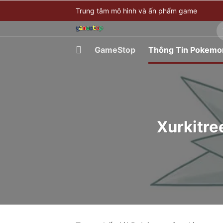
Bỏ
Trung tâm mô hình và ấn phẩm game
qua
T
nội
ki
dung
GameStop
Thông Tin Pokemo
Xurkitree