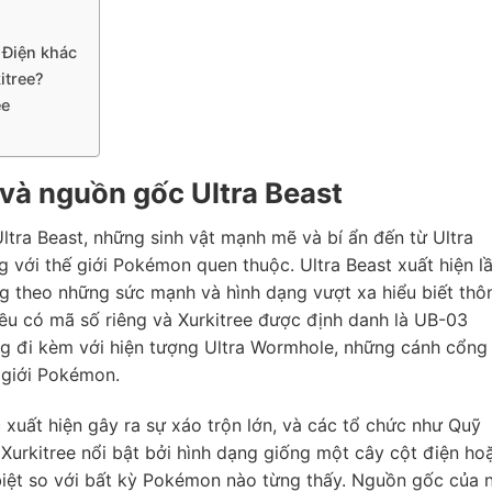
 Điện khác
itree?
ee
 và nguồn gốc Ultra Beast
ltra Beast, những sinh vật mạnh mẽ và bí ẩn đến từ Ultra
 với thế giới Pokémon quen thuộc. Ultra Beast xuất hiện l
 theo những sức mạnh và hình dạng vượt xa hiểu biết thô
ều có mã số riêng và Xurkitree được định danh là UB-03
ng đi kèm với hiện tượng Ultra Wormhole, những cánh cổng
 giới Pokémon.
 xuất hiện gây ra sự xáo trộn lớn, và các tổ chức như Quỹ
 Xurkitree nổi bật bởi hình dạng giống một cây cột điện ho
biệt so với bất kỳ Pokémon nào từng thấy. Nguồn gốc của 