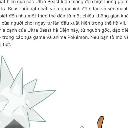
uất hiện của các Ultra Beast luôn mang đến một luồng gió 
ltra Beast nổi bật nhất, với ngoại hình độc đáo và sức mạn
biết đến như một thực thể đến từ một chiều không gian khá
của người chơi ngay từ lần đầu xuất hiện trong thế hệ VII. 
hía cạnh của Ultra Beast hệ Điện này, từ nguồn gốc, đặc đi
 nó trong các tựa game và anime Pokémon. Nếu bạn tò mò v
 tiết.