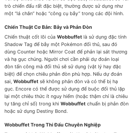
trò chiến đấu rất đặc biệt, thường được sử dụng như
một “lá chắn” hoặc “công cụ bẫy” trong các đội hình.
Chiến Thuật Cơ Bản: Bẫy và Phản Đòn
Chiến thuật cốt lõi của
Wobbuffet
là sử dụng đặc tính
Shadow Tag để bẫy một Pokémon đối thủ, sau đó
dùng Counter hoặc Mirror Coat để phản lại sát thương
và hạ gục chúng. Người chơi cần phải dự đoán loại
đòn tấn công mà đối thủ sẽ sử dụng (vật lý hay đặc
biệt) để chọn chiêu phản đòn phù hợp. Nếu dự đoán
sai,
Wobbuffet
sẽ không phản đòn và có thể bị hạ
gục. Encore có thể được sử dụng để buộc đối thủ lặp
lại một chiêu thức ít nguy hiểm (hoặc thậm chí là chiêu
tự tăng chỉ số) trong khi
Wobbuffet
chuẩn bị phản đòn
hoặc sử dụng Destiny Bond.
Wobbuffet Trong Thi Đấu Chuyên Nghiệp