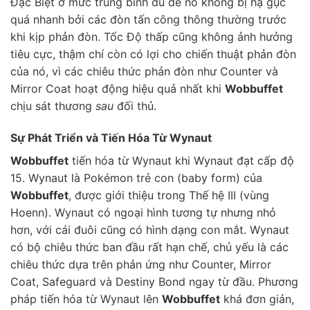
Đặc Biệt ở mức trung bình đủ để nó không bị hạ gục
quá nhanh bởi các đòn tấn công thông thường trước
khi kịp phản đòn. Tốc Độ thấp cũng không ảnh hưởng
tiêu cực, thậm chí còn có lợi cho chiến thuật phản đòn
của nó, vì các chiêu thức phản đòn như Counter và
Mirror Coat hoạt động hiệu quả nhất khi
Wobbuffet
chịu sát thương
sau
đối thủ.
Sự Phát Triển và Tiến Hóa Từ Wynaut
Wobbuffet
tiến hóa từ Wynaut khi Wynaut đạt cấp độ
15. Wynaut là Pokémon trẻ con (baby form) của
Wobbuffet
, được giới thiệu trong Thế hệ III (vùng
Hoenn). Wynaut có ngoại hình tương tự nhưng nhỏ
hơn, với cái đuôi cũng có hình dạng con mắt. Wynaut
có bộ chiêu thức ban đầu rất hạn chế, chủ yếu là các
chiêu thức dựa trên phản ứng như Counter, Mirror
Coat, Safeguard và Destiny Bond ngay từ đầu. Phương
pháp tiến hóa từ Wynaut lên
Wobbuffet
khá đơn giản,