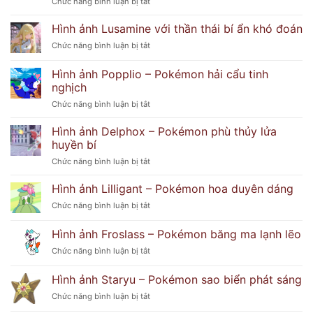
ở
Chức năng bình luận bị tắt
Espurr
Pokémon
Hình ảnh Lusamine với thần thái bí ẩn khó đoán
–
ở
Chức năng bình luận bị tắt
Hình
Hình
Ảnh
ảnh
Hình ảnh Popplio – Pokémon hải cẩu tinh
Dễ
Lusamine
Thương
nghịch
với
Và
ở
Chức năng bình luận bị tắt
thần
Bí
Hình
thái
Ẩn
ảnh
bí
Hình ảnh Delphox – Pokémon phù thủy lửa
Popplio
ẩn
huyền bí
–
khó
ở
Chức năng bình luận bị tắt
Pokémon
đoán
Hình
hải
ảnh
Hình ảnh Lilligant – Pokémon hoa duyên dáng
cẩu
Delphox
tinh
ở
Chức năng bình luận bị tắt
–
nghịch
Hình
Pokémon
ảnh
Hình ảnh Froslass – Pokémon băng ma lạnh lẽo
phù
Lilligant
thủy
ở
Chức năng bình luận bị tắt
–
lửa
Hình
Pokémon
huyền
ảnh
hoa
Hình ảnh Staryu – Pokémon sao biển phát sáng
bí
Froslass
duyên
ở
Chức năng bình luận bị tắt
–
dáng
Hình
Pokémon