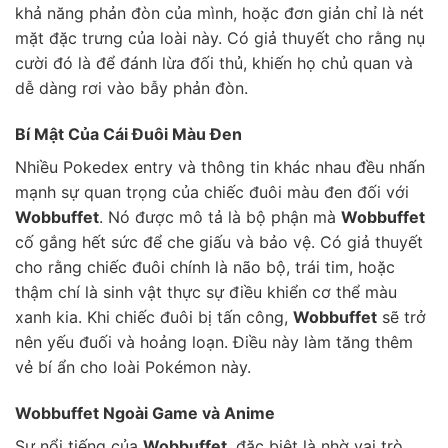
khả năng phản đòn của mình, hoặc đơn giản chỉ là nét
mặt đặc trưng của loài này. Có giả thuyết cho rằng nụ
cười đó là để đánh lừa đối thủ, khiến họ chủ quan và
dễ dàng rơi vào bẫy phản đòn.
Bí Mật Của Cái Đuôi Màu Đen
Nhiều Pokedex entry và thông tin khác nhau đều nhấn
mạnh sự quan trọng của chiếc đuôi màu đen đối với
Wobbuffet
. Nó được mô tả là bộ phận mà
Wobbuffet
cố gắng hết sức để che giấu và bảo vệ. Có giả thuyết
cho rằng chiếc đuôi chính là não bộ, trái tim, hoặc
thậm chí là sinh vật thực sự điều khiển cơ thể màu
xanh kia. Khi chiếc đuôi bị tấn công,
Wobbuffet
sẽ trở
nên yếu đuối và hoảng loạn. Điều này làm tăng thêm
vẻ bí ẩn cho loài Pokémon này.
Wobbuffet Ngoài Game và Anime
Sự nổi tiếng của
Wobbuffet
, đặc biệt là nhờ vai trò