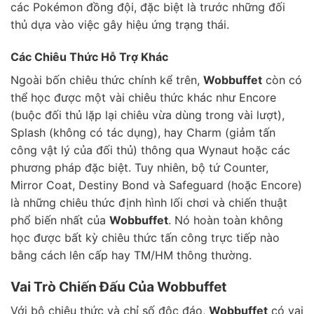
các Pokémon đồng đội, đặc biệt là trước những đối
thủ dựa vào việc gây hiệu ứng trạng thái.
Các Chiêu Thức Hỗ Trợ Khác
Ngoài bốn chiêu thức chính kể trên,
Wobbuffet
còn có
thể học được một vài chiêu thức khác như Encore
(buộc đối thủ lặp lại chiêu vừa dùng trong vài lượt),
Splash (không có tác dụng), hay Charm (giảm tấn
công vật lý của đối thủ) thông qua Wynaut hoặc các
phương pháp đặc biệt. Tuy nhiên, bộ tứ Counter,
Mirror Coat, Destiny Bond và Safeguard (hoặc Encore)
là những chiêu thức định hình lối chơi và chiến thuật
phổ biến nhất của
Wobbuffet
. Nó hoàn toàn không
học được bất kỳ chiêu thức tấn công trực tiếp nào
bằng cách lên cấp hay TM/HM thông thường.
Vai Trò Chiến Đấu Của Wobbuffet
Với bộ chiêu thức và chỉ số độc đáo,
Wobbuffet
có vai