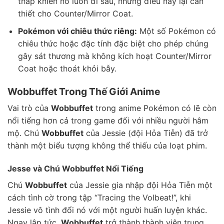
thấp khiến nó luôn đi sau, nhưng điều này lại cần
thiết cho Counter/Mirror Coat.
Pokémon với chiêu thức riêng:
Một số Pokémon có
chiêu thức hoặc đặc tính đặc biệt cho phép chúng
gây sát thương mà không kích hoạt Counter/Mirror
Coat hoặc thoát khỏi bẫy.
Wobbuffet Trong Thế Giới Anime
Vai trò của
Wobbuffet
trong anime Pokémon có lẽ còn
nổi tiếng hơn cả trong game đối với nhiều người hâm
mộ. Chú
Wobbuffet
của Jessie (đội Hỏa Tiễn) đã trở
thành một biểu tượng không thể thiếu của loạt phim.
Jesse và Chú Wobbuffet Nổi Tiếng
Chú
Wobbuffet
của Jessie gia nhập đội Hỏa Tiễn một
cách tình cờ trong tập “Tracing the Volbeat!”, khi
Jessie vô tình đổi nó với một người huấn luyện khác.
Ngay lập tức,
Wobbuffet
trở thành thành viên trung