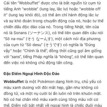
Cái tên “Wobbuffet” được cho là bắt nguồn từ cụm từ
tiếng Anh “wobble” (lung lay, lắc lư) hoặc “wobble off
it” (lung lay khỏi đó), có thể ám chỉ hành động lắc lư
và sự khó đoán trong chuyển động của nó, hoặc tư thế
chiến đấu độc đáo của nó. Trong tiếng Nhật, tên của
nó là Sonans (ソーナンス), có thể liên quan đến câu nói
“Sō na-nsu” (そう なーんす), một cách nói địa phương
của cụm từ “Sō desu” (そうです) có nghĩa là “Đúng
vậy” hoặc “Chính là thế”, đồng thời cũng gợi âm giống
với “sans”, tiếng Pháp nghĩa là “không”, có thể liên quan
đến việc nó không chủ động tấn công.
Đặc Điểm Ngoại Hình Độc Đáo
Wobbuffet
là một Pokémon dạng hình trụ, chủ yếu có
màu xanh dương với đôi mắt hẹp, gần như không có
đồng tử, và một nụ cười bí ẩn luôn nở trên khuôn mặt.
Nó có hai chân nhỏ màu xanh cùng tông màu với cơ
thể. Điểm nổi bật nhất về ngoại hình là chiếc đuôi màu