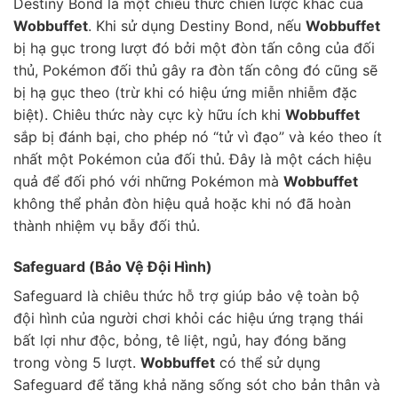
Destiny Bond là một chiêu thức chiến lược khác của
Wobbuffet
. Khi sử dụng Destiny Bond, nếu
Wobbuffet
bị hạ gục trong lượt đó bởi một đòn tấn công của đối
thủ, Pokémon đối thủ gây ra đòn tấn công đó cũng sẽ
bị hạ gục theo (trừ khi có hiệu ứng miễn nhiễm đặc
biệt). Chiêu thức này cực kỳ hữu ích khi
Wobbuffet
sắp bị đánh bại, cho phép nó “tử vì đạo” và kéo theo ít
nhất một Pokémon của đối thủ. Đây là một cách hiệu
quả để đối phó với những Pokémon mà
Wobbuffet
không thể phản đòn hiệu quả hoặc khi nó đã hoàn
thành nhiệm vụ bẫy đối thủ.
Safeguard (Bảo Vệ Đội Hình)
Safeguard là chiêu thức hỗ trợ giúp bảo vệ toàn bộ
đội hình của người chơi khỏi các hiệu ứng trạng thái
bất lợi như độc, bỏng, tê liệt, ngủ, hay đóng băng
trong vòng 5 lượt.
Wobbuffet
có thể sử dụng
Safeguard để tăng khả năng sống sót cho bản thân và