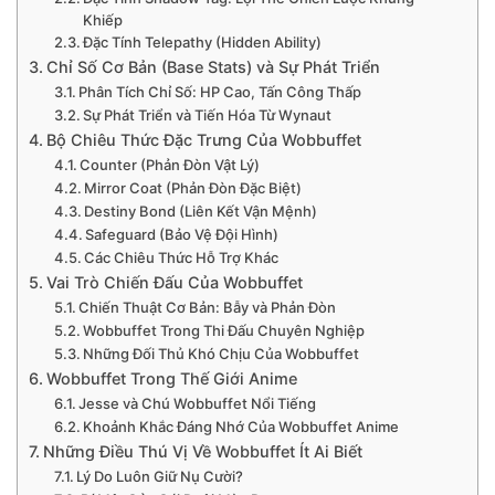
Khiếp
Đặc Tính Telepathy (Hidden Ability)
Chỉ Số Cơ Bản (Base Stats) và Sự Phát Triển
Phân Tích Chỉ Số: HP Cao, Tấn Công Thấp
Sự Phát Triển và Tiến Hóa Từ Wynaut
Bộ Chiêu Thức Đặc Trưng Của Wobbuffet
Counter (Phản Đòn Vật Lý)
Mirror Coat (Phản Đòn Đặc Biệt)
Destiny Bond (Liên Kết Vận Mệnh)
Safeguard (Bảo Vệ Đội Hình)
Các Chiêu Thức Hỗ Trợ Khác
Vai Trò Chiến Đấu Của Wobbuffet
Chiến Thuật Cơ Bản: Bẫy và Phản Đòn
Wobbuffet Trong Thi Đấu Chuyên Nghiệp
Những Đối Thủ Khó Chịu Của Wobbuffet
Wobbuffet Trong Thế Giới Anime
Jesse và Chú Wobbuffet Nổi Tiếng
Khoảnh Khắc Đáng Nhớ Của Wobbuffet Anime
Những Điều Thú Vị Về Wobbuffet Ít Ai Biết
Lý Do Luôn Giữ Nụ Cười?