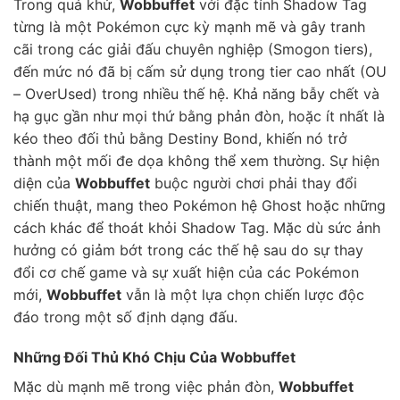
Trong quá khứ,
Wobbuffet
với đặc tính Shadow Tag
từng là một Pokémon cực kỳ mạnh mẽ và gây tranh
cãi trong các giải đấu chuyên nghiệp (Smogon tiers),
đến mức nó đã bị cấm sử dụng trong tier cao nhất (OU
– OverUsed) trong nhiều thế hệ. Khả năng bẫy chết và
hạ gục gần như mọi thứ bằng phản đòn, hoặc ít nhất là
kéo theo đối thủ bằng Destiny Bond, khiến nó trở
thành một mối đe dọa không thể xem thường. Sự hiện
diện của
Wobbuffet
buộc người chơi phải thay đổi
chiến thuật, mang theo Pokémon hệ Ghost hoặc những
cách khác để thoát khỏi Shadow Tag. Mặc dù sức ảnh
hưởng có giảm bớt trong các thế hệ sau do sự thay
đổi cơ chế game và sự xuất hiện của các Pokémon
mới,
Wobbuffet
vẫn là một lựa chọn chiến lược độc
đáo trong một số định dạng đấu.
Những Đối Thủ Khó Chịu Của Wobbuffet
Mặc dù mạnh mẽ trong việc phản đòn,
Wobbuffet