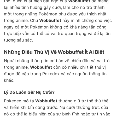
thói quen xuất hiện bất ngờ của
Wobbuffet
đã mang
lại nhiều tình huống gây cười, làm cho nó trở thành
một trong những Pokémon phụ được yêu thích nhất
trong anime. Chú
Wobbuffet
này minh chứng cho việc
ngay cả một Pokémon không có khả năng tấn công
trực tiếp vẫn có thể có vai trò quan trọng và để lại ấn
tượng sâu sắc.
Những Điều Thú Vị Về Wobbuffet Ít Ai Biết
Ngoài những thông tin cơ bản về chiến đấu và vai trò
trong anime,
Wobbuffet
còn có nhiều chi tiết thú vị
được đề cập trong Pokedex và các nguồn thông tin
khác.
Lý Do Luôn Giữ Nụ Cười?
Pokedex mô tả
Wobbuffet
thường giữ tư thế thủ thế
và hiếm khi tấn công trước. Nụ cười thường trực của
nó có thể là biểu hiện của sự bình tĩnh hoặc tự tin vào