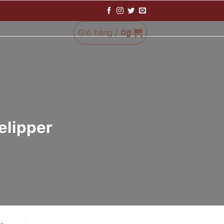
Giỏ hàng /
0
₫
elipper