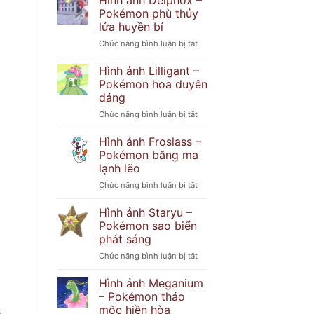
Hình ảnh Delphox –
Popplio
khó
Pokémon phù thủy
–
đoán
lửa huyền bí
Pokémon
ở
Chức năng bình luận bị tắt
hải
Hình
cẩu
ảnh
tinh
Hình ảnh Lilligant –
Delphox
nghịch
Pokémon hoa duyên
–
dáng
Pokémon
ở
Chức năng bình luận bị tắt
phù
Hình
thủy
ảnh
lửa
Hình ảnh Froslass –
Lilligant
huyền
Pokémon băng ma
–
bí
lạnh lẽo
Pokémon
ở
Chức năng bình luận bị tắt
hoa
Hình
duyên
ảnh
dáng
Hình ảnh Staryu –
Froslass
Pokémon sao biển
–
phát sáng
Pokémon
ở
Chức năng bình luận bị tắt
băng
Hình
ma
ảnh
lạnh
Hình ảnh Meganium
Staryu
lẽo
– Pokémon thảo
–
mộc hiền hòa