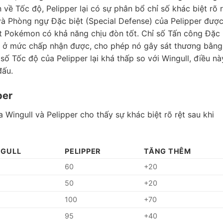
 về Tốc độ, Pelipper lại có sự phân bổ chỉ số khác biệt rõ r
và Phòng ngự Đặc biệt (Special Defense) của Pelipper đượ
t Pokémon có khả năng chịu đòn tốt. Chỉ số Tấn công Đặc
ng ở mức chấp nhận được, cho phép nó gây sát thương bằng
số Tốc độ của Pelipper lại khá thấp so với Wingull, điều nà
đấu.
per
 Wingull và Pelipper cho thấy sự khác biệt rõ rệt sau khi
NGULL
PELIPPER
TĂNG THÊM
60
+20
50
+20
100
+70
95
+40