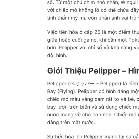
số. Từ một chú chim nhỏ nhắn, Wingull 
với chiếc mỏ khổng lồ có thể chứa đầ
tính thẩm mỹ mà còn phản ánh vai trò 
Việc tiến hóa ở cấp 25 là một điểm thu
giữa hoặc cuối game, khi cần một Pok
hơn. Pelipper với chỉ số và khả năng vư
đội hình.
Giới Thiệu Pelipper – 
Pelipper (ペリッパー – Pelipper) là hình 
Bay (Flying). Pelipper có hình dáng mộ
chiếc mỏ màu vàng cam rất to và bè, c
bay lượn trên biển và sử dụng chiếc 
nước mang về cho con non. Chiếc mỏ n
dàng trên mặt nước.
Sự tiến hóa lên Pelipper mang lại sự cả