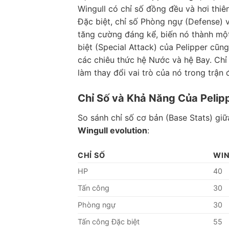
Wingull có chỉ số đồng đều và hơi thiên
Đặc biệt, chỉ số Phòng ngự (Defense) 
tăng cường đáng kể, biến nó thành mộ
biệt (Special Attack) của Pelipper cũ
các chiêu thức hệ Nước và hệ Bay. Chỉ 
làm thay đổi vai trò của nó trong trận 
Chỉ Số và Khả Năng Của Pelip
So sánh chỉ số cơ bản (Base Stats) giữa
Wingull evolution
:
CHỈ SỐ
WI
HP
40
Tấn công
30
Phòng ngự
30
Tấn công Đặc biệt
55