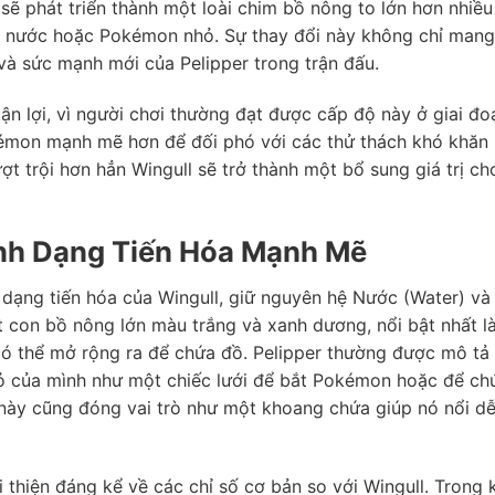
sẽ phát triển thành một loài chim bồ nông to lớn hơn nhiều
y nước hoặc Pokémon nhỏ. Sự thay đổi này không chỉ mang
và sức mạnh mới của Pelipper trong trận đấu.
ận lợi, vì người chơi thường đạt được cấp độ này ở giai đo
émon mạnh mẽ hơn để đối phó với các thử thách khó khăn
ợt trội hơn hẳn Wingull sẽ trở thành một bổ sung giá trị ch
Hình Dạng Tiến Hóa Mạnh Mẽ
dạng tiến hóa của Wingull, giữ nguyên hệ Nước (Water) và
t con bồ nông lớn màu trắng và xanh dương, nổi bật nhất l
ó thể mở rộng ra để chứa đồ. Pelipper thường được mô tả 
mỏ của mình như một chiếc lưới để bắt Pokémon hoặc để ch
ày cũng đóng vai trò như một khoang chứa giúp nó nổi d
i thiện đáng kể về các chỉ số cơ bản so với Wingull. Trong 