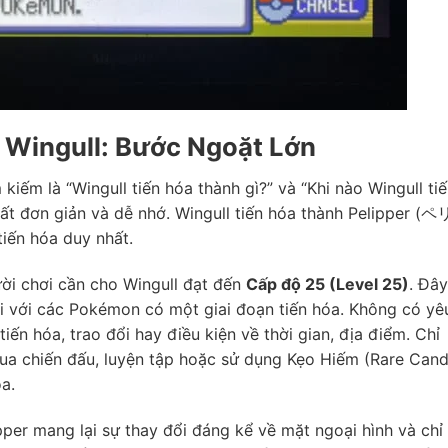
 Wingull: Bước Ngoặt Lớn
 kiếm là “Wingull tiến hóa thành gì?” và “Khi nào Wingull ti
ất đơn giản và dễ nhớ. Wingull tiến hóa thành Pelipper (
tiến hóa duy nhất.
ười chơi cần cho Wingull đạt đến
Cấp độ 25 (Level 25)
. Đây
i với các Pokémon có một giai đoạn tiến hóa. Không có yê
ến hóa, trao đổi hay điều kiện về thời gian, địa điểm. Chỉ
ua chiến đấu, luyện tập hoặc sử dụng Kẹo Hiếm (Rare Cand
a.
ipper mang lại sự thay đổi đáng kể về mặt ngoại hình và chỉ