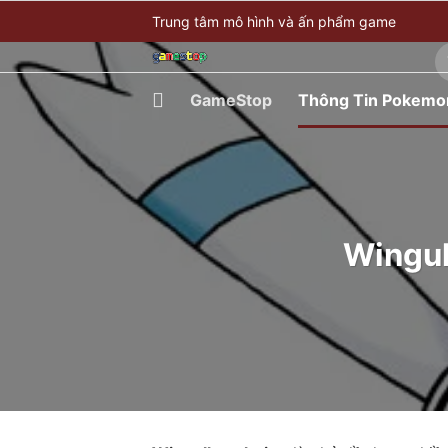
Bỏ
Trung tâm mô hình và ấn phẩm game
qua
T
nội
ki
dung
GameStop
Thông Tin Pokemo
Wingul