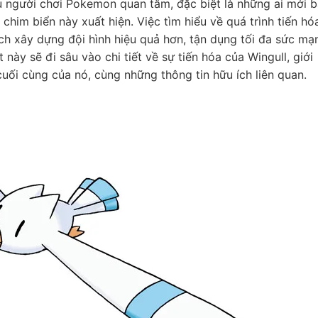
 người chơi Pokemon quan tâm, đặc biệt là những ai mới b
 chim biển này xuất hiện. Việc tìm hiểu về quá trình tiến hó
ạch xây dựng đội hình hiệu quả hơn, tận dụng tối đa sức mạ
t này sẽ đi sâu vào chi tiết về sự tiến hóa của Wingull, giới
cuối cùng của nó, cùng những thông tin hữu ích liên quan.