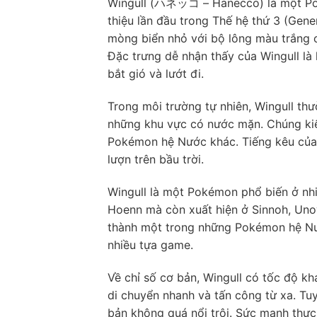
Wingull (ハネッコ – Hanecco) là một Pok
thiệu lần đầu trong Thế hệ thứ 3 (Gene
mòng biển nhỏ với bộ lông màu trắng 
Đặc trưng dễ nhận thấy của Wingull là
bắt gió và lướt đi.
Trong môi trường tự nhiên, Wingull th
những khu vực có nước mặn. Chúng kiế
Pokémon hệ Nước khác. Tiếng kêu của 
lượn trên bầu trời.
Wingull là một Pokémon phổ biến ở nhi
Hoenn mà còn xuất hiện ở Sinnoh, Unova
thành một trong những Pokémon hệ Nướ
nhiều tựa game.
Về chỉ số cơ bản, Wingull có tốc độ k
di chuyển nhanh và tấn công từ xa. Tu
bản không quá nổi trội. Sức mạnh thực