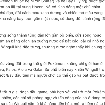
émon thuộc hệ Nước (Water) và hệ Bay (Flying) được giớ
ration III) tại vùng Hoenn. Nó có hình dáng một chú chim
chủ đạo, đôi cánh màu xanh dương và chiếc mỏ màu vàng.
 khả năng bay lượn gần mặt nước, sử dụng đôi cánh rộng đ
ường sống thành từng đàn lớn gần bờ biển, cửa sông hoặc
m ăn bằng cách lặn xuống nước để bắt các loài cá nhỏ ho
Wingull khá đặc trưng, thường được nghe thấy khi chúng 
ều vùng đất trong thế giới Pokémon, không chỉ giới hạn ở
, Kalos, Alola và Galar. Sự phổ biến này khiến Wingull trở
c/Bay đầu tiên mà người chơi có thể gặp và bắt được tr
há tốt ở giai đoạn đầu game, phù hợp với vai trò một Poké
y nhiên, các chỉ số phòng ngự và tấn công của nó ở dạng c
 sự của Wingull nằm ở khả năng tiến hóa, mở ra tiềm năng 