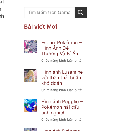
ắt
a
nh
Bài viết Mới
Espurr Pokémon –
Hình Ảnh Dễ
Thương Và Bí Ẩn
ở
Chức năng bình luận bị tắt
Espurr
Pokémon
Hình ảnh Lusamine
–
với thần thái bí ẩn
Hình
khó đoán
Ảnh
ở
Chức năng bình luận bị tắt
Dễ
Hình
Thương
ảnh
Và
Hình ảnh Popplio –
Lusamine
Bí
Pokémon hải cẩu
với
Ẩn
tinh nghịch
thần
ở
Chức năng bình luận bị tắt
thái
Hình
bí
ảnh
ẩn