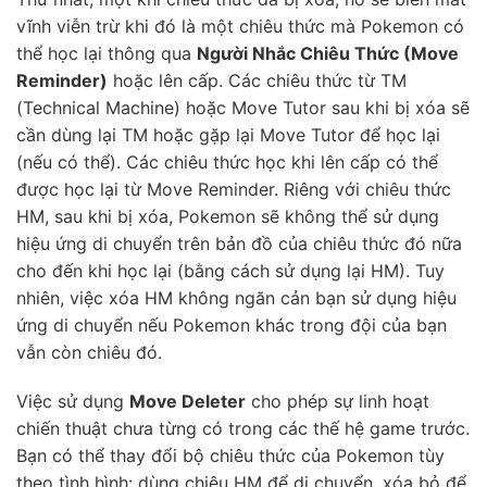
vĩnh viễn trừ khi đó là một chiêu thức mà Pokemon có
thể học lại thông qua
Người Nhắc Chiêu Thức (Move
Reminder)
hoặc lên cấp. Các chiêu thức từ TM
(Technical Machine) hoặc Move Tutor sau khi bị xóa sẽ
cần dùng lại TM hoặc gặp lại Move Tutor để học lại
(nếu có thể). Các chiêu thức học khi lên cấp có thể
được học lại từ Move Reminder. Riêng với chiêu thức
HM, sau khi bị xóa, Pokemon sẽ không thể sử dụng
hiệu ứng di chuyển trên bản đồ của chiêu thức đó nữa
cho đến khi học lại (bằng cách sử dụng lại HM). Tuy
nhiên, việc xóa HM không ngăn cản bạn sử dụng hiệu
ứng di chuyển nếu Pokemon khác trong đội của bạn
vẫn còn chiêu đó.
Việc sử dụng
Move Deleter
cho phép sự linh hoạt
chiến thuật chưa từng có trong các thế hệ game trước.
Bạn có thể thay đổi bộ chiêu thức của Pokemon tùy
theo tình hình: dùng chiêu HM để di chuyển, xóa bỏ để