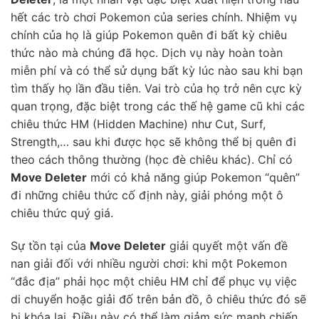
hết các trò chơi Pokemon của series chính. Nhiệm vụ
chính của họ là giúp Pokemon quên đi bất kỳ chiêu
thức nào mà chúng đã học. Dịch vụ này hoàn toàn
miễn phí và có thể sử dụng bất kỳ lúc nào sau khi bạn
tìm thấy họ lần đầu tiên. Vai trò của họ trở nên cực kỳ
quan trọng, đặc biệt trong các thế hệ game cũ khi các
chiêu thức HM (Hidden Machine) như Cut, Surf,
Strength,… sau khi được học sẽ không thể bị quên đi
theo cách thông thường (học đè chiêu khác). Chỉ có
Move Deleter
mới có khả năng giúp Pokemon “quên”
đi những chiêu thức cố định này, giải phóng một ô
chiêu thức quý giá.
Sự tồn tại của
Move Deleter
giải quyết một vấn đề
nan giải đối với nhiều người chơi: khi một Pokemon
“đắc địa” phải học một chiêu HM chỉ để phục vụ việc
di chuyển hoặc giải đố trên bản đồ, ô chiêu thức đó sẽ
bị khóa lại. Điều này có thể làm giảm sức mạnh chiến