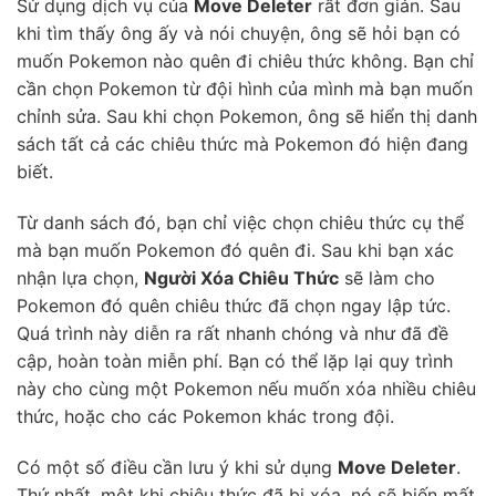
Sử dụng dịch vụ của
Move Deleter
rất đơn giản. Sau
khi tìm thấy ông ấy và nói chuyện, ông sẽ hỏi bạn có
muốn Pokemon nào quên đi chiêu thức không. Bạn chỉ
cần chọn Pokemon từ đội hình của mình mà bạn muốn
chỉnh sửa. Sau khi chọn Pokemon, ông sẽ hiển thị danh
sách tất cả các chiêu thức mà Pokemon đó hiện đang
biết.
Từ danh sách đó, bạn chỉ việc chọn chiêu thức cụ thể
mà bạn muốn Pokemon đó quên đi. Sau khi bạn xác
nhận lựa chọn,
Người Xóa Chiêu Thức
sẽ làm cho
Pokemon đó quên chiêu thức đã chọn ngay lập tức.
Quá trình này diễn ra rất nhanh chóng và như đã đề
cập, hoàn toàn miễn phí. Bạn có thể lặp lại quy trình
này cho cùng một Pokemon nếu muốn xóa nhiều chiêu
thức, hoặc cho các Pokemon khác trong đội.
Có một số điều cần lưu ý khi sử dụng
Move Deleter
.
Thứ nhất, một khi chiêu thức đã bị xóa, nó sẽ biến mất