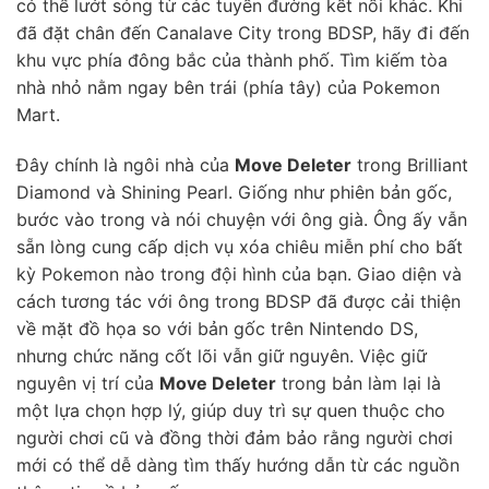
có thể lướt sóng từ các tuyến đường kết nối khác. Khi
đã đặt chân đến Canalave City trong BDSP, hãy đi đến
khu vực phía đông bắc của thành phố. Tìm kiếm tòa
nhà nhỏ nằm ngay bên trái (phía tây) của Pokemon
Mart.
Đây chính là ngôi nhà của
Move Deleter
trong Brilliant
Diamond và Shining Pearl. Giống như phiên bản gốc,
bước vào trong và nói chuyện với ông già. Ông ấy vẫn
sẵn lòng cung cấp dịch vụ xóa chiêu miễn phí cho bất
kỳ Pokemon nào trong đội hình của bạn. Giao diện và
cách tương tác với ông trong BDSP đã được cải thiện
về mặt đồ họa so với bản gốc trên Nintendo DS,
nhưng chức năng cốt lõi vẫn giữ nguyên. Việc giữ
nguyên vị trí của
Move Deleter
trong bản làm lại là
một lựa chọn hợp lý, giúp duy trì sự quen thuộc cho
người chơi cũ và đồng thời đảm bảo rằng người chơi
mới có thể dễ dàng tìm thấy hướng dẫn từ các nguồn