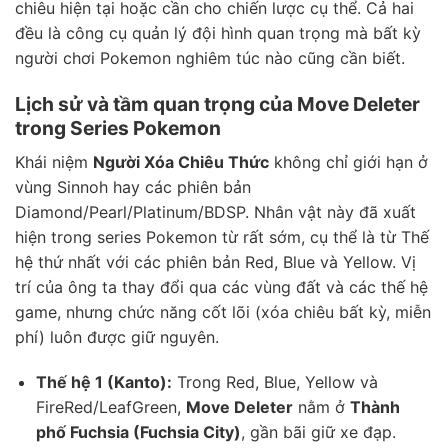
chiêu hiện tại hoặc cần cho chiến lược cụ thể. Cả hai
đều là công cụ quản lý đội hình quan trọng mà bất kỳ
người chơi Pokemon nghiêm túc nào cũng cần biết.
Lịch sử và tầm quan trọng của Move Deleter
trong Series Pokemon
Khái niệm
Người Xóa Chiêu Thức
không chỉ giới hạn ở
vùng Sinnoh hay các phiên bản
Diamond/Pearl/Platinum/BDSP. Nhân vật này đã xuất
hiện trong series Pokemon từ rất sớm, cụ thể là từ Thế
hệ thứ nhất với các phiên bản Red, Blue và Yellow. Vị
trí của ông ta thay đổi qua các vùng đất và các thế hệ
game, nhưng chức năng cốt lõi (xóa chiêu bất kỳ, miễn
phí) luôn được giữ nguyên.
Thế hệ 1 (Kanto):
Trong Red, Blue, Yellow và
FireRed/LeafGreen,
Move Deleter
nằm ở
Thành
phố Fuchsia (Fuchsia City)
, gần bãi giữ xe đạp.