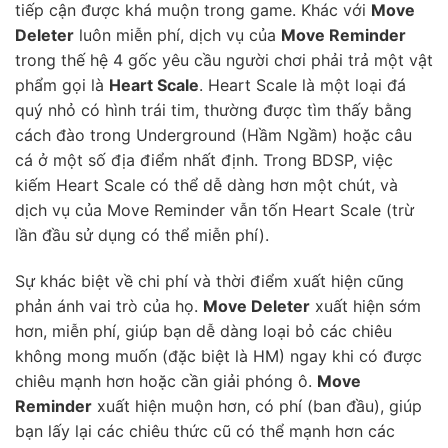
tiếp cận được khá muộn trong game. Khác với
Move
Deleter
luôn miễn phí, dịch vụ của
Move Reminder
trong thế hệ 4 gốc yêu cầu người chơi phải trả một vật
phẩm gọi là
Heart Scale
. Heart Scale là một loại đá
quý nhỏ có hình trái tim, thường được tìm thấy bằng
cách đào trong Underground (Hầm Ngầm) hoặc câu
cá ở một số địa điểm nhất định. Trong BDSP, việc
kiếm Heart Scale có thể dễ dàng hơn một chút, và
dịch vụ của Move Reminder vẫn tốn Heart Scale (trừ
lần đầu sử dụng có thể miễn phí).
Sự khác biệt về chi phí và thời điểm xuất hiện cũng
phản ánh vai trò của họ.
Move Deleter
xuất hiện sớm
hơn, miễn phí, giúp bạn dễ dàng loại bỏ các chiêu
không mong muốn (đặc biệt là HM) ngay khi có được
chiêu mạnh hơn hoặc cần giải phóng ô.
Move
Reminder
xuất hiện muộn hơn, có phí (ban đầu), giúp
bạn lấy lại các chiêu thức cũ có thể mạnh hơn các