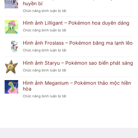
Popplio
ẩn
huyền bí
–
khó
ở
Chức năng bình luận bị tắt
Pokémon
đoán
Hình
hải
ảnh
Hình ảnh Lilligant – Pokémon hoa duyên dáng
cẩu
Delphox
tinh
ở
Chức năng bình luận bị tắt
–
nghịch
Hình
Pokémon
ảnh
Hình ảnh Froslass – Pokémon băng ma lạnh lẽo
phù
Lilligant
thủy
ở
Chức năng bình luận bị tắt
–
lửa
Hình
Pokémon
huyền
ảnh
hoa
Hình ảnh Staryu – Pokémon sao biển phát sáng
bí
Froslass
duyên
ở
Chức năng bình luận bị tắt
–
dáng
Hình
Pokémon
ảnh
băng
Hình ảnh Meganium – Pokémon thảo mộc hiền
Staryu
ma
hòa
–
lạnh
ở
Chức năng bình luận bị tắt
Pokémon
lẽo
Hình
sao
ảnh
biển
Meganium
phát
–
sáng
Pokémon
thảo
mộc
hiền