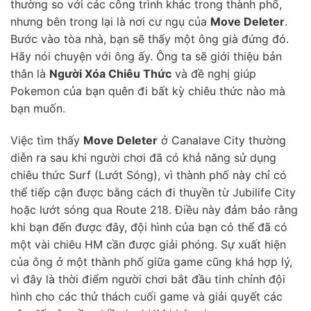
thường so với các công trình khác trong thành phố,
nhưng bên trong lại là nơi cư ngụ của
Move Deleter
.
Bước vào tòa nhà, bạn sẽ thấy một ông già đứng đó.
Hãy nói chuyện với ông ấy. Ông ta sẽ giới thiệu bản
thân là
Người Xóa Chiêu Thức
và đề nghị giúp
Pokemon của bạn quên đi bất kỳ chiêu thức nào mà
bạn muốn.
Việc tìm thấy
Move Deleter
ở Canalave City thường
diễn ra sau khi người chơi đã có khả năng sử dụng
chiêu thức Surf (Lướt Sóng), vì thành phố này chỉ có
thể tiếp cận được bằng cách đi thuyền từ Jubilife City
hoặc lướt sóng qua Route 218. Điều này đảm bảo rằng
khi bạn đến được đây, đội hình của bạn có thể đã có
một vài chiêu HM cần được giải phóng. Sự xuất hiện
của ông ở một thành phố giữa game cũng khá hợp lý,
vì đây là thời điểm người chơi bắt đầu tinh chỉnh đội
hình cho các thử thách cuối game và giải quyết các