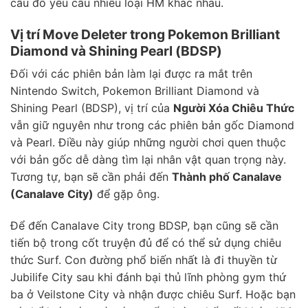
câu đố yêu cầu nhiều loại HM khác nhau.
Vị trí Move Deleter trong Pokemon Brilliant
Diamond và Shining Pearl (BDSP)
Đối với các phiên bản làm lại được ra mắt trên
Nintendo Switch, Pokemon Brilliant Diamond và
Shining Pearl (BDSP), vị trí của
Người Xóa Chiêu Thức
vẫn giữ nguyên như trong các phiên bản gốc Diamond
và Pearl. Điều này giúp những người chơi quen thuộc
với bản gốc dễ dàng tìm lại nhân vật quan trọng này.
Tương tự, bạn sẽ cần phải đến
Thành phố Canalave
(Canalave City)
để gặp ông.
Để đến Canalave City trong BDSP, bạn cũng sẽ cần
tiến bộ trong cốt truyện đủ để có thể sử dụng chiêu
thức Surf. Con đường phổ biến nhất là đi thuyền từ
Jubilife City sau khi đánh bại thủ lĩnh phòng gym thứ
ba ở Veilstone City và nhận được chiêu Surf. Hoặc bạn