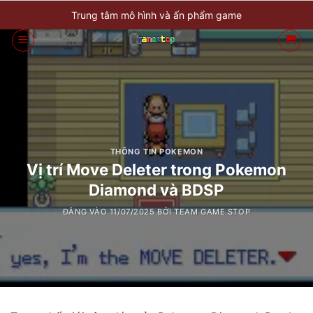
Bỏ
Trung tâm mô hình và ấn phẩm game
qua
nội
dung
THÔNG TIN POKEMON
Vị trí Move Deleter trong Pokemon
Diamond và BDSP
ĐĂNG VÀO
11/07/2025
BỞI
TEAM GAME STOP