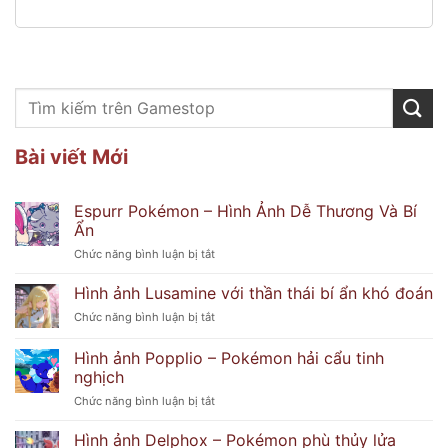
Bài viết Mới
Espurr Pokémon – Hình Ảnh Dễ Thương Và Bí
Ẩn
ở
Chức năng bình luận bị tắt
Espurr
Pokémon
Hình ảnh Lusamine với thần thái bí ẩn khó đoán
–
ở
Chức năng bình luận bị tắt
Hình
Hình
Ảnh
ảnh
Hình ảnh Popplio – Pokémon hải cẩu tinh
Dễ
Lusamine
Thương
nghịch
với
Và
ở
Chức năng bình luận bị tắt
thần
Bí
Hình
thái
Ẩn
ảnh
bí
Hình ảnh Delphox – Pokémon phù thủy lửa