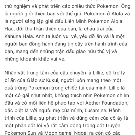
thử nghiệm và phát triển các chiêu thức Pokemon. Ông
là người giới thiệu bạn với thế giới Pokemon ở Alola và
là người sáng lập giải đấu Liên Minh Pokemon Alola.
Hau, đối thủ thân thiện của bạn, là cháu trai của
Kahuna Hala. Anh ta luôn vui vẻ, yêu đồ ăn và là một
người bạn đồng hành đáng tin cậy trên hành trình của
bạn, mang đến những trận đấu giao hữu thú vị và
những khoảnh khắc vui vẻ.
Nhân vật trung tâm của câu chuyện là Lillie, cô trợ lý
bí ẩn của Giáo sư Kukui, người luôn mang theo một
quả trứng Pokemon trong chiếc túi của mình. Lillie là
một cô gái nhút nhát, không thích nhìn Pokemon chiến
đấu và có mối liên hệ phức tạp với Aether Foundation,
đặc biệt là với người mẹ của mình, Lusamine. Hành
trình của Lillie, sự phát triển và dũng cảm của cô ấy là
một phần cốt lõi và rất cảm động trong cốt truyện
Pokemon Sun và Moon game. Ngoài ra còn có các