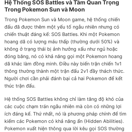
Hệ Thống SOS Battles và Tầm Quan Trọng
Trong Pokemon Sun và Moon
Trong Pokemon Sun và Moon game, hệ thống chiến
đấu đã được thêm một yếu tố ngẫu nhiên nhưng có
chiến thuật đáng kể: SOS Battles. Khi một Pokemon
hoang dã có lượng máu thấp (thường dưới 50%) và
không ở trạng thái bị ảnh hưởng xấu như ngủ hoặc
đóng băng, nó có khả năng gọi một Pokemon hoang
dã khác làm đồng minh. Điều này biến trận chiến 1v1
thông thường thành một trận đấu 2v1 đầy thách thức.
Người chơi cần phải đánh bại cả hai Pokemon để kết
thúc trận đấu.
Hệ thống SOS Battles không chỉ làm tăng độ khó của
các cuộc chạm trán ngẫu nhiên mà còn có những lợi
ích đáng kể. Thứ nhất, nó là phương pháp chính để tìm
kiếm các Pokemon có khả năng ẩn (Hidden Abilities).
Pokemon xuất hiện thông qua lời kêu gọi SOS thường