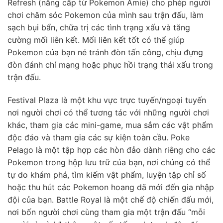
Refresh (nâng cấp từ Pokemon Amie) cho phép người
chơi chăm sóc Pokemon của mình sau trận đấu, làm
sạch bụi bẩn, chữa trị các tình trạng xấu và tăng
cường mối liên kết. Mối liên kết tốt có thể giúp
Pokemon của bạn né tránh đòn tấn công, chịu đựng
đòn đánh chí mạng hoặc phục hồi trạng thái xấu trong
trận đấu.
Festival Plaza là một khu vực trực tuyến/ngoại tuyến
nơi người chơi có thể tương tác với những người chơi
khác, tham gia các mini-game, mua sắm các vật phẩm
độc đáo và tham gia các sự kiện toàn cầu. Poke
Pelago là một tập hợp các hòn đảo dành riêng cho các
Pokemon trong hộp lưu trữ của bạn, nơi chúng có thể
tự do khám phá, tìm kiếm vật phẩm, luyện tập chỉ số
hoặc thu hút các Pokemon hoang dã mới đến gia nhập
đội của bạn. Battle Royal là một chế độ chiến đấu mới,
nơi bốn người chơi cùng tham gia một trận đấu “mỗi