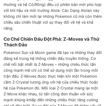
thường và hệ Cỏ/Rồng) đều có phiên bản mới phù hợp
với khí hậu và môi trường Alola. Các Dạng Alolan này
không chỉ làm mới lại những Pokemon cũ mà còn thêm
chiều sâu chiến thuật với sự thay đổi về hệ và khả
năng.
Cơ Chế Chiến Đấu Đột Phá: Z-Moves và Thử
Thách Đảo
Pokemon Sun và Moon game đã tạo ra những thay đổi
đáng kể trong hệ thống chiến đấu truyền thống. Cơ
chế nổi bật nhất là Z-Moves – những chiêu thức tấn
công mạnh mẽ chỉ có thể sử dụng một lần trong mỗi
trận đấu. Z-Moves được thực hiện khi một Pokemon
cầm Z-Crystal tương ứng với hệ của chiêu thức hoặc
hệ của Pokemon đó. Mỗi loại Z-Crystal mang lại một
Z-Move khác nhau, từ tấn công đơn thuần với sức
mạnh khủng khiếp đến những chiêu thức tăng cường
chỉ số đặc biệt. Sự ra đời của Z-Moves đã thêm yếu tố