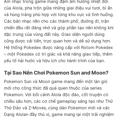
Âm nhạc trong game mang đậm âm hưởng nhiệt đới
của Alola, pha trộn giữa những giai điệu vui tươi, bí ẩn
và hùng tráng phù hợp với từng khu vực và tình huống.
Các bản nhạc nền cho các thành phố, đường đi, trận
chiến đều rất đáng nhớ và góp phần tạo nên không khí
đặc trưng của vùng đất này. Giao diện người dùng
cũng được cải tiến, trực quan hơn và dễ sử dụng hơn.
Hệ thống Pokedex được nâng cấp với Rotom Pokedex
– một Pokedex có tri giác và khả năng giao tiếp, thêm
yếu tố hài hước và hữu ích cho hành trình của bạn.
Tại Sao Nên Chơi Pokemon Sun and Moon?
Pokemon Sun và Moon game mang đến một làn gió
mới cho công thức đã quá quen thuộc của series
Pokemon. Với bối cảnh Alola độc đáo, cốt truyện có
chiều sâu hơn, các cơ chế gameplay sáng tạo như Thử
Thử Đảo và Z-Moves, cùng dàn Pokemon mới và các
Dạng Alolan đầy thú vị, game mang lại một trải nghiệm