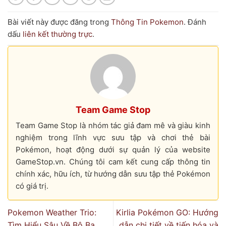
Bài viết này được đăng trong
Thông Tin Pokemon
. Đánh
dấu
liên kết thường trực
.
Team Game Stop
Team Game Stop là nhóm tác giả đam mê và giàu kinh
nghiệm trong lĩnh vực sưu tập và chơi thẻ bài
Pokémon, hoạt động dưới sự quản lý của website
GameStop.vn. Chúng tôi cam kết cung cấp thông tin
chính xác, hữu ích, từ hướng dẫn sưu tập thẻ Pokémon
có giá trị.
Pokemon Weather Trio:
Kirlia Pokémon GO: Hướng
Tìm Hiểu Sâu Về Bộ Ba
dẫn chi tiết về tiến hóa và