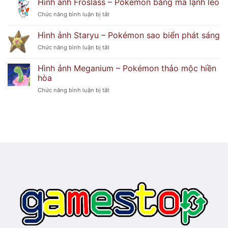
Hình ảnh Froslass – Pokémon băng ma lạnh lẽo
phù
Lilligant
thủy
ở
Chức năng bình luận bị tắt
–
lửa
Hình
Pokémon
huyền
ảnh
hoa
Hình ảnh Staryu – Pokémon sao biển phát sáng
bí
Froslass
duyên
ở
Chức năng bình luận bị tắt
–
dáng
Hình
Pokémon
ảnh
băng
Hình ảnh Meganium – Pokémon thảo mộc hiền
Staryu
ma
hòa
–
lạnh
ở
Chức năng bình luận bị tắt
Pokémon
lẽo
Hình
sao
ảnh
biển
Meganium
phát
–
sáng
Pokémon
thảo
mộc
hiền
hòa