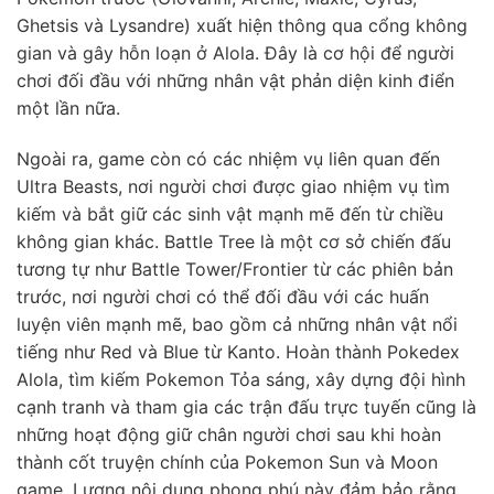
Ghetsis và Lysandre) xuất hiện thông qua cổng không
gian và gây hỗn loạn ở Alola. Đây là cơ hội để người
chơi đối đầu với những nhân vật phản diện kinh điển
một lần nữa.
Ngoài ra, game còn có các nhiệm vụ liên quan đến
Ultra Beasts, nơi người chơi được giao nhiệm vụ tìm
kiếm và bắt giữ các sinh vật mạnh mẽ đến từ chiều
không gian khác. Battle Tree là một cơ sở chiến đấu
tương tự như Battle Tower/Frontier từ các phiên bản
trước, nơi người chơi có thể đối đầu với các huấn
luyện viên mạnh mẽ, bao gồm cả những nhân vật nổi
tiếng như Red và Blue từ Kanto. Hoàn thành Pokedex
Alola, tìm kiếm Pokemon Tỏa sáng, xây dựng đội hình
cạnh tranh và tham gia các trận đấu trực tuyến cũng là
những hoạt động giữ chân người chơi sau khi hoàn
thành cốt truyện chính của Pokemon Sun và Moon
game. Lượng nội dung phong phú này đảm bảo rằng