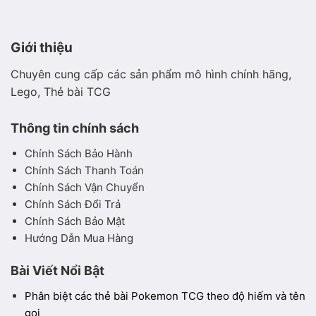
Giới thiệu
Chuyên cung cấp các sản phẩm mô hình chính hãng,
Lego, Thẻ bài TCG
Thông tin chính sách
Chính Sách Bảo Hành
Chính Sách Thanh Toán
Chính Sách Vận Chuyển
Chính Sách Đổi Trả
Chính Sách Bảo Mật
Hướng Dẫn Mua Hàng
Bài Viết Nổi Bật
Phân biệt các thẻ bài Pokemon TCG theo độ hiếm và tên
gọi