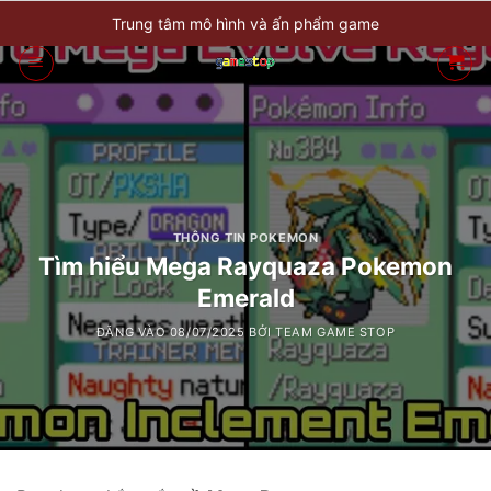
Bỏ
Trung tâm mô hình và ấn phẩm game
qua
nội
dung
THÔNG TIN POKEMON
Tìm hiểu Mega Rayquaza Pokemon
Emerald
ĐĂNG VÀO
08/07/2025
BỞI
TEAM GAME STOP