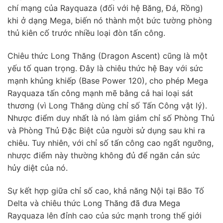
chí mạng của Rayquaza (đối với hệ Băng, Đá, Rồng)
khi ở dạng Mega, biến nó thành một bức tường phòng
thủ kiên cố trước nhiều loại đòn tấn công.
Chiêu thức Long Thăng (Dragon Ascent) cũng là một
yếu tố quan trọng. Đây là chiêu thức hệ Bay với sức
mạnh khủng khiếp (Base Power 120), cho phép Mega
Rayquaza tấn công mạnh mẽ bằng cả hai loại sát
thương (vì Long Thăng dùng chỉ số Tấn Công vật lý).
Nhược điểm duy nhất là nó làm giảm chỉ số Phòng Thủ
và Phòng Thủ Đặc Biệt của người sử dụng sau khi ra
chiêu. Tuy nhiên, với chỉ số tấn công cao ngất ngưỡng,
nhược điểm này thường không đủ để ngăn cản sức
hủy diệt của nó.
Sự kết hợp giữa chỉ số cao, khả năng Nội tại Bão Tố
Delta và chiêu thức Long Thăng đã đưa Mega
Rayquaza lên đỉnh cao của sức mạnh trong thế giới