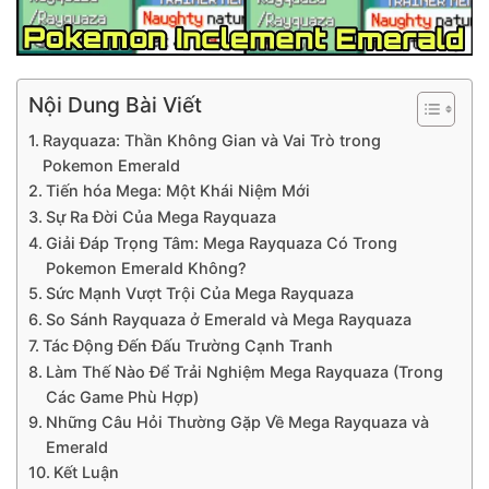
Nội Dung Bài Viết
Rayquaza: Thần Không Gian và Vai Trò trong
Pokemon Emerald
Tiến hóa Mega: Một Khái Niệm Mới
Sự Ra Đời Của Mega Rayquaza
Giải Đáp Trọng Tâm: Mega Rayquaza Có Trong
Pokemon Emerald Không?
Sức Mạnh Vượt Trội Của Mega Rayquaza
So Sánh Rayquaza ở Emerald và Mega Rayquaza
Tác Động Đến Đấu Trường Cạnh Tranh
Làm Thế Nào Để Trải Nghiệm Mega Rayquaza (Trong
Các Game Phù Hợp)
Những Câu Hỏi Thường Gặp Về Mega Rayquaza và
Emerald
Kết Luận