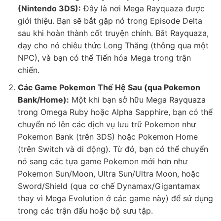
(Nintendo 3DS):
Đây là nơi Mega Rayquaza được
giới thiệu. Bạn sẽ bắt gặp nó trong Episode Delta
sau khi hoàn thành cốt truyện chính. Bắt Rayquaza,
dạy cho nó chiêu thức Long Thăng (thông qua một
NPC), và bạn có thể Tiến hóa Mega trong trận
chiến.
Các Game Pokemon Thế Hệ Sau (qua Pokemon
Bank/Home):
Một khi bạn sở hữu Mega Rayquaza
trong Omega Ruby hoặc Alpha Sapphire, bạn có thể
chuyển nó lên các dịch vụ lưu trữ Pokemon như
Pokemon Bank (trên 3DS) hoặc Pokemon Home
(trên Switch và di động). Từ đó, bạn có thể chuyển
nó sang các tựa game Pokemon mới hơn như
Pokemon Sun/Moon, Ultra Sun/Ultra Moon, hoặc
Sword/Shield (qua cơ chế Dynamax/Gigantamax
thay vì Mega Evolution ở các game này) để sử dụng
trong các trận đấu hoặc bộ sưu tập.