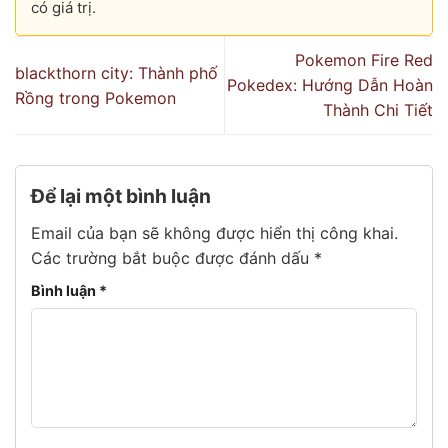
có giá trị.
Pokemon Fire Red
blackthorn city: Thành phố
Pokedex: Hướng Dẫn Hoàn
Rồng trong Pokemon
Thành Chi Tiết
Để lại một bình luận
Email của bạn sẽ không được hiển thị công khai.
Các trường bắt buộc được đánh dấu
*
Bình luận
*