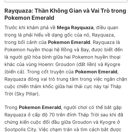
Rayquaza: Thần Không Gian và Vai Trò trong
Pokemon Emerald
Trước khi khám phá về
Mega Rayquaza
, điều quan
trọng là phải hiểu về dạng gốc của nó, Rayquaza,
trong bối cảnh của
Pokemon Emerald
. Rayquaza là
Pokemon huyền thoại hệ Rồng và Bay, được biết đến
là người giữ hòa bình giữa hai Pokemon huyền thoại
khác của vùng Hoenn: Groudon (đất liền) và Kyogre
(biển cả). Trong cốt truyện của
Pokemon Emerald
,
Rayquaza đóng vai trò trung tâm trong việc ngăn chặn
cuộc chiến thảm khốc giữa hai thái cực này tại Tháp
Trời (Sky Pillar).
Trong
Pokemon Emerald
, người chơi có thể bắt gặp
Rayquaza ở cấp độ 70 trên đỉnh Tháp Trời sau khi đã
chứng kiến cuộc đối đầu giữa Groudon và Kyogre ở
Sootpolis City. Việc chạm trán và tìm cách bắt được