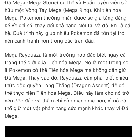
Đá Mega (Mega Stone) cụ thể và Huấn luyện viên sở
hữu một Vòng Tay Mega (Mega Ring). Khi tiến hóa
Mega, Pokemon thường nhận được sự gia tăng đáng
kể về chỉ số, thay đổi khả năng Nội tại và đôi khi là cả
hệ. Quá trình này giúp nhiều Pokemon đã tồn tại trở
nên cạnh tranh hơn trong các trận đấu.
Mega Rayquaza là một trường hợp đặc biệt ngay cả
trong thế giới của Tiến hóa Mega. Nó là một trong số
ít Pokemon có thể Tiến hóa Mega mà không cần giữ
Đá Mega. Thay vào đó, Rayquaza cần phải biết chiêu
thức độc quyền Long Thăng (Dragon Ascent) để có
thể thực hiện Tiến hóa Mega. Điều này làm cho nó trở
nên độc đáo và thậm chí còn mạnh mẽ hơn, vì nó có
thể giữ một vật phẩm tăng sức mạnh khác thay vì Đá
Mega.