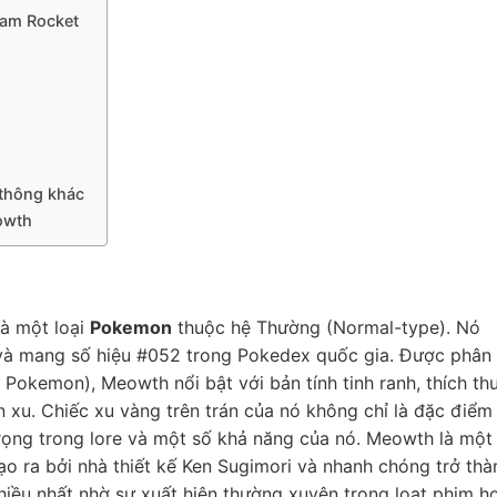
eam Rocket
 thông khác
owth
à một loại
Pokemon
thuộc hệ Thường (Normal-type). Nó
I và mang số hiệu #052 trong Pokedex quốc gia. Được phân
Pokemon), Meowth nổi bật với bản tính tinh ranh, thích th
ền xu. Chiếc xu vàng trên trán của nó không chỉ là đặc điểm
rọng trong lore và một số khả năng của nó. Meowth là một
o ra bởi nhà thiết kế Ken Sugimori và nhanh chóng trở thà
hiều nhất nhờ sự xuất hiện thường xuyên trong loạt phim h