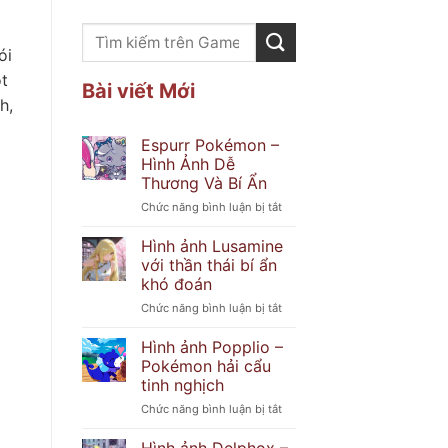
ói
t
Bài viết Mới
h,
Espurr Pokémon –
Hình Ảnh Dễ
Thương Và Bí Ẩn
ở
Chức năng bình luận bị tắt
Espurr
Pokémon
Hình ảnh Lusamine
–
với thần thái bí ẩn
Hình
khó đoán
Ảnh
ở
Chức năng bình luận bị tắt
Dễ
Hình
Thương
ảnh
Và
Hình ảnh Popplio –
Lusamine
Bí
Pokémon hải cẩu
với
Ẩn
tinh nghịch
thần
ở
Chức năng bình luận bị tắt
thái
Hình
bí
ảnh
ẩn