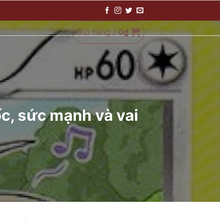
Giỏ hàng /
0
₫
c, sức mạnh và vai