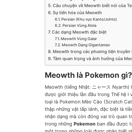
Câu chuyện về Meowth biết nói của T
Sự tiến hóa của Meowth
Persian (Khu vực Kanto/Johto)
Persian Vùng Alola
Các dạng Meowth đặc biệt
Meowth Vùng Galar
Meowth Dạng Gigantamax
Meowth trong các phương tiện truyền
Tầm quan trọng và ảnh hưởng của Me
Meowth là Pokemon gì?
Meowth (tiếng Nhật: ニャース Nyarth) l
được giới thiệu lần đầu trong Thế hệ 
loại là Pokemon Mèo Cào (Scratch Cat 
thập những vật lấp lánh, đặc biệt là ti
nhận dạng mà còn đóng vai trò quan t
trong những
Pokemon
ban đầu được tạ
một trong những loài được nhận biết n