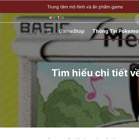
Bỏ
Trung tâm mô hình và ấn phẩm game
qua
T
nội
ki
dung
GameStop
Thông Tin Pokemo
Tìm hiểu chi tiết