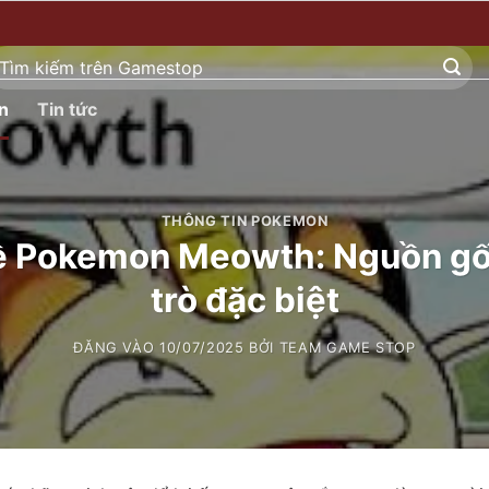
ìm
ếm:
n
Tin tức
THÔNG TIN POKEMON
 về Pokemon Meowth: Nguồn gố
trò đặc biệt
ĐĂNG VÀO
10/07/2025
BỞI
TEAM GAME STOP