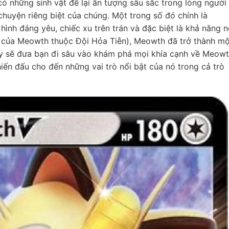
ó những sinh vật để lại ấn tượng sâu sắc trong lòng người
huyện riêng biệt của chúng. Một trong số đó chính là
hình đáng yêu, chiếc xu trên trán và đặc biệt là khả năng n
p của Meowth thuộc Đội Hỏa Tiễn), Meowth đã trở thành mộ
ày sẽ đưa bạn đi sâu vào khám phá mọi khía cạnh về Meowt
hiến đấu cho đến những vai trò nổi bật của nó trong cả trò