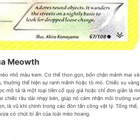
của Meowth
mèo nhỏ màu kem. Cơ thể thon gọn, bốn chân mảnh mai và
òn, thường thể hiện sự ranh mãnh hoặc tò mò. Chiếc xu vàng
ợc mô tả là một loại tiền cổ quý giá hoặc chỉ đơn giản là m
hai chiếc râu dài nhạy bén, giúp nó cảm nhận môi trường xu
 là vũ khí chính trong các đòn tấn công vật lý. Tổng thể,
ừa có chút bí ẩn của loài mèo hoang.