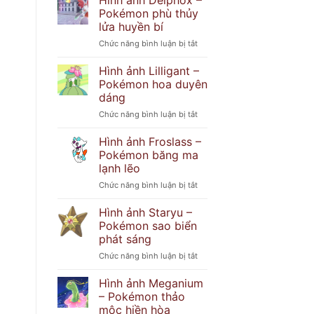
Hình ảnh Delphox –
Popplio
khó
Pokémon phù thủy
–
đoán
lửa huyền bí
Pokémon
ở
Chức năng bình luận bị tắt
hải
Hình
cẩu
ảnh
tinh
Hình ảnh Lilligant –
Delphox
nghịch
Pokémon hoa duyên
–
dáng
Pokémon
ở
Chức năng bình luận bị tắt
phù
Hình
thủy
ảnh
lửa
Hình ảnh Froslass –
Lilligant
huyền
Pokémon băng ma
–
bí
lạnh lẽo
Pokémon
ở
Chức năng bình luận bị tắt
hoa
Hình
duyên
ảnh
dáng
Hình ảnh Staryu –
Froslass
Pokémon sao biển
–
phát sáng
Pokémon
ở
Chức năng bình luận bị tắt
băng
Hình
ma
ảnh
lạnh
Hình ảnh Meganium
Staryu
lẽo
– Pokémon thảo
–
mộc hiền hòa