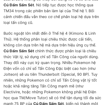
Cú Đấm Sấm Sét
. Nó tiếp tục được học thông qua
TM34 trong các phiên bản làm lại của Thế hệ 1. Bối
cảnh chiến đấu vẫn theo cơ chế phân loại hệ dựa trên
loại tấn công cũ.
Bước ngoặt lớn nhất đến ở Thế hệ 4 (Kimono & Linh
Thú). Hệ thống phân loại chiêu thức được cải tiến,
không còn dựa trên hệ mà dựa trên hiệu ứng cụ thể.
Cú Đấm Sấm Sét
chính thức được phân loại là chiêu
thức Vật lý, sử dụng chỉ số Tấn Công của người dùng.
Thay đổi này cực kỳ quan trọng. Nhiều Pokemon hệ
Điện vốn có chỉ số Tấn Công Đặc biệt cao hơn (như
Jolteon) sẽ ưu tiên Thunderbolt (Special, 90 BP). Tuy
nhiên, những Pokemon có chỉ số Tấn Công vật lý tốt
hoặc khả năng tăng Tấn Công mạnh mẽ (như
Electivire, hoặc những Pokemon không phải hệ Điện
học qua TM/Move Tutor) sẽ có thể tận dụng tối đa sức
mạnh 75 BP của
Cú Đấm Sấm Sét
, biến nó thành một