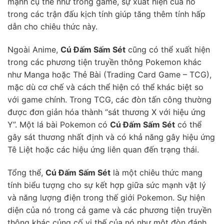
mạnh cụ thể như trong game, sự xuất hiện của nó
trong các trận đấu kịch tính giúp tăng thêm tính hấp
dẫn cho chiêu thức này.
Ngoài Anime,
Cú Đấm Sấm Sét
cũng có thể xuất hiện
trong các phương tiện truyền thông Pokemon khác
như Manga hoặc Thẻ Bài (Trading Card Game – TCG),
mặc dù cơ chế và cách thể hiện có thể khác biệt so
với game chính. Trong TCG, các đòn tấn công thường
được đơn giản hóa thành “sát thương X với hiệu ứng
Y”. Một lá bài Pokemon có
Cú Đấm Sấm Sét
có thể
gây sát thương nhất định và có khả năng gây hiệu ứng
Tê Liệt hoặc các hiệu ứng liên quan đến trạng thái.
Tổng thể,
Cú Đấm Sấm Sét
là một chiêu thức mang
tính biểu tượng cho sự kết hợp giữa sức mạnh vật lý
và năng lượng điện trong thế giới Pokemon. Sự hiện
diện của nó trong cả game và các phương tiện truyền
thông khác củng cố vị thế của nó như một đòn đánh