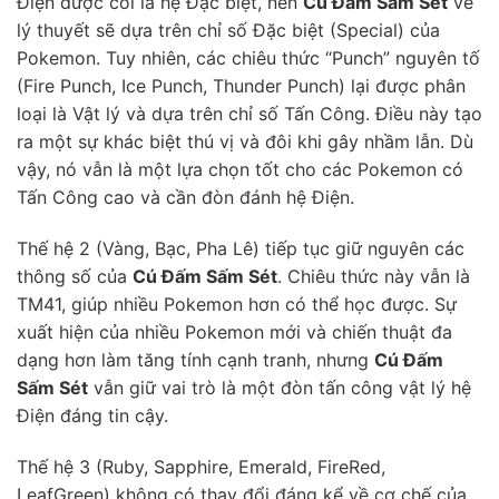
Điện được coi là hệ Đặc biệt, nên
Cú Đấm Sấm Sét
về
lý thuyết sẽ dựa trên chỉ số Đặc biệt (Special) của
Pokemon. Tuy nhiên, các chiêu thức “Punch” nguyên tố
(Fire Punch, Ice Punch, Thunder Punch) lại được phân
loại là Vật lý và dựa trên chỉ số Tấn Công. Điều này tạo
ra một sự khác biệt thú vị và đôi khi gây nhầm lẫn. Dù
vậy, nó vẫn là một lựa chọn tốt cho các Pokemon có
Tấn Công cao và cần đòn đánh hệ Điện.
Thế hệ 2 (Vàng, Bạc, Pha Lê) tiếp tục giữ nguyên các
thông số của
Cú Đấm Sấm Sét
. Chiêu thức này vẫn là
TM41, giúp nhiều Pokemon hơn có thể học được. Sự
xuất hiện của nhiều Pokemon mới và chiến thuật đa
dạng hơn làm tăng tính cạnh tranh, nhưng
Cú Đấm
Sấm Sét
vẫn giữ vai trò là một đòn tấn công vật lý hệ
Điện đáng tin cậy.
Thế hệ 3 (Ruby, Sapphire, Emerald, FireRed,
LeafGreen) không có thay đổi đáng kể về cơ chế của