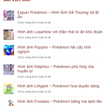
Espurr Pokémon – Hình Ảnh Dễ Thương Và Bí
Ẩn
ở
Chức năng bình luận bị tắt
Espurr
Pokémon
Hình ảnh Lusamine với thần thái bí ẩn khó đoán
–
ở
Chức năng bình luận bị tắt
Hình
Hình
Ảnh
ảnh
Hình ảnh Popplio – Pokémon hải cẩu tinh
Dễ
Lusamine
Thương
nghịch
với
Và
ở
Chức năng bình luận bị tắt
thần
Bí
Hình
thái
Ẩn
ảnh
bí
Hình ảnh Delphox – Pokémon phù thủy lửa
Popplio
ẩn
huyền bí
–
khó
ở
Chức năng bình luận bị tắt
Pokémon
đoán
Hình
hải
ảnh
Hình ảnh Lilligant – Pokémon hoa duyên dáng
cẩu
Delphox
tinh
ở
Chức năng bình luận bị tắt
–
nghịch
Hình
Pokémon
ảnh
Hình ảnh Froslass – Pokémon băng ma lạnh lẽo
phù
Lilligant
thủy