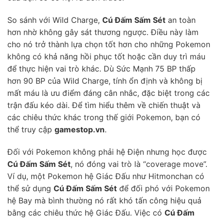
So sánh với Wild Charge,
Cú Đấm Sấm Sét
an toàn
hơn nhờ không gây sát thương ngược. Điều này làm
cho nó trở thành lựa chọn tốt hơn cho những Pokemon
không có khả năng hồi phục tốt hoặc cần duy trì máu
để thực hiện vai trò khác. Dù Sức Mạnh 75 BP thấp
hơn 90 BP của Wild Charge, tính ổn định và không bị
mất máu là ưu điểm đáng cân nhắc, đặc biệt trong các
trận đấu kéo dài. Để tìm hiểu thêm về chiến thuật và
các chiêu thức khác trong thế giới Pokemon, bạn có
thể truy cập
gamestop.vn
.
Đối với Pokemon không phải hệ Điện nhưng học được
Cú Đấm Sấm Sét
, nó đóng vai trò là “coverage move”.
Ví dụ, một Pokemon hệ Giác Đấu như Hitmonchan có
thể sử dụng
Cú Đấm Sấm Sét
để đối phó với Pokemon
hệ Bay mà bình thường nó rất khó tấn công hiệu quả
bằng các chiêu thức hệ Giác Đấu. Việc có
Cú Đấm