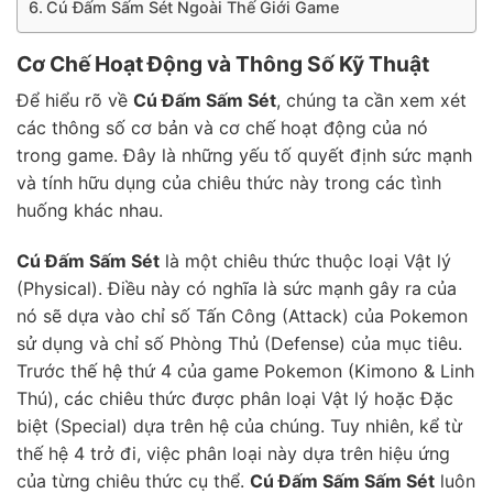
Cú Đấm Sấm Sét Ngoài Thế Giới Game
Cơ Chế Hoạt Động và Thông Số Kỹ Thuật
Để hiểu rõ về
Cú Đấm Sấm Sét
, chúng ta cần xem xét
các thông số cơ bản và cơ chế hoạt động của nó
trong game. Đây là những yếu tố quyết định sức mạnh
và tính hữu dụng của chiêu thức này trong các tình
huống khác nhau.
Cú Đấm Sấm Sét
là một chiêu thức thuộc loại Vật lý
(Physical). Điều này có nghĩa là sức mạnh gây ra của
nó sẽ dựa vào chỉ số Tấn Công (Attack) của Pokemon
sử dụng và chỉ số Phòng Thủ (Defense) của mục tiêu.
Trước thế hệ thứ 4 của game Pokemon (Kimono & Linh
Thú), các chiêu thức được phân loại Vật lý hoặc Đặc
biệt (Special) dựa trên hệ của chúng. Tuy nhiên, kể từ
thế hệ 4 trở đi, việc phân loại này dựa trên hiệu ứng
của từng chiêu thức cụ thể.
Cú Đấm Sấm Sấm Sét
luôn