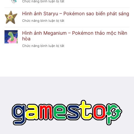
ở
Chức năng bình luận bị tắt
–
lửa
Hình
Pokémon
huyền
ảnh
hoa
Hình ảnh Staryu – Pokémon sao biển phát sáng
bí
Froslass
duyên
ở
Chức năng bình luận bị tắt
–
dáng
Hình
Pokémon
ảnh
băng
Hình ảnh Meganium – Pokémon thảo mộc hiền
Staryu
ma
hòa
–
lạnh
ở
Chức năng bình luận bị tắt
Pokémon
lẽo
Hình
sao
ảnh
biển
Meganium
phát
–
sáng
Pokémon
thảo
mộc
hiền
hòa