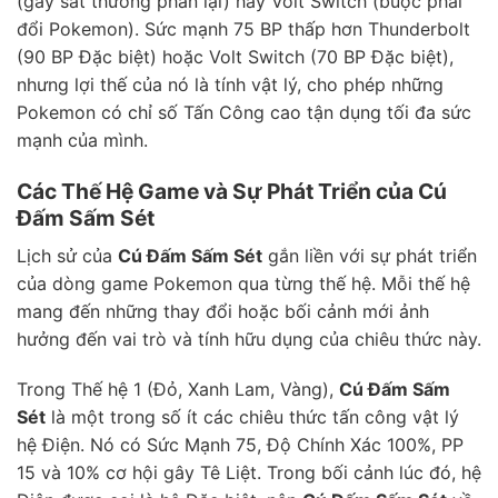
(gây sát thương phản lại) hay Volt Switch (buộc phải
đổi Pokemon). Sức mạnh 75 BP thấp hơn Thunderbolt
(90 BP Đặc biệt) hoặc Volt Switch (70 BP Đặc biệt),
nhưng lợi thế của nó là tính vật lý, cho phép những
Pokemon có chỉ số Tấn Công cao tận dụng tối đa sức
mạnh của mình.
Các Thế Hệ Game và Sự Phát Triển của Cú
Đấm Sấm Sét
Lịch sử của
Cú Đấm Sấm Sét
gắn liền với sự phát triển
của dòng game Pokemon qua từng thế hệ. Mỗi thế hệ
mang đến những thay đổi hoặc bối cảnh mới ảnh
hưởng đến vai trò và tính hữu dụng của chiêu thức này.
Trong Thế hệ 1 (Đỏ, Xanh Lam, Vàng),
Cú Đấm Sấm
Sét
là một trong số ít các chiêu thức tấn công vật lý
hệ Điện. Nó có Sức Mạnh 75, Độ Chính Xác 100%, PP
15 và 10% cơ hội gây Tê Liệt. Trong bối cảnh lúc đó, hệ