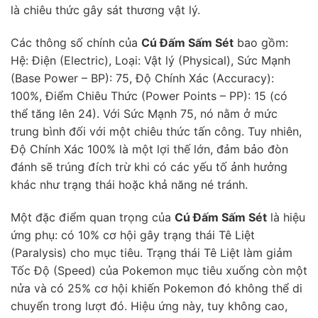
là chiêu thức gây sát thương vật lý.
Các thông số chính của
Cú Đấm Sấm Sét
bao gồm:
Hệ: Điện (Electric), Loại: Vật lý (Physical), Sức Mạnh
(Base Power – BP): 75, Độ Chính Xác (Accuracy):
100%, Điểm Chiêu Thức (Power Points – PP): 15 (có
thể tăng lên 24). Với Sức Mạnh 75, nó nằm ở mức
trung bình đối với một chiêu thức tấn công. Tuy nhiên,
Độ Chính Xác 100% là một lợi thế lớn, đảm bảo đòn
đánh sẽ trúng đích trừ khi có các yếu tố ảnh hưởng
khác như trạng thái hoặc khả năng né tránh.
Một đặc điểm quan trọng của
Cú Đấm Sấm Sét
là hiệu
ứng phụ: có 10% cơ hội gây trạng thái Tê Liệt
(Paralysis) cho mục tiêu. Trạng thái Tê Liệt làm giảm
Tốc Độ (Speed) của Pokemon mục tiêu xuống còn một
nửa và có 25% cơ hội khiến Pokemon đó không thể di
chuyển trong lượt đó. Hiệu ứng này, tuy không cao,