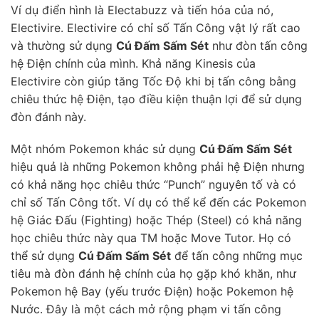
Ví dụ điển hình là Electabuzz và tiến hóa của nó,
Electivire. Electivire có chỉ số Tấn Công vật lý rất cao
và thường sử dụng
Cú Đấm Sấm Sét
như đòn tấn công
hệ Điện chính của mình. Khả năng Kinesis của
Electivire còn giúp tăng Tốc Độ khi bị tấn công bằng
chiêu thức hệ Điện, tạo điều kiện thuận lợi để sử dụng
đòn đánh này.
Một nhóm Pokemon khác sử dụng
Cú Đấm Sấm Sét
hiệu quả là những Pokemon không phải hệ Điện nhưng
có khả năng học chiêu thức “Punch” nguyên tố và có
chỉ số Tấn Công tốt. Ví dụ có thể kể đến các Pokemon
hệ Giác Đấu (Fighting) hoặc Thép (Steel) có khả năng
học chiêu thức này qua TM hoặc Move Tutor. Họ có
thể sử dụng
Cú Đấm Sấm Sét
để tấn công những mục
tiêu mà đòn đánh hệ chính của họ gặp khó khăn, như
Pokemon hệ Bay (yếu trước Điện) hoặc Pokemon hệ
Nước. Đây là một cách mở rộng phạm vi tấn công