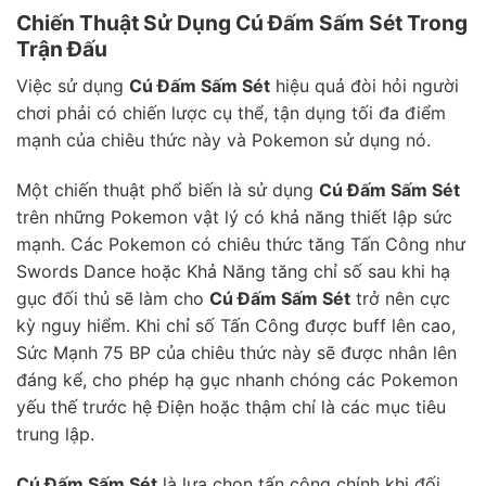
Chiến Thuật Sử Dụng Cú Đấm Sấm Sét Trong
Trận Đấu
Việc sử dụng
Cú Đấm Sấm Sét
hiệu quả đòi hỏi người
chơi phải có chiến lược cụ thể, tận dụng tối đa điểm
mạnh của chiêu thức này và Pokemon sử dụng nó.
Một chiến thuật phổ biến là sử dụng
Cú Đấm Sấm Sét
trên những Pokemon vật lý có khả năng thiết lập sức
mạnh. Các Pokemon có chiêu thức tăng Tấn Công như
Swords Dance hoặc Khả Năng tăng chỉ số sau khi hạ
gục đối thủ sẽ làm cho
Cú Đấm Sấm Sét
trở nên cực
kỳ nguy hiểm. Khi chỉ số Tấn Công được buff lên cao,
Sức Mạnh 75 BP của chiêu thức này sẽ được nhân lên
đáng kể, cho phép hạ gục nhanh chóng các Pokemon
yếu thế trước hệ Điện hoặc thậm chí là các mục tiêu
trung lập.
Cú Đấm Sấm Sét
là lựa chọn tấn công chính khi đối