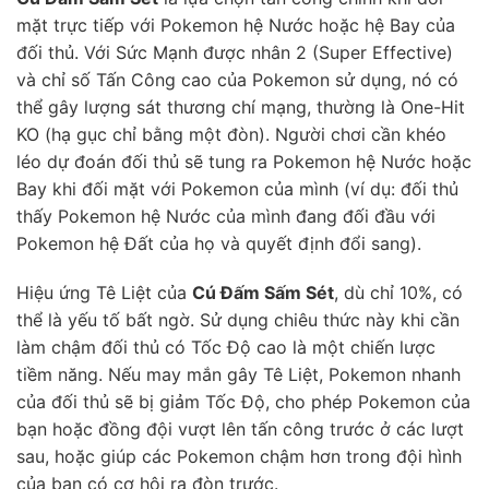
mặt trực tiếp với Pokemon hệ Nước hoặc hệ Bay của
đối thủ. Với Sức Mạnh được nhân 2 (Super Effective)
và chỉ số Tấn Công cao của Pokemon sử dụng, nó có
thể gây lượng sát thương chí mạng, thường là One-Hit
KO (hạ gục chỉ bằng một đòn). Người chơi cần khéo
léo dự đoán đối thủ sẽ tung ra Pokemon hệ Nước hoặc
Bay khi đối mặt với Pokemon của mình (ví dụ: đối thủ
thấy Pokemon hệ Nước của mình đang đối đầu với
Pokemon hệ Đất của họ và quyết định đổi sang).
Hiệu ứng Tê Liệt của
Cú Đấm Sấm Sét
, dù chỉ 10%, có
thể là yếu tố bất ngờ. Sử dụng chiêu thức này khi cần
làm chậm đối thủ có Tốc Độ cao là một chiến lược
tiềm năng. Nếu may mắn gây Tê Liệt, Pokemon nhanh
của đối thủ sẽ bị giảm Tốc Độ, cho phép Pokemon của
bạn hoặc đồng đội vượt lên tấn công trước ở các lượt
sau, hoặc giúp các Pokemon chậm hơn trong đội hình
của bạn có cơ hội ra đòn trước.