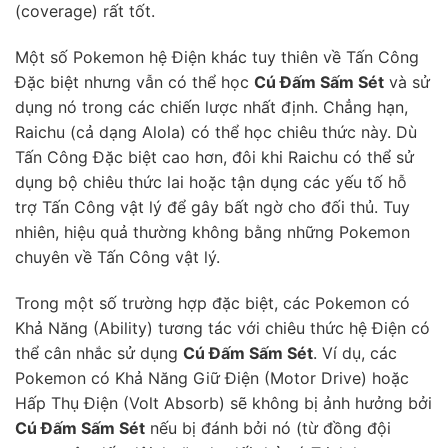
(coverage) rất tốt.
Một số Pokemon hệ Điện khác tuy thiên về Tấn Công
Đặc biệt nhưng vẫn có thể học
Cú Đấm Sấm Sét
và sử
dụng nó trong các chiến lược nhất định. Chẳng hạn,
Raichu (cả dạng Alola) có thể học chiêu thức này. Dù
Tấn Công Đặc biệt cao hơn, đôi khi Raichu có thể sử
dụng bộ chiêu thức lai hoặc tận dụng các yếu tố hỗ
trợ Tấn Công vật lý để gây bất ngờ cho đối thủ. Tuy
nhiên, hiệu quả thường không bằng những Pokemon
chuyên về Tấn Công vật lý.
Trong một số trường hợp đặc biệt, các Pokemon có
Khả Năng (Ability) tương tác với chiêu thức hệ Điện có
thể cân nhắc sử dụng
Cú Đấm Sấm Sét
. Ví dụ, các
Pokemon có Khả Năng Giữ Điện (Motor Drive) hoặc
Hấp Thụ Điện (Volt Absorb) sẽ không bị ảnh hưởng bởi
Cú Đấm Sấm Sét
nếu bị đánh bởi nó (từ đồng đội