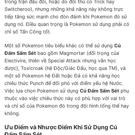
trong trận đấu đôi, hoặc do đối thủ có Trick hay
Switcheroo), nhưng những khả năng này không trực
tiếp tăng sức mạnh cho đòn đánh khi Pokemon đó sử
dụng nó. Điều quan trọng là Pokemon sử dụng phải có
chỉ số Tấn Công tốt.
Một số Pokemon tiêu biểu khác có thể sử dụng
Cú
Đấm Sấm Sét
bao gồm Magmortar (đối trọng của
Electivire, thiên về Special Attack nhưng vẫn học
được), Toxicroak (hệ Độc/Giác Đấu, học qua TM), và
một số Pokemon hệ Đất hoặc Đá có khả năng học
chiêu thức Punch để đối phó với điểm yếu hệ Nước.
Việc lựa chọn Pokemon sử dụng
Cú Đấm Sấm Sét
phụ
thuộc vào việc chiêu thức này có phù hợp với vai trò
và chỉ số của Pokemon đó trong đội hình tổng thể hay
không.
Ưu Điểm và Nhược Điểm Khi Sử Dụng Cú
Đấm Sấm Sét