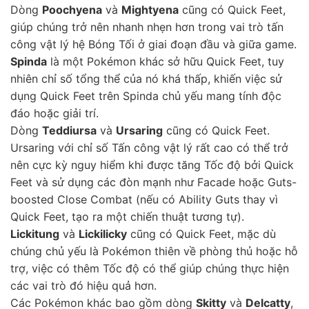
Dòng
Poochyena
và
Mightyena
cũng có Quick Feet,
giúp chúng trở nên nhanh nhẹn hơn trong vai trò tấn
công vật lý hệ Bóng Tối ở giai đoạn đầu và giữa game.
Spinda
là một Pokémon khác sở hữu Quick Feet, tuy
nhiên chỉ số tổng thể của nó khá thấp, khiến việc sử
dụng Quick Feet trên Spinda chủ yếu mang tính độc
đáo hoặc giải trí.
Dòng
Teddiursa
và
Ursaring
cũng có Quick Feet.
Ursaring với chỉ số Tấn công vật lý rất cao có thể trở
nên cực kỳ nguy hiểm khi được tăng Tốc độ bởi Quick
Feet và sử dụng các đòn mạnh như Facade hoặc Guts-
boosted Close Combat (nếu có Ability Guts thay vì
Quick Feet, tạo ra một chiến thuật tương tự).
Lickitung
và
Lickilicky
cũng có Quick Feet, mặc dù
chúng chủ yếu là Pokémon thiên về phòng thủ hoặc hỗ
trợ, việc có thêm Tốc độ có thể giúp chúng thực hiện
các vai trò đó hiệu quả hơn.
Các Pokémon khác bao gồm dòng
Skitty
và
Delcatty
,