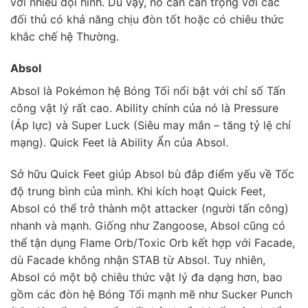
với nhiều đội hình. Dù vậy, nó cần cẩn trọng với các
đối thủ có khả năng chịu đòn tốt hoặc có chiêu thức
khắc chế hệ Thường.
Absol
Absol là Pokémon hệ Bóng Tối nổi bật với chỉ số Tấn
công vật lý rất cao. Ability chính của nó là Pressure
(Áp lực) và Super Luck (Siêu may mắn – tăng tỷ lệ chí
mạng). Quick Feet là Ability Ẩn của Absol.
Sở hữu Quick Feet giúp Absol bù đắp điểm yếu về Tốc
độ trung bình của mình. Khi kích hoạt Quick Feet,
Absol có thể trở thành một attacker (người tấn công)
nhanh và mạnh. Giống như Zangoose, Absol cũng có
thể tận dụng Flame Orb/Toxic Orb kết hợp với Facade,
dù Facade không nhận STAB từ Absol. Tuy nhiên,
Absol có một bộ chiêu thức vật lý đa dạng hơn, bao
gồm các đòn hệ Bóng Tối mạnh mẽ như Sucker Punch