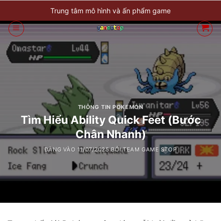
Bỏ
Trung tâm mô hình và ấn phẩm game
qua
nội
dung
THÔNG TIN POKEMON
Tìm Hiểu Ability Quick Feet (Bước
Chân Nhanh)
ĐĂNG VÀO
11/07/2025
BỞI
TEAM GAME STOP