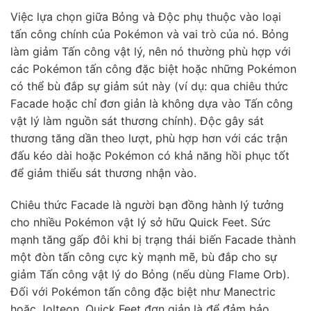
Việc lựa chọn giữa Bỏng và Độc phụ thuộc vào loại
tấn công chính của Pokémon và vai trò của nó. Bỏng
làm giảm Tấn công vật lý, nên nó thường phù hợp với
các Pokémon tấn công đặc biệt hoặc những Pokémon
có thể bù đắp sự giảm sút này (ví dụ: qua chiêu thức
Facade hoặc chỉ đơn giản là không dựa vào Tấn công
vật lý làm nguồn sát thương chính). Độc gây sát
thương tăng dần theo lượt, phù hợp hơn với các trận
đấu kéo dài hoặc Pokémon có khả năng hồi phục tốt
để giảm thiểu sát thương nhận vào.
Chiêu thức Facade là người bạn đồng hành lý tưởng
cho nhiều Pokémon vật lý sở hữu Quick Feet. Sức
mạnh tăng gấp đôi khi bị trạng thái biến Facade thành
một đòn tấn công cực kỳ mạnh mẽ, bù đắp cho sự
giảm Tấn công vật lý do Bỏng (nếu dùng Flame Orb).
Đối với Pokémon tấn công đặc biệt như Manectric
hoặc Jolteon, Quick Feet đơn giản là để đảm bảo