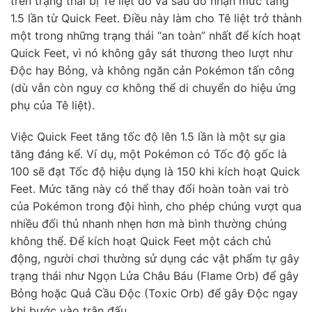
trên trạng thái bị Tê liệt đó và sau đó nhận mức tăng
1.5 lần từ Quick Feet. Điều này làm cho Tê liệt trở thành
một trong những trạng thái “an toàn” nhất để kích hoạt
Quick Feet, vì nó không gây sát thương theo lượt như
Độc hay Bỏng, và không ngăn cản Pokémon tấn công
(dù vẫn còn nguy cơ không thể di chuyển do hiệu ứng
phụ của Tê liệt).
Việc Quick Feet tăng tốc độ lên 1.5 lần là một sự gia
tăng đáng kể. Ví dụ, một Pokémon có Tốc độ gốc là
100 sẽ đạt Tốc độ hiệu dụng là 150 khi kích hoạt Quick
Feet. Mức tăng này có thể thay đổi hoàn toàn vai trò
của Pokémon trong đội hình, cho phép chúng vượt qua
nhiều đối thủ nhanh nhẹn hơn mà bình thường chúng
không thể. Để kích hoạt Quick Feet một cách chủ
động, người chơi thường sử dụng các vật phẩm tự gây
trạng thái như Ngọn Lửa Châu Báu (Flame Orb) để gây
Bỏng hoặc Quả Cầu Độc (Toxic Orb) để gây Độc ngay
khi bước vào trận đấu.