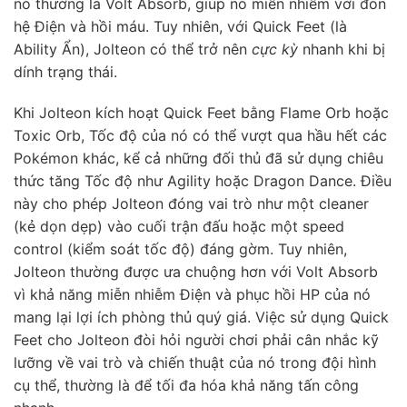
nó thường là Volt Absorb, giúp nó miễn nhiễm với đòn
hệ Điện và hồi máu. Tuy nhiên, với Quick Feet (là
Ability Ẩn), Jolteon có thể trở nên
cực kỳ
nhanh khi bị
dính trạng thái.
Khi Jolteon kích hoạt Quick Feet bằng Flame Orb hoặc
Toxic Orb, Tốc độ của nó có thể vượt qua hầu hết các
Pokémon khác, kể cả những đối thủ đã sử dụng chiêu
thức tăng Tốc độ như Agility hoặc Dragon Dance. Điều
này cho phép Jolteon đóng vai trò như một cleaner
(kẻ dọn dẹp) vào cuối trận đấu hoặc một speed
control (kiểm soát tốc độ) đáng gờm. Tuy nhiên,
Jolteon thường được ưa chuộng hơn với Volt Absorb
vì khả năng miễn nhiễm Điện và phục hồi HP của nó
mang lại lợi ích phòng thủ quý giá. Việc sử dụng Quick
Feet cho Jolteon đòi hỏi người chơi phải cân nhắc kỹ
lưỡng về vai trò và chiến thuật của nó trong đội hình
cụ thể, thường là để tối đa hóa khả năng tấn công