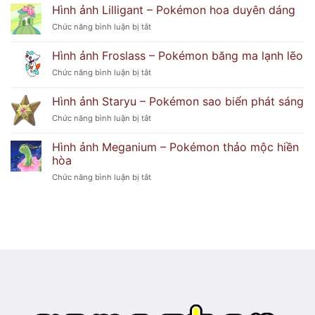
ảnh
Hình ảnh Lilligant – Pokémon hoa duyên dáng
cẩu
Delphox
tinh
ở
Chức năng bình luận bị tắt
–
nghịch
Hình
Pokémon
ảnh
Hình ảnh Froslass – Pokémon băng ma lạnh lẽo
phù
Lilligant
thủy
ở
Chức năng bình luận bị tắt
–
lửa
Hình
Pokémon
huyền
ảnh
hoa
Hình ảnh Staryu – Pokémon sao biển phát sáng
bí
Froslass
duyên
ở
Chức năng bình luận bị tắt
–
dáng
Hình
Pokémon
ảnh
băng
Hình ảnh Meganium – Pokémon thảo mộc hiền
Staryu
ma
hòa
–
lạnh
ở
Chức năng bình luận bị tắt
Pokémon
lẽo
Hình
sao
ảnh
biển
Meganium
phát
–
sáng
Pokémon
thảo
mộc
hiền
hòa