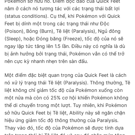
Pokémon sở hữu nó. Điểm độc đáo của Quick Feet
nằm ở cách nó tương tác với các trạng thái bất lợi
(status conditions). Cụ thể, khi Pokémon với Quick
Feet bị dính một trong các trạng thái như Độc
(Poison), Bỏng (Burn), Tê liệt (Paralysis), Ngủ đông
(Sleep), hoặc Đóng băng (Freeze), tốc độ của nó sẽ
ngay lập tức tăng lên 1.5 lần. Điều này có nghĩa là dù
bị ảnh hưởng bởi trạng thái, Pokémon vẫn có thể trở
nên cực kỳ nhanh nhẹn trên sàn đấu.
Một điểm đặc biệt quan trọng của Quick Feet là cách
nó xử lý trạng thái Tê liệt (Paralysis). Thông thường, Tê
liệt không chỉ giảm tốc độ của Pokémon xuống còn
một nửa mà còn có 25% cơ hội khiến Pokémon không
thể di chuyển trong một lượt. Tuy nhiên, khi Pokémon
sở hữu Quick Feet bị Tê liệt, Ability này sẽ ngăn chặn
hiệu ứng giảm tốc độ thông thường của Paralysis.
Thay vào đó, tốc độ của Pokémon sẽ được tính dựa