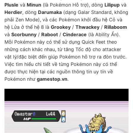
Plusle
và
Minun
(là Pokémon Hỗ trợ), dòng
Lilipup
và
Herdier
, dòng
Darumaka
(dạng Galar Standard, không
phải Zen Mode), và các Pokémon khởi đầu hệ Cỏ và
hệ Lửa ở thế hệ 8 là
Grookey
/
Thwackey
/
Rillaboom
và
Scorbunny
/
Raboot
/
Cinderace
(là Ability Ẩn).
Mỗi Pokémon này có thể sử dụng Quick Feet theo
những cách khác nhau, từ tăng Tốc độ cho attacker
vật lý/đặc biệt đến giúp Pokémon hỗ trợ ra đòn trước.
Việc tìm hiểu chi tiết về từng Pokémon này có thể
được thực hiện tại các nguồn thông tin uy tín về
Pokémon như
gamestop.vn
.