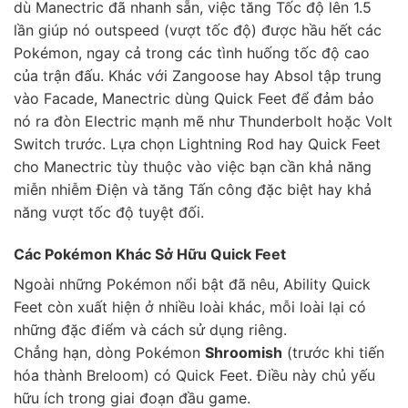
dù Manectric đã nhanh sẵn, việc tăng Tốc độ lên 1.5
lần giúp nó outspeed (vượt tốc độ) được hầu hết các
Pokémon, ngay cả trong các tình huống tốc độ cao
của trận đấu. Khác với Zangoose hay Absol tập trung
vào Facade, Manectric dùng Quick Feet để đảm bảo
nó ra đòn Electric mạnh mẽ như Thunderbolt hoặc Volt
Switch trước. Lựa chọn Lightning Rod hay Quick Feet
cho Manectric tùy thuộc vào việc bạn cần khả năng
miễn nhiễm Điện và tăng Tấn công đặc biệt hay khả
năng vượt tốc độ tuyệt đối.
Các Pokémon Khác Sở Hữu Quick Feet
Ngoài những Pokémon nổi bật đã nêu, Ability Quick
Feet còn xuất hiện ở nhiều loài khác, mỗi loài lại có
những đặc điểm và cách sử dụng riêng.
Chẳng hạn, dòng Pokémon
Shroomish
(trước khi tiến
hóa thành Breloom) có Quick Feet. Điều này chủ yếu
hữu ích trong giai đoạn đầu game.