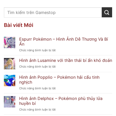
Bài viết Mới
Espurr Pokémon – Hình Ảnh Dễ Thương Và Bí
Ẩn
ở
Chức năng bình luận bị tắt
Espurr
Pokémon
Hình ảnh Lusamine với thần thái bí ẩn khó đoán
–
ở
Chức năng bình luận bị tắt
Hình
Hình
Ảnh
ảnh
Hình ảnh Popplio – Pokémon hải cẩu tinh
Dễ
Lusamine
Thương
nghịch
với
Và
ở
Chức năng bình luận bị tắt
thần
Bí
Hình
thái
Ẩn
ảnh
bí
Hình ảnh Delphox – Pokémon phù thủy lửa
Popplio
ẩn
huyền bí
–
khó
ở
Chức năng bình luận bị tắt
Pokémon
đoán
Hình
hải