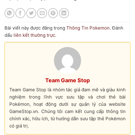
Bài viết này được đăng trong
Thông Tin Pokemon
. Đánh
dấu
liên kết thường trực
.
Team Game Stop
Team Game Stop là nhóm tác giả đam mê và giàu kinh
nghiệm trong lĩnh vực sưu tập và chơi thẻ bài
Pokémon, hoạt động dưới sự quản lý của website
GameStop.vn. Chúng tôi cam kết cung cấp thông tin
chính xác, hữu ích, từ hướng dẫn sưu tập thẻ Pokémon
có giá trị.