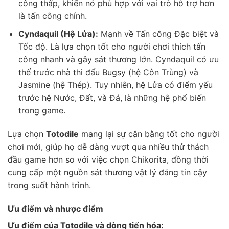
công thấp, khiến nó phù hợp với vai trò hỗ trợ hơn
là tấn công chính.
Cyndaquil (Hệ Lửa):
Mạnh về Tấn công Đặc biệt và
Tốc độ. Là lựa chọn tốt cho người chơi thích tấn
công nhanh và gây sát thương lớn. Cyndaquil có ưu
thế trước nhà thi đấu Bugsy (hệ Côn Trùng) và
Jasmine (hệ Thép). Tuy nhiên, hệ Lửa có điểm yếu
trước hệ Nước, Đất, và Đá, là những hệ phổ biến
trong game.
Lựa chọn
Totodile
mang lại sự cân bằng tốt cho người
chơi mới, giúp họ dễ dàng vượt qua nhiều thử thách
đầu game hơn so với việc chọn Chikorita, đồng thời
cung cấp một nguồn sát thương vật lý đáng tin cậy
trong suốt hành trình.
Ưu điểm và nhược điểm
Ưu điểm của Totodile và dòng tiến hóa: