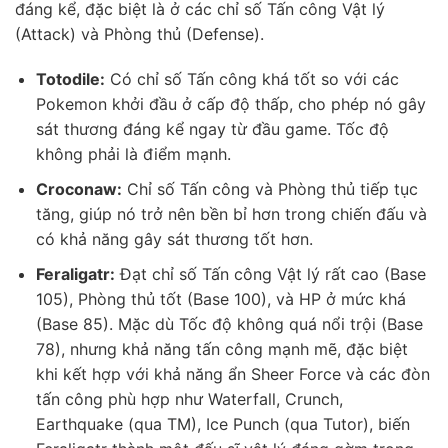
đáng kể, đặc biệt là ở các chỉ số Tấn công Vật lý
(Attack) và Phòng thủ (Defense).
Totodile:
Có chỉ số Tấn công khá tốt so với các
Pokemon khởi đầu ở cấp độ thấp, cho phép nó gây
sát thương đáng kể ngay từ đầu game. Tốc độ
không phải là điểm mạnh.
Croconaw:
Chỉ số Tấn công và Phòng thủ tiếp tục
tăng, giúp nó trở nên bền bỉ hơn trong chiến đấu và
có khả năng gây sát thương tốt hơn.
Feraligatr:
Đạt chỉ số Tấn công Vật lý rất cao (Base
105), Phòng thủ tốt (Base 100), và HP ở mức khá
(Base 85). Mặc dù Tốc độ không quá nổi trội (Base
78), nhưng khả năng tấn công mạnh mẽ, đặc biệt
khi kết hợp với khả năng ẩn Sheer Force và các đòn
tấn công phù hợp như Waterfall, Crunch,
Earthquake (qua TM), Ice Punch (qua Tutor), biến