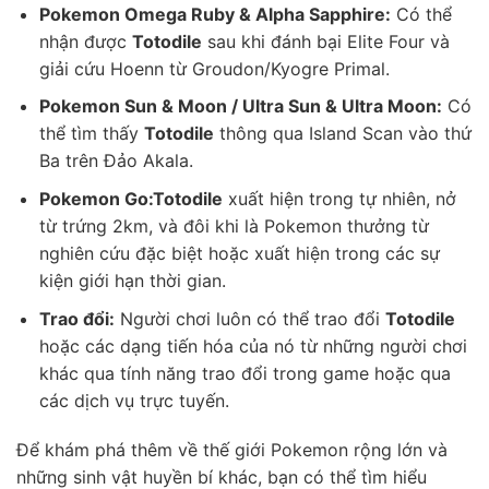
Pokemon Omega Ruby & Alpha Sapphire:
Có thể
nhận được
Totodile
sau khi đánh bại Elite Four và
giải cứu Hoenn từ Groudon/Kyogre Primal.
Pokemon Sun & Moon / Ultra Sun & Ultra Moon:
Có
thể tìm thấy
Totodile
thông qua Island Scan vào thứ
Ba trên Đảo Akala.
Pokemon Go:
Totodile
xuất hiện trong tự nhiên, nở
từ trứng 2km, và đôi khi là Pokemon thưởng từ
nghiên cứu đặc biệt hoặc xuất hiện trong các sự
kiện giới hạn thời gian.
Trao đổi:
Người chơi luôn có thể trao đổi
Totodile
hoặc các dạng tiến hóa của nó từ những người chơi
khác qua tính năng trao đổi trong game hoặc qua
các dịch vụ trực tuyến.
Để khám phá thêm về thế giới Pokemon rộng lớn và
những sinh vật huyền bí khác, bạn có thể tìm hiểu