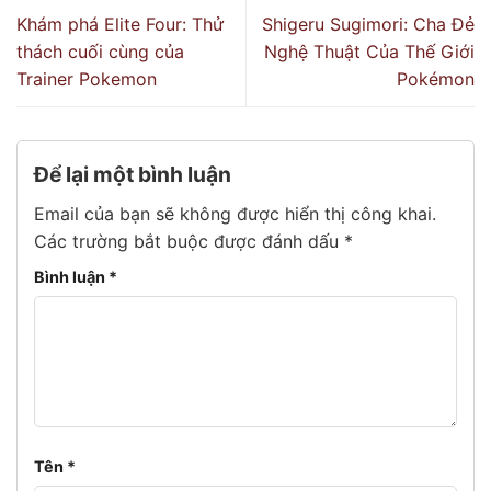
Khám phá Elite Four: Thử
Shigeru Sugimori: Cha Đẻ
thách cuối cùng của
Nghệ Thuật Của Thế Giới
Trainer Pokemon
Pokémon
Để lại một bình luận
Email của bạn sẽ không được hiển thị công khai.
Các trường bắt buộc được đánh dấu
*
Bình luận
*
Tên
*