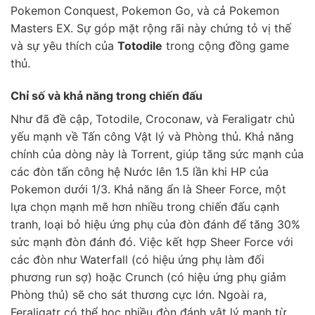
Pokemon Conquest, Pokemon Go, và cả Pokemon
Masters EX. Sự góp mặt rộng rãi này chứng tỏ vị thế
và sự yêu thích của
Totodile
trong cộng đồng game
thủ.
Chỉ số và khả năng trong chiến đấu
Như đã đề cập, Totodile, Croconaw, và Feraligatr chủ
yếu mạnh về Tấn công Vật lý và Phòng thủ. Khả năng
chính của dòng này là Torrent, giúp tăng sức mạnh của
các đòn tấn công hệ Nước lên 1.5 lần khi HP của
Pokemon dưới 1/3. Khả năng ẩn là Sheer Force, một
lựa chọn mạnh mẽ hơn nhiều trong chiến đấu cạnh
tranh, loại bỏ hiệu ứng phụ của đòn đánh để tăng 30%
sức mạnh đòn đánh đó. Việc kết hợp Sheer Force với
các đòn như Waterfall (có hiệu ứng phụ làm đối
phương run sợ) hoặc Crunch (có hiệu ứng phụ giảm
Phòng thủ) sẽ cho sát thương cực lớn. Ngoài ra,
Feraligatr có thể học nhiều đòn đánh vật lý mạnh từ