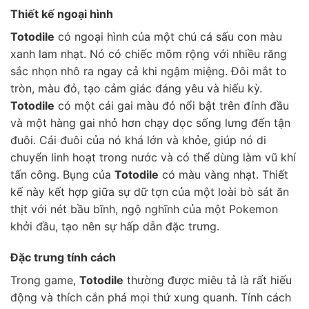
Thiết kế ngoại hình
Totodile
có ngoại hình của một chú cá sấu con màu
xanh lam nhạt. Nó có chiếc mõm rộng với nhiều răng
sắc nhọn nhô ra ngay cả khi ngậm miệng. Đôi mắt to
tròn, màu đỏ, tạo cảm giác đáng yêu và hiếu kỳ.
Totodile
có một cái gai màu đỏ nổi bật trên đỉnh đầu
và một hàng gai nhỏ hơn chạy dọc sống lưng đến tận
đuôi. Cái đuôi của nó khá lớn và khỏe, giúp nó di
chuyển linh hoạt trong nước và có thể dùng làm vũ khí
tấn công. Bụng của
Totodile
có màu vàng nhạt. Thiết
kế này kết hợp giữa sự dữ tợn của một loài bò sát ăn
thịt với nét bầu bĩnh, ngộ nghĩnh của một Pokemon
khởi đầu, tạo nên sự hấp dẫn đặc trưng.
Đặc trưng tính cách
Trong game,
Totodile
thường được miêu tả là rất hiếu
động và thích cắn phá mọi thứ xung quanh. Tính cách