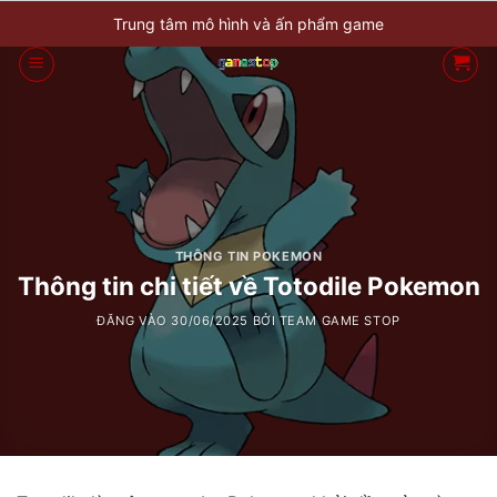
Bỏ
Trung tâm mô hình và ấn phẩm game
qua
nội
dung
THÔNG TIN POKEMON
Thông tin chi tiết về Totodile Pokemon
ĐĂNG VÀO
30/06/2025
BỞI
TEAM GAME STOP