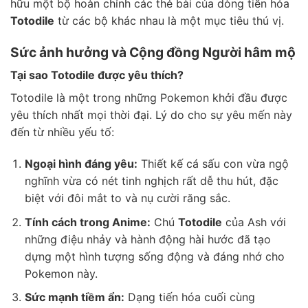
hữu một bộ hoàn chỉnh các thẻ bài của dòng tiến hóa
Totodile
từ các bộ khác nhau là một mục tiêu thú vị.
Sức ảnh hưởng và Cộng đồng Người hâm mộ
Tại sao Totodile được yêu thích?
Totodile là một trong những Pokemon khởi đầu được
yêu thích nhất mọi thời đại. Lý do cho sự yêu mến này
đến từ nhiều yếu tố:
Ngoại hình đáng yêu:
Thiết kế cá sấu con vừa ngộ
nghĩnh vừa có nét tinh nghịch rất dễ thu hút, đặc
biệt với đôi mắt to và nụ cười răng sắc.
Tính cách trong Anime:
Chú
Totodile
của Ash với
những điệu nhảy và hành động hài hước đã tạo
dựng một hình tượng sống động và đáng nhớ cho
Pokemon này.
Sức mạnh tiềm ẩn:
Dạng tiến hóa cuối cùng