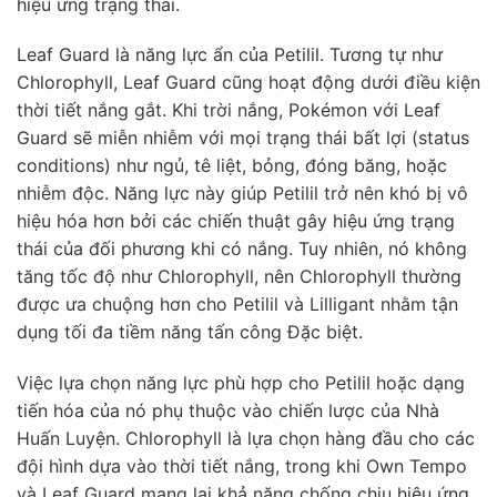
hiệu ứng trạng thái.
Leaf Guard là năng lực ẩn của Petilil. Tương tự như
Chlorophyll, Leaf Guard cũng hoạt động dưới điều kiện
thời tiết nắng gắt. Khi trời nắng, Pokémon với Leaf
Guard sẽ miễn nhiễm với mọi trạng thái bất lợi (status
conditions) như ngủ, tê liệt, bỏng, đóng băng, hoặc
nhiễm độc. Năng lực này giúp Petilil trở nên khó bị vô
hiệu hóa hơn bởi các chiến thuật gây hiệu ứng trạng
thái của đối phương khi có nắng. Tuy nhiên, nó không
tăng tốc độ như Chlorophyll, nên Chlorophyll thường
được ưa chuộng hơn cho Petilil và Lilligant nhằm tận
dụng tối đa tiềm năng tấn công Đặc biệt.
Việc lựa chọn năng lực phù hợp cho Petilil hoặc dạng
tiến hóa của nó phụ thuộc vào chiến lược của Nhà
Huấn Luyện. Chlorophyll là lựa chọn hàng đầu cho các
đội hình dựa vào thời tiết nắng, trong khi Own Tempo
và Leaf Guard mang lại khả năng chống chịu hiệu ứng