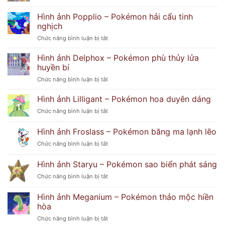
Hình
Ảnh
ảnh
Hình ảnh Popplio – Pokémon hải cẩu tinh
Dễ
Lusamine
Thương
nghịch
với
Và
ở
Chức năng bình luận bị tắt
thần
Bí
Hình
thái
Ẩn
ảnh
bí
Hình ảnh Delphox – Pokémon phù thủy lửa
Popplio
ẩn
huyền bí
–
khó
ở
Chức năng bình luận bị tắt
Pokémon
đoán
Hình
hải
ảnh
Hình ảnh Lilligant – Pokémon hoa duyên dáng
cẩu
Delphox
tinh
ở
Chức năng bình luận bị tắt
–
nghịch
Hình
Pokémon
ảnh
Hình ảnh Froslass – Pokémon băng ma lạnh lẽo
phù
Lilligant
thủy
ở
Chức năng bình luận bị tắt
–
lửa
Hình
Pokémon
huyền
ảnh
hoa
Hình ảnh Staryu – Pokémon sao biển phát sáng
bí
Froslass
duyên
ở
Chức năng bình luận bị tắt
–
dáng
Hình
Pokémon
ảnh
băng
Hình ảnh Meganium – Pokémon thảo mộc hiền
Staryu
ma
hòa
–
lạnh
ở
Chức năng bình luận bị tắt
Pokémon
lẽo