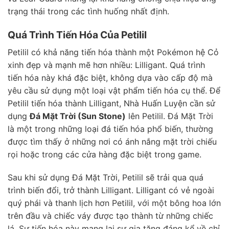
trạng thái trong các tình huống nhất định.
Quá Trình Tiến Hóa Của Petilil
Petilil có khả năng tiến hóa thành một Pokémon hệ Cỏ
xinh đẹp và mạnh mẽ hơn nhiều: Lilligant. Quá trình
tiến hóa này khá đặc biệt, không dựa vào cấp độ mà
yêu cầu sử dụng một loại vật phẩm tiến hóa cụ thể. Để
Petilil tiến hóa thành Lilligant, Nhà Huấn Luyện cần sử
dụng
Đá Mặt Trời (Sun Stone)
lên Petilil. Đá Mặt Trời
là một trong những loại đá tiến hóa phổ biến, thường
được tìm thấy ở những nơi có ánh nắng mặt trời chiếu
rọi hoặc trong các cửa hàng đặc biệt trong game.
Sau khi sử dụng Đá Mặt Trời, Petilil sẽ trải qua quá
trình biến đổi, trở thành Lilligant. Lilligant có vẻ ngoài
quý phái và thanh lịch hơn Petilil, với một bông hoa lớn
trên đầu và chiếc váy được tạo thành từ những chiếc
lá. Sự tiến hóa này mang lại sự gia tăng đáng kể về chỉ