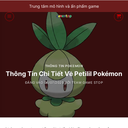
Bỏ
Trung tâm mô hình và ấn phẩm game
qua
nội
dung
THÔNG TIN POKEMON
Thông Tin Chi Tiết Về Petilil Pokémon
ĐĂNG VÀO
08/07/2025
BỞI
TEAM GAME STOP