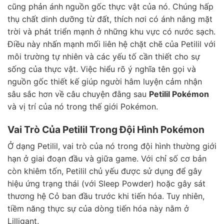
cũng phản ánh nguồn gốc thực vật của nó. Chúng hấp
thụ chất dinh dưỡng từ đất, thích nơi có ánh nắng mặt
trời và phát triển mạnh ở những khu vực có nước sạch.
Điều này nhấn mạnh mối liên hệ chặt chẽ của Petilil với
môi trường tự nhiên và các yếu tố cần thiết cho sự
sống của thực vật. Việc hiểu rõ ý nghĩa tên gọi và
nguồn gốc thiết kế giúp người hâm luyện cảm nhận
sâu sắc hơn về câu chuyện đằng sau
Petilil Pokémon
và vị trí của nó trong thế giới Pokémon.
Vai Trò Của Petilil Trong Đội Hình Pokémon
Ở dạng Petilil, vai trò của nó trong đội hình thường giới
hạn ở giai đoạn đầu và giữa game. Với chỉ số cơ bản
còn khiêm tốn, Petilil chủ yếu được sử dụng để gây
hiệu ứng trạng thái (với Sleep Powder) hoặc gây sát
thương hệ Cỏ ban đầu trước khi tiến hóa. Tuy nhiên,
tiềm năng thực sự của dòng tiến hóa này nằm ở
Lilligant.