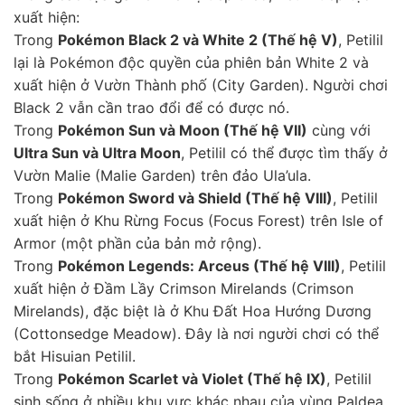
xuất hiện:
Trong
Pokémon Black 2 và White 2 (Thế hệ V)
, Petilil
lại là Pokémon độc quyền của phiên bản White 2 và
xuất hiện ở Vườn Thành phố (City Garden). Người chơi
Black 2 vẫn cần trao đổi để có được nó.
Trong
Pokémon Sun và Moon (Thế hệ VII)
cùng với
Ultra Sun và Ultra Moon
, Petilil có thể được tìm thấy ở
Vườn Malie (Malie Garden) trên đảo Ula’ula.
Trong
Pokémon Sword và Shield (Thế hệ VIII)
, Petilil
xuất hiện ở Khu Rừng Focus (Focus Forest) trên Isle of
Armor (một phần của bản mở rộng).
Trong
Pokémon Legends: Arceus (Thế hệ VIII)
, Petilil
xuất hiện ở Đầm Lầy Crimson Mirelands (Crimson
Mirelands), đặc biệt là ở Khu Đất Hoa Hướng Dương
(Cottonsedge Meadow). Đây là nơi người chơi có thể
bắt Hisuian Petilil.
Trong
Pokémon Scarlet và Violet (Thế hệ IX)
, Petilil
sinh sống ở nhiều khu vực khác nhau của vùng Paldea,