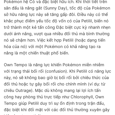
Pokémon hệ Cỏ và đặc biệt hữu ích. Khi thời tiết trên
sân đấu là nắng gắt (Sunny Day), tốc độ của Pokémon
sở hữu năng lực này sẽ tăng gấp đôi. Điều này có thể
khắc phục điểm yếu tốc độ vốn có của Petilil, biến nó
trở thành một kẻ tấn công Đặc biệt cực kỳ nhanh nhẹn
dưới ánh nắng, vượt qua nhiều đối thủ mà bình thường
nó sẽ chậm hơn. Việc kết hợp Petilil (hoặc dạng tiến
hóa của nó) với một Pokémon có khả năng tạo ra
nắng là một chiến thuật phổ biến.
Own Tempo là năng lực khiến Pokémon miễn nhiễm
với trạng thái bối rối (confusion). Khi Petilil có năng lực
này, nó sẽ không bao giờ bị bối rối bởi chiêu thức của
đối thủ hoặc tự gây bối rối cho chính mình (ví dụ: từ
chiêu Outrage). Mặc dù không mang lại lợi ích tấn
công hay phòng thủ trực tiếp như Chlorophyll, Own
Tempo giúp Petilil duy trì sự ổn định trong trận đấu,
đặc biệt khi đối mặt với các đối thủ thường xuyên gây