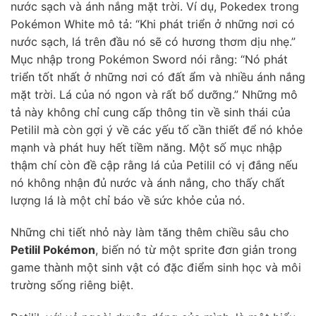
nước sạch và ánh nắng mặt trời. Ví dụ, Pokedex trong
Pokémon White mô tả: “Khi phát triển ở những nơi có
nước sạch, lá trên đầu nó sẽ có hương thơm dịu nhẹ.”
Mục nhập trong Pokémon Sword nói rằng: “Nó phát
triển tốt nhất ở những nơi có đất ẩm và nhiều ánh nắng
mặt trời. Lá của nó ngon và rất bổ dưỡng.” Những mô
tả này không chỉ cung cấp thông tin về sinh thái của
Petilil mà còn gợi ý về các yếu tố cần thiết để nó khỏe
mạnh và phát huy hết tiềm năng. Một số mục nhập
thậm chí còn đề cập rằng lá của Petilil có vị đắng nếu
nó không nhận đủ nước và ánh nắng, cho thấy chất
lượng lá là một chỉ báo về sức khỏe của nó.
Những chi tiết nhỏ này làm tăng thêm chiều sâu cho
Petilil Pokémon
, biến nó từ một sprite đơn giản trong
game thành một sinh vật có đặc điểm sinh học và môi
trường sống riêng biệt.