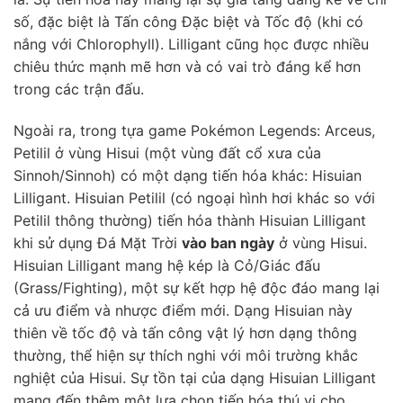
số, đặc biệt là Tấn công Đặc biệt và Tốc độ (khi có
nắng với Chlorophyll). Lilligant cũng học được nhiều
chiêu thức mạnh mẽ hơn và có vai trò đáng kể hơn
trong các trận đấu.
Ngoài ra, trong tựa game Pokémon Legends: Arceus,
Petilil ở vùng Hisui (một vùng đất cổ xưa của
Sinnoh/Sinnoh) có một dạng tiến hóa khác: Hisuian
Lilligant. Hisuian Petilil (có ngoại hình hơi khác so với
Petilil thông thường) tiến hóa thành Hisuian Lilligant
khi sử dụng Đá Mặt Trời
vào ban ngày
ở vùng Hisui.
Hisuian Lilligant mang hệ kép là Cỏ/Giác đấu
(Grass/Fighting), một sự kết hợp hệ độc đáo mang lại
cả ưu điểm và nhược điểm mới. Dạng Hisuian này
thiên về tốc độ và tấn công vật lý hơn dạng thông
thường, thể hiện sự thích nghi với môi trường khắc
nghiệt của Hisui. Sự tồn tại của dạng Hisuian Lilligant
mang đến thêm một lựa chọn tiến hóa thú vị cho