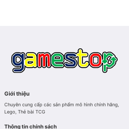
Hình
sao
ảnh
biển
Meganium
phát
–
sáng
Pokémon
thảo
mộc
hiền
hòa
Giới thiệu
Chuyên cung cấp các sản phẩm mô hình chính hãng,
Lego, Thẻ bài TCG
Thông tin chính sách