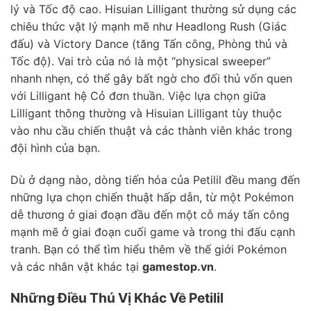
lý và Tốc độ cao. Hisuian Lilligant thường sử dụng các
chiêu thức vật lý mạnh mẽ như Headlong Rush (Giác
đấu) và Victory Dance (tăng Tấn công, Phòng thủ và
Tốc độ). Vai trò của nó là một “physical sweeper”
nhanh nhẹn, có thể gây bất ngờ cho đối thủ vốn quen
với Lilligant hệ Cỏ đơn thuần. Việc lựa chọn giữa
Lilligant thông thường và Hisuian Lilligant tùy thuộc
vào nhu cầu chiến thuật và các thành viên khác trong
đội hình của bạn.
Dù ở dạng nào, dòng tiến hóa của Petilil đều mang đến
những lựa chọn chiến thuật hấp dẫn, từ một Pokémon
dễ thương ở giai đoạn đầu đến một cỗ máy tấn công
mạnh mẽ ở giai đoạn cuối game và trong thi đấu cạnh
tranh. Bạn có thể tìm hiểu thêm về thế giới Pokémon
và các nhân vật khác tại
gamestop.vn
.
Những Điều Thú Vị Khác Về Petilil