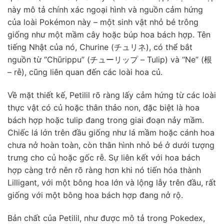
này mô tả chính xác ngoại hình và nguồn cảm hứng
của loài Pokémon này – một sinh vật nhỏ bé trông
giống như một mầm cây hoặc búp hoa bách hợp. Tên
tiếng Nhật của nó, Churine (チュリネ), có thể bắt
nguồn từ “Chūrippu” (チューリップ – Tulip) và “Ne” (根
– rễ), cũng liên quan đến các loài hoa củ.
Về mặt thiết kế, Petilil rõ ràng lấy cảm hứng từ các loài
thực vật có củ hoặc thân thảo non, đặc biệt là hoa
bách hợp hoặc tulip đang trong giai đoạn nảy mầm.
Chiếc lá lớn trên đầu giống như lá mầm hoặc cánh hoa
chưa nở hoàn toàn, còn thân hình nhỏ bé ở dưới tượng
trưng cho củ hoặc gốc rễ. Sự liên kết với hoa bách
hợp càng trở nên rõ ràng hơn khi nó tiến hóa thành
Lilligant, với một bông hoa lớn và lộng lẫy trên đầu, rất
giống với một bông hoa bách hợp đang nở rộ.
Bản chất của Petilil, như được mô tả trong Pokedex,