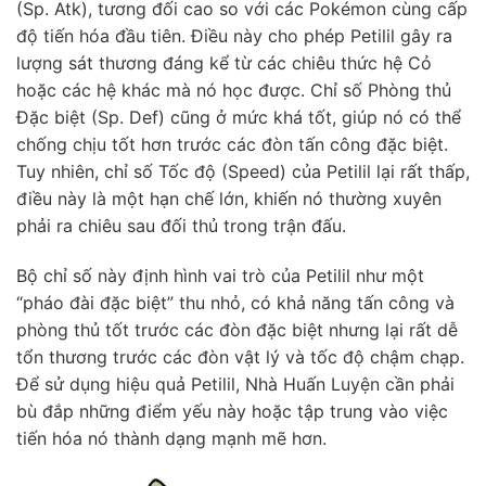
(Sp. Atk), tương đối cao so với các Pokémon cùng cấp
độ tiến hóa đầu tiên. Điều này cho phép Petilil gây ra
lượng sát thương đáng kể từ các chiêu thức hệ Cỏ
hoặc các hệ khác mà nó học được. Chỉ số Phòng thủ
Đặc biệt (Sp. Def) cũng ở mức khá tốt, giúp nó có thể
chống chịu tốt hơn trước các đòn tấn công đặc biệt.
Tuy nhiên, chỉ số Tốc độ (Speed) của Petilil lại rất thấp,
điều này là một hạn chế lớn, khiến nó thường xuyên
phải ra chiêu sau đối thủ trong trận đấu.
Bộ chỉ số này định hình vai trò của Petilil như một
“pháo đài đặc biệt” thu nhỏ, có khả năng tấn công và
phòng thủ tốt trước các đòn đặc biệt nhưng lại rất dễ
tổn thương trước các đòn vật lý và tốc độ chậm chạp.
Để sử dụng hiệu quả Petilil, Nhà Huấn Luyện cần phải
bù đắp những điểm yếu này hoặc tập trung vào việc
tiến hóa nó thành dạng mạnh mẽ hơn.