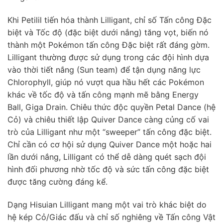
Khi Petilil tiến hóa thành Lilligant, chỉ số Tấn công Đặc
biệt và Tốc độ (đặc biệt dưới nắng) tăng vọt, biến nó
thành một Pokémon tấn công Đặc biệt rất đáng gờm.
Lilligant thường được sử dụng trong các đội hình dựa
vào thời tiết nắng (Sun team) để tận dụng năng lực
Chlorophyll, giúp nó vượt qua hầu hết các Pokémon
khác về tốc độ và tấn công mạnh mẽ bằng Energy
Ball, Giga Drain. Chiêu thức độc quyền Petal Dance (hệ
Cỏ) và chiêu thiết lập Quiver Dance càng củng cố vai
trò của Lilligant như một “sweeper” tấn công đặc biệt.
Chỉ cần có cơ hội sử dụng Quiver Dance một hoặc hai
lần dưới nắng, Lilligant có thể dễ dàng quét sạch đội
hình đối phương nhờ tốc độ và sức tấn công đặc biệt
được tăng cường đáng kể.
Dạng Hisuian Lilligant mang một vai trò khác biệt do
hệ kép Cỏ/Giác đấu và chỉ số nghiêng về Tấn công Vật