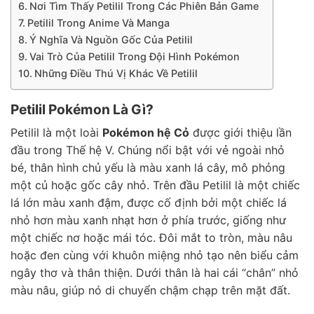
Nơi Tìm Thấy Petilil Trong Các Phiên Bản Game
Petilil Trong Anime Và Manga
Ý Nghĩa Và Nguồn Gốc Của Petilil
Vai Trò Của Petilil Trong Đội Hình Pokémon
Những Điều Thú Vị Khác Về Petilil
Petilil Pokémon Là Gì?
Petilil là một loài
Pokémon hệ Cỏ
được giới thiệu lần
đầu trong Thế hệ V. Chúng nổi bật với vẻ ngoài nhỏ
bé, thân hình chủ yếu là màu xanh lá cây, mô phỏng
một củ hoặc gốc cây nhỏ. Trên đầu Petilil là một chiếc
lá lớn màu xanh đậm, được cố định bởi một chiếc lá
nhỏ hơn màu xanh nhạt hơn ở phía trước, giống như
một chiếc nơ hoặc mái tóc. Đôi mắt to tròn, màu nâu
hoặc đen cùng với khuôn miệng nhỏ tạo nên biểu cảm
ngây thơ và thân thiện. Dưới thân là hai cái “chân” nhỏ
màu nâu, giúp nó di chuyển chậm chạp trên mặt đất.