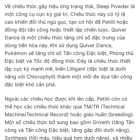
Về chiêu thức gây hiệu ứng trạng thái, Sleep Powder là
một công cụ cực kỳ giá trị. Chiêu thức này có tỷ lệ
cao khiến đối thủ ngủ gục, tạo cơ hội để Petilil hoặc
đồng đội tấn công hoặc thiết lập chiến lược. Quiver
Dance là một chiêu thức tăng chỉ số đặc trưng của
dòng tiến hóa này. Khi sử dụng Quiver Dance,
Pokémon sẽ tăng chỉ số Tấn công Đặc biệt, Phòng thủ
Đặc biệt và Tốc độ đồng thời. Đây là chiêu thức thiết
lập cực kỳ mạnh mẽ, biến Lilligant (đặc biệt là dưới
nắng với Chlorophyll) thành một mối đe dọa tấn công
đặc biệt khó cản phá.
Ngoài các chiêu học được khi lên cấp, Petilil còn có
thể học các chiêu thức khác qua TM/TR (Technical
Machine/Technical Record) hoặc giáo huấn (breeding).
Một số chiêu thức bổ sung bao gồm Growth (tăng Tấn
công và Tấn công Đặc biệt, tăng gấp đôi dưới nắng),
Synthesis (hồi máu, hiệu quả hơn dưới nắng), và nhiều