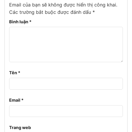
Email của bạn sẽ không được hiển thị công khai.
Các trường bắt buộc được đánh dấu
*
Bình luận
*
Tên
*
Email
*
Trang web