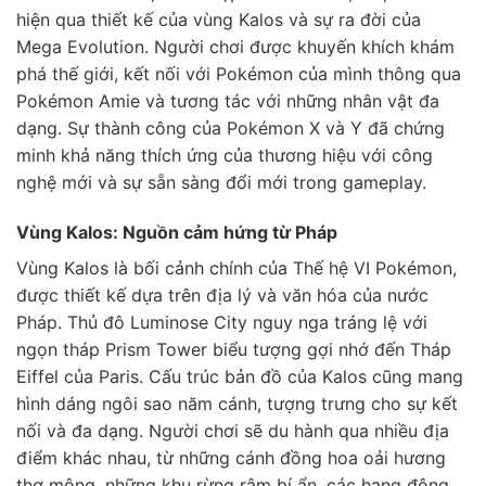
hiện qua thiết kế của vùng Kalos và sự ra đời của
Mega Evolution. Người chơi được khuyến khích khám
phá thế giới, kết nối với Pokémon của mình thông qua
Pokémon Amie và tương tác với những nhân vật đa
dạng. Sự thành công của Pokémon X và Y đã chứng
minh khả năng thích ứng của thương hiệu với công
nghệ mới và sự sẵn sàng đổi mới trong gameplay.
Vùng Kalos: Nguồn cảm hứng từ Pháp
Vùng Kalos là bối cảnh chính của Thế hệ VI Pokémon,
được thiết kế dựa trên địa lý và văn hóa của nước
Pháp. Thủ đô Luminose City nguy nga tráng lệ với
ngọn tháp Prism Tower biểu tượng gợi nhớ đến Tháp
Eiffel của Paris. Cấu trúc bản đồ của Kalos cũng mang
hình dáng ngôi sao năm cánh, tượng trưng cho sự kết
nối và đa dạng. Người chơi sẽ du hành qua nhiều địa
điểm khác nhau, từ những cánh đồng hoa oải hương
thơ mộng, những khu rừng rậm bí ẩn, các hang động