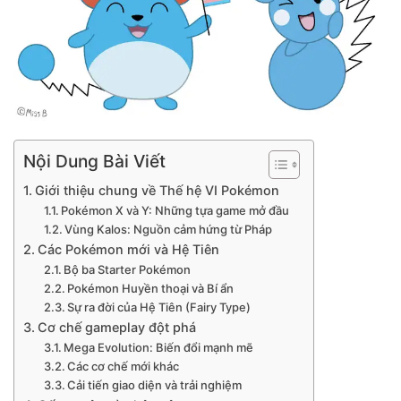
Nội Dung Bài Viết
Giới thiệu chung về Thế hệ VI Pokémon
Pokémon X và Y: Những tựa game mở đầu
Vùng Kalos: Nguồn cảm hứng từ Pháp
Các Pokémon mới và Hệ Tiên
Bộ ba Starter Pokémon
Pokémon Huyền thoại và Bí ẩn
Sự ra đời của Hệ Tiên (Fairy Type)
Cơ chế gameplay đột phá
Mega Evolution: Biến đổi mạnh mẽ
Các cơ chế mới khác
Cải tiến giao diện và trải nghiệm