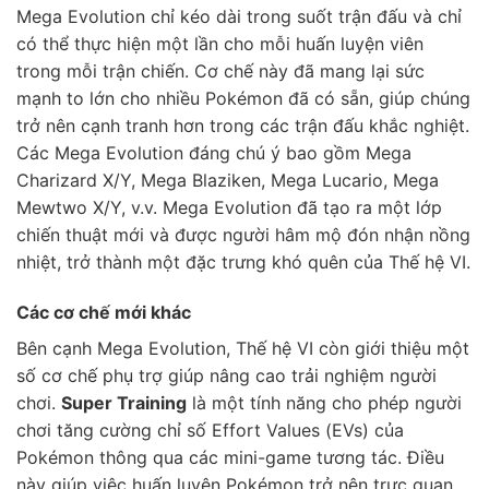
Mega Evolution chỉ kéo dài trong suốt trận đấu và chỉ
có thể thực hiện một lần cho mỗi huấn luyện viên
trong mỗi trận chiến. Cơ chế này đã mang lại sức
mạnh to lớn cho nhiều Pokémon đã có sẵn, giúp chúng
trở nên cạnh tranh hơn trong các trận đấu khắc nghiệt.
Các Mega Evolution đáng chú ý bao gồm Mega
Charizard X/Y, Mega Blaziken, Mega Lucario, Mega
Mewtwo X/Y, v.v. Mega Evolution đã tạo ra một lớp
chiến thuật mới và được người hâm mộ đón nhận nồng
nhiệt, trở thành một đặc trưng khó quên của Thế hệ VI.
Các cơ chế mới khác
Bên cạnh Mega Evolution, Thế hệ VI còn giới thiệu một
số cơ chế phụ trợ giúp nâng cao trải nghiệm người
chơi.
Super Training
là một tính năng cho phép người
chơi tăng cường chỉ số Effort Values (EVs) của
Pokémon thông qua các mini-game tương tác. Điều
này giúp việc huấn luyện Pokémon trở nên trực quan