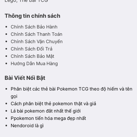
Thông tin chính sách
Chính Sách Bảo Hành
Chính Sách Thanh Toán
Chính Sách Vận Chuyển
Chính Sách Đổi Trả
Chính Sách Bảo Mật
Hướng Dẫn Mua Hàng
Bài Viết Nổi Bật
Phân biệt các thẻ bài Pokemon TCG theo độ hiếm và tên
gọi
Cách phân biệt thẻ pokemon thật và giả
Lá bài pokemon đắt nhất thế giới
Ppokemon tiến hóa mega đẹp nhất
Nendoroid là gì