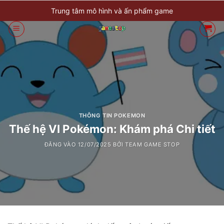
Bỏ
Trung tâm mô hình và ấn phẩm game
qua
nội
dung
THÔNG TIN POKEMON
Thế hệ VI Pokémon: Khám phá Chi tiết
ĐĂNG VÀO
12/07/2025
BỞI
TEAM GAME STOP