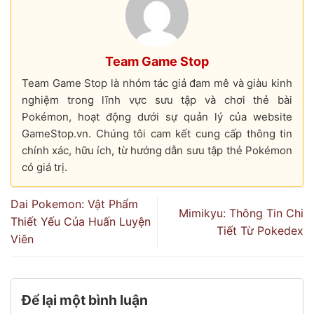
Team Game Stop
Team Game Stop là nhóm tác giả đam mê và giàu kinh
nghiệm trong lĩnh vực sưu tập và chơi thẻ bài
Pokémon, hoạt động dưới sự quản lý của website
GameStop.vn. Chúng tôi cam kết cung cấp thông tin
chính xác, hữu ích, từ hướng dẫn sưu tập thẻ Pokémon
có giá trị.
Dai Pokemon: Vật Phẩm
Mimikyu: Thông Tin Chi
Thiết Yếu Của Huấn Luyện
Tiết Từ Pokedex
Viên
Để lại một bình luận