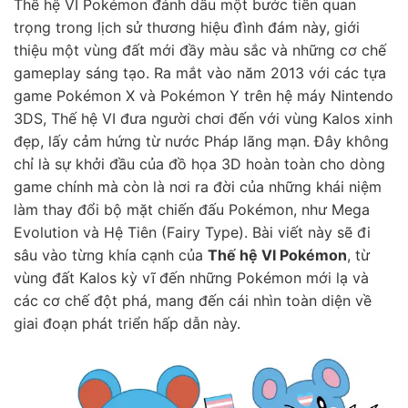
Thế hệ VI Pokémon đánh dấu một bước tiến quan
trọng trong lịch sử thương hiệu đình đám này, giới
thiệu một vùng đất mới đầy màu sắc và những cơ chế
gameplay sáng tạo. Ra mắt vào năm 2013 với các tựa
game Pokémon X và Pokémon Y trên hệ máy Nintendo
3DS, Thế hệ VI đưa người chơi đến với vùng Kalos xinh
đẹp, lấy cảm hứng từ nước Pháp lãng mạn. Đây không
chỉ là sự khởi đầu của đồ họa 3D hoàn toàn cho dòng
game chính mà còn là nơi ra đời của những khái niệm
làm thay đổi bộ mặt chiến đấu Pokémon, như Mega
Evolution và Hệ Tiên (Fairy Type). Bài viết này sẽ đi
sâu vào từng khía cạnh của
Thế hệ VI Pokémon
, từ
vùng đất Kalos kỳ vĩ đến những Pokémon mới lạ và
các cơ chế đột phá, mang đến cái nhìn toàn diện về
giai đoạn phát triển hấp dẫn này.