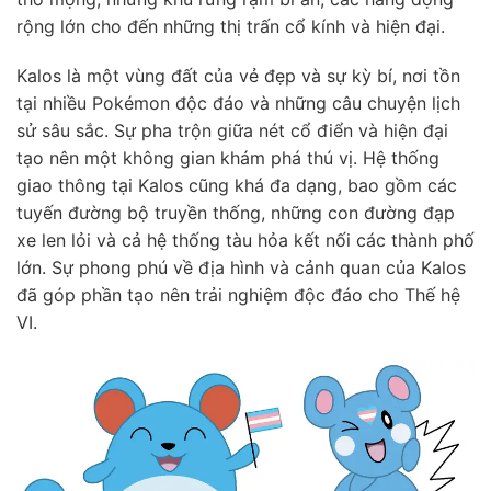
rộng lớn cho đến những thị trấn cổ kính và hiện đại.
Kalos là một vùng đất của vẻ đẹp và sự kỳ bí, nơi tồn
tại nhiều Pokémon độc đáo và những câu chuyện lịch
sử sâu sắc. Sự pha trộn giữa nét cổ điển và hiện đại
tạo nên một không gian khám phá thú vị. Hệ thống
giao thông tại Kalos cũng khá đa dạng, bao gồm các
tuyến đường bộ truyền thống, những con đường đạp
xe len lỏi và cả hệ thống tàu hỏa kết nối các thành phố
lớn. Sự phong phú về địa hình và cảnh quan của Kalos
đã góp phần tạo nên trải nghiệm độc đáo cho Thế hệ
VI.