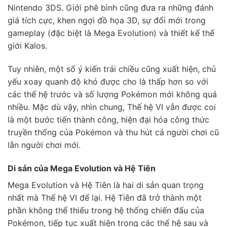
Nintendo 3DS. Giới phê bình cũng đưa ra những đánh
giá tích cực, khen ngợi đồ họa 3D, sự đổi mới trong
gameplay (đặc biệt là Mega Evolution) và thiết kế thế
giới Kalos.
Tuy nhiên, một số ý kiến trái chiều cũng xuất hiện, chủ
yếu xoay quanh độ khó được cho là thấp hơn so với
các thế hệ trước và số lượng Pokémon mới không quá
nhiều. Mặc dù vậy, nhìn chung, Thế hệ VI vẫn được coi
là một bước tiến thành công, hiện đại hóa công thức
truyền thống của Pokémon và thu hút cả người chơi cũ
lẫn người chơi mới.
Di sản của Mega Evolution và Hệ Tiên
Mega Evolution và Hệ Tiên là hai di sản quan trọng
nhất mà Thế hệ VI để lại. Hệ Tiên đã trở thành một
phần không thể thiếu trong hệ thống chiến đấu của
Pokémon, tiếp tục xuất hiện trong các thế hệ sau và