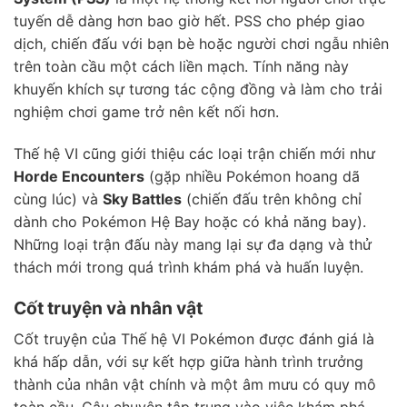
tuyến dễ dàng hơn bao giờ hết. PSS cho phép giao
dịch, chiến đấu với bạn bè hoặc người chơi ngẫu nhiên
trên toàn cầu một cách liền mạch. Tính năng này
khuyến khích sự tương tác cộng đồng và làm cho trải
nghiệm chơi game trở nên kết nối hơn.
Thế hệ VI cũng giới thiệu các loại trận chiến mới như
Horde Encounters
(gặp nhiều Pokémon hoang dã
cùng lúc) và
Sky Battles
(chiến đấu trên không chỉ
dành cho Pokémon Hệ Bay hoặc có khả năng bay).
Những loại trận đấu này mang lại sự đa dạng và thử
thách mới trong quá trình khám phá và huấn luyện.
Cốt truyện và nhân vật
Cốt truyện của Thế hệ VI Pokémon được đánh giá là
khá hấp dẫn, với sự kết hợp giữa hành trình trưởng
thành của nhân vật chính và một âm mưu có quy mô