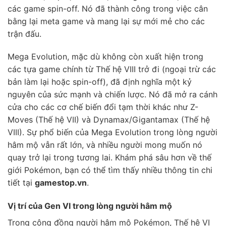
các game spin-off. Nó đã thành công trong việc cân
bằng lại meta game và mang lại sự mới mẻ cho các
trận đấu.
Mega Evolution, mặc dù không còn xuất hiện trong
các tựa game chính từ Thế hệ VIII trở đi (ngoại trừ các
bản làm lại hoặc spin-off), đã định nghĩa một kỷ
nguyên của sức mạnh và chiến lược. Nó đã mở ra cánh
cửa cho các cơ chế biến đổi tạm thời khác như Z-
Moves (Thế hệ VII) và Dynamax/Gigantamax (Thế hệ
VIII). Sự phổ biến của Mega Evolution trong lòng người
hâm mộ vẫn rất lớn, và nhiều người mong muốn nó
quay trở lại trong tương lai. Khám phá sâu hơn về thế
giới Pokémon, bạn có thể tìm thấy nhiều thông tin chi
tiết tại
gamestop.vn
.
Vị trí của Gen VI trong lòng người hâm mộ
Trong cộng đồng người hâm mộ Pokémon, Thế hệ VI