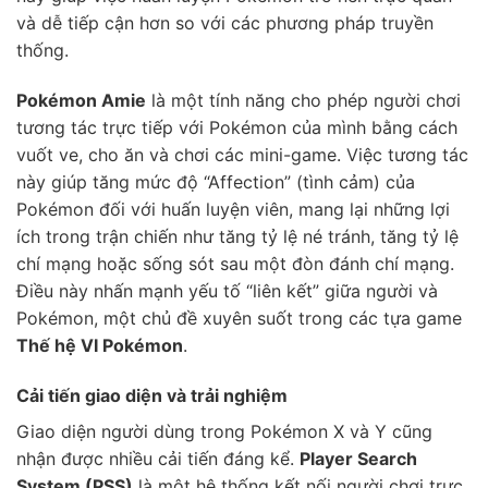
và dễ tiếp cận hơn so với các phương pháp truyền
thống.
Pokémon Amie
là một tính năng cho phép người chơi
tương tác trực tiếp với Pokémon của mình bằng cách
vuốt ve, cho ăn và chơi các mini-game. Việc tương tác
này giúp tăng mức độ “Affection” (tình cảm) của
Pokémon đối với huấn luyện viên, mang lại những lợi
ích trong trận chiến như tăng tỷ lệ né tránh, tăng tỷ lệ
chí mạng hoặc sống sót sau một đòn đánh chí mạng.
Điều này nhấn mạnh yếu tố “liên kết” giữa người và
Pokémon, một chủ đề xuyên suốt trong các tựa game
Thế hệ VI Pokémon
.
Cải tiến giao diện và trải nghiệm
Giao diện người dùng trong Pokémon X và Y cũng
nhận được nhiều cải tiến đáng kể.
Player Search
System (PSS)
là một hệ thống kết nối người chơi trực