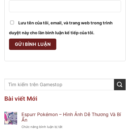
Lưu tên của tôi, email, và trang web trong trình
duyệt này cho lần bình luận kế tiếp của tôi.
Bài viết Mới
Espurr Pokémon – Hình Ảnh Dễ Thương Và Bí
Ẩn
ở
Chức năng bình luận bị tắt