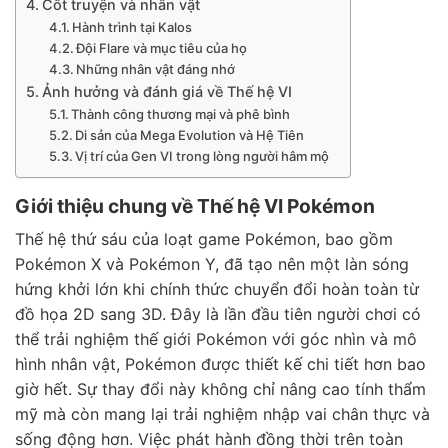
Cốt truyện và nhân vật
Hành trình tại Kalos
Đội Flare và mục tiêu của họ
Những nhân vật đáng nhớ
Ảnh hưởng và đánh giá về Thế hệ VI
Thành công thương mại và phê bình
Di sản của Mega Evolution và Hệ Tiên
Vị trí của Gen VI trong lòng người hâm mộ
Giới thiệu chung về Thế hệ VI Pokémon
Thế hệ thứ sáu của loạt game Pokémon, bao gồm
Pokémon X và Pokémon Y, đã tạo nên một làn sóng
hứng khởi lớn khi chính thức chuyển đổi hoàn toàn từ
đồ họa 2D sang 3D. Đây là lần đầu tiên người chơi có
thể trải nghiệm thế giới Pokémon với góc nhìn và mô
hình nhân vật, Pokémon được thiết kế chi tiết hơn bao
giờ hết. Sự thay đổi này không chỉ nâng cao tính thẩm
mỹ mà còn mang lại trải nghiệm nhập vai chân thực và
sống động hơn. Việc phát hành đồng thời trên toàn