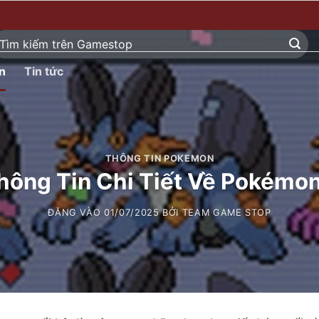
ìm
ếm:
n
Tin tức
THÔNG TIN POKEMON
ông Tin Chi Tiết Về Pokémo
ĐĂNG VÀO
01/07/2025
BỞI
TEAM GAME STOP