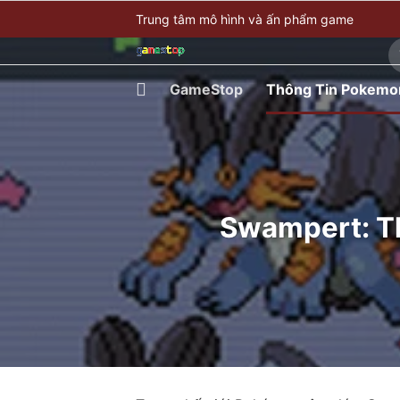
Bỏ
Trung tâm mô hình và ấn phẩm game
qua
T
nội
ki
dung
GameStop
Thông Tin Pokemo
Swampert: Th