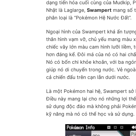
dạng tiến hóa cuối cùng của Mudkip, 
Nhật là Laglarge,
Swampert
mang số t
phân loại là “Pokémon Hệ Nước Đất”.
Ngoại hình của Swampert khá ấn tượn
thân hình vạm vỡ, chủ yếu mang màu 
chiếc vây lớn màu cam hình lưỡi liềm,
hơn đáng kể. Đôi má của nó có hai chấ
Nó có bốn chi khỏe khoắn, với ba ngó
giúp nó di chuyển trong nước. Vẻ ngoà
cả chiến đấu trên cạn lẫn dưới nước.
Là một Pokémon hai hệ, Swampert sở 
Điều này mang lại cho nó những lợi thế 
sử dụng độc đáo mà không phải Pokém
kỹ năng mà nó có thể học và sử dụng.