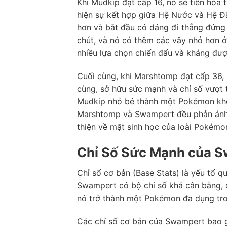
Khi Mudkip đạt cấp 16, nó sẽ tiến hóa
hiện sự kết hợp giữa Hệ Nước và Hệ Đ
hơn và bắt đầu có dáng đi thẳng đứng
chút, và nó có thêm các vây nhỏ hơn 
nhiều lựa chọn chiến đấu và kháng đư
Cuối cùng, khi Marshtomp đạt cấp 36, 
cùng, sở hữu sức mạnh và chỉ số vượt tr
Mudkip nhỏ bé thành một Pokémon khổn
Marshtomp và Swampert đều phản ánh 
thiện về mặt sinh học của loài Pokémo
Chỉ Số Sức Mạnh của 
Chỉ số cơ bản (Base Stats) là yếu tố 
Swampert có bộ chỉ số khá cân bằng, đ
nó trở thành một Pokémon đa dụng tro
Các chỉ số cơ bản của Swampert bao 