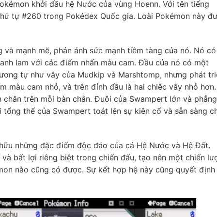
Pokémon khởi đầu hệ Nước của vùng Hoenn. Với tên tiếng
hứ tự #260 trong Pokédex Quốc gia. Loài Pokémon này đ
g và mạnh mẽ, phản ánh sức mạnh tiềm tàng của nó. Nó có
xanh lam với các điểm nhấn màu cam. Đầu của nó có một
 tương tự như vây của Mudkip và Marshtomp, nhưng phát tr
m màu cam nhỏ, và trên đỉnh đầu là hai chiếc vây nhỏ hơn.
n chân trên mỗi bàn chân. Đuôi của Swampert lớn và phẳng
i tổng thể của Swampert toát lên sự kiên cố và sẵn sàng c
hữu những đặc điểm độc đáo của cả Hệ Nước và Hệ Đất.
và bất lợi riêng biệt trong chiến đấu, tạo nên một chiến lư
on nào cũng có được. Sự kết hợp hệ này cũng quyết định