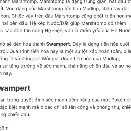
 thành Marshtomp. Marshtomp là dạng trung gian, bắt đầu t
ất. Vóc dáng của Marshtomp lớn hơn Mudkip, chân tay dài
 hơn. Chiếc vây trên đầu Marshtomp cũng phát triển hơn m
ở hai bên đầu. Hệ kép Nước/Đất giúp Marshtomp có thêm
ợc các đòn tấn công Hệ Điện, vốn là điểm yếu của Hệ Nước
nó sẽ tiến hóa thành
Swampert
. Đây là dạng tiến hóa cuối
ội. Quá trình tiến hóa này là một sự lột xác hoàn toàn, biế
g lồ và đáng sợ. Mỗi giai đoạn tiến hóa của Mudkip,
sự tăng trưởng về sức mạnh, khả năng chiến đấu và sự h
n này.
Swampert
quan trọng quyết định sức mạnh tiềm năng của một Pokémon
ặc biệt mạnh mẽ ở các chỉ số tấn công và phòng thủ, khiế
ng chiến đấu.
gồm: