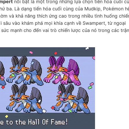
mpert
nổi bật là một trong những lựa chọn tiến hóa cuối c
thứ ba. Là dạng tiến hóa cuối cùng của Mudkip, Pokémon h
m và khả năng thích ứng cao trong nhiều tình huống chiế
đi sâu vào khám phá mọi khía cạnh về Swampert, từ ngoại
số sức mạnh cho đến vai trò chiến lược của nó trong các trậ