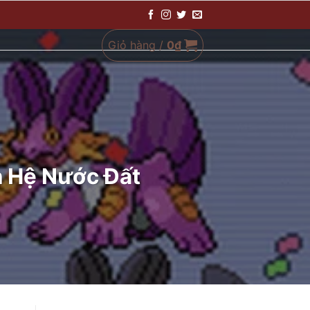
Giỏ hàng /
0
₫
n Hệ Nước Đất