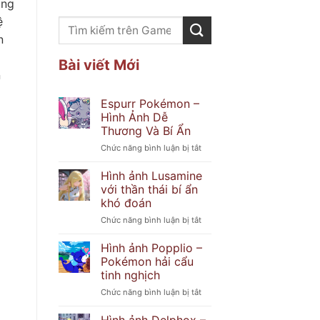
ùng
ệ
n
Bài viết Mới
n
Espurr Pokémon –
Hình Ảnh Dễ
Thương Và Bí Ẩn
ở
Chức năng bình luận bị tắt
Espurr
Pokémon
Hình ảnh Lusamine
–
với thần thái bí ẩn
Hình
khó đoán
Ảnh
ở
Chức năng bình luận bị tắt
Dễ
Hình
Thương
ảnh
Và
Hình ảnh Popplio –
Lusamine
Bí
Pokémon hải cẩu
với
Ẩn
tinh nghịch
thần
ở
Chức năng bình luận bị tắt
thái
Hình
bí
ảnh
ẩn