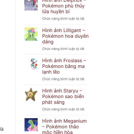
Hình ảnh Delphox –
Popplio
khó
Pokémon phù thủy
–
đoán
lửa huyền bí
Pokémon
ở
Chức năng bình luận bị tắt
hải
Hình
cẩu
ảnh
tinh
Hình ảnh Lilligant –
Delphox
nghịch
Pokémon hoa duyên
–
dáng
Pokémon
ở
Chức năng bình luận bị tắt
phù
Hình
thủy
ảnh
lửa
Hình ảnh Froslass –
Lilligant
huyền
Pokémon băng ma
–
bí
lạnh lẽo
Pokémon
ở
Chức năng bình luận bị tắt
hoa
Hình
duyên
ảnh
dáng
Hình ảnh Staryu –
Froslass
Pokémon sao biển
–
phát sáng
Pokémon
ở
Chức năng bình luận bị tắt
băng
Hình
ma
ảnh
lạnh
Hình ảnh Meganium
Staryu
lẽo
– Pokémon thảo
là
–
mộc hiền hòa