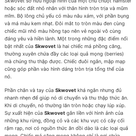
Skwovet sở hữu ngoại hình của một chú chuột hamster
hoặc sóc đất nhỏ nhắn với thân hình tròn trịa và mũm
mĩm. Bộ lông chủ yếu có màu nâu xám, với phần bụng
và má màu kem nhạt. Đôi mắt to tròn màu đen cùng
chiếc mũi nhỏ màu hồng tạo nên vẻ ngoài vô cùng
đáng yêu và hiền lành. Một trong những đặc điểm nổi
bật nhất của
Skwovet
là hai chiếc má phồng căng,
thường xuyên chứa đầy các loại quả mọng (berries)
mà chúng thu thập được. Chiếc đuôi ngắn, mập mạp
cũng góp phần vào hình dáng tròn trịa tổng thể của
nó.
Phần chân và tay của
Skwovet
khá ngắn nhưng đủ
nhanh nhẹn để giúp nó di chuyển và thu thập thức ăn.
Khi di chuyển, nó thường lăn tròn hoặc chạy lúp xúp.
Sự xuất hiện của
Skwovet
gắn liền với hình ảnh của
những khu rừng, đồng cỏ và các khu vực có cây cối
rậm rạp, nơi có nguồn thức ăn dồi dào là các loại quả
mọng. Chiếc má căng mọng không chỉ là nơi chứa