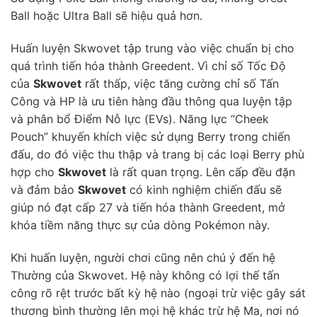
Ball hoặc Ultra Ball sẽ hiệu quả hơn.
Huấn luyện Skwovet tập trung vào việc chuẩn bị cho
quá trình tiến hóa thành Greedent. Vì chỉ số Tốc Độ
của
Skwovet
rất thấp, việc tăng cường chỉ số Tấn
Công và HP là ưu tiên hàng đầu thông qua luyện tập
và phân bổ Điểm Nỗ lực (EVs). Năng lực “Cheek
Pouch” khuyến khích việc sử dụng Berry trong chiến
đấu, do đó việc thu thập và trang bị các loại Berry phù
hợp cho
Skwovet
là rất quan trọng. Lên cấp đều đặn
và đảm bảo
Skwovet
có kinh nghiệm chiến đấu sẽ
giúp nó đạt cấp 27 và tiến hóa thành Greedent, mở
khóa tiềm năng thực sự của dòng Pokémon này.
Khi huấn luyện, người chơi cũng nên chú ý đến hệ
Thường của Skwovet. Hệ này không có lợi thế tấn
công rõ rệt trước bất kỳ hệ nào (ngoại trừ việc gây sát
thương bình thường lên mọi hệ khác trừ hệ Ma, nơi nó