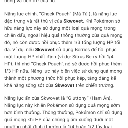
uống và tích trữ của nó.
Năng lực chính, “Cheek Pouch” (Má Túi), là năng lực
đặc trưng và rất thú vị của
Skwovet
. Khi Pokémon sở
hữu năng lực này sử dụng một loại quả mọng trong
chiến đấu, ngoài hiệu quả thông thường của quả mọng
đó, nó còn được hồi phục thêm 1/3 tổng lượng HP tối
đa. Ví dụ, nếu
Skwovet
sử dụng Berries để hồi phục
một lượng HP nhất định (ví dụ: Sitrus Berry hồi 1/4
HP), thì nhờ “Cheek Pouch”, nó sẽ được hồi phục thêm
1/3 HP nữa. Năng lực này biến việc sử dụng quả mọng
thành một phương thức hồi phục kép, tăng đáng kể
khả năng sống sót của
Skwovet
trên chiến trường.
Năng lực ẩn của Skwovet là “Gluttony” (Ham Ăn).
Năng lực này khiến Pokémon sử dụng quả mọng sớm
hơn bình thường. Thông thường, Pokémon chỉ sử dụng
quả mọng khi HP của chúng giảm xuống dưới một
ngưỡng nhất định (thường là 1/4 hoặc 1/2 tùy loại