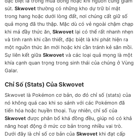
đặc biệt là trong mùa đông hoặc khi nguồn cung giảm
sút.
Skwovet
thường có những kho dự trữ bí mật
trong hang hoặc dưới lòng đất, nơi chúng cất giữ số
quả mọng đã thu thập. Mặc dù có vẻ ngoài chậm chạp
khi má đầy thức ăn,
Skwovet
lại có thể rất nhanh nhẹn
và tinh ranh khi cần thiết, đặc biệt là khi phát hiện ra
một nguồn thức ăn mới hoặc khi cần tránh kẻ săn mồi.
Sự liên kết giữa
Skwovet
và các loại quả mọng là một
khía cạnh quan trọng trong sinh thái của chúng ở Vùng
Galar.
Chỉ Số (Stats) Của Skwovet
Skwovet là Pokémon cơ bản, do đó chỉ số (stats) của
nó không quá cao khi so sánh với các Pokémon đã
tiến hóa hoặc huyền thoại. Tuy nhiên, chỉ số của
Skwovet
được phân bổ khá đồng đều, giúp nó có khả
năng hoạt động ở mức cơ bản trong nhiều vai trò.
Dưới đây là chỉ số cơ bản của
Skwovet
khi đạt cấp