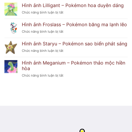
ảnh
Hình ảnh Lilligant – Pokémon hoa duyên dáng
cẩu
Delphox
tinh
ở
Chức năng bình luận bị tắt
–
nghịch
Hình
Pokémon
ảnh
Hình ảnh Froslass – Pokémon băng ma lạnh lẽo
phù
Lilligant
thủy
ở
Chức năng bình luận bị tắt
–
lửa
Hình
Pokémon
huyền
ảnh
hoa
Hình ảnh Staryu – Pokémon sao biển phát sáng
bí
Froslass
duyên
ở
Chức năng bình luận bị tắt
–
dáng
Hình
Pokémon
ảnh
băng
Hình ảnh Meganium – Pokémon thảo mộc hiền
Staryu
ma
hòa
–
lạnh
ở
Chức năng bình luận bị tắt
Pokémon
lẽo
Hình
sao
ảnh
biển
Meganium
phát
–
sáng
Pokémon
thảo
mộc
hiền
hòa