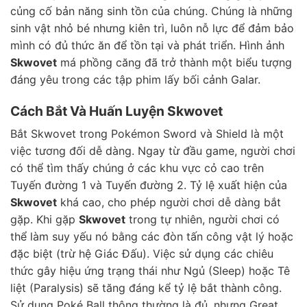
củng cố bản năng sinh tồn của chúng. Chúng là những
sinh vật nhỏ bé nhưng kiên trì, luôn nỗ lực để đảm bảo
mình có đủ thức ăn để tồn tại và phát triển. Hình ảnh
Skwovet
má phồng căng đã trở thành một biểu tượng
đáng yêu trong các tập phim lấy bối cảnh Galar.
Cách Bắt Và Huấn Luyện Skwovet
Bắt Skwovet trong Pokémon Sword và Shield là một
việc tương đối dễ dàng. Ngay từ đầu game, người chơi
có thể tìm thấy chúng ở các khu vực cỏ cao trên
Tuyến đường 1 và Tuyến đường 2. Tỷ lệ xuất hiện của
Skwovet
khá cao, cho phép người chơi dễ dàng bắt
gặp. Khi gặp
Skwovet
trong tự nhiên, người chơi có
thể làm suy yếu nó bằng các đòn tấn công vật lý hoặc
đặc biệt (trừ hệ Giác Đấu). Việc sử dụng các chiêu
thức gây hiệu ứng trạng thái như Ngủ (Sleep) hoặc Tê
liệt (Paralysis) sẽ tăng đáng kể tỷ lệ bắt thành công.
Sử dụng Poké Ball thông thường là đủ, nhưng Great