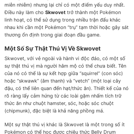
miễn nhiễm) nhưng lại chỉ có một điểm yếu duy nhất.
Điều này làm cho
Skwovet
trở thành một Pokémon
linh hoạt, có thể sử dụng trong nhiều trận đấu khác
nhau khi cần một Pokémon “trụ” tạm thời hoặc gây sát
thương ổn định trong giai đoạn đầu game.
Một Số Sự Thật Thú Vị Về Skwovet
Skwovet, với vẻ ngoài và hành vi độc đáo, có một số
sự thật thú vị mà người hâm mộ có thể chưa biết. Tên
của nó có thể là sự kết hợp giữa “squirrel” (con sóc)
hoặc “skwawk” (âm thanh) và “vetch” (một loại cây
đậu, có thể liên quan đến hạt/thức ăn). Thiết kế của nó
rõ ràng lấy cảm hứng từ các loài gặm nhấm tích trữ
thức ăn như chuột hamster, sóc, hoặc sóc chuột
(chipmunk), đặc biệt là khả năng phồng má.
Một sự thật thú vị khác là Skwovet là một trong số ít
Pokémon có thể học được chiêu thức Belly Drum