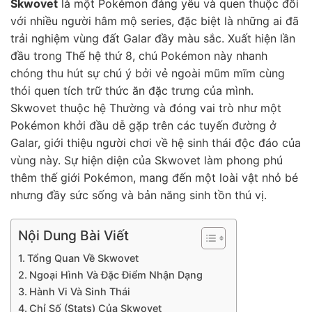
Skwovet
là một Pokémon đáng yêu và quen thuộc đối
với nhiều người hâm mộ series, đặc biệt là những ai đã
trải nghiệm vùng đất Galar đầy màu sắc. Xuất hiện lần
đầu trong Thế hệ thứ 8, chú Pokémon này nhanh
chóng thu hút sự chú ý bởi vẻ ngoài mũm mĩm cùng
thói quen tích trữ thức ăn đặc trưng của mình.
Skwovet thuộc hệ Thường và đóng vai trò như một
Pokémon khởi đầu dễ gặp trên các tuyến đường ở
Galar, giới thiệu người chơi về hệ sinh thái độc đáo của
vùng này. Sự hiện diện của Skwovet làm phong phú
thêm thế giới Pokémon, mang đến một loài vật nhỏ bé
nhưng đầy sức sống và bản năng sinh tồn thú vị.
Nội Dung Bài Viết
Tổng Quan Về Skwovet
Ngoại Hình Và Đặc Điểm Nhận Dạng
Hành Vi Và Sinh Thái
Chỉ Số (Stats) Của Skwovet