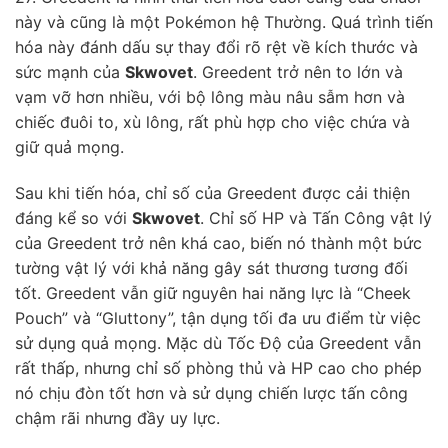
này và cũng là một Pokémon hệ Thường. Quá trình tiến
hóa này đánh dấu sự thay đổi rõ rệt về kích thước và
sức mạnh của
Skwovet
. Greedent trở nên to lớn và
vạm vỡ hơn nhiều, với bộ lông màu nâu sẫm hơn và
chiếc đuôi to, xù lông, rất phù hợp cho việc chứa và
giữ quả mọng.
Sau khi tiến hóa, chỉ số của Greedent được cải thiện
đáng kể so với
Skwovet
. Chỉ số HP và Tấn Công vật lý
của Greedent trở nên khá cao, biến nó thành một bức
tường vật lý với khả năng gây sát thương tương đối
tốt. Greedent vẫn giữ nguyên hai năng lực là “Cheek
Pouch” và “Gluttony”, tận dụng tối đa ưu điểm từ việc
sử dụng quả mọng. Mặc dù Tốc Độ của Greedent vẫn
rất thấp, nhưng chỉ số phòng thủ và HP cao cho phép
nó chịu đòn tốt hơn và sử dụng chiến lược tấn công
chậm rãi nhưng đầy uy lực.