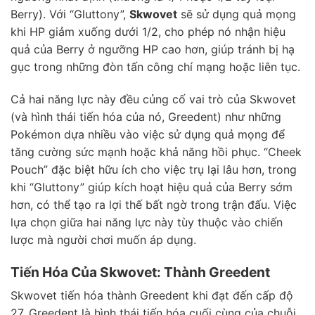
Berry). Với “Gluttony”,
Skwovet
sẽ sử dụng quả mọng
khi HP giảm xuống dưới 1/2, cho phép nó nhận hiệu
quả của Berry ở ngưỡng HP cao hơn, giúp tránh bị hạ
gục trong những đòn tấn công chí mạng hoặc liên tục.
Cả hai năng lực này đều củng cố vai trò của Skwovet
(và hình thái tiến hóa của nó, Greedent) như những
Pokémon dựa nhiều vào việc sử dụng quả mọng để
tăng cường sức mạnh hoặc khả năng hồi phục. “Cheek
Pouch” đặc biệt hữu ích cho việc trụ lại lâu hơn, trong
khi “Gluttony” giúp kích hoạt hiệu quả của Berry sớm
hơn, có thể tạo ra lợi thế bất ngờ trong trận đấu. Việc
lựa chọn giữa hai năng lực này tùy thuộc vào chiến
lược mà người chơi muốn áp dụng.
Tiến Hóa Của Skwovet: Thành Greedent
Skwovet tiến hóa thành Greedent khi đạt đến cấp độ
27. Greedent là hình thái tiến hóa cuối cùng của chuỗi