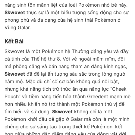
năng sinh tồn mãnh liệt của loài Pokémon nhỏ bé này.
Skwovet
thực sự là một biểu tượng sống động cho sự
phong phú và đa dạng của hệ sinh thái Pokémon ở
Vùng Galar.
Kết Bài
Skwovet là một Pokémon hệ Thường đáng yêu và đầy
cá tính của Thế hệ thứ 8. Với vẻ ngoài mũm mĩm, đôi
má phồng căng và bản năng tham ăn đáng kinh ngạc,
Skwovet
đã để lại ấn tượng sâu sắc trong lòng người
hâm mộ. Mặc dù chỉ số cơ bản không quá nổi bật,
nhưng khả năng tích trữ thức ăn qua năng lực “Cheek
Pouch” và tiềm năng tiến hóa thành Greedent mạnh mẽ
hơn nhiều khiến nó trở thành một Pokémon thú vị để
tìm hiểu và sử dụng.
Skwovet
không chỉ là một
Pokémon khởi đầu dễ gặp ở Galar mà còn là một minh
chứng cho sự sáng tạo trong thiết kế Pokémon, kết
hợp giữa những đặc điểm đáng yêu của động vật đời