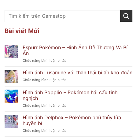
Bài viết Mới
Espurr Pokémon – Hình Ảnh Dễ Thương Và Bí
Ẩn
ở
Chức năng bình luận bị tắt
Espurr
Pokémon
Hình ảnh Lusamine với thần thái bí ẩn khó đoán
–
ở
Chức năng bình luận bị tắt
Hình
Hình
Ảnh
ảnh
Hình ảnh Popplio – Pokémon hải cẩu tinh
Dễ
Lusamine
Thương
nghịch
với
Và
ở
Chức năng bình luận bị tắt
thần
Bí
Hình
thái
Ẩn
ảnh
bí
Hình ảnh Delphox – Pokémon phù thủy lửa
Popplio
ẩn
huyền bí
–
khó
ở
Chức năng bình luận bị tắt
Pokémon
đoán
Hình
hải