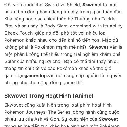
Đối với người chơi Sword và Shield,
Skwovet
là một
người bạn đồng hành đáng tin cậy trong giai đoạn đầu.
Khả năng học các chiêu thức hệ Thường như Tackle,
Bite, và sau này là Body Slam, combined with its ability
Cheek Pouch, giúp nó đối phó tốt với nhiều loại
Pokémon khác nhau cho đến khi nó tiến hóa. Mặc dù
không phải là Pokémon mạnh mẽ nhất,
Skwovet
vẫn là
một phần không thể thiếu trong trải nghiệm khám phá
Galar của nhiều người chơi. Bạn có thể tìm thấy nhiều
thông tin chi tiết về các Pokémon khác và thế giới
game tại
gamestop.vn
, nơi cung cấp nguồn tài nguyên
phong phú cho cộng đồng game thủ.
Skwovet Trong Hoạt Hình (Anime)
Skwovet cũng xuất hiện trong loạt phim hoạt hình
Pokémon Journeys: The Series, đồng hành cùng cuộc
phiêu lưu của Ash và Goh. Sự xuất hiện của
Skwovet
trong anime tiếp tục khắc họa hình ảnh một Pokémon