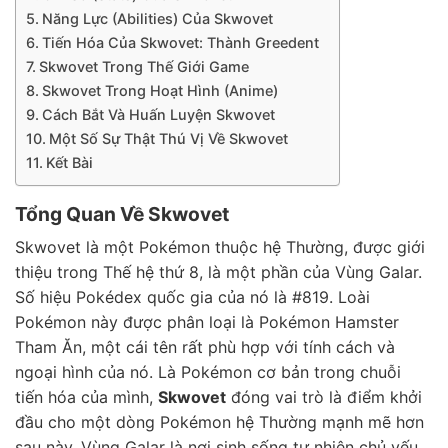
Năng Lực (Abilities) Của Skwovet
Tiến Hóa Của Skwovet: Thành Greedent
Skwovet Trong Thế Giới Game
Skwovet Trong Hoạt Hình (Anime)
Cách Bắt Và Huấn Luyện Skwovet
Một Số Sự Thật Thú Vị Về Skwovet
Kết Bài
Tổng Quan Về Skwovet
Skwovet là một Pokémon thuộc hệ Thường, được giới
thiệu trong Thế hệ thứ 8, là một phần của Vùng Galar.
Số hiệu Pokédex quốc gia của nó là #819. Loài
Pokémon này được phân loại là Pokémon Hamster
Tham Ăn, một cái tên rất phù hợp với tính cách và
ngoại hình của nó. Là Pokémon cơ bản trong chuỗi
tiến hóa của mình,
Skwovet
đóng vai trò là điểm khởi
đầu cho một dòng Pokémon hệ Thường mạnh mẽ hơn
sau này. Vùng Galar là nơi sinh sống tự nhiên chủ yếu