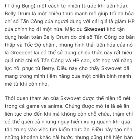
(Trống Bụng) một cách tự nhiên (trước khi tiến hóa).
Belly Drum là một chiêu thức mạnh mẽ giúp tối đa hóa
chỉ số Tấn Công của người dùng với cái giá là giảm HP
của chính họ đi một nửa. Mặc dù
Skwovet
khó tận
dụng hoàn toàn Belly Drum do chỉ số Tấn Công cơ bản
thấp và Tốc Độ chậm, nhưng hình thái tiến hóa của nó
là Greedent lại có thể sử dụng chiêu thức này rất hiệu
quả nhờ chỉ số Tấn Công và HP cao, kết hợp với năng
lực hồi phục từ Berry. Điều này cho thấy Skwovet đã
mang trong mình tiềm năng của một chiến binh mạnh
mẽ từ khi còn nhỏ.
Thói quen tham ăn của Skwovet được thể hiện rõ nét
trong cả game và anime. Chúng được mô tả là sẽ ăn
liên tục cho đến khi má không còn chỗ chứa, thậm chí
có thể quên cả những nguy hiểm xung quanh khi quá
tập trung vào việc tìm kiếm thức ăn. Điều này tạo nên
những khoảnh khắc hài hước nhưng cũng thể hiện bản