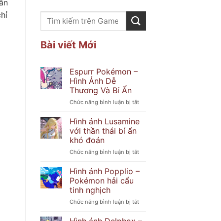
gắn
hỉ
Bài viết Mới
Espurr Pokémon –
Hình Ảnh Dễ
Thương Và Bí Ẩn
ở
Chức năng bình luận bị tắt
Espurr
Pokémon
Hình ảnh Lusamine
–
với thần thái bí ẩn
Hình
khó đoán
Ảnh
ở
Chức năng bình luận bị tắt
Dễ
Hình
Thương
ảnh
Và
Hình ảnh Popplio –
Lusamine
Bí
Pokémon hải cẩu
với
Ẩn
tinh nghịch
thần
ở
Chức năng bình luận bị tắt
thái
Hình
bí
ảnh
ẩn