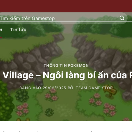
ìm
ếm:
n
Tin tức
THÔNG TIN POKEMON
Village – Ngôi làng bí ẩn củ
ĐĂNG VÀO
29/06/2025
BỞI
TEAM GAME STOP