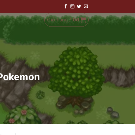
Giỏ hàng /
0
₫
a Pokemon