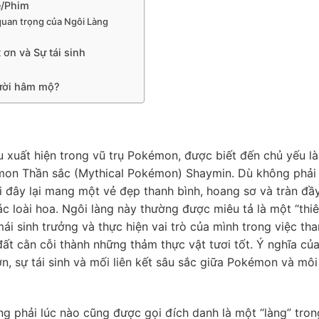
e/Phim
 quan trọng của Ngôi Làng
 ơn và Sự tái sinh
gười hâm mộ?
u xuất hiện trong vũ trụ Pokémon, được biết đến chủ yếu là
émon Thần sắc (Mythical Pokémon) Shaymin. Dù không phải 
i đây lại mang một vẻ đẹp thanh bình, hoang sơ và tràn đầ
các loài hoa. Ngôi làng này thường được miêu tả là một “thi
ái sinh trưởng và thực hiện vai trò của mình trong việc th
ất cằn cỗi thành những thảm thực vật tươi tốt. Ý nghĩa củ
ơn, sự tái sinh và mối liên kết sâu sắc giữa Pokémon và môi
ng phải lúc nào cũng được gọi đích danh là một “làng” tron