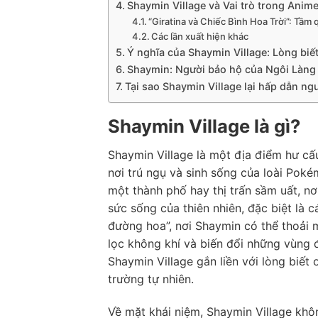
Shaymin Village và Vai trò trong Anim
“Giratina và Chiếc Bình Hoa Trời”: Tầm
Các lần xuất hiện khác
Ý nghĩa của Shaymin Village: Lòng biết
Shaymin: Người bảo hộ của Ngôi Làng
Tại sao Shaymin Village lại hấp dẫn n
Shaymin Village là gì?
Shaymin Village là một địa điểm hư cấ
nơi trú ngụ và sinh sống của loài Pok
một thành phố hay thị trấn sầm uất, nơ
sức sống của thiên nhiên, đặc biệt là 
đường hoa”, nơi Shaymin có thể thoải m
lọc không khí và biến đổi những vùng đ
Shaymin Village gắn liền với lòng biết 
trường tự nhiên.
Về mặt khái niệm, Shaymin Village khô