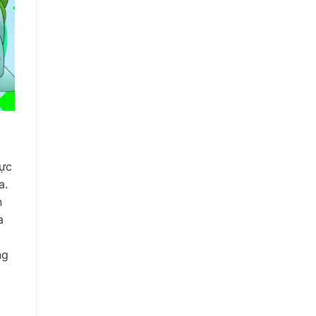
hực
a.
n
a
ng