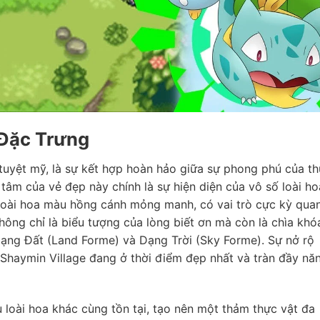
 Đặc Trưng
 tuyệt mỹ, là sự kết hợp hoàn hảo giữa sự phong phú của t
 tâm của vẻ đẹp này chính là sự hiện diện của vô số loài ho
 loài hoa màu hồng cánh mỏng manh, có vai trò cực kỳ qua
hông chỉ là biểu tượng của lòng biết ơn mà còn là chìa khó
Dạng Đất (Land Forme) và Dạng Trời (Sky Forme). Sự nở rộ
 Shaymin Village đang ở thời điểm đẹp nhất và tràn đầy nă
 loài hoa khác cùng tồn tại, tạo nên một thảm thực vật đa