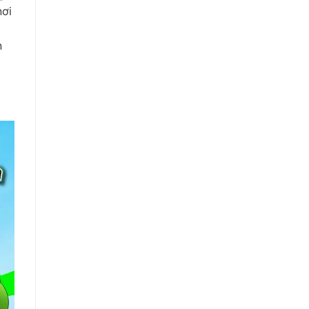
nơi
n