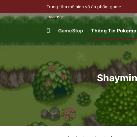
Bỏ
Trung tâm mô hình và ấn phẩm game
qua
T
nội
ki
dung
GameStop
Thông Tin Pokemo
Shaymin 