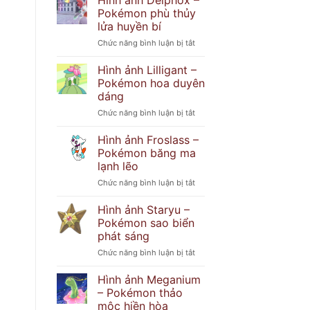
Hình ảnh Delphox –
Popplio
khó
Pokémon phù thủy
–
đoán
lửa huyền bí
Pokémon
ở
Chức năng bình luận bị tắt
hải
Hình
cẩu
ảnh
tinh
Hình ảnh Lilligant –
Delphox
nghịch
Pokémon hoa duyên
–
dáng
Pokémon
ở
Chức năng bình luận bị tắt
phù
Hình
thủy
ảnh
lửa
Hình ảnh Froslass –
Lilligant
huyền
Pokémon băng ma
–
bí
lạnh lẽo
Pokémon
ở
Chức năng bình luận bị tắt
hoa
Hình
duyên
ảnh
dáng
Hình ảnh Staryu –
Froslass
Pokémon sao biển
–
phát sáng
Pokémon
ở
Chức năng bình luận bị tắt
băng
Hình
ma
ảnh
lạnh
Hình ảnh Meganium
Staryu
lẽo
– Pokémon thảo
–
mộc hiền hòa