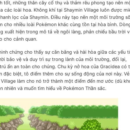
h tốt, những thân cây cổ thụ và thảm rêu phong tạo nên m
a các loài hoa. Không khí tại Shaymin Village luôn được mi
g thanh lọc của Shaymin. Điều này tạo nên một môi trường s
n cho nhiều loài Pokémon khác cùng tồn tại hòa bình. Dòn
 xuất hiện trong mô tả về ngôi làng, phản chiếu bầu trời 
o cho cảnh quan.
 minh chứng cho thấy sự cân bằng và hài hòa giữa các yếu t
i bảo vệ và duy trì sự trong lành của môi trường, đổi lại,
trú ẩn an toàn cho chúng. Chu kỳ nở hoa của Gracidea có 
n đặc biệt, tô điểm thêm cho sự sống động của nơi này. Vẻ
 Village làm cho nó trở thành một điểm đến mơ ước (dù kh
ên nhiên và muốn tìm hiểu về Pokémon Thần sắc.