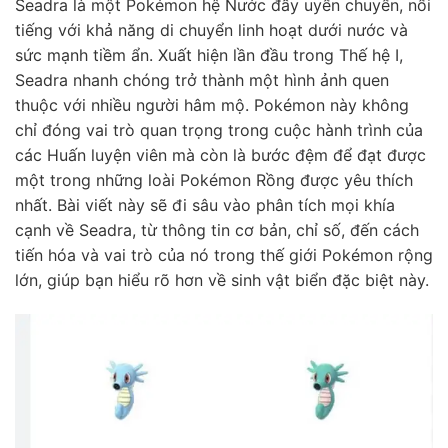
Seadra là một Pokémon hệ Nước đầy uyển chuyển, nổi
tiếng với khả năng di chuyển linh hoạt dưới nước và
sức mạnh tiềm ẩn. Xuất hiện lần đầu trong Thế hệ I,
Seadra nhanh chóng trở thành một hình ảnh quen
thuộc với nhiều người hâm mộ. Pokémon này không
chỉ đóng vai trò quan trọng trong cuộc hành trình của
các Huấn luyện viên mà còn là bước đệm để đạt được
một trong những loài Pokémon Rồng được yêu thích
nhất. Bài viết này sẽ đi sâu vào phân tích mọi khía
cạnh về Seadra, từ thông tin cơ bản, chỉ số, đến cách
tiến hóa và vai trò của nó trong thế giới Pokémon rộng
lớn, giúp bạn hiểu rõ hơn về sinh vật biển đặc biệt này.