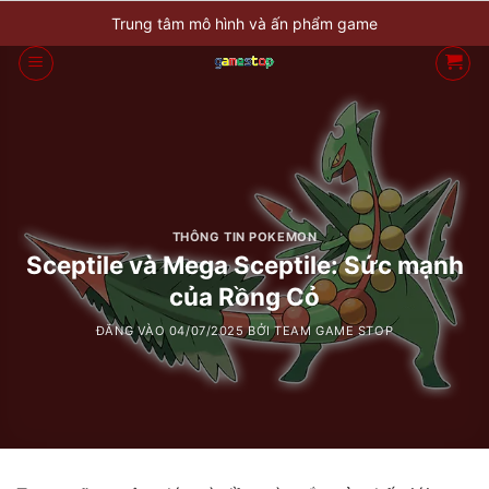
Bỏ
Trung tâm mô hình và ấn phẩm game
qua
nội
dung
THÔNG TIN POKEMON
Sceptile và Mega Sceptile: Sức mạnh
của Rồng Cỏ
ĐĂNG VÀO
04/07/2025
BỞI
TEAM GAME STOP