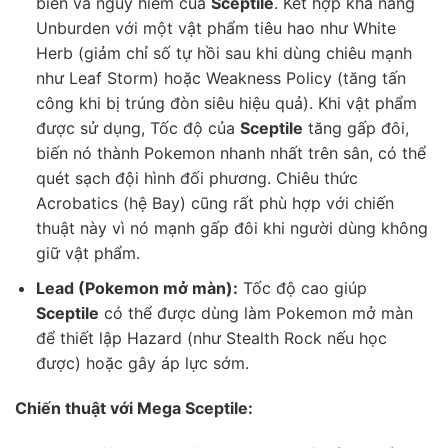
biến và nguy hiểm của
Sceptile
. Kết hợp khả năng
Unburden với một vật phẩm tiêu hao như White
Herb (giảm chỉ số tự hồi sau khi dùng chiêu mạnh
như Leaf Storm) hoặc Weakness Policy (tăng tấn
công khi bị trúng đòn siêu hiệu quả). Khi vật phẩm
được sử dụng, Tốc độ của
Sceptile
tăng gấp đôi,
biến nó thành Pokemon nhanh nhất trên sân, có thể
quét sạch đội hình đối phương. Chiêu thức
Acrobatics (hệ Bay) cũng rất phù hợp với chiến
thuật này vì nó mạnh gấp đôi khi người dùng không
giữ vật phẩm.
Lead (Pokemon mở màn):
Tốc độ cao giúp
Sceptile
có thể được dùng làm Pokemon mở màn
để thiết lập Hazard (như Stealth Rock nếu học
được) hoặc gây áp lực sớm.
Chiến thuật với Mega Sceptile: