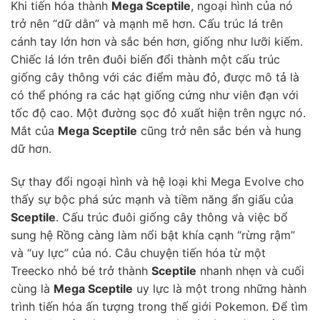
Khi tiến hóa thành
Mega Sceptile
, ngoại hình của nó
trở nên “dữ dằn” và mạnh mẽ hơn. Cấu trúc lá trên
cánh tay lớn hơn và sắc bén hơn, giống như lưỡi kiếm.
Chiếc lá lớn trên đuôi biến đổi thành một cấu trúc
giống cây thông với các điểm màu đỏ, được mô tả là
có thể phóng ra các hạt giống cứng như viên đạn với
tốc độ cao. Một đường sọc đỏ xuất hiện trên ngực nó.
Mắt của
Mega Sceptile
cũng trở nên sắc bén và hung
dữ hơn.
Sự thay đổi ngoại hình và hệ loại khi Mega Evolve cho
thấy sự bộc phá sức mạnh và tiềm năng ẩn giấu của
Sceptile
. Cấu trúc đuôi giống cây thông và việc bổ
sung hệ Rồng càng làm nổi bật khía cạnh “rừng rậm”
và “uy lực” của nó. Câu chuyện tiến hóa từ một
Treecko nhỏ bé trở thành
Sceptile
nhanh nhẹn và cuối
cùng là
Mega Sceptile
uy lực là một trong những hành
trình tiến hóa ấn tượng trong thế giới Pokemon. Để tìm