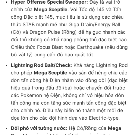
Hyper Offense Special Sweeper:
Đây là vai trò
chính của
Mega Sceptile
. Với Tốc độ 145 và Tấn
công Đặc biệt 145, mục tiêu là sử dụng các chiêu
thức STAB mạnh mẽ như Giga Drain/Energy Ball
(Cỏ) và Dragon Pulse (Rồng) để hạ gục nhanh các
đối thủ không có khả năng phòng thủ đặc biệt cao.
Chiêu thức Focus Blast hoặc Earthquake (nếu dùng
bộ vật lý) cung cấp độ bao quát tốt.
Lightning Rod Bait/Check:
Khả năng Lightning Rod
cho phép
Mega Sceptile
vào sân để hứng chịu các
đòn tấn công hệ Điện nhắm vào đồng đội (đặc biệt
hiệu quả trong đấu đôi/ba) hoặc chuyển đổi trước
các Pokemon hệ Điện, không chỉ vô hiệu hóa đòn
tấn công mà còn tăng sức mạnh tấn công đặc biệt
cho chính nó. Điều này biến nó thành một mối đe
dọa lớn cho các đội hình dựa vào Electric-type.
Đối phó với tường nước:
Hệ Cỏ/Rồng của
Mega