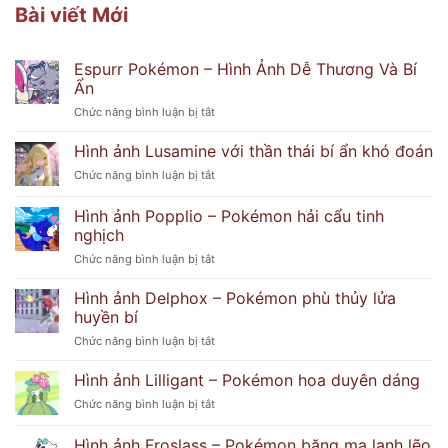
Bài viết Mới
Espurr Pokémon – Hình Ảnh Dễ Thương Và Bí
Ẩn
ở
Chức năng bình luận bị tắt
Espurr
Pokémon
Hình ảnh Lusamine với thần thái bí ẩn khó đoán
–
ở
Chức năng bình luận bị tắt
Hình
Hình
Ảnh
ảnh
Hình ảnh Popplio – Pokémon hải cẩu tinh
Dễ
Lusamine
Thương
nghịch
với
Và
ở
Chức năng bình luận bị tắt
thần
Bí
Hình
thái
Ẩn
ảnh
bí
Hình ảnh Delphox – Pokémon phù thủy lửa
Popplio
ẩn
huyền bí
–
khó
ở
Chức năng bình luận bị tắt
Pokémon
đoán
Hình
hải
ảnh
Hình ảnh Lilligant – Pokémon hoa duyên dáng
cẩu
Delphox
tinh
ở
Chức năng bình luận bị tắt
–
nghịch
Hình
Pokémon
ảnh
Hình ảnh Froslass – Pokémon băng ma lạnh lẽo
phù