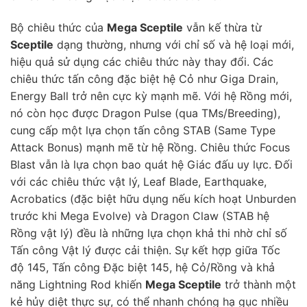
Bộ chiêu thức của
Mega Sceptile
vẫn kế thừa từ
Sceptile
dạng thường, nhưng với chỉ số và hệ loại mới,
hiệu quả sử dụng các chiêu thức này thay đổi. Các
chiêu thức tấn công đặc biệt hệ Cỏ như Giga Drain,
Energy Ball trở nên cực kỳ mạnh mẽ. Với hệ Rồng mới,
nó còn học được Dragon Pulse (qua TMs/Breeding),
cung cấp một lựa chọn tấn công STAB (Same Type
Attack Bonus) mạnh mẽ từ hệ Rồng. Chiêu thức Focus
Blast vẫn là lựa chọn bao quát hệ Giác đấu uy lực. Đối
với các chiêu thức vật lý, Leaf Blade, Earthquake,
Acrobatics (đặc biệt hữu dụng nếu kích hoạt Unburden
trước khi Mega Evolve) và Dragon Claw (STAB hệ
Rồng vật lý) đều là những lựa chọn khả thi nhờ chỉ số
Tấn công Vật lý được cải thiện. Sự kết hợp giữa Tốc
độ 145, Tấn công Đặc biệt 145, hệ Cỏ/Rồng và khả
năng Lightning Rod khiến
Mega Sceptile
trở thành một
kẻ hủy diệt thực sự, có thể nhanh chóng hạ gục nhiều