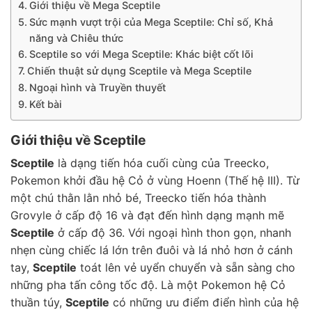
Giới thiệu về Mega Sceptile
Sức mạnh vượt trội của Mega Sceptile: Chỉ số, Khả
năng và Chiêu thức
Sceptile so với Mega Sceptile: Khác biệt cốt lõi
Chiến thuật sử dụng Sceptile và Mega Sceptile
Ngoại hình và Truyền thuyết
Kết bài
Giới thiệu về Sceptile
Sceptile
là dạng tiến hóa cuối cùng của Treecko,
Pokemon khởi đầu hệ Cỏ ở vùng Hoenn (Thế hệ III). Từ
một chú thằn lằn nhỏ bé, Treecko tiến hóa thành
Grovyle ở cấp độ 16 và đạt đến hình dạng mạnh mẽ
Sceptile
ở cấp độ 36. Với ngoại hình thon gọn, nhanh
nhẹn cùng chiếc lá lớn trên đuôi và lá nhỏ hơn ở cánh
tay,
Sceptile
toát lên vẻ uyển chuyển và sẵn sàng cho
những pha tấn công tốc độ. Là một Pokemon hệ Cỏ
thuần túy,
Sceptile
có những ưu điểm điển hình của hệ