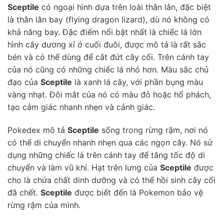
Sceptile
có ngoại hình dựa trên loài thằn lằn, đặc biệt
là thằn lằn bay (flying dragon lizard), dù nó không có
khả năng bay. Đặc điểm nổi bật nhất là chiếc lá lớn
hình cây dương xỉ ở cuối đuôi, được mô tả là rất sắc
bén và có thể dùng để cắt đứt cây cối. Trên cánh tay
của nó cũng có những chiếc lá nhỏ hơn. Màu sắc chủ
đạo của
Sceptile
là xanh lá cây, với phần bụng màu
vàng nhạt. Đôi mắt của nó có màu đỏ hoặc hổ phách,
tạo cảm giác nhanh nhẹn và cảnh giác.
Pokedex mô tả
Sceptile
sống trong rừng rậm, nơi nó
có thể di chuyển nhanh nhẹn qua các ngọn cây. Nó sử
dụng những chiếc lá trên cánh tay để tăng tốc độ di
chuyển và làm vũ khí. Hạt trên lưng của
Sceptile
được
cho là chứa chất dinh dưỡng và có thể hồi sinh cây cối
đã chết.
Sceptile
được biết đến là Pokemon bảo vệ
rừng rậm của mình.