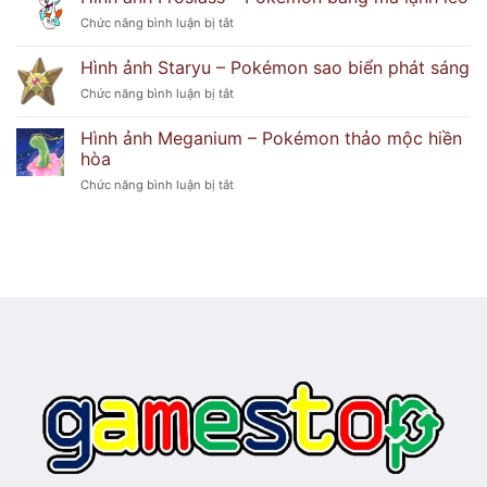
Lilligant
thủy
ở
Chức năng bình luận bị tắt
–
lửa
Hình
Pokémon
huyền
ảnh
hoa
Hình ảnh Staryu – Pokémon sao biển phát sáng
bí
Froslass
duyên
ở
Chức năng bình luận bị tắt
–
dáng
Hình
Pokémon
ảnh
băng
Hình ảnh Meganium – Pokémon thảo mộc hiền
Staryu
ma
hòa
–
lạnh
ở
Chức năng bình luận bị tắt
Pokémon
lẽo
Hình
sao
ảnh
biển
Meganium
phát
–
sáng
Pokémon
thảo
mộc
hiền
hòa