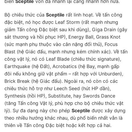
biến
Sceptile
vốn đã nhanh lại càng nhanh hơn nữa.
Bộ chiêu thức của
Sceptile
rất linh hoạt. Về tấn công
đặc biệt, nó học được Leaf Storm (rất mạnh nhưng
giảm Tấn công Đặc biệt sau khi dùng), Giga Drain (gây
sát thương và hồi phục HP), Energy Ball, Grass Knot
(sức mạnh phụ thuộc vào cân nặng đối thủ), Focus
Blast (hệ Giác đấu, mạnh nhưng kém chính xác). Về tấn
công vật lý, nó có Leaf Blade (chiêu thức signature),
Earthquake (hệ Đất), Acrobatics (hệ Bay, mạnh gấp
đôi nếu không giữ vật phẩm – rất hợp với Unburden),
Brick Break (hệ Giác đấu). Ngoài ra, nó còn có các
chiêu thức hỗ trợ như Leech Seed (hút HP dần),
Synthesis (hồi HP), Substitute, hay Swords Dance
(tăng Tấn công Vật lý, phù hợp cho bộ chiêu thức vật
lý). Sự đa dạng này cho phép
Sceptile
được xây dựng
theo nhiều hướng khác nhau, dù phổ biến nhất vẫn là
thiên về Tấn công Đặc biệt hoặc kết hợp cả hai.