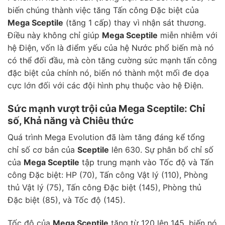
biến chúng thành việc tăng Tấn công Đặc biệt của
Mega Sceptile
(tăng 1 cấp) thay vì nhận sát thương.
Điều này không chỉ giúp
Mega Sceptile
miễn nhiễm với
hệ Điện, vốn là điểm yếu của hệ Nước phổ biến mà nó
có thể đối đầu, mà còn tăng cường sức mạnh tấn công
đặc biệt của chính nó, biến nó thành một mối đe dọa
cực lớn đối với các đội hình phụ thuộc vào hệ Điện.
Sức mạnh vượt trội của Mega Sceptile: Chỉ
số, Khả năng và Chiêu thức
Quá trình Mega Evolution đã làm tăng đáng kể tổng
chỉ số cơ bản của
Sceptile
lên 630. Sự phân bổ chỉ số
của
Mega Sceptile
tập trung mạnh vào Tốc độ và Tấn
công Đặc biệt: HP (70), Tấn công Vật lý (110), Phòng
thủ Vật lý (75), Tấn công Đặc biệt (145), Phòng thủ
Đặc biệt (85), và Tốc độ (145).
Tốc độ của
Mega Sceptile
tăng từ 120 lên 145, biến nó