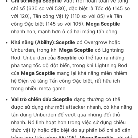
Chỉ số:
Mega Sceptile
vượt trội hoàn toàn về tổng
chỉ số (630 so với 530), đặc biệt là Tốc độ (145 so
với 120), Tấn công Vật lý (110 so với 85) và Tấn
công Đặc biệt (145 so với 105).
Mega Sceptile
nhanh hơn, mạnh hơn ở cả hai mảng tấn công.
Khả năng (Ability):
Sceptile
có Overgrow hoặc
Unburden, trong khi
Mega Sceptile
có Lightning
Rod. Unburden của
Sceptile
có thể tạo ra những
pha tăng tốc độ đột biến, trong khi Lightning Rod
của
Mega Sceptile
mang lại khả năng miễn nhiễm
hệ Điện và tăng Tấn công Đặc biệt, rất hữu ích
trong nhiều meta game.
Vai trò chiến đấu:
Sceptile
dạng thường có thể
được sử dụng như một attacker nhanh, có khả năng
tận dụng Unburden để vượt qua những đối thủ
nhanh. Nó linh hoạt hơn trong việc sử dụng chiêu
thức vật lý hoặc đặc biệt do sự phân bổ chỉ số cân
bằng hơn (tấn công 85/105).
Mega Sceptile
, với chỉ