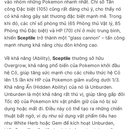
vào nhóm những Pokemon nhanh nhất. Chỉ số Tấn
công Đặc biệt (105) cũng rất đáng chú ý, cho thấy nó
có khả năng gây sát thương đặc biệt mạnh mẽ. Trong
khi đó, các chỉ số phòng thủ (65 Phòng thủ Vật lý, 85
Phòng thủ Đặc biệt) và HP (70) chỉ ở mức trung bình,
khiến
Sceptile
trở thành một “glass cannon” – tấn công
mạnh nhưng khả năng chịu đòn không cao.
Về khả năng (Ability),
Sceptile
thường sở hữu
Overgrow, khả năng phổ biến của Pokemon khởi đầu
hệ Cỏ, giúp tăng sức mạnh cho các chiêu thức hệ Cỏ
lên 1.5 lần khi HP của Pokemon giảm xuống dưới 1/3.
Khả năng Ẩn (Hidden Ability) của nó là Unburden.
Unburden là một khả năng rất thú vị, giúp tăng gấp đôi
Tốc độ của Pokemon khi vật phẩm giữ của nó bị sử
dụng hoặc mất đi. Điều này có thể tạo ra những chiến
thuật bất ngờ, ví dụ như sử dụng vật phẩm tiêu hao
như White Herb hoặc Gem để kích hoạt Unburden,