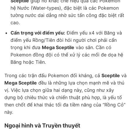
Sceptile
giúp nó khắc chế hiệu quả các Pokemon
hệ Nước (Water-types), đặc biệt là các Pokemon
tường nước dai dẳng nhờ sức tấn công đặc biệt rất
cao.
Cẩn trọng với điểm yếu:
Điểm yếu x4 với Băng và
điểm yếu Rồng/Tiên đòi hỏi người chơi phải cẩn
trọng khi đưa
Mega Sceptile
vào sân. Cần có
Pokemon đồng đội có thể xử lý các mối đe dọa hệ
Băng hoặc Tiên.
Trong các trận đấu Pokemon đối kháng, cả
Sceptile
và
Mega Sceptile
đều là những lựa chọn mạnh mẽ và thú
vị. Việc lựa chọn giữa hai dạng này, cũng như xây
dựng bộ chiêu thức và chiến thuật phù hợp, là yếu tố
then chốt để khai thác tối đa tiềm năng của “Rồng Cỏ”
này.
Ngoại hình và Truyền thuyết