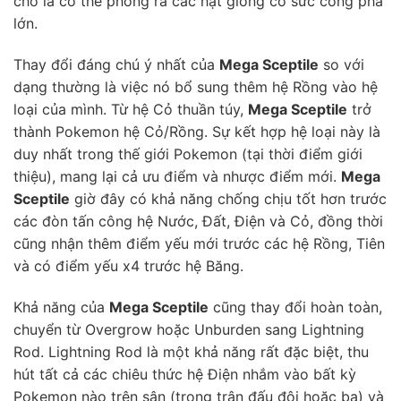
cho là có thể phóng ra các hạt giống có sức công phá
lớn.
Thay đổi đáng chú ý nhất của
Mega Sceptile
so với
dạng thường là việc nó bổ sung thêm hệ Rồng vào hệ
loại của mình. Từ hệ Cỏ thuần túy,
Mega Sceptile
trở
thành Pokemon hệ Cỏ/Rồng. Sự kết hợp hệ loại này là
duy nhất trong thế giới Pokemon (tại thời điểm giới
thiệu), mang lại cả ưu điểm và nhược điểm mới.
Mega
Sceptile
giờ đây có khả năng chống chịu tốt hơn trước
các đòn tấn công hệ Nước, Đất, Điện và Cỏ, đồng thời
cũng nhận thêm điểm yếu mới trước các hệ Rồng, Tiên
và có điểm yếu x4 trước hệ Băng.
Khả năng của
Mega Sceptile
cũng thay đổi hoàn toàn,
chuyển từ Overgrow hoặc Unburden sang Lightning
Rod. Lightning Rod là một khả năng rất đặc biệt, thu
hút tất cả các chiêu thức hệ Điện nhắm vào bất kỳ
Pokemon nào trên sân (trong trận đấu đôi hoặc ba) và