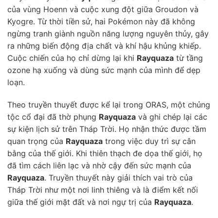
của vùng Hoenn và cuộc xung đột giữa Groudon và
Kyogre. Từ thời tiền sử, hai Pokémon này đã không
ngừng tranh giành nguồn năng lượng nguyên thủy, gây
ra những biến động địa chất và khí hậu khủng khiếp.
Cuộc chiến của họ chỉ dừng lại khi
Rayquaza
từ tầng
ozone hạ xuống và dùng sức mạnh của mình để dẹp
loạn.
Theo truyền thuyết được kể lại trong ORAS, một chủng
tộc cổ đại đã thờ phụng
Rayquaza
và ghi chép lại các
sự kiện lịch sử trên Tháp Trời. Họ nhận thức được tầm
quan trọng của
Rayquaza
trong việc duy trì sự cân
bằng của thế giới. Khi thiên thạch đe dọa thế giới, họ
đã tìm cách liên lạc và nhờ cậy đến sức mạnh của
Rayquaza
. Truyền thuyết này giải thích vai trò của
Tháp Trời như một nơi linh thiêng và là điểm kết nối
giữa thế giới mặt đất và nơi ngự trị của
Rayquaza
.