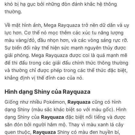
khó bị hạ gục bởi những đòn đánh khắc hệ thông
thường.
Về mặt hình ảnh, Mega Rayquaza trở nên dữ dằn và uy
lực hơn. Cơ thể nó mọc thêm các xúc tu năng lượng
màu vàng/đỏ, đầu nhọn hơn, và các vòng sáng rực rỡ.
Sự biến đổi này thể hiện sức mạnh nguyên thủy được
giải phóng. Mega Rayquaza được coi là quá mạnh mẽ
để thi đấu trong các giải đấu chính thức thông thường
và thường chỉ được phép trong các thể thức đặc biệt,
khẳng định vị thế đỉnh cao của nó.
Hình dạng Shiny của Rayquaza
Giống như nhiều Pokémon,
Rayquaza
cũng có hình
dạng Shiny (màu sắc khác biệt so với màu gốc). Hình
dạng Shiny của
Rayquaza
đặc biệt nổi tiếng và được
săn đón bởi người hâm mộ. Thay vì màu xanh lá cây
quen thuộc,
Rayquaza
Shiny có màu đen huyền bí,