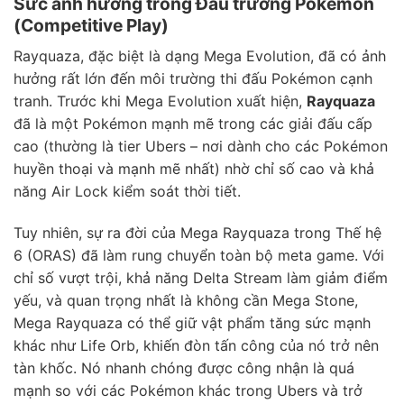
Sức ảnh hưởng trong Đấu trường Pokémon
(Competitive Play)
Rayquaza, đặc biệt là dạng Mega Evolution, đã có ảnh
hưởng rất lớn đến môi trường thi đấu Pokémon cạnh
tranh. Trước khi Mega Evolution xuất hiện,
Rayquaza
đã là một Pokémon mạnh mẽ trong các giải đấu cấp
cao (thường là tier Ubers – nơi dành cho các Pokémon
huyền thoại và mạnh mẽ nhất) nhờ chỉ số cao và khả
năng Air Lock kiểm soát thời tiết.
Tuy nhiên, sự ra đời của Mega Rayquaza trong Thế hệ
6 (ORAS) đã làm rung chuyển toàn bộ meta game. Với
chỉ số vượt trội, khả năng Delta Stream làm giảm điểm
yếu, và quan trọng nhất là không cần Mega Stone,
Mega Rayquaza có thể giữ vật phẩm tăng sức mạnh
khác như Life Orb, khiến đòn tấn công của nó trở nên
tàn khốc. Nó nhanh chóng được công nhận là quá
mạnh so với các Pokémon khác trong Ubers và trở