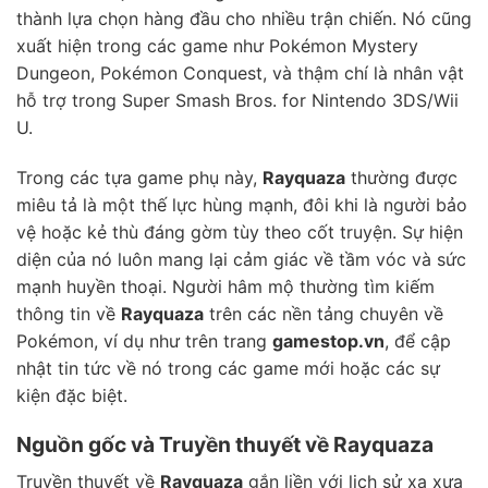
thành lựa chọn hàng đầu cho nhiều trận chiến. Nó cũng
xuất hiện trong các game như Pokémon Mystery
Dungeon, Pokémon Conquest, và thậm chí là nhân vật
hỗ trợ trong Super Smash Bros. for Nintendo 3DS/Wii
U.
Trong các tựa game phụ này,
Rayquaza
thường được
miêu tả là một thế lực hùng mạnh, đôi khi là người bảo
vệ hoặc kẻ thù đáng gờm tùy theo cốt truyện. Sự hiện
diện của nó luôn mang lại cảm giác về tầm vóc và sức
mạnh huyền thoại. Người hâm mộ thường tìm kiếm
thông tin về
Rayquaza
trên các nền tảng chuyên về
Pokémon, ví dụ như trên trang
gamestop.vn
, để cập
nhật tin tức về nó trong các game mới hoặc các sự
kiện đặc biệt.
Nguồn gốc và Truyền thuyết về Rayquaza
Truyền thuyết về
Rayquaza
gắn liền với lịch sử xa xưa