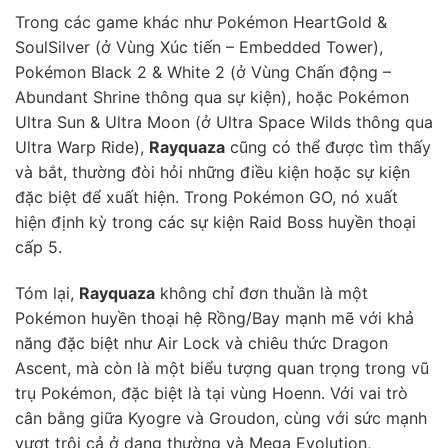
Trong các game khác như Pokémon HeartGold &
SoulSilver (ở Vùng Xúc tiến – Embedded Tower),
Pokémon Black 2 & White 2 (ở Vùng Chấn động –
Abundant Shrine thông qua sự kiện), hoặc Pokémon
Ultra Sun & Ultra Moon (ở Ultra Space Wilds thông qua
Ultra Warp Ride),
Rayquaza
cũng có thể được tìm thấy
và bắt, thường đòi hỏi những điều kiện hoặc sự kiện
đặc biệt để xuất hiện. Trong Pokémon GO, nó xuất
hiện định kỳ trong các sự kiện Raid Boss huyền thoại
cấp 5.
Tóm lại,
Rayquaza
không chỉ đơn thuần là một
Pokémon huyền thoại hệ Rồng/Bay mạnh mẽ với khả
năng đặc biệt như Air Lock và chiêu thức Dragon
Ascent, mà còn là một biểu tượng quan trọng trong vũ
trụ Pokémon, đặc biệt là tại vùng Hoenn. Với vai trò
cân bằng giữa Kyogre và Groudon, cùng với sức mạnh
vượt trội cả ở dạng thường và Mega Evolution,