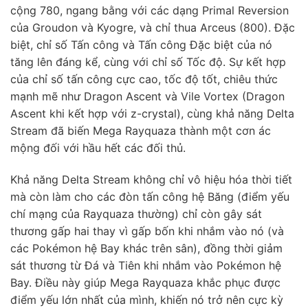
cộng 780, ngang bằng với các dạng Primal Reversion
của Groudon và Kyogre, và chỉ thua Arceus (800). Đặc
biệt, chỉ số Tấn công và Tấn công Đặc biệt của nó
tăng lên đáng kể, cùng với chỉ số Tốc độ. Sự kết hợp
của chỉ số tấn công cực cao, tốc độ tốt, chiêu thức
mạnh mẽ như Dragon Ascent và Vile Vortex (Dragon
Ascent khi kết hợp với z-crystal), cùng khả năng Delta
Stream đã biến Mega Rayquaza thành một cơn ác
mộng đối với hầu hết các đối thủ.
Khả năng Delta Stream không chỉ vô hiệu hóa thời tiết
mà còn làm cho các đòn tấn công hệ Băng (điểm yếu
chí mạng của Rayquaza thường) chỉ còn gây sát
thương gấp hai thay vì gấp bốn khi nhắm vào nó (và
các Pokémon hệ Bay khác trên sân), đồng thời giảm
sát thương từ Đá và Tiên khi nhắm vào Pokémon hệ
Bay. Điều này giúp Mega Rayquaza khắc phục được
điểm yếu lớn nhất của mình, khiến nó trở nên cực kỳ