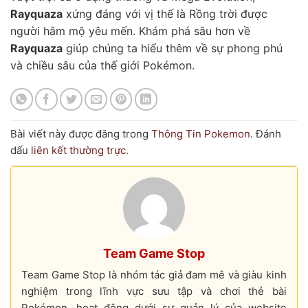
Rayquaza
xứng đáng với vị thế là Rồng trời được
người hâm mộ yêu mến. Khám phá sâu hơn về
Rayquaza
giúp chúng ta hiểu thêm về sự phong phú
và chiều sâu của thế giới Pokémon.
Bài viết này được đăng trong
Thông Tin Pokemon
. Đánh
dấu
liên kết thường trực
.
Team Game Stop
Team Game Stop là nhóm tác giả đam mê và giàu kinh
nghiệm trong lĩnh vực sưu tập và chơi thẻ bài
Pokémon, hoạt động dưới sự quản lý của website