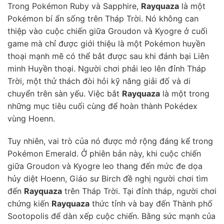
Trong Pokémon Ruby và Sapphire,
Rayquaza
là một
Pokémon bí ẩn sống trên Tháp Trời. Nó không can
thiệp vào cuộc chiến giữa Groudon và Kyogre ở cuối
game mà chỉ được giới thiệu là một Pokémon huyền
thoại mạnh mẽ có thể bắt được sau khi đánh bại Liên
minh Huyền thoại. Người chơi phải leo lên đỉnh Tháp
Trời, một thử thách đòi hỏi kỹ năng giải đố và di
chuyển trên sàn yếu. Việc bắt
Rayquaza
là một trong
những mục tiêu cuối cùng để hoàn thành Pokédex
vùng Hoenn.
Tuy nhiên, vai trò của nó được mở rộng đáng kể trong
Pokémon Emerald. Ở phiên bản này, khi cuộc chiến
giữa Groudon và Kyogre leo thang đến mức đe dọa
hủy diệt Hoenn, Giáo sư Birch đề nghị người chơi tìm
đến
Rayquaza
trên Tháp Trời. Tại đỉnh tháp, người chơi
chứng kiến
Rayquaza
thức tỉnh và bay đến Thành phố
Sootopolis để dàn xếp cuộc chiến. Bằng sức mạnh của