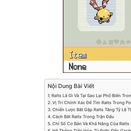
Nội Dung Bài Viết
Ralts Là Gì Và Tại Sao Lại Phổ Biến T
Vị Trí Chính Xác Để Tìm Ralts Trong 
Chiến Lược Bắt Gặp Ralts Tăng Tỷ Lệ 
Cách Bắt Ralts Trong Trận Đấu
Chỉ Số Cơ Bản Và Khả Năng Của Ralts 
Hệ Thống Tiến Hóa: Từ Ralts Đến Gar