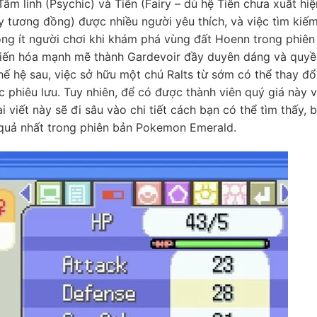
m linh (Psychic) và Tiên (Fairy – dù hệ Tiên chưa xuất hiệ
y tương đồng) được nhiều người yêu thích, và việc tìm kiế
ông ít người chơi khi khám phá vùng đất Hoenn trong phiên
tiến hóa mạnh mẽ thành Gardevoir đầy duyên dáng và quyề
ế hệ sau, việc sở hữu một chú Ralts từ sớm có thể thay đổ
 phiêu lưu. Tuy nhiên, để có được thành viên quý giá này 
i viết này sẽ đi sâu vào chi tiết cách bạn có thể tìm thấy, 
 quả nhất trong phiên bản Pokemon Emerald.