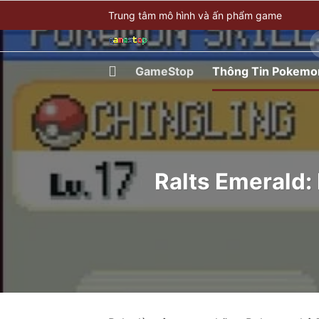
Bỏ
Trung tâm mô hình và ấn phẩm game
qua
T
nội
ki
dung
GameStop
Thông Tin Pokemo
Ralts Emerald: