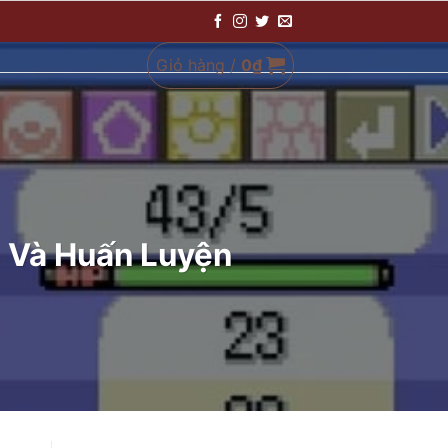
Giỏ hàng /
0
₫
m Và Huấn Luyện