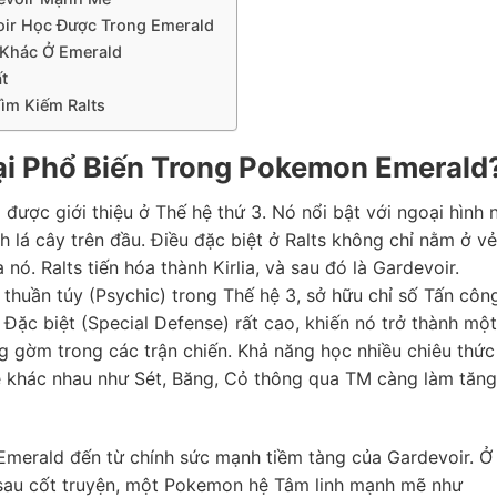
voir Học Được Trong Emerald
 Khác Ở Emerald
t
ìm Kiếm Ralts
 Lại Phổ Biến Trong Pokemon Emerald
 được giới thiệu ở Thế hệ thứ 3. Nó nổi bật với ngoại hình 
 lá cây trên đầu. Điều đặc biệt ở Ralts không chỉ nằm ở vẻ
nó. Ralts tiến hóa thành Kirlia, và sau đó là Gardevoir.
thuần túy (Psychic) trong Thế hệ 3, sở hữu chỉ số Tấn côn
 Đặc biệt (Special Defense) rất cao, khiến nó trở thành một
áng gờm trong các trận chiến. Khả năng học nhiều chiêu thức
ệ khác nhau như Sét, Băng, Cỏ thông qua TM càng làm tăng
Emerald đến từ chính sức mạnh tiềm tàng của Gardevoir. Ở
 sau cốt truyện, một Pokemon hệ Tâm linh mạnh mẽ như