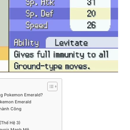
rong Pokemon Emerald?
Pokemon Emerald
Thành Công
(Thế Hệ 3)
devoir Mạnh Mẽ