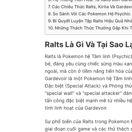
Các Chiêu Thức Ralts, Kirlia Và Garde
So Sánh Với Các Pokemon Hệ Psychic
Bí Quyết Luyện Tập Ralts Hiệu Quả Nhấ
Những Thách Thức Thường Gặp Khi T
Ralts Là Gì Và Tại Sao
Ralts là Pokemon hệ Tâm linh (Psychic)
bé, đáng yêu cùng chiếc sừng màu xanh
ngoài, mà còn ở tiềm năng tiến hóa của 
Gardevoir là một Pokemon hệ Tâm linh 
Đặc biệt (Special Attack) và Phòng thủ
“special wall” và “special attacker” đ
tấn công đặc biệt mạnh mẽ từ nhiều h
tính linh hoạt của Gardevoir.
Sự phổ biến của Ralts trong Pokemon 
giai đoạn cuối game và các thử thách