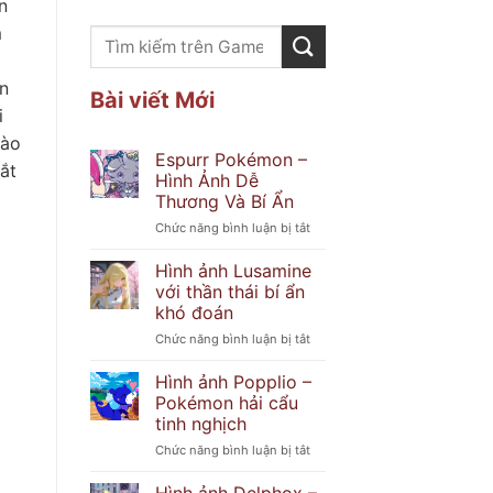
n
m
n
Bài viết Mới
i
vào
Espurr Pokémon –
bắt
Hình Ảnh Dễ
Thương Và Bí Ẩn
ở
Chức năng bình luận bị tắt
Espurr
Pokémon
Hình ảnh Lusamine
–
với thần thái bí ẩn
Hình
khó đoán
Ảnh
ở
Chức năng bình luận bị tắt
Dễ
Hình
Thương
ảnh
Và
Hình ảnh Popplio –
Lusamine
Bí
Pokémon hải cẩu
với
Ẩn
tinh nghịch
thần
ở
Chức năng bình luận bị tắt
thái
Hình
bí
ảnh
ẩn