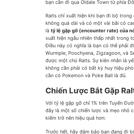
bạn cần đi qua Oldale Town từ phía Đôn
Ralts chỉ xuất hiện khi bạn đi bộ tro
không quá dài và có một vài bãi cỏ cao
là
tỷ lệ gặp gỡ (encounter rate) của n
xuất hiện ngẫu nhiên thấp nhất trong 
Điều này có nghĩa là bạn có thể phải 
Wurmple, Poochyena, Zigzagoon, và Se
được một chú Ralts. Sự kiên nhẫn là yế
không cần phải có bất kỳ huy hiệu phò
cần có Pokemon và Poke Ball là đủ.
Chiến Lược Bắt Gặp Ral
Với tỷ lệ gặp gỡ chỉ 1% trên Tuyến Đườ
đây là một số chiến lược và mẹo nhỏ có
kiếm trở nên hiệu quả hơn:
Trước hết, hãy đảm bảo bạn đang đi bộ