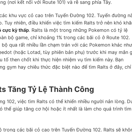
g (nơi kết nối với Route 101) và rẽ sang phía Tây.
ng các khu vực cỏ cao trên Tuyến Đường 102. Tuyến đường n
. Tuy nhiên, điều khiến việc tìm kiếm Ralts trở nên khó khă
ó cực kỳ thấp
. Ralts là một trong những Pokemon có tỷ lệ
toàn bộ game, chỉ khoảng 1% trong các bãi cỏ ở Route 102.
đi bộ qua rất nhiều lần chạm trán với các Pokemon khác như
edot (hoặc Lotad, tùy phiên bản phụ) trước khi may mắn 
u tố then chốt khi thực hiện nhiệm vụ tìm kiếm này. Bạn
ng gym hay chiêu thức đặc biệt nào để tìm Ralts ở đây, chỉ
ts Tăng Tỷ Lệ Thành Công
ng 102, việc tìm Ralts có thể khiến nhiều người nản lòng. D
 thể giúp tăng cơ hội hoặc ít nhất là làm cho quá trình tìm
 trong các bãi cỏ cao trên Tuyến Đường 102. Ralts sẽ khô