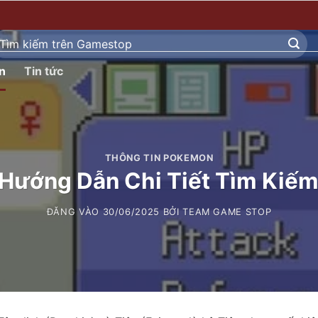
ìm
ếm:
n
Tin tức
THÔNG TIN POKEMON
 Hướng Dẫn Chi Tiết Tìm Kiế
ĐĂNG VÀO
30/06/2025
BỞI
TEAM GAME STOP