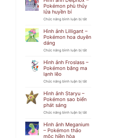
Hình ảnh Delphox –
Popplio
khó
Pokémon phù thủy
–
đoán
lửa huyền bí
Pokémon
ở
Chức năng bình luận bị tắt
hải
Hình
cẩu
ảnh
tinh
Hình ảnh Lilligant –
Delphox
nghịch
Pokémon hoa duyên
–
dáng
Pokémon
ở
Chức năng bình luận bị tắt
phù
Hình
thủy
ảnh
lửa
Hình ảnh Froslass –
Lilligant
huyền
Pokémon băng ma
–
bí
lạnh lẽo
Pokémon
ở
Chức năng bình luận bị tắt
hoa
Hình
duyên
ảnh
dáng
Hình ảnh Staryu –
Froslass
Pokémon sao biển
–
phát sáng
Pokémon
ở
Chức năng bình luận bị tắt
băng
Hình
ma
ảnh
lạnh
Hình ảnh Meganium
Staryu
lẽo
– Pokémon thảo
–
mộc hiền hòa