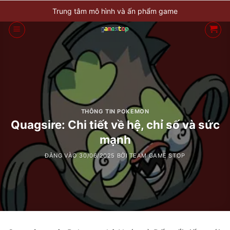
Bỏ
Trung tâm mô hình và ấn phẩm game
qua
nội
dung
THÔNG TIN POKEMON
Quagsire: Chi tiết về hệ, chỉ số và sức
mạnh
ĐĂNG VÀO
30/06/2025
BỞI
TEAM GAME STOP