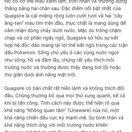
Nó có cơ thể màu xanh lam, trơn nhẵn và thường đứng
thẳng bằng hai chân sau. Đặc điểm nổi bật nhất của
Quagsire là cái miệng rộng luôn cười tươi và hai “cây
ăng-ten” màu tím trên đầu, thực chất là mang dùng để
cảm nhận dòng chảy dưới nước. Mặc dù trông chậm
chạp và có phần ngây ngô, Quagsire sở hữu sự kết
hợp hệ độc đáo mang lại lợi thế bất ngờ trong các trận
đấu Pokemon. Sống chủ yếu ở các vùng nước ngọt
như sông, hồ và đầm lầy, chúng rất yêu thích môi
trường nước và thường được thấy đang bơi lội hoặc
thư giãn dưới ánh nắng mặt trời.
Quagsire có bản chất rất hiền lành và không thích đối
đầu. Chúng thường bỏ qua mọi thứ xung quanh, kể cả
khi bị tấn công. Tính cách này được thể hiện rõ qua
khả năng “Không quan tâm” (Unaware) của nó, một
khả năng chiến đấu cực kỳ mạnh mẽ. Sự bình thản và
khả năng thích ứng với môi trường nước khiến