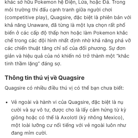
khác sở hữu Pokemon hệ Điện, Lửa, hoặc Đá. Trong
môi trường thi đấu cạnh tranh giữa người chơi
(competitive play), Quagsire, đặc biệt là phiên bản với
khả năng Unaware, đã từng là một lựa chọn rất phổ
biến ở các cấp độ thấp hơn hoặc làm Pokemon khắc
chế trong các đội hình nhất định nhờ khả năng phá vỡ
các chiến thuật tăng chỉ số của đối phương. Sự đơn
giản và hiệu quả của nó khiến nó trở thành một “khắc
tinh thầm lặng” đáng sợ.
Thông tin thú vị về Quagsire
Quagsire có nhiều điều thú vị có thể bạn chưa biết:
Vẻ ngoài và hành vi của Quagsire, đặc biệt là nụ
cười và sự vô tư, được cho là lấy cảm hứng từ kỳ
giông hoặc có thể là Axolotl (kỳ nhông Mexico),
một loài lưỡng cư nổi tiếng với vẻ ngoài luôn như
đang mỉm cười.