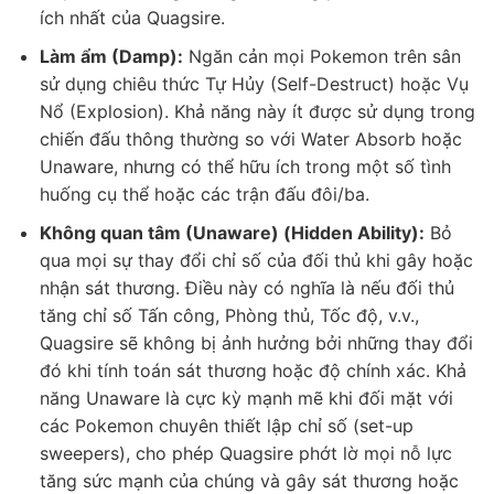
ích nhất của Quagsire.
Làm ẩm (Damp):
Ngăn cản mọi Pokemon trên sân
sử dụng chiêu thức Tự Hủy (Self-Destruct) hoặc Vụ
Nổ (Explosion). Khả năng này ít được sử dụng trong
chiến đấu thông thường so với Water Absorb hoặc
Unaware, nhưng có thể hữu ích trong một số tình
huống cụ thể hoặc các trận đấu đôi/ba.
Không quan tâm (Unaware) (Hidden Ability):
Bỏ
qua mọi sự thay đổi chỉ số của đối thủ khi gây hoặc
nhận sát thương. Điều này có nghĩa là nếu đối thủ
tăng chỉ số Tấn công, Phòng thủ, Tốc độ, v.v.,
Quagsire sẽ không bị ảnh hưởng bởi những thay đổi
đó khi tính toán sát thương hoặc độ chính xác. Khả
năng Unaware là cực kỳ mạnh mẽ khi đối mặt với
các Pokemon chuyên thiết lập chỉ số (set-up
sweepers), cho phép Quagsire phớt lờ mọi nỗ lực
tăng sức mạnh của chúng và gây sát thương hoặc