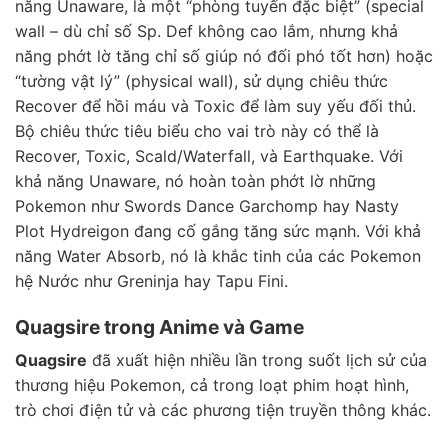
năng Unaware, là một “phòng tuyến đặc biệt” (special
wall – dù chỉ số Sp. Def không cao lắm, nhưng khả
năng phớt lờ tăng chỉ số giúp nó đối phó tốt hơn) hoặc
“tường vật lý” (physical wall), sử dụng chiêu thức
Recover để hồi máu và Toxic để làm suy yếu đối thủ.
Bộ chiêu thức tiêu biểu cho vai trò này có thể là
Recover, Toxic, Scald/Waterfall, và Earthquake. Với
khả năng Unaware, nó hoàn toàn phớt lờ những
Pokemon như Swords Dance Garchomp hay Nasty
Plot Hydreigon đang cố gắng tăng sức mạnh. Với khả
năng Water Absorb, nó là khắc tinh của các Pokemon
hệ Nước như Greninja hay Tapu Fini.
Quagsire trong Anime và Game
Quagsire
đã xuất hiện nhiều lần trong suốt lịch sử của
thương hiệu Pokemon, cả trong loạt phim hoạt hình,
trò chơi điện tử và các phương tiện truyền thông khác.