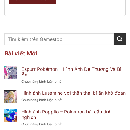
Bài viết Mới
Espurr Pokémon – Hình Ảnh Dễ Thương Và Bí
Ẩn
ở
Chức năng bình luận bị tắt
Espurr
Pokémon
Hình ảnh Lusamine với thần thái bí ẩn khó đoán
–
ở
Chức năng bình luận bị tắt
Hình
Hình
Ảnh
ảnh
Hình ảnh Popplio – Pokémon hải cẩu tinh
Dễ
Lusamine
Thương
nghịch
với
Và
ở
Chức năng bình luận bị tắt
thần
Bí
Hình
thái