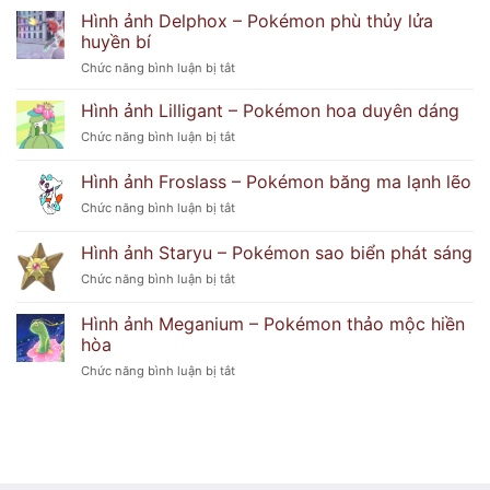
Ẩn
ảnh
bí
Hình ảnh Delphox – Pokémon phù thủy lửa
Popplio
ẩn
huyền bí
–
khó
ở
Chức năng bình luận bị tắt
Pokémon
đoán
Hình
hải
ảnh
Hình ảnh Lilligant – Pokémon hoa duyên dáng
cẩu
Delphox
tinh
ở
Chức năng bình luận bị tắt
–
nghịch
Hình
Pokémon
ảnh
Hình ảnh Froslass – Pokémon băng ma lạnh lẽo
phù
Lilligant
thủy
ở
Chức năng bình luận bị tắt
–
lửa
Hình
Pokémon
huyền
ảnh
hoa
Hình ảnh Staryu – Pokémon sao biển phát sáng
bí
Froslass
duyên
ở
Chức năng bình luận bị tắt
–
dáng
Hình
Pokémon
ảnh
băng
Hình ảnh Meganium – Pokémon thảo mộc hiền
Staryu
ma
hòa
–
lạnh
ở
Chức năng bình luận bị tắt
Pokémon
lẽo
Hình
sao
ảnh
biển
Meganium
phát
–
sáng
Pokémon
thảo