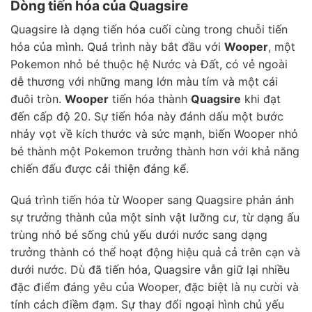
Dòng tiến hóa của Quagsire
Quagsire là dạng tiến hóa cuối cùng trong chuỗi tiến
hóa của mình. Quá trình này bắt đầu với
Wooper
, một
Pokemon nhỏ bé thuộc hệ Nước và Đất, có vẻ ngoài
dễ thương với những mang lớn màu tím và một cái
đuôi tròn.
Wooper
tiến hóa thành
Quagsire
khi đạt
đến cấp độ 20. Sự tiến hóa này đánh dấu một bước
nhảy vọt về kích thước và sức mạnh, biến Wooper nhỏ
bé thành một Pokemon trưởng thành hơn với khả năng
chiến đấu được cải thiện đáng kể.
Quá trình tiến hóa từ Wooper sang Quagsire phản ánh
sự trưởng thành của một sinh vật lưỡng cư, từ dạng ấu
trùng nhỏ bé sống chủ yếu dưới nước sang dạng
trưởng thành có thể hoạt động hiệu quả cả trên cạn và
dưới nước. Dù đã tiến hóa, Quagsire vẫn giữ lại nhiều
đặc điểm đáng yêu của Wooper, đặc biệt là nụ cười và
tính cách điềm đạm. Sự thay đổi ngoại hình chủ yếu