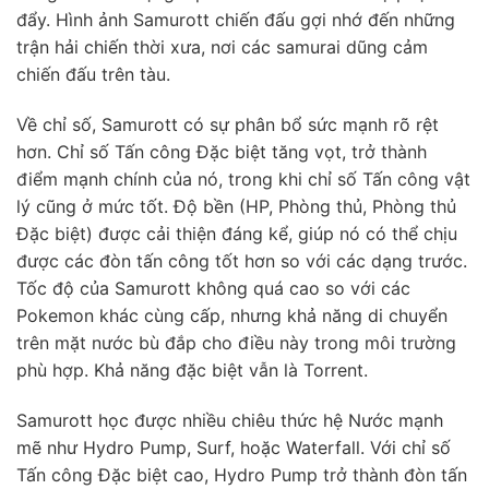
đẩy. Hình ảnh Samurott chiến đấu gợi nhớ đến những
trận hải chiến thời xưa, nơi các samurai dũng cảm
chiến đấu trên tàu.
Về chỉ số, Samurott có sự phân bổ sức mạnh rõ rệt
hơn. Chỉ số Tấn công Đặc biệt tăng vọt, trở thành
điểm mạnh chính của nó, trong khi chỉ số Tấn công vật
lý cũng ở mức tốt. Độ bền (HP, Phòng thủ, Phòng thủ
Đặc biệt) được cải thiện đáng kể, giúp nó có thể chịu
được các đòn tấn công tốt hơn so với các dạng trước.
Tốc độ của Samurott không quá cao so với các
Pokemon khác cùng cấp, nhưng khả năng di chuyển
trên mặt nước bù đắp cho điều này trong môi trường
phù hợp. Khả năng đặc biệt vẫn là Torrent.
Samurott học được nhiều chiêu thức hệ Nước mạnh
mẽ như Hydro Pump, Surf, hoặc Waterfall. Với chỉ số
Tấn công Đặc biệt cao, Hydro Pump trở thành đòn tấn