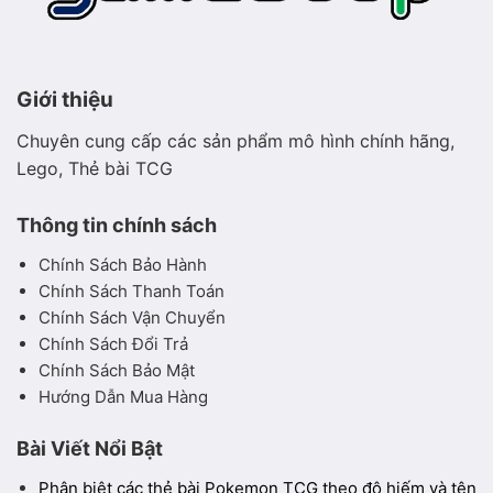
Giới thiệu
Chuyên cung cấp các sản phẩm mô hình chính hãng,
Lego, Thẻ bài TCG
Thông tin chính sách
Chính Sách Bảo Hành
Chính Sách Thanh Toán
Chính Sách Vận Chuyển
Chính Sách Đổi Trả
Chính Sách Bảo Mật
Hướng Dẫn Mua Hàng
Bài Viết Nổi Bật
Phân biệt các thẻ bài Pokemon TCG theo độ hiếm và tên