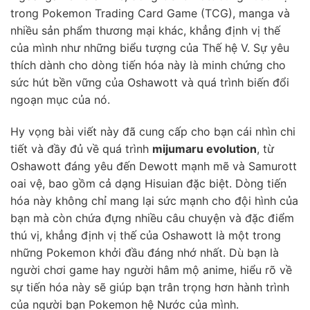
trong Pokemon Trading Card Game (TCG), manga và
nhiều sản phẩm thương mại khác, khẳng định vị thế
của mình như những biểu tượng của Thế hệ V. Sự yêu
thích dành cho dòng tiến hóa này là minh chứng cho
sức hút bền vững của Oshawott và quá trình biến đổi
ngoạn mục của nó.
Hy vọng bài viết này đã cung cấp cho bạn cái nhìn chi
tiết và đầy đủ về quá trình
mijumaru evolution
, từ
Oshawott đáng yêu đến Dewott mạnh mẽ và Samurott
oai vệ, bao gồm cả dạng Hisuian đặc biệt. Dòng tiến
hóa này không chỉ mang lại sức mạnh cho đội hình của
bạn mà còn chứa đựng nhiều câu chuyện và đặc điểm
thú vị, khẳng định vị thế của Oshawott là một trong
những Pokemon khởi đầu đáng nhớ nhất. Dù bạn là
người chơi game hay người hâm mộ anime, hiểu rõ về
sự tiến hóa này sẽ giúp bạn trân trọng hơn hành trình
của người bạn Pokemon hệ Nước của mình.