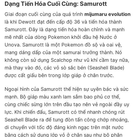
Dạng Tiến Hóa Cuối Cùng: Samurott
Giai đoạn cuối cùng của quá trình
mijumaru evolution
là khi Dewott đạt đến cấp độ 36 và tiến hóa thành
Samurott. Đây là dạng tiến hóa hoàn chỉnh và mạnh
mẽ nhất của dòng Pokemon khởi đầu hệ Nước ở
Unova. Samurott là một Pokemon đồ sộ và oai vệ,
mang dáng dấp của một samurai trưởng thành. Nó
không còn sử dụng Scalchop như vũ khí cầm tay nữa,
mà thay vào đó, các vỏ sò sắc bén (Seashell Blade)
được cất giấu bên trong lớp giáp ở chân trước.
Ngoại hình của Samurott thể hiện sự uyên bác và sức
mạnh. Bộ giáp màu xanh lam sẫm bao phủ cơ thể,
cùng chiếc sừng lớn trên đầu tạo nên vẻ ngoài đầy uy
lực. Khi chiến đấu, Samurott có thể nhanh chóng rút
Seashell Blade ra để tung đòn tấn công chớp nhoáng,
di chuyển với tốc độ đáng kinh ngạc trên mặt nước
bằng cách sử dụng lớp vỏ ở chân sau như bộ phận