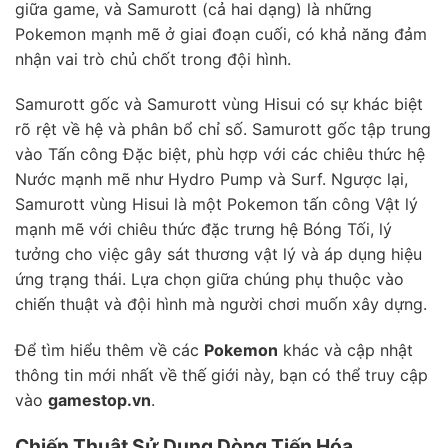
giữa game, và Samurott (cả hai dạng) là những
Pokemon mạnh mẽ ở giai đoạn cuối, có khả năng đảm
nhận vai trò chủ chốt trong đội hình.
Samurott gốc và Samurott vùng Hisui có sự khác biệt
rõ rệt về hệ và phân bổ chỉ số. Samurott gốc tập trung
vào Tấn công Đặc biệt, phù hợp với các chiêu thức hệ
Nước mạnh mẽ như Hydro Pump và Surf. Ngược lại,
Samurott vùng Hisui là một Pokemon tấn công Vật lý
mạnh mẽ với chiêu thức đặc trưng hệ Bóng Tối, lý
tưởng cho việc gây sát thương vật lý và áp dụng hiệu
ứng trạng thái. Lựa chọn giữa chúng phụ thuộc vào
chiến thuật và đội hình mà người chơi muốn xây dựng.
Để tìm hiểu thêm về các
Pokemon
khác và cập nhật
thông tin mới nhất về thế giới này, bạn có thể truy cập
vào
gamestop.vn
.
Chiến Thuật Sử Dụng Dòng Tiến Hóa