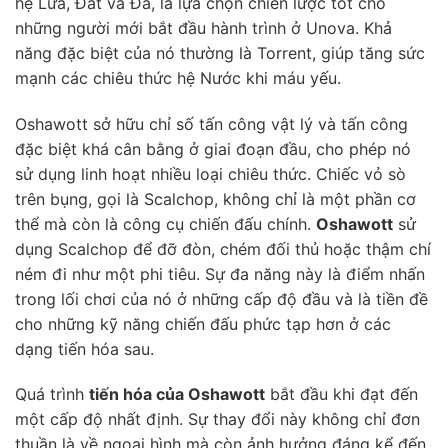
hệ Lửa, Đất và Đá, là lựa chọn chiến lược tốt cho
những người mới bắt đầu hành trình ở Unova. Khả
năng đặc biệt của nó thường là Torrent, giúp tăng sức
mạnh các chiêu thức hệ Nước khi máu yếu.
Oshawott sở hữu chỉ số tấn công vật lý và tấn công
đặc biệt khá cân bằng ở giai đoạn đầu, cho phép nó
sử dụng linh hoạt nhiều loại chiêu thức. Chiếc vỏ sò
trên bụng, gọi là Scalchop, không chỉ là một phần cơ
thể mà còn là công cụ chiến đấu chính.
Oshawott
sử
dụng Scalchop để đỡ đòn, chém đối thủ hoặc thậm chí
ném đi như một phi tiêu. Sự đa năng này là điểm nhấn
trong lối chơi của nó ở những cấp độ đầu và là tiền đề
cho những kỹ năng chiến đấu phức tạp hơn ở các
dạng tiến hóa sau.
Quá trình
tiến hóa của Oshawott
bắt đầu khi đạt đến
một cấp độ nhất định. Sự thay đổi này không chỉ đơn
thuần là về ngoại hình mà còn ảnh hưởng đáng kể đến