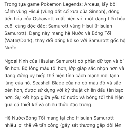
Trong tựa game Pokemon Legends: Arceus, lấy bối
cảnh vùng Hisui (vùng đất cổ xưa của Sinnoh), dòng
tiến hóa của Oshawott xuất hiện với một dạng tiến hóa
cuối cùng độc đáo: Samurott vùng Hisui (Hisuian
Samurott). Dạng này mang hệ Nước và Bóng Tối
(Water/Dark), thay đổi đáng kể so với Samurott gốc hệ
Nước.
Ngoại hình của Hisuian Samurott có phần dữ tợn và bí
ẩn hơn. Bộ lông màu tối hơn, lớp giáp sắc nhọn hơn và
dáng đứng uy hiếp thể hiện tính cách mạnh mẽ, lạnh
lùng của nó. Seashell Blade của nó có màu đỏ và sắc
bén hơn, được sử dụng với kỹ thuật chiến đấu tàn bạo
hơn. Sự kết hợp giữa yếu tố nước và bóng tối thể hiện
qua cả thiết kế và chiêu thức đặc trưng.
Hệ Nước/Bóng Tối mang lại cho Hisuian Samurott
nhiều lợi thế về tấn công (gây sát thương gấp đôi lên