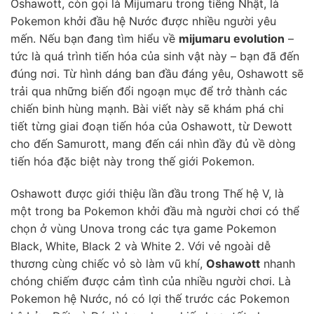
Oshawott, còn gọi là Mijumaru trong tiếng Nhật, là
Pokemon khởi đầu hệ Nước được nhiều người yêu
mến. Nếu bạn đang tìm hiểu về
mijumaru evolution
–
tức là quá trình tiến hóa của sinh vật này – bạn đã đến
đúng nơi. Từ hình dáng ban đầu đáng yêu, Oshawott sẽ
trải qua những biến đổi ngoạn mục để trở thành các
chiến binh hùng mạnh. Bài viết này sẽ khám phá chi
tiết từng giai đoạn tiến hóa của Oshawott, từ Dewott
cho đến Samurott, mang đến cái nhìn đầy đủ về dòng
tiến hóa đặc biệt này trong thế giới Pokemon.
Oshawott được giới thiệu lần đầu trong Thế hệ V, là
một trong ba Pokemon khởi đầu mà người chơi có thể
chọn ở vùng Unova trong các tựa game Pokemon
Black, White, Black 2 và White 2. Với vẻ ngoài dễ
thương cùng chiếc vỏ sò làm vũ khí,
Oshawott
nhanh
chóng chiếm được cảm tình của nhiều người chơi. Là
Pokemon hệ Nước, nó có lợi thế trước các Pokemon