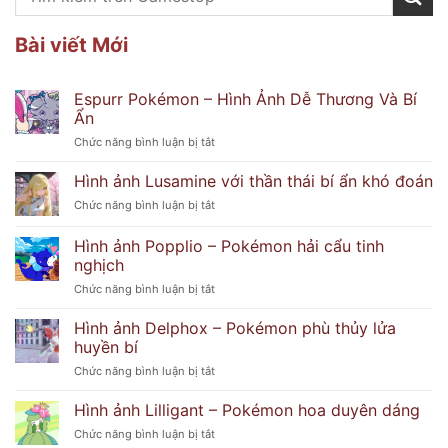
Bài viết Mới
Espurr Pokémon – Hình Ảnh Dễ Thương Và Bí
Ẩn
ở
Chức năng bình luận bị tắt
Espurr
Pokémon
Hình ảnh Lusamine với thần thái bí ẩn khó đoán
–
ở
Chức năng bình luận bị tắt
Hình
Hình
Ảnh
ảnh
Hình ảnh Popplio – Pokémon hải cẩu tinh
Dễ
Lusamine
Thương
nghịch
với
Và
ở
Chức năng bình luận bị tắt
thần
Bí
Hình
thái
Ẩn
ảnh
bí
Hình ảnh Delphox – Pokémon phù thủy lửa
Popplio
ẩn
huyền bí
–
khó
ở
Chức năng bình luận bị tắt
Pokémon
đoán
Hình
hải
ảnh
Hình ảnh Lilligant – Pokémon hoa duyên dáng
cẩu
Delphox
tinh
ở
Chức năng bình luận bị tắt
–
nghịch