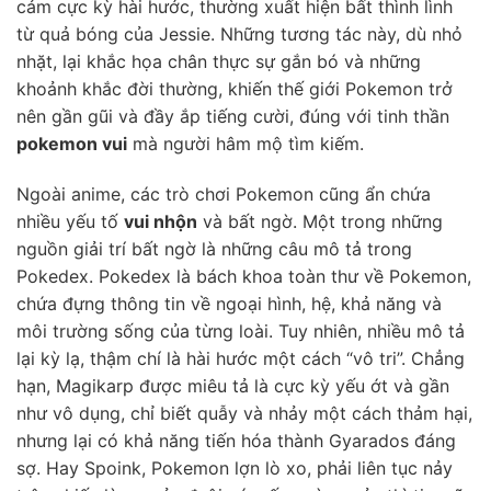
cảm cực kỳ hài hước, thường xuất hiện bất thình lình
từ quả bóng của Jessie. Những tương tác này, dù nhỏ
nhặt, lại khắc họa chân thực sự gắn bó và những
khoảnh khắc đời thường, khiến thế giới Pokemon trở
nên gần gũi và đầy ắp tiếng cười, đúng với tinh thần
pokemon vui
mà người hâm mộ tìm kiếm.
Ngoài anime, các trò chơi Pokemon cũng ẩn chứa
nhiều yếu tố
vui nhộn
và bất ngờ. Một trong những
nguồn giải trí bất ngờ là những câu mô tả trong
Pokedex. Pokedex là bách khoa toàn thư về Pokemon,
chứa đựng thông tin về ngoại hình, hệ, khả năng và
môi trường sống của từng loài. Tuy nhiên, nhiều mô tả
lại kỳ lạ, thậm chí là hài hước một cách “vô tri”. Chẳng
hạn, Magikarp được miêu tả là cực kỳ yếu ớt và gần
như vô dụng, chỉ biết quẫy và nhảy một cách thảm hại,
nhưng lại có khả năng tiến hóa thành Gyarados đáng
sợ. Hay Spoink, Pokemon lợn lò xo, phải liên tục nảy