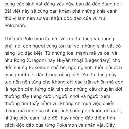
cùng các sinh vật đáng yêu này, bạn đã đến đúng nơi.
Bài viết này sẽ cùng bạn khám phá những khía cạnh
thú vị làm nên sự
vui nhộn
độc đáo của vũ trụ
Pokemon.
Thế giới Pokemon là một vũ trụ đa dạng và phong
phú, nơi con người cùng tồn tại với những sinh vật có
năng lực đặc biệt. Từ những loài mạnh mẽ và oai vệ
như Rồng (Dragon) hay Huyền thoại (Legendary) cho
đến những Pokemon nhỏ bé, ngộ nghĩnh, mỗi loài đều
mang một nét đặc trưng riêng biệt. Sự đa dạng này
tạo nên nền tảng cho không chỉ các trận chiến mà còn
là nguồn cảm hứng bất tận cho những câu chuyện đời
thường đầy tiếng cười. Người chơi và người xem
thường tìm thấy niềm vui không chỉ qua việc chiến
thắng mà còn qua những tình huống dở khóc dở cười,
những biểu cảm “khó đỡ” hay những đặc điểm tính
cách độc đáo của từng Pokemon và nhân vật. Đây