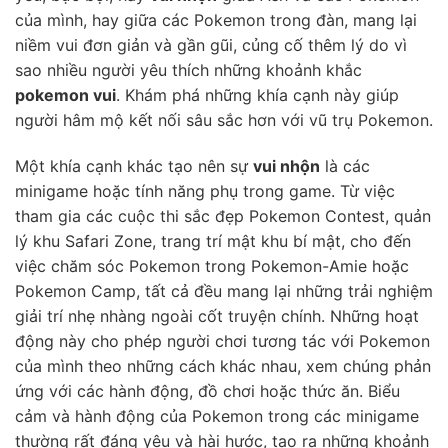
của mình, hay giữa các Pokemon trong đàn, mang lại
niềm vui đơn giản và gần gũi, củng cố thêm lý do vì
sao nhiều người yêu thích những khoảnh khắc
pokemon vui
. Khám phá những khía cạnh này giúp
người hâm mộ kết nối sâu sắc hơn với vũ trụ Pokemon.
Một khía cạnh khác tạo nên sự
vui nhộn
là các
minigame hoặc tính năng phụ trong game. Từ việc
tham gia các cuộc thi sắc đẹp Pokemon Contest, quản
lý khu Safari Zone, trang trí mật khu bí mật, cho đến
việc chăm sóc Pokemon trong Pokemon-Amie hoặc
Pokemon Camp, tất cả đều mang lại những trải nghiệm
giải trí nhẹ nhàng ngoài cốt truyện chính. Những hoạt
động này cho phép người chơi tương tác với Pokemon
của mình theo những cách khác nhau, xem chúng phản
ứng với các hành động, đồ chơi hoặc thức ăn. Biểu
cảm và hành động của Pokemon trong các minigame
thường rất đáng yêu và hài hước, tạo ra những khoảnh