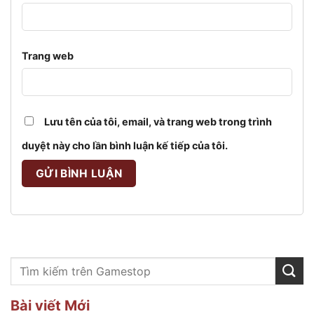
Trang web
Lưu tên của tôi, email, và trang web trong trình
duyệt này cho lần bình luận kế tiếp của tôi.
Bài viết Mới