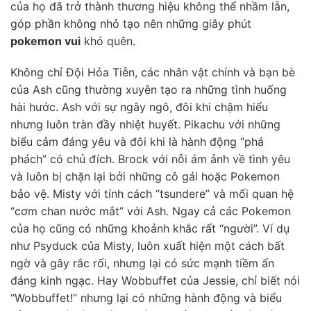
của họ đã trở thành thương hiệu không thể nhầm lẫn,
góp phần không nhỏ tạo nên những giây phút
pokemon vui
khó quên.
Không chỉ Đội Hỏa Tiễn, các nhân vật chính và bạn bè
của Ash cũng thường xuyên tạo ra những tình huống
hài hước. Ash với sự ngây ngô, đôi khi chậm hiểu
nhưng luôn tràn đầy nhiệt huyết. Pikachu với những
biểu cảm đáng yêu và đôi khi là hành động “phá
phách” có chủ đích. Brock với nỗi ám ảnh về tình yêu
và luôn bị chặn lại bởi những cô gái hoặc Pokemon
bảo vệ. Misty với tính cách “tsundere” và mối quan hệ
“cơm chan nước mắt” với Ash. Ngay cả các Pokemon
của họ cũng có những khoảnh khắc rất “người”. Ví dụ
như Psyduck của Misty, luôn xuất hiện một cách bất
ngờ và gây rắc rối, nhưng lại có sức mạnh tiềm ẩn
đáng kinh ngạc. Hay Wobbuffet của Jessie, chỉ biết nói
“Wobbuffet!” nhưng lại có những hành động và biểu