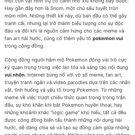
một con vật hình trụ có cánh nhỏ xíu không bay được.
Hay gần đây hơn là Snom, một chú sâu tuyết tròn
mũm mĩm. Những thiết kế này, dù ban đầu có thể gây
tranh cãi, nhưng lại trở thành biểu tượng cho sự độc
đáo và đôi khi là nguồn cảm hứng cho các meme và
fan art hài hước, củng cố thêm yếu tố
pokemon vui
trong cộng đồng.
Cộng đồng người hâm mộ Pokemon đóng vai trò cực
kỳ quan trọng trong việc lan tỏa và sáng tạo nội dung
vui nhộn
. Internet bùng nổ với vô số meme, fan art,
truyện tranh ngắn và video parodies dựa trên các nhân
vật, tình huống và yếu tố trong Pokemon. Từ những
meme về việc trượt chiêu thức quan trọng trong trận
đấu, sự khó khăn khi bắt Pokemon huyền thoại, hay
những khoảnh khắc “logic game” khó hiểu, tất cả đều
được cộng đồng biến tấu thành những nội dung hài
hước, dễ dàng chia sẻ và tạo sự đồng cảm giữa những
người cùng chung sở thích. Những sáng tạo này không