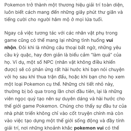
Pokemon trở thành một thương hiệu giải trí toàn diện,
luôn biết cách mang đến những giây phút thư giãn và
tiếng cười cho người hâm mộ ở mọi lứa tuổi.
Ngay cả việc tương tác với các nhân vật phụ trong
game cũng có thể mang lại những tình huống
vui
nhộn
. Đôi khi là những câu thoại bất ngờ, những yêu
cầu kỳ quặc, hay đơn giản là biểu cảm “làm quá” của
họ. Ví dụ, một số NPC (nhân vật không điều khiển
được) sẽ có phản ứng rất hài hước khi bạn nói chuyện
với họ sau khi thua trận đấu, hoặc khi bạn cho họ xem
một loại Pokemon cụ thể. Những chi tiết nhỏ này,
thường bị bỏ qua trong lần chơi đầu tiên, lại là những
viên ngọc quý tạo nên sự duyên dáng và hài hước cho
thế giới game Pokemon. Chúng cho thấy sự đầu tư của
nhà phát triển không chỉ vào cốt truyện chính mà còn
vào việc tạo dựng một thế giới sống động và đầy tính
giải trí, nơi những khoảnh khắc
pokemon vui
có thể