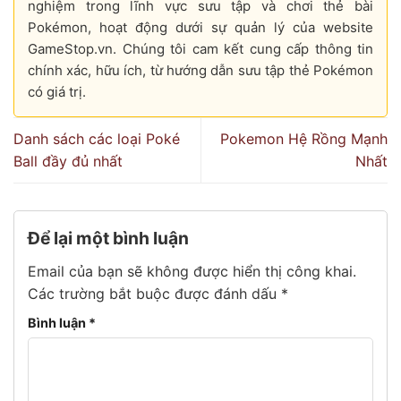
nghiệm trong lĩnh vực sưu tập và chơi thẻ bài
Pokémon, hoạt động dưới sự quản lý của website
GameStop.vn. Chúng tôi cam kết cung cấp thông tin
chính xác, hữu ích, từ hướng dẫn sưu tập thẻ Pokémon
có giá trị.
Danh sách các loại Poké
Pokemon Hệ Rồng Mạnh
Ball đầy đủ nhất
Nhất
Để lại một bình luận
Email của bạn sẽ không được hiển thị công khai.
Các trường bắt buộc được đánh dấu
*
Bình luận
*