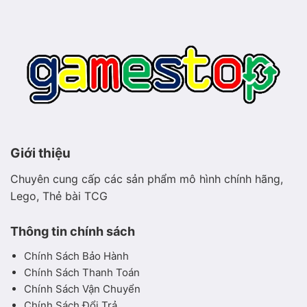
mộc
hiền
hòa
Giới thiệu
Chuyên cung cấp các sản phẩm mô hình chính hãng,
Lego, Thẻ bài TCG
Thông tin chính sách
Chính Sách Bảo Hành
Chính Sách Thanh Toán
Chính Sách Vận Chuyển
Chính Sách Đổi Trả