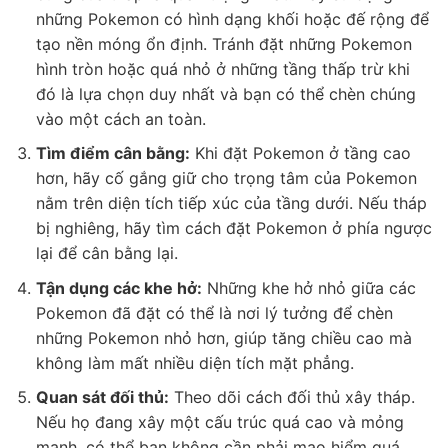
những Pokemon có hình dạng khối hoặc đế rộng để
tạo nền móng ổn định. Tránh đặt những Pokemon
hình tròn hoặc quá nhỏ ở những tầng thấp trừ khi
đó là lựa chọn duy nhất và bạn có thể chèn chúng
vào một cách an toàn.
Tìm điểm cân bằng:
Khi đặt Pokemon ở tầng cao
hơn, hãy cố gắng giữ cho trọng tâm của Pokemon
nằm trên diện tích tiếp xúc của tầng dưới. Nếu tháp
bị nghiêng, hãy tìm cách đặt Pokemon ở phía ngược
lại để cân bằng lại.
Tận dụng các khe hở:
Những khe hở nhỏ giữa các
Pokemon đã đặt có thể là nơi lý tưởng để chèn
những Pokemon nhỏ hơn, giúp tăng chiều cao mà
không làm mất nhiều diện tích mặt phẳng.
Quan sát đối thủ:
Theo dõi cách đối thủ xây tháp.
Nếu họ đang xây một cấu trúc quá cao và mỏng
manh, có thể bạn không cần phải mạo hiểm quá