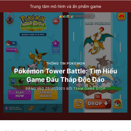
Bỏ
Trung tâm mô hình và ấn phẩm game
qua
nội
dung
THÔNG TIN POKEMON
Pokémon Tower Battle: Tìm Hiểu
Game Đấu Tháp Độc Đáo
ĐĂNG VÀO
03/07/2025
BỞI
TEAM GAME STOP