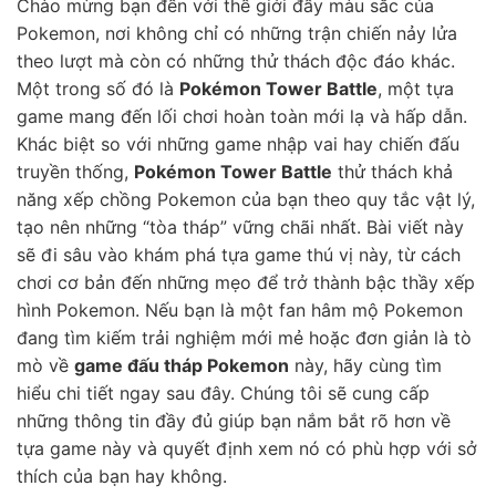
Chào mừng bạn đến với thế giới đầy màu sắc của
Pokemon, nơi không chỉ có những trận chiến nảy lửa
theo lượt mà còn có những thử thách độc đáo khác.
Một trong số đó là
Pokémon Tower Battle
, một tựa
game mang đến lối chơi hoàn toàn mới lạ và hấp dẫn.
Khác biệt so với những game nhập vai hay chiến đấu
truyền thống,
Pokémon Tower Battle
thử thách khả
năng xếp chồng Pokemon của bạn theo quy tắc vật lý,
tạo nên những “tòa tháp” vững chãi nhất. Bài viết này
sẽ đi sâu vào khám phá tựa game thú vị này, từ cách
chơi cơ bản đến những mẹo để trở thành bậc thầy xếp
hình Pokemon. Nếu bạn là một fan hâm mộ Pokemon
đang tìm kiếm trải nghiệm mới mẻ hoặc đơn giản là tò
mò về
game đấu tháp Pokemon
này, hãy cùng tìm
hiểu chi tiết ngay sau đây. Chúng tôi sẽ cung cấp
những thông tin đầy đủ giúp bạn nắm bắt rõ hơn về
tựa game này và quyết định xem nó có phù hợp với sở
thích của bạn hay không.