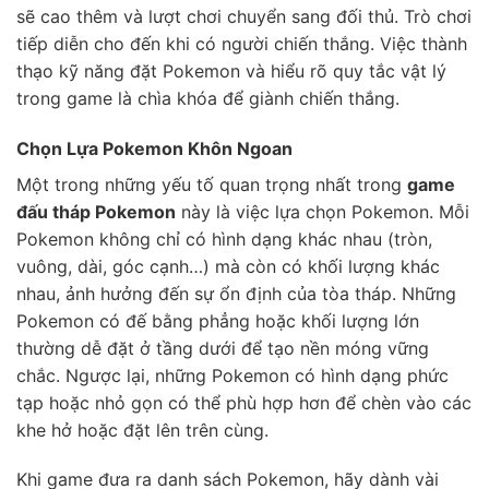
sẽ cao thêm và lượt chơi chuyển sang đối thủ. Trò chơi
tiếp diễn cho đến khi có người chiến thắng. Việc thành
thạo kỹ năng đặt Pokemon và hiểu rõ quy tắc vật lý
trong game là chìa khóa để giành chiến thắng.
Chọn Lựa Pokemon Khôn Ngoan
Một trong những yếu tố quan trọng nhất trong
game
đấu tháp Pokemon
này là việc lựa chọn Pokemon. Mỗi
Pokemon không chỉ có hình dạng khác nhau (tròn,
vuông, dài, góc cạnh…) mà còn có khối lượng khác
nhau, ảnh hưởng đến sự ổn định của tòa tháp. Những
Pokemon có đế bằng phẳng hoặc khối lượng lớn
thường dễ đặt ở tầng dưới để tạo nền móng vững
chắc. Ngược lại, những Pokemon có hình dạng phức
tạp hoặc nhỏ gọn có thể phù hợp hơn để chèn vào các
khe hở hoặc đặt lên trên cùng.
Khi game đưa ra danh sách Pokemon, hãy dành vài