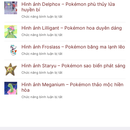
ảnh
bí
Hình ảnh Delphox – Pokémon phù thủy lửa
Popplio
ẩn
huyền bí
–
khó
ở
Chức năng bình luận bị tắt
Pokémon
đoán
Hình
hải
ảnh
Hình ảnh Lilligant – Pokémon hoa duyên dáng
cẩu
Delphox
tinh
ở
Chức năng bình luận bị tắt
–
nghịch
Hình
Pokémon
ảnh
Hình ảnh Froslass – Pokémon băng ma lạnh lẽo
phù
Lilligant
thủy
ở
Chức năng bình luận bị tắt
–
lửa
Hình
Pokémon
huyền
ảnh
hoa
Hình ảnh Staryu – Pokémon sao biển phát sáng
bí
Froslass
duyên
ở
Chức năng bình luận bị tắt
–
dáng
Hình
Pokémon
ảnh
băng
Hình ảnh Meganium – Pokémon thảo mộc hiền
Staryu
ma
hòa
–
lạnh
ở
Chức năng bình luận bị tắt
Pokémon
lẽo
Hình
sao
ảnh
biển
Meganium
phát
–
sáng
Pokémon
thảo