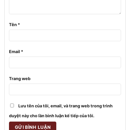
Tên
*
Email
*
Trang web
Lưu tên của tôi, email, và trang web trong trình
duyệt này cho lần bình luận kế tiếp của tôi.