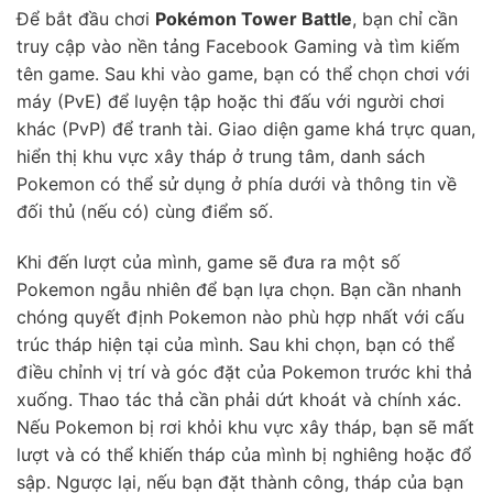
Để bắt đầu chơi
Pokémon Tower Battle
, bạn chỉ cần
truy cập vào nền tảng Facebook Gaming và tìm kiếm
tên game. Sau khi vào game, bạn có thể chọn chơi với
máy (PvE) để luyện tập hoặc thi đấu với người chơi
khác (PvP) để tranh tài. Giao diện game khá trực quan,
hiển thị khu vực xây tháp ở trung tâm, danh sách
Pokemon có thể sử dụng ở phía dưới và thông tin về
đối thủ (nếu có) cùng điểm số.
Khi đến lượt của mình, game sẽ đưa ra một số
Pokemon ngẫu nhiên để bạn lựa chọn. Bạn cần nhanh
chóng quyết định Pokemon nào phù hợp nhất với cấu
trúc tháp hiện tại của mình. Sau khi chọn, bạn có thể
điều chỉnh vị trí và góc đặt của Pokemon trước khi thả
xuống. Thao tác thả cần phải dứt khoát và chính xác.
Nếu Pokemon bị rơi khỏi khu vực xây tháp, bạn sẽ mất
lượt và có thể khiến tháp của mình bị nghiêng hoặc đổ
sập. Ngược lại, nếu bạn đặt thành công, tháp của bạn