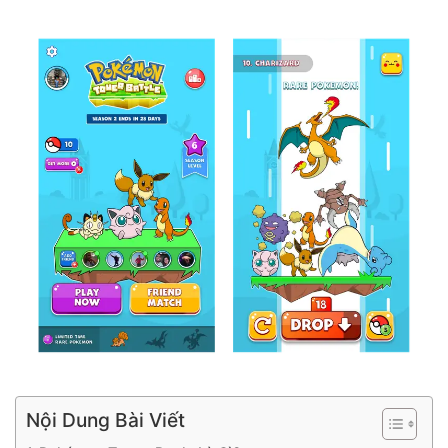
Nội Dung Bài Viết