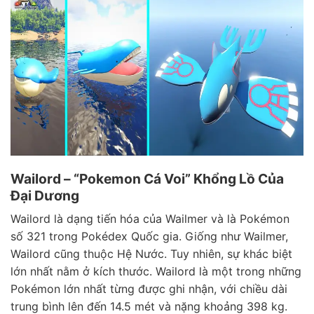
Wailord – “Pokemon Cá Voi” Khổng Lồ Của
Đại Dương
Wailord là dạng tiến hóa của Wailmer và là Pokémon
số 321 trong Pokédex Quốc gia. Giống như Wailmer,
Wailord cũng thuộc Hệ Nước. Tuy nhiên, sự khác biệt
lớn nhất nằm ở kích thước. Wailord là một trong những
Pokémon lớn nhất từng được ghi nhận, với chiều dài
trung bình lên đến 14.5 mét và nặng khoảng 398 kg.