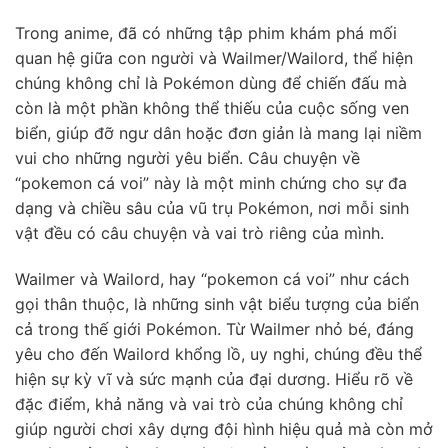
Trong anime, đã có những tập phim khám phá mối
quan hệ giữa con người và Wailmer/Wailord, thể hiện
chúng không chỉ là Pokémon dùng để chiến đấu mà
còn là một phần không thể thiếu của cuộc sống ven
biển, giúp đỡ ngư dân hoặc đơn giản là mang lại niềm
vui cho những người yêu biển. Câu chuyện về
“pokemon cá voi” này là một minh chứng cho sự đa
dạng và chiều sâu của vũ trụ Pokémon, nơi mỗi sinh
vật đều có câu chuyện và vai trò riêng của mình.
Wailmer và Wailord, hay “pokemon cá voi” như cách
gọi thân thuộc, là những sinh vật biểu tượng của biển
cả trong thế giới Pokémon. Từ Wailmer nhỏ bé, đáng
yêu cho đến Wailord khổng lồ, uy nghi, chúng đều thể
hiện sự kỳ vĩ và sức mạnh của đại dương. Hiểu rõ về
đặc điểm, khả năng và vai trò của chúng không chỉ
giúp người chơi xây dựng đội hình hiệu quả mà còn mở