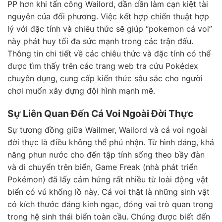
PP hơn khi tấn công Wailord, dần dần làm cạn kiệt tài
nguyên của đối phương. Việc kết hợp chiến thuật hợp
lý với đặc tính và chiêu thức sẽ giúp “pokemon cá voi”
này phát huy tối đa sức mạnh trong các trận đấu.
Thông tin chi tiết về các chiêu thức và đặc tính có thể
được tìm thấy trên các trang web tra cứu Pokédex
chuyên dụng, cung cấp kiến thức sâu sắc cho người
chơi muốn xây dựng đội hình mạnh mẽ.
Sự Liên Quan Đến Cá Voi Ngoài Đời Thực
Sự tương đồng giữa Wailmer, Wailord và cá voi ngoài
đời thực là điều không thể phủ nhận. Từ hình dáng, khả
năng phun nước cho đến tập tính sống theo bầy đàn
và di chuyển trên biển, Game Freak (nhà phát triển
Pokémon) đã lấy cảm hứng rất nhiều từ loài động vật
biển có vú khổng lồ này. Cá voi thật là những sinh vật
có kích thước đáng kinh ngạc, đóng vai trò quan trọng
trong hệ sinh thái biển toàn cầu. Chúng được biết đến