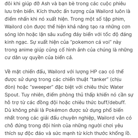
đôi khi giúp đỡ Ash và bạn bè trong các cuộc phiêu
lưu trên biển. Kích thước ấn tượng của Wailord luôn là
điểm nhấn khi nó xuất hiện. Trong một số tập phim,
Wailord còn được thể hiện khả năng tạo ra những cơn
sóng lớn hoặc lặn sâu xuống đáy biển với tốc độ đáng
kinh ngạc. Sự xuất hiện của “pokemon cá voi” này
trong anime giúp củng cố hình ảnh của chúng là những
cư dân uy quyền của biển cả.
Về mặt chiến đấu, Wailord với lượng HP cao có thể
được sử dụng trong các chiến thuật “tanker” (chịu
đòn) hoặc “sweeper” đặc biệt với chiêu thức Water
Spout. Tuy nhiên, điểm phòng thủ thấp khiến nó cần sự
hỗ trợ từ các đồng đội hoặc chiêu thức buff/debuff.
Dù không phải là Pokémon được sử dụng phổ biến
nhất trong các giải đấu chuyên nghiệp, Wailord vẫn có
chỗ đứng trong đội hình của những người chơi yêu
thích sự độc đáo và sức mạnh từ kích thước khổng lồ.