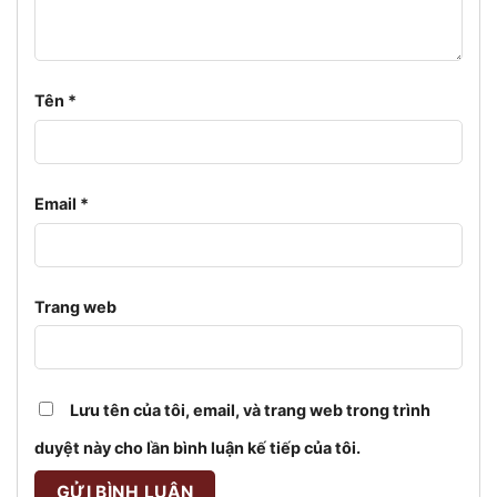
Tên
*
Email
*
Trang web
Lưu tên của tôi, email, và trang web trong trình
duyệt này cho lần bình luận kế tiếp của tôi.