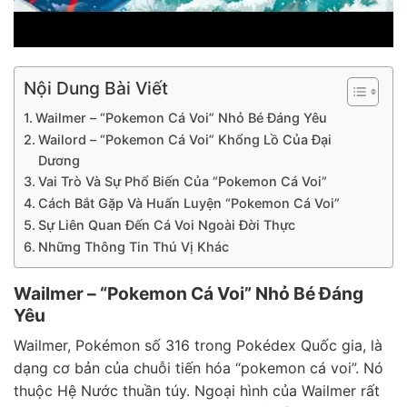
Nội Dung Bài Viết
Wailmer – “Pokemon Cá Voi” Nhỏ Bé Đáng Yêu
Wailord – “Pokemon Cá Voi” Khổng Lồ Của Đại
Dương
Vai Trò Và Sự Phổ Biến Của “Pokemon Cá Voi”
Cách Bắt Gặp Và Huấn Luyện “Pokemon Cá Voi”
Sự Liên Quan Đến Cá Voi Ngoài Đời Thực
Những Thông Tin Thú Vị Khác
Wailmer – “Pokemon Cá Voi” Nhỏ Bé Đáng
Yêu
Wailmer, Pokémon số 316 trong Pokédex Quốc gia, là
dạng cơ bản của chuỗi tiến hóa “pokemon cá voi”. Nó
thuộc Hệ Nước thuần túy. Ngoại hình của Wailmer rất