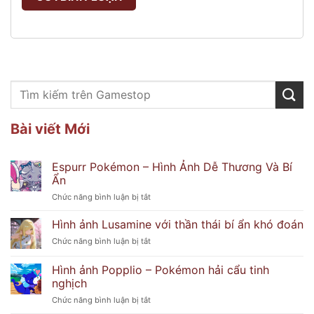
Bài viết Mới
Espurr Pokémon – Hình Ảnh Dễ Thương Và Bí
Ẩn
ở
Chức năng bình luận bị tắt
Espurr
Pokémon
Hình ảnh Lusamine với thần thái bí ẩn khó đoán
–
ở
Chức năng bình luận bị tắt
Hình
Hình
Ảnh
ảnh
Hình ảnh Popplio – Pokémon hải cẩu tinh
Dễ
Lusamine
Thương
nghịch
với
Và
ở
Chức năng bình luận bị tắt
thần
Bí
Hình
thái