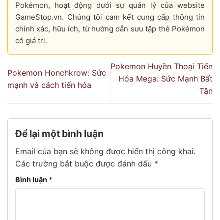
Pokémon, hoạt động dưới sự quản lý của website
GameStop.vn. Chúng tôi cam kết cung cấp thông tin
chính xác, hữu ích, từ hướng dẫn sưu tập thẻ Pokémon
có giá trị.
Pokemon Huyền Thoại Tiến
Pokemon Honchkrow: Sức
Hóa Mega: Sức Mạnh Bất
mạnh và cách tiến hóa
Tận
Để lại một bình luận
Email của bạn sẽ không được hiển thị công khai.
Các trường bắt buộc được đánh dấu
*
Bình luận
*