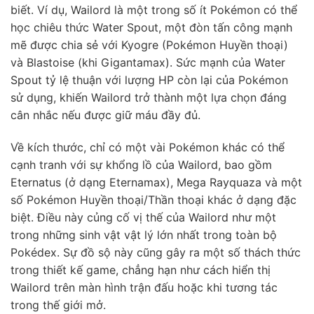
biết. Ví dụ, Wailord là một trong số ít Pokémon có thể
học chiêu thức Water Spout, một đòn tấn công mạnh
mẽ được chia sẻ với Kyogre (Pokémon Huyền thoại)
và Blastoise (khi Gigantamax). Sức mạnh của Water
Spout tỷ lệ thuận với lượng HP còn lại của Pokémon
sử dụng, khiến Wailord trở thành một lựa chọn đáng
cân nhắc nếu được giữ máu đầy đủ.
Về kích thước, chỉ có một vài Pokémon khác có thể
cạnh tranh với sự khổng lồ của Wailord, bao gồm
Eternatus (ở dạng Eternamax), Mega Rayquaza và một
số Pokémon Huyền thoại/Thần thoại khác ở dạng đặc
biệt. Điều này củng cố vị thế của Wailord như một
trong những sinh vật vật lý lớn nhất trong toàn bộ
Pokédex. Sự đồ sộ này cũng gây ra một số thách thức
trong thiết kế game, chẳng hạn như cách hiển thị
Wailord trên màn hình trận đấu hoặc khi tương tác
trong thế giới mở.