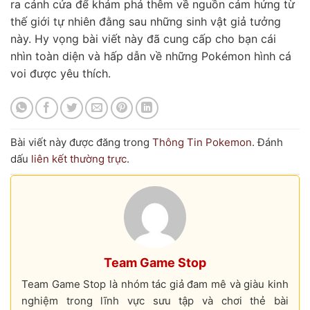
ra cánh cửa để khám phá thêm về nguồn cảm hứng từ
thế giới tự nhiên đằng sau những sinh vật giả tưởng
này. Hy vọng bài viết này đã cung cấp cho bạn cái
nhìn toàn diện và hấp dẫn về những Pokémon hình cá
voi được yêu thích.
Bài viết này được đăng trong
Thông Tin Pokemon
. Đánh
dấu
liên kết thường trực
.
Team Game Stop
Team Game Stop là nhóm tác giả đam mê và giàu kinh
nghiệm trong lĩnh vực sưu tập và chơi thẻ bài