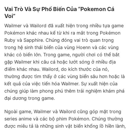
Vai Trò Và Sự Phổ Biến Của “Pokemon Cá
Voi”
Wailmer và Wailord đã xuất hiện trong nhiều tựa game
Pokémon khác nhau kể từ khi ra mắt trong Pokémon
Ruby và Sapphire. Chúng đóng vai trò quan trọng
trong hệ sinh thái biển của vùng Hoenn và các vùng
khác có biển lớn. Trong game, người chơi có thể bắt
gặp Wailmer khi câu cá hoặc lướt sóng ở nhiều địa
điểm khác nhau. Wailord, do kích thước của nó,
thường được tìm thấy ở các vùng biển sâu hơn hoặc là
kết quả của việc tiến hóa Wailmer. Sự xuất hiện của
chúng giúp làm phong phú thêm trải nghiệm khám phá
đại dương trong game.
Ngoài game, Wailmer và Wailord cũng góp mặt trong
series anime và các bộ phim Pokémon. Chúng thường
được miêu tả là những sinh vật biển khổng lồ hiền lành,