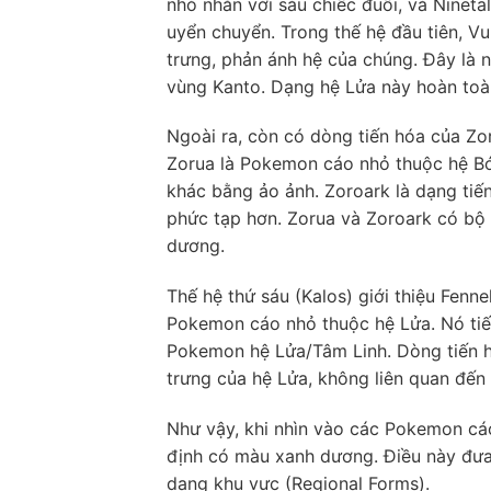
nhỏ nhắn với sáu chiếc đuôi, và Ninetal
uyển chuyển. Trong thế hệ đầu tiên, V
trưng, phản ánh hệ của chúng. Đây là 
vùng Kanto. Dạng hệ Lửa này hoàn toà
Ngoài ra, còn có dòng tiến hóa của Zor
Zorua là Pokemon cáo nhỏ thuộc hệ Bó
khác bằng ảo ảnh. Zoroark là dạng tiế
phức tạp hơn. Zorua và Zoroark có bộ
dương.
Thế hệ thứ sáu (Kalos) giới thiệu Fenn
Pokemon cáo nhỏ thuộc hệ Lửa. Nó tiến
Pokemon hệ Lửa/Tâm Linh. Dòng tiến h
trưng của hệ Lửa, không liên quan đế
Như vậy, khi nhìn vào các Pokemon c
định có màu xanh dương. Điều này đưa
dạng khu vực (Regional Forms).