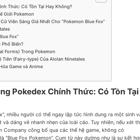
ính Thức: Có Tồn Tại Hay Không?
ế Giới Pokemon
ng Cử Viên Sáng Giá Nhất Cho “Pokemon Blue Fox”
tales
lue Fox”
i Phổ Biến?
nal Forms) Trong Pokemon
 Tiên (Fairy-type) Của Alolan Ninetales
Hóa Game và Anime
ng Pokedex Chính Thức: Có Tồn Tại
”, nhiều người có thể ngay lập tức hình dung ra một sinh v
 và dáng vẻ nhanh nhẹn của loài cáo. Tuy nhiên, nếu xét t
n Company công bố qua các thế hệ game, không có
là “Blue Fox Pokemon”. Cụm từ này dường như là sự kết hợ