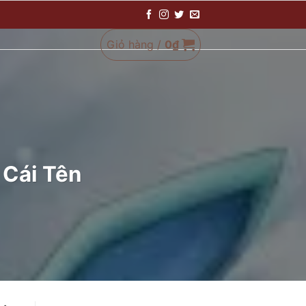
Giỏ hàng /
0
₫
 Cái Tên