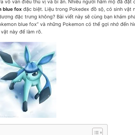
a vô vàn điều thú vị và bí ẩn. Nhiều người hâm mộ đã đặt 
 blue fox
đặc biệt. Liệu trong Pokedex đồ sộ, có sinh vật 
dương đặc trưng không? Bài viết này sẽ cùng bạn khám phá
pokemon blue fox” và những Pokemon có thể gợi nhớ đến hì
 vật này để làm rõ.