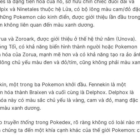
es là dạng tiến hóa của nó, sở hữu chín chiếc đuôi dài và
ulpix và Ninetales thuộc hệ Lửa, có bộ lông màu cam/đỏ đặ
những Pokemon cáo kinh điển, được giới thiệu lần đầu tron
n không liên quan đến màu xanh dương.
ua và Zoroark, được giới thiệu ở thế hệ thứ năm (Unova).
ng Tối, có khả năng biến hình thành người hoặc Pokemon
n hóa của Zorua, mạnh mẽ hơn và có khả năng tạo ra ảo ản
 lông chủ yếu màu đen và đỏ/tím, cũng không phải màu xa
ekin, một trong ba Pokemon khởi đầu. Fennekin là một
 hóa thành Braixen và cuối cùng là Delphox. Delphox là
óa này có màu sắc chủ yếu là vàng, cam và đỏ, mang đặc
n màu xanh dương.
áo
truyền thống
trong Pokedex, rõ ràng không có loài nào 
 chúng ta đến một khía cạnh khác của thế giới Pokemon: 