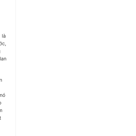
 là
ớc,
g
lan
n
 nó
o
ìm
t