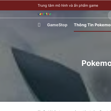
Bỏ
Trung tâm mô hình và ấn phẩm game
qua
T
nội
ki
dung
GameStop
Thông Tin Pokemo
Pokemon