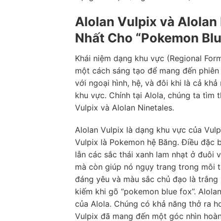
Alolan Vulpix và Alolan
Nhất Cho “Pokemon Blu
Khái niệm dạng khu vực (Regional Forms
một cách sáng tạo để mang đến phiên 
với ngoại hình, hệ, và đôi khi là cả kh
khu vực. Chính tại Alola, chúng ta tìm
Vulpix và Alolan Ninetales.
Alolan Vulpix là dạng khu vực của Vulpi
Vulpix là Pokemon hệ Băng. Điều đặc bi
lẫn các sắc thái xanh lam nhạt ở đuôi
mà còn giúp nó ngụy trang trong môi tr
đáng yêu và màu sắc chủ đạo là trắng x
kiếm khi gõ “pokemon blue fox”. Alolan
của Alola. Chúng có khả năng thở ra hơ
Vulpix đã mang đến một góc nhìn hoàn