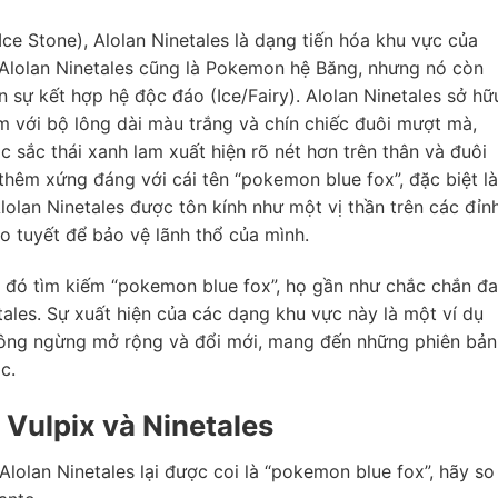
Ice Stone), Alolan Ninetales là dạng tiến hóa khu vực của
, Alolan Ninetales cũng là Pokemon hệ Băng, nhưng nó còn
n sự kết hợp hệ độc đáo (Ice/Fairy). Alolan Ninetales sở hữ
êm với bộ lông dài màu trắng và chín chiếc đuôi mượt mà,
 sắc thái xanh lam xuất hiện rõ nét hơn trên thân và đuôi
thêm xứng đáng với cái tên “pokemon blue fox”, đặc biệt là
Alolan Ninetales được tôn kính như một vị thần trên các đỉn
o tuyết để bảo vệ lãnh thổ của mình.
ai đó tìm kiếm “pokemon blue fox”, họ gần như chắc chắn đ
tales. Sự xuất hiện của các dạng khu vực này là một ví dụ
hông ngừng mở rộng và đổi mới, mang đến những phiên bản
c.
Vulpix và Ninetales
Alolan Ninetales lại được coi là “pokemon blue fox”, hãy so