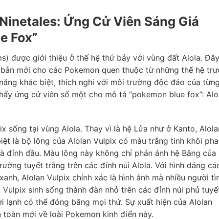
 Ninetales: Ứng Cử Viên Sáng Giá
e Fox”
) được giới thiệu ở thế hệ thứ bảy với vùng đất Alola. Đây
bản mới cho các Pokemon quen thuộc từ những thế hệ trư
ả năng khác biệt, thích nghi với môi trường độc đáo của từn
 thấy ứng cử viên số một cho mô tả “pokemon blue fox”: Alo
x sống tại vùng Alola. Thay vì là hệ Lửa như ở Kanto, Alola
ệt là bộ lông của Alolan Vulpix có màu trắng tinh khôi pha
 và đỉnh đầu. Màu lông này không chỉ phản ánh hệ Băng của
ường tuyết trắng trên các đỉnh núi Alola. Với hình dáng cá
anh, Alolan Vulpix chính xác là hình ảnh mà nhiều người t
 Vulpix sinh sống thành đàn nhỏ trên các đỉnh núi phủ tuyế
i lạnh có thể đóng băng mọi thứ. Sự xuất hiện của Alolan
 toàn mới về loài Pokemon kinh điển này.