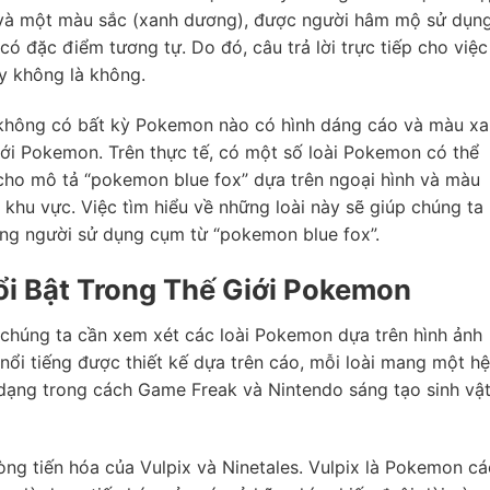
) và một màu sắc (xanh dương), được người hâm mộ sử dụn
 đặc điểm tương tự. Do đó, câu trả lời trực tiếp cho việc
y không là không.
à không có bất kỳ Pokemon nào có hình dáng cáo và màu x
ới Pokemon. Trên thực tế, có một số loài Pokemon có thể
 cho mô tả “pokemon blue fox” dựa trên ngoại hình và màu
ể khu vực. Việc tìm hiểu về những loài này sẽ giúp chúng ta
ững người sử dụng cụm từ “pokemon blue fox”.
 Bật Trong Thế Giới Pokemon
 chúng ta cần xem xét các loài Pokemon dựa trên hình ảnh
nổi tiếng được thiết kế dựa trên cáo, mỗi loài mang một hệ
a dạng trong cách Game Freak và Nintendo sáng tạo sinh vậ
 dòng tiến hóa của Vulpix và Ninetales. Vulpix là Pokemon c