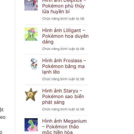
Hình ảnh Delphox –
Popplio
khó
Pokémon phù thủy
–
đoán
lửa huyền bí
Pokémon
ở
Chức năng bình luận bị tắt
hải
Hình
cẩu
ảnh
tinh
Hình ảnh Lilligant –
Delphox
nghịch
Pokémon hoa duyên
–
dáng
Pokémon
ở
Chức năng bình luận bị tắt
phù
Hình
thủy
ảnh
lửa
Hình ảnh Froslass –
Lilligant
huyền
Pokémon băng ma
–
bí
lạnh lẽo
Pokémon
ở
Chức năng bình luận bị tắt
hoa
Hình
duyên
ảnh
dáng
Hình ảnh Staryu –
Froslass
Pokémon sao biển
–
phát sáng
Pokémon
ật
ở
Chức năng bình luận bị tắt
băng
Hình
ma
heo
ảnh
lạnh
Hình ảnh Meganium
Staryu
lẽo
– Pokémon thảo
–
p
mộc hiền hòa