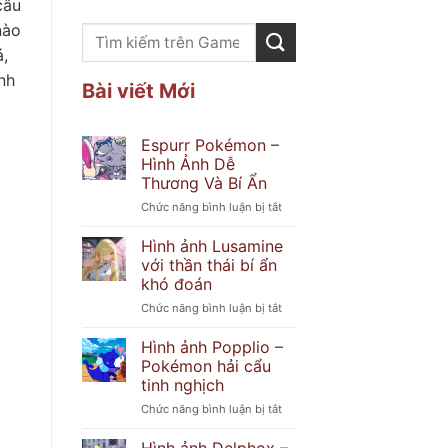
câu
nào
,
nh
Bài viết Mới
Espurr Pokémon –
Hình Ảnh Dễ
Thương Và Bí Ẩn
ở
Chức năng bình luận bị tắt
Espurr
Pokémon
Hình ảnh Lusamine
–
với thần thái bí ẩn
Hình
khó đoán
Ảnh
ở
Chức năng bình luận bị tắt
Dễ
Hình
Thương
ảnh
Và
Hình ảnh Popplio –
Lusamine
Bí
Pokémon hải cẩu
với
Ẩn
tinh nghịch
thần
ở
Chức năng bình luận bị tắt
thái
Hình
bí
ảnh
ẩn