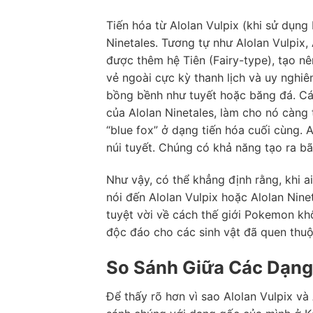
Tiến hóa từ Alolan Vulpix (khi sử dụng 
Ninetales. Tương tự như Alolan Vulpix
được thêm hệ Tiên (Fairy-type), tạo nê
vẻ ngoài cực kỳ thanh lịch và uy nghi
bồng bềnh như tuyết hoặc băng đá. Các
của Alolan Ninetales, làm cho nó càng 
“blue fox” ở dạng tiến hóa cuối cùng. 
núi tuyết. Chúng có khả năng tạo ra bã
Như vậy, có thể khẳng định rằng, khi 
nói đến Alolan Vulpix hoặc Alolan Nine
tuyệt vời về cách thế giới Pokemon k
độc đáo cho các sinh vật đã quen thuộ
So Sánh Giữa Các Dạng 
Để thấy rõ hơn vì sao Alolan Vulpix và 