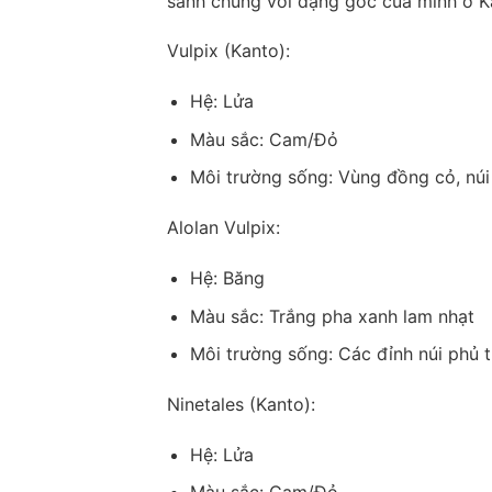
sánh chúng với dạng gốc của mình ở K
Vulpix (Kanto):
Hệ: Lửa
Màu sắc: Cam/Đỏ
Môi trường sống: Vùng đồng cỏ, núi
Alolan Vulpix:
Hệ: Băng
Màu sắc: Trắng pha xanh lam nhạt
Môi trường sống: Các đỉnh núi phủ 
Ninetales (Kanto):
Hệ: Lửa