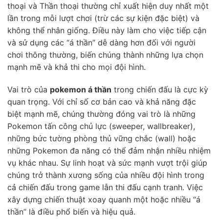
thoại và Thần thoại thường chỉ xuất hiện duy nhất một
lần trong mỗi lượt chơi (trừ các sự kiện đặc biệt) và
không thể nhân giống. Điều này làm cho việc tiếp cận
và sử dụng các “á thần” dễ dàng hơn đối với người
chơi thông thường, biến chúng thành những lựa chọn
mạnh mẽ và khả thi cho mọi đội hình.
Vai trò của
pokemon á thần
trong chiến đấu là cực kỳ
quan trọng. Với chỉ số cơ bản cao và khả năng đặc
biệt mạnh mẽ, chúng thường đóng vai trò là những
Pokemon tấn công chủ lực (sweeper, wallbreaker),
những bức tường phòng thủ vững chắc (wall) hoặc
những Pokemon đa năng có thể đảm nhận nhiều nhiệm
vụ khác nhau. Sự linh hoạt và sức mạnh vượt trội giúp
chúng trở thành xương sống của nhiều đội hình trong
cả chiến đấu trong game lẫn thi đấu cạnh tranh. Việc
xây dựng chiến thuật xoay quanh một hoặc nhiều “á
thần” là điều phổ biến và hiệu quả.