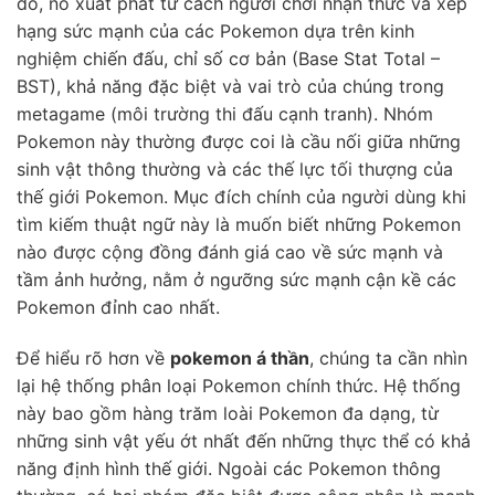
đó, nó xuất phát từ cách người chơi nhận thức và xếp
hạng sức mạnh của các Pokemon dựa trên kinh
nghiệm chiến đấu, chỉ số cơ bản (Base Stat Total –
BST), khả năng đặc biệt và vai trò của chúng trong
metagame (môi trường thi đấu cạnh tranh). Nhóm
Pokemon này thường được coi là cầu nối giữa những
sinh vật thông thường và các thế lực tối thượng của
thế giới Pokemon. Mục đích chính của người dùng khi
tìm kiếm thuật ngữ này là muốn biết những Pokemon
nào được cộng đồng đánh giá cao về sức mạnh và
tầm ảnh hưởng, nằm ở ngưỡng sức mạnh cận kề các
Pokemon đỉnh cao nhất.
Để hiểu rõ hơn về
pokemon á thần
, chúng ta cần nhìn
lại hệ thống phân loại Pokemon chính thức. Hệ thống
này bao gồm hàng trăm loài Pokemon đa dạng, từ
những sinh vật yếu ớt nhất đến những thực thể có khả
năng định hình thế giới. Ngoài các Pokemon thông