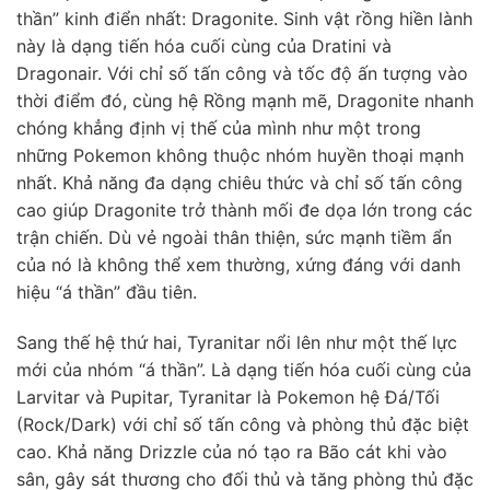
thần” kinh điển nhất: Dragonite. Sinh vật rồng hiền lành
này là dạng tiến hóa cuối cùng của Dratini và
Dragonair. Với chỉ số tấn công và tốc độ ấn tượng vào
thời điểm đó, cùng hệ Rồng mạnh mẽ, Dragonite nhanh
chóng khẳng định vị thế của mình như một trong
những Pokemon không thuộc nhóm huyền thoại mạnh
nhất. Khả năng đa dạng chiêu thức và chỉ số tấn công
cao giúp Dragonite trở thành mối đe dọa lớn trong các
trận chiến. Dù vẻ ngoài thân thiện, sức mạnh tiềm ẩn
của nó là không thể xem thường, xứng đáng với danh
hiệu “á thần” đầu tiên.
Sang thế hệ thứ hai, Tyranitar nổi lên như một thế lực
mới của nhóm “á thần”. Là dạng tiến hóa cuối cùng của
Larvitar và Pupitar, Tyranitar là Pokemon hệ Đá/Tối
(Rock/Dark) với chỉ số tấn công và phòng thủ đặc biệt
cao. Khả năng Drizzle của nó tạo ra Bão cát khi vào
sân, gây sát thương cho đối thủ và tăng phòng thủ đặc