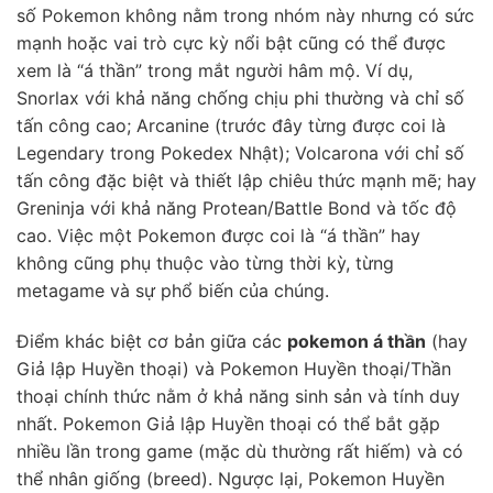
số Pokemon không nằm trong nhóm này nhưng có sức
mạnh hoặc vai trò cực kỳ nổi bật cũng có thể được
xem là “á thần” trong mắt người hâm mộ. Ví dụ,
Snorlax với khả năng chống chịu phi thường và chỉ số
tấn công cao; Arcanine (trước đây từng được coi là
Legendary trong Pokedex Nhật); Volcarona với chỉ số
tấn công đặc biệt và thiết lập chiêu thức mạnh mẽ; hay
Greninja với khả năng Protean/Battle Bond và tốc độ
cao. Việc một Pokemon được coi là “á thần” hay
không cũng phụ thuộc vào từng thời kỳ, từng
metagame và sự phổ biến của chúng.
Điểm khác biệt cơ bản giữa các
pokemon á thần
(hay
Giả lập Huyền thoại) và Pokemon Huyền thoại/Thần
thoại chính thức nằm ở khả năng sinh sản và tính duy
nhất. Pokemon Giả lập Huyền thoại có thể bắt gặp
nhiều lần trong game (mặc dù thường rất hiếm) và có
thể nhân giống (breed). Ngược lại, Pokemon Huyền