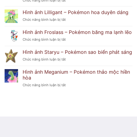
Chức năng bình luận bị tắt
Pokémon
đoán
Hình
hải
ảnh
Hình ảnh Lilligant – Pokémon hoa duyên dáng
cẩu
Delphox
tinh
ở
Chức năng bình luận bị tắt
–
nghịch
Hình
Pokémon
ảnh
Hình ảnh Froslass – Pokémon băng ma lạnh lẽo
phù
Lilligant
thủy
ở
Chức năng bình luận bị tắt
–
lửa
Hình
Pokémon
huyền
ảnh
hoa
Hình ảnh Staryu – Pokémon sao biển phát sáng
bí
Froslass
duyên
ở
Chức năng bình luận bị tắt
–
dáng
Hình
Pokémon
ảnh
băng
Hình ảnh Meganium – Pokémon thảo mộc hiền
Staryu
ma
hòa
–
lạnh
ở
Chức năng bình luận bị tắt
Pokémon
lẽo
Hình
sao
ảnh
biển
Meganium
phát
–
sáng
Pokémon
thảo
mộc
hiền
hòa