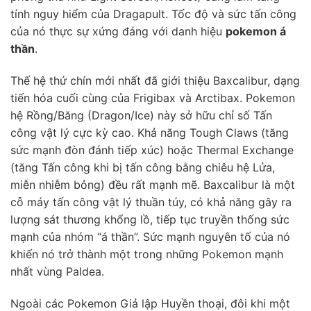
tính nguy hiểm của Dragapult. Tốc độ và sức tấn công
của nó thực sự xứng đáng với danh hiệu
pokemon á
thần
.
Thế hệ thứ chín mới nhất đã giới thiệu Baxcalibur, dạng
tiến hóa cuối cùng của Frigibax và Arctibax. Pokemon
hệ Rồng/Băng (Dragon/Ice) này sở hữu chỉ số Tấn
công vật lý cực kỳ cao. Khả năng Tough Claws (tăng
sức mạnh đòn đánh tiếp xúc) hoặc Thermal Exchange
(tăng Tấn công khi bị tấn công bằng chiêu hệ Lửa,
miễn nhiễm bỏng) đều rất mạnh mẽ. Baxcalibur là một
cỗ máy tấn công vật lý thuần túy, có khả năng gây ra
lượng sát thương khổng lồ, tiếp tục truyền thống sức
mạnh của nhóm “á thần”. Sức mạnh nguyên tố của nó
khiến nó trở thành một trong những Pokemon mạnh
nhất vùng Paldea.
Ngoài các Pokemon Giả lập Huyền thoại, đôi khi một