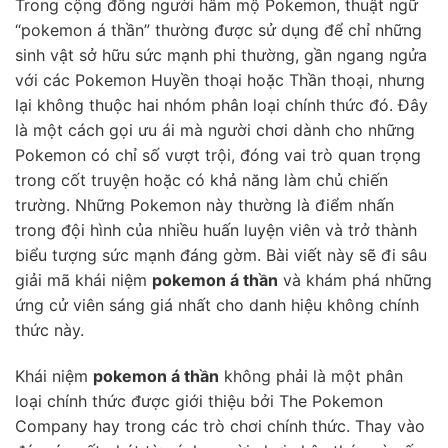
Trong cộng đồng người hâm mộ Pokemon, thuật ngữ
“pokemon á thần” thường được sử dụng để chỉ những
sinh vật sở hữu sức mạnh phi thường, gần ngang ngửa
với các Pokemon Huyền thoại hoặc Thần thoại, nhưng
lại không thuộc hai nhóm phân loại chính thức đó. Đây
là một cách gọi ưu ái mà người chơi dành cho những
Pokemon có chỉ số vượt trội, đóng vai trò quan trọng
trong cốt truyện hoặc có khả năng làm chủ chiến
trường. Những Pokemon này thường là điểm nhấn
trong đội hình của nhiều huấn luyện viên và trở thành
biểu tượng sức mạnh đáng gờm. Bài viết này sẽ đi sâu
giải mã khái niệm
pokemon á thần
và khám phá những
ứng cử viên sáng giá nhất cho danh hiệu không chính
thức này.
Khái niệm
pokemon á thần
không phải là một phân
loại chính thức được giới thiệu bởi The Pokemon
Company hay trong các trò chơi chính thức. Thay vào