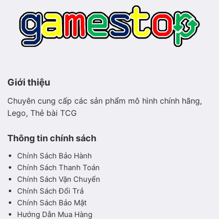
Giới thiệu
Chuyên cung cấp các sản phẩm mô hình chính hãng,
Lego, Thẻ bài TCG
Thông tin chính sách
Chính Sách Bảo Hành
Chính Sách Thanh Toán
Chính Sách Vận Chuyển
Chính Sách Đổi Trả
Chính Sách Bảo Mật
Hướng Dẫn Mua Hàng