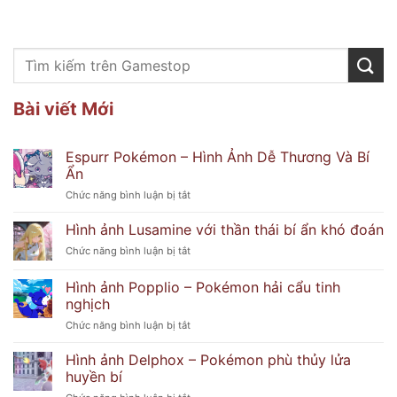
Bài viết Mới
Espurr Pokémon – Hình Ảnh Dễ Thương Và Bí
Ẩn
ở
Chức năng bình luận bị tắt
Espurr
Pokémon
Hình ảnh Lusamine với thần thái bí ẩn khó đoán
–
ở
Chức năng bình luận bị tắt
Hình
Hình
Ảnh
ảnh
Hình ảnh Popplio – Pokémon hải cẩu tinh
Dễ
Lusamine
Thương
nghịch
với
Và
ở
Chức năng bình luận bị tắt
thần
Bí
Hình
thái
Ẩn
ảnh
bí
Hình ảnh Delphox – Pokémon phù thủy lửa
Popplio
ẩn
huyền bí
–
khó
ở