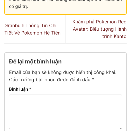
có giá trị.
Khám phá Pokemon Red
Granbull: Thông Tin Chi
Avatar: Biểu tượng Hành
Tiết Về Pokemon Hệ Tiên
trình Kanto
Để lại một bình luận
Email của bạn sẽ không được hiển thị công khai.
Các trường bắt buộc được đánh dấu
*
Bình luận
*