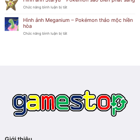
Froslass
duyên
ở
Chức năng bình luận bị tắt
–
dáng
Hình
Pokémon
ảnh
băng
Hình ảnh Meganium – Pokémon thảo mộc hiền
Staryu
ma
hòa
–
lạnh
ở
Chức năng bình luận bị tắt
Pokémon
lẽo
Hình
sao
ảnh
biển
Meganium
phát
–
sáng
Pokémon
thảo
mộc
hiền
hòa
Giới thiệu