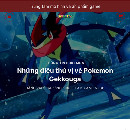
Bỏ
Trung tâm mô hình và ấn phẩm game
qua
nội
dung
THÔNG TIN POKEMON
Những điều thú vị về Pokemon
Gekkouga
ĐĂNG VÀO
18/05/2025
BỞI
TEAM GAME STOP