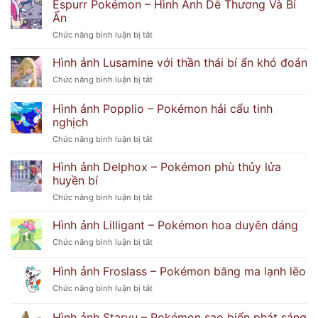
Espurr Pokémon – Hình Ảnh Dễ Thương Và Bí
Ẩn
ở
Chức năng bình luận bị tắt
Espurr
Pokémon
Hình ảnh Lusamine với thần thái bí ẩn khó đoán
–
ở
Chức năng bình luận bị tắt
Hình
Hình
Ảnh
ảnh
Hình ảnh Popplio – Pokémon hải cẩu tinh
Dễ
Lusamine
Thương
nghịch
với
Và
ở
Chức năng bình luận bị tắt
thần
Bí
Hình
thái
Ẩn
ảnh
bí
Hình ảnh Delphox – Pokémon phù thủy lửa
Popplio
ẩn
huyền bí
–
khó
ở
Chức năng bình luận bị tắt
Pokémon
đoán
Hình
hải
ảnh
Hình ảnh Lilligant – Pokémon hoa duyên dáng
cẩu
Delphox
tinh
ở
Chức năng bình luận bị tắt
–
nghịch
Hình
Pokémon
ảnh
Hình ảnh Froslass – Pokémon băng ma lạnh lẽo
phù
Lilligant
thủy
ở
Chức năng bình luận bị tắt
–
lửa
Hình
Pokémon
huyền
ảnh
hoa
Hình ảnh Staryu – Pokémon sao biển phát sáng
bí