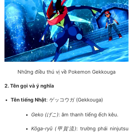
Những điều thú vị về Pokemon Gekkouga
2. Tên gọi và ý nghĩa
Tên tiếng Nhật
:
ゲッコウガ (Gekkouga)
Geko (げこ)
:
âm thanh tiếng ếch kêu.
Kōga-ryū (甲賀流)
:
trường phái ninjutsu