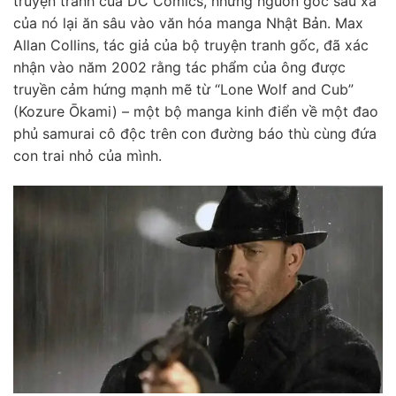
truyện tranh của DC Comics, nhưng nguồn gốc sâu xa
của nó lại ăn sâu vào văn hóa manga Nhật Bản. Max
Allan Collins, tác giả của bộ truyện tranh gốc, đã xác
nhận vào năm 2002 rằng tác phẩm của ông được
truyền cảm hứng mạnh mẽ từ “Lone Wolf and Cub”
(Kozure Ōkami) – một bộ manga kinh điển về một đao
phủ samurai cô độc trên con đường báo thù cùng đứa
con trai nhỏ của mình.