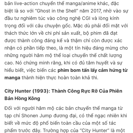
bản live-action chuyển thể manga/anime khác, đặc
biệt là so với “Ghost in the Shell” năm 2017, nhờ vào sự
đầu tư nghiêm túc vào công nghệ CGI và lòng kính
trọng đối với câu chuyện gốc. Mặc dù phải đối mặt với
thách thức lớn về chi phí sản xuất, bộ phim đã đạt
được thành công đáng kể và thậm chí còn được xác
nhận có phần tiếp theo, là một tín hiệu đáng mừng cho
những người hâm mộ thể loại chuyển thể chất lượng
cao. Nó chứng minh rằng, khi có đủ tâm huyết và sự
hiểu biết, việc biến các
phim bom tấn lấy cảm hứng từ
manga
thành hiện thực hoàn toàn khả thi.
City Hunter (1993): Thành Công Rực Rỡ Của Phiên
Bản Hồng Kông
Đối với người hâm mộ các bản chuyển thể manga từ
tạp chí Shonen Jump đương đại, có thể ngạc nhiên khi
biết về mức độ phổ biến toàn cầu của một số tác
phẩm trước đây. Trường hợp của “City Hunter” là một