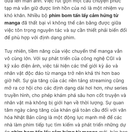
đưa lên màn ảnh. Việc rút gọn một câu chuyện phức
tạp mà vẫn giữ được linh hồn của nó là một nhiệm vụ
khó khăn. Nhiều bộ
phim bom tấn lấy cảm hứng từ
manga
đã thất bại vì không thể cân bằng được giữa
việc tôn trọng nguyên tác và sự cần thiết phải biến đổi
để phù hợp với định dạng phim.
Tuy nhiên, tiềm năng của việc chuyển thể manga vẫn
vô cùng lớn. Với sự phát triển của công nghệ CGI và
kỹ xảo điện ảnh, việc tái hiện các thế giới kỳ ảo và
nhân vật độc đáo từ manga trở nên khả thi hơn bao
giờ hết. Sự gia tăng của các nền tảng streaming cũng
mở ra cơ hội cho các định dạng dài hơi hơn, như series
truyền hình, cho phép khám phá sâu hơn cốt truyện và
nhân vật mà không bị giới hạn về thời lượng. Sự quan
tâm ngày càng tăng của khán giả toàn cầu đối với văn
hóa Nhật Bản cũng là một động lực mạnh mẽ để các
nhà làm phim tiếp tục tìm kiếm và phát triển những dự
án
phim bom tấn lấy cảm hứng từ manga
mới, hứa hẹn