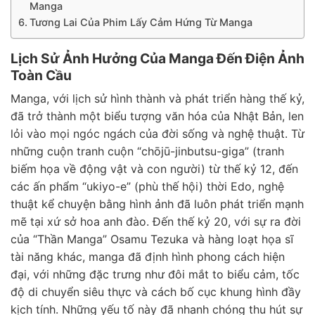
Manga
Tương Lai Của Phim Lấy Cảm Hứng Từ Manga
Lịch Sử Ảnh Hưởng Của Manga Đến Điện Ảnh
Toàn Cầu
Manga, với lịch sử hình thành và phát triển hàng thế kỷ,
đã trở thành một biểu tượng văn hóa của Nhật Bản, len
lỏi vào mọi ngóc ngách của đời sống và nghệ thuật. Từ
những cuộn tranh cuộn “chōjū-jinbutsu-giga” (tranh
biếm họa về động vật và con người) từ thế kỷ 12, đến
các ấn phẩm “ukiyo-e” (phù thế hội) thời Edo, nghệ
thuật kể chuyện bằng hình ảnh đã luôn phát triển mạnh
mẽ tại xứ sở hoa anh đào. Đến thế kỷ 20, với sự ra đời
của “Thần Manga” Osamu Tezuka và hàng loạt họa sĩ
tài năng khác, manga đã định hình phong cách hiện
đại, với những đặc trưng như đôi mắt to biểu cảm, tốc
độ di chuyển siêu thực và cách bố cục khung hình đầy
kịch tính. Những yếu tố này đã nhanh chóng thu hút sự