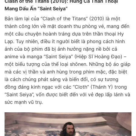
Clash of the Titans (2010): Hùng Ca Thần Thoại
Mang Dấu Ấn “Saint Seiya”
Bản làm lại của “Clash of the Titans” (2010) là một
thành công lớn về mặt doanh thu phòng vé, mang đến
một câu chuyện hoành tráng dựa trên thần thoại Hy
Lạp. Tuy nhiên, điều ít người biết là phong cách hình
ảnh của bộ phim đã bị ảnh hưởng nặng nề bởi cả
anime và manga “Saint Seiya” (Hiệp Sĩ Hoàng Đạo) –
một biểu tượng của thể loại shōnen. Những bộ áo giáp
mà các vị thần và anh hùng trong phim mặc, đặc biệt
là cách chúng phát sáng và biến đổi, có sự tương
đồng đáng kinh ngạc với các “Cloth” (Thánh Y) trong
“Saint Seiya”, vốn được biết đến với vẻ đẹp lấp lánh và
sức mạnh vũ trụ.