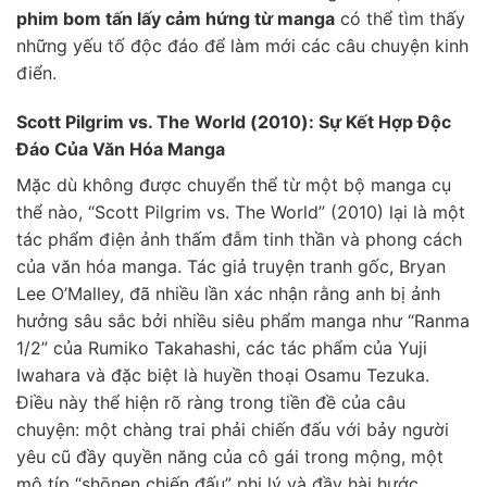
phim bom tấn lấy cảm hứng từ manga
có thể tìm thấy
những yếu tố độc đáo để làm mới các câu chuyện kinh
điển.
Scott Pilgrim vs. The World (2010): Sự Kết Hợp Độc
Đáo Của Văn Hóa Manga
Mặc dù không được chuyển thể từ một bộ manga cụ
thể nào, “Scott Pilgrim vs. The World” (2010) lại là một
tác phẩm điện ảnh thấm đẫm tinh thần và phong cách
của văn hóa manga. Tác giả truyện tranh gốc, Bryan
Lee O’Malley, đã nhiều lần xác nhận rằng anh bị ảnh
hưởng sâu sắc bởi nhiều siêu phẩm manga như “Ranma
1/2” của Rumiko Takahashi, các tác phẩm của Yuji
Iwahara và đặc biệt là huyền thoại Osamu Tezuka.
Điều này thể hiện rõ ràng trong tiền đề của câu
chuyện: một chàng trai phải chiến đấu với bảy người
yêu cũ đầy quyền năng của cô gái trong mộng, một
mô típ “shōnen chiến đấu” phi lý và đầy hài hước.