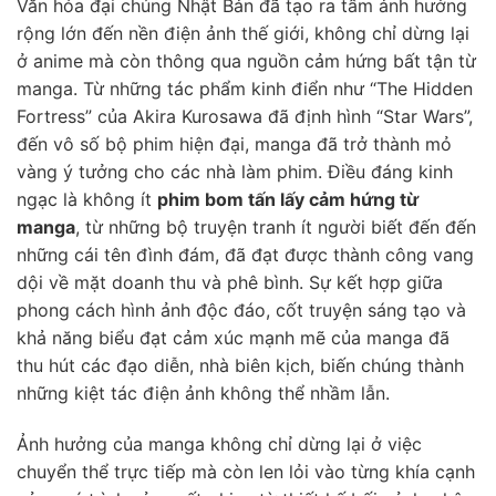
Văn hóa đại chúng Nhật Bản đã tạo ra tầm ảnh hưởng
rộng lớn đến nền điện ảnh thế giới, không chỉ dừng lại
ở anime mà còn thông qua nguồn cảm hứng bất tận từ
manga. Từ những tác phẩm kinh điển như “The Hidden
Fortress” của Akira Kurosawa đã định hình “Star Wars”,
đến vô số bộ phim hiện đại, manga đã trở thành mỏ
vàng ý tưởng cho các nhà làm phim. Điều đáng kinh
ngạc là không ít
phim bom tấn lấy cảm hứng từ
manga
, từ những bộ truyện tranh ít người biết đến đến
những cái tên đình đám, đã đạt được thành công vang
dội về mặt doanh thu và phê bình. Sự kết hợp giữa
phong cách hình ảnh độc đáo, cốt truyện sáng tạo và
khả năng biểu đạt cảm xúc mạnh mẽ của manga đã
thu hút các đạo diễn, nhà biên kịch, biến chúng thành
những kiệt tác điện ảnh không thể nhầm lẫn.
Ảnh hưởng của manga không chỉ dừng lại ở việc
chuyển thể trực tiếp mà còn len lỏi vào từng khía cạnh