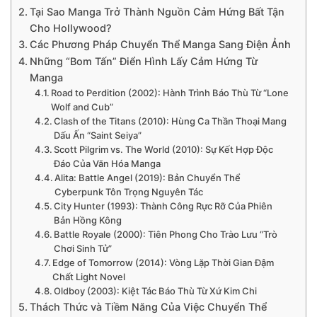
Tại Sao Manga Trở Thành Nguồn Cảm Hứng Bất Tận
Cho Hollywood?
Các Phương Pháp Chuyển Thể Manga Sang Điện Ảnh
Những “Bom Tấn” Điển Hình Lấy Cảm Hứng Từ
Manga
Road to Perdition (2002): Hành Trình Báo Thù Từ “Lone
Wolf and Cub”
Clash of the Titans (2010): Hùng Ca Thần Thoại Mang
Dấu Ấn “Saint Seiya”
Scott Pilgrim vs. The World (2010): Sự Kết Hợp Độc
Đáo Của Văn Hóa Manga
Alita: Battle Angel (2019): Bản Chuyển Thể
Cyberpunk Tôn Trọng Nguyên Tác
City Hunter (1993): Thành Công Rực Rỡ Của Phiên
Bản Hồng Kông
Battle Royale (2000): Tiên Phong Cho Trào Lưu “Trò
Chơi Sinh Tử”
Edge of Tomorrow (2014): Vòng Lặp Thời Gian Đậm
Chất Light Novel
Oldboy (2003): Kiệt Tác Báo Thù Từ Xứ Kim Chi
Thách Thức và Tiềm Năng Của Việc Chuyển Thể