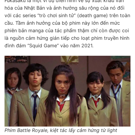
Fukasaku là một ví dụ điển hình về sự xuất khẩu văn
hóa của Nhật Bản và ảnh hưởng sâu rộng của nó đối
với các series “trò chơi sinh tử” (death game) trên toàn
cầu. Tầm ảnh hưởng của bộ phim này lớn đến mức
phiên bản manga của tác phẩm thậm chí còn được coi
là nguồn cảm hứng gián tiếp cho loạt phim truyền hình
đình đám “Squid Game” vào năm 2021.
Phim Battle Royale, kiệt tác lấy cảm hứng từ light