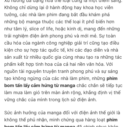
Xu hướng đa dạng hóa thể loại cũng là một điểm sáng.
Không chỉ dừng lại ở hành động hay khoa học viễn
tưởng, các nhà làm phim đang bắt đầu khám phá
những bộ manga thuộc các thể loại ít phổ biến hơn
như tâm lý, slice of life, hoặc kinh dị, mang đến những
trải nghiệm điện ảnh phong phú và mới mẻ. Sự toàn
cầu hóa của ngành công nghiệp giải trí cũng tạo điều
kiện cho sự hợp tác quốc tế, khi các đạo diễn và nhà
sản xuất từ nhiều quốc gia cùng nhau tạo ra những tác
phẩm kết hợp tinh hoa của cả hai nền văn hóa. Với
nguồn tài nguyên truyện tranh phong phú và sự sáng
tạo không ngừng của các nhà làm phim, những
phim
bom tấn lấy cảm hứng từ manga
chắc chắn sẽ tiếp tục
làm mưa làm gió trên màn ảnh rộng, khẳng định vị thế
vững chắc của mình trong lịch sử điện ảnh.
Sức ảnh hưởng của manga đối với điện ảnh thế giới là
không thể phủ nhận, minh chứng qua hàng loạt
phim
bom tấn lấy cảm hứng từ manga
đã chinh phục khán