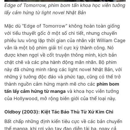
Edge of Tomorrow, phim bom tấn khoa học viễn tưởng
lấy cảm hứng từ light novel Nhật Bản
Mặc dù “Edge of Tomorrow” không hoàn toàn giống
với tiểu thuyết gốc ở một số chi tiết, nhưng chuyến
phiêu lưu vòng lặp thời gian của nhân vật William Cage
vẫn là một bộ phim giải trí cực kỳ thành công. Nó
được khen ngợi về cốt truyện thông minh, kịch bản
chặt chẽ và các pha hành động mãn nhãn. Bộ phim
này đã chứng minh rằng các light novel Nhật Bản, với
những ý tưởng độc đáo và phức tạp, cũng có thể trở
thành nguồn cảm hứng mạnh mẽ cho các
phim bom
tấn lấy cảm hứng từ manga
và khoa học viễn tưởng
của Hollywood, mở rộng biên giới của thể loại này.
Oldboy (2003): Kiệt Tác Báo Thù Từ Xứ Kim Chi
Bất chấp những định kiến tiêu cực về các bản chuyển
thể manga, khi rơi vào tay đạo diễn tài ba, ngay cả