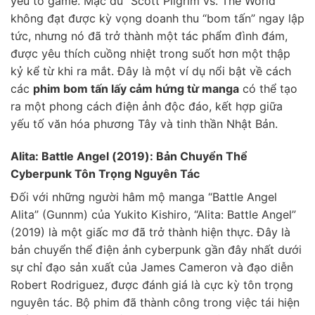
yếu tố game. Mặc dù “Scott Pilgrim vs. The World”
không đạt được kỳ vọng doanh thu “bom tấn” ngay lập
tức, nhưng nó đã trở thành một tác phẩm đình đám,
được yêu thích cuồng nhiệt trong suốt hơn một thập
kỷ kể từ khi ra mắt. Đây là một ví dụ nổi bật về cách
các
phim bom tấn lấy cảm hứng từ manga
có thể tạo
ra một phong cách điện ảnh độc đáo, kết hợp giữa
yếu tố văn hóa phương Tây và tinh thần Nhật Bản.
Alita: Battle Angel (2019): Bản Chuyển Thể
Cyberpunk Tôn Trọng Nguyên Tác
Đối với những người hâm mộ manga “Battle Angel
Alita” (Gunnm) của Yukito Kishiro, “Alita: Battle Angel”
(2019) là một giấc mơ đã trở thành hiện thực. Đây là
bản chuyển thể điện ảnh cyberpunk gần đây nhất dưới
sự chỉ đạo sản xuất của James Cameron và đạo diễn
Robert Rodriguez, được đánh giá là cực kỳ tôn trọng
nguyên tác. Bộ phim đã thành công trong việc tái hiện