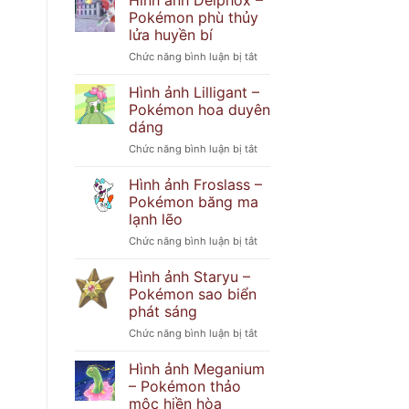
Hình ảnh Delphox –
Popplio
khó
Pokémon phù thủy
–
đoán
lửa huyền bí
Pokémon
ở
Chức năng bình luận bị tắt
hải
Hình
cẩu
ảnh
tinh
Hình ảnh Lilligant –
Delphox
nghịch
Pokémon hoa duyên
–
dáng
Pokémon
ở
Chức năng bình luận bị tắt
phù
Hình
thủy
ảnh
lửa
Hình ảnh Froslass –
Lilligant
huyền
Pokémon băng ma
–
bí
lạnh lẽo
Pokémon
ở
Chức năng bình luận bị tắt
hoa
Hình
duyên
ảnh
dáng
Hình ảnh Staryu –
Froslass
Pokémon sao biển
–
phát sáng
Pokémon
ở
Chức năng bình luận bị tắt
băng
Hình
ma
ảnh
lạnh
Hình ảnh Meganium
Staryu
lẽo
– Pokémon thảo
–
mộc hiền hòa