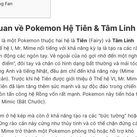
ng Fan
uan về Pokemon Hệ Tiên & Tâm Linh
à một Pokemon thuộc hai hệ là
Tiên
(Fairy) và
Tâm Linh
ế hệ I, Mr. Mime nổi tiếng với khả năng kỳ lạ là tạo ra các r
ận động các ngón tay. Vẻ ngoài của nó gợi nhớ đến một ng
 điểm”, đôi tay và chân có hình dạng bất thường và mái tó
ếng Anh và tiếng Nhật, đều ám chỉ đến khả năng này (Mime
 cản). Trước khi hệ Tiên được giới thiệu ở Thế hệ VI, Mr. Mim
Tiên đã làm tăng thêm sức mạnh và sự độc đáo trong chiến
đòn tấn công hệ Rồng vốn rất mạnh. Pokemon này tiến hóa 
u Mimic (Bắt Chước).
m ở hệ kép mà còn ở khả năng tạo ra các “bức tường” hoặ
hững rào cản này cứng như thủy tinh và có thể chặn đứng c
r. Mime trở thành một Pokemon phòng thủ hoặc hỗ trợ khó