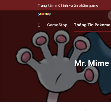
Bỏ
Trung tâm mô hình và ấn phẩm game
qua
T
nội
ki
dung
GameStop
Thông Tin Pokemo
Mr. Mime 