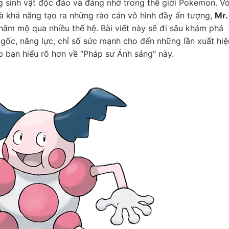
 sinh vật độc đáo và đáng nhớ trong thế giới Pokemon. Vớ
à khả năng tạo ra những rào cản vô hình đầy ấn tượng,
Mr.
hâm mộ qua nhiều thế hệ. Bài viết này sẽ đi sâu khám phá
 gốc, năng lực, chỉ số sức mạnh cho đến những lần xuất hiệ
 bạn hiểu rõ hơn về “Pháp sư Ánh sáng” này.