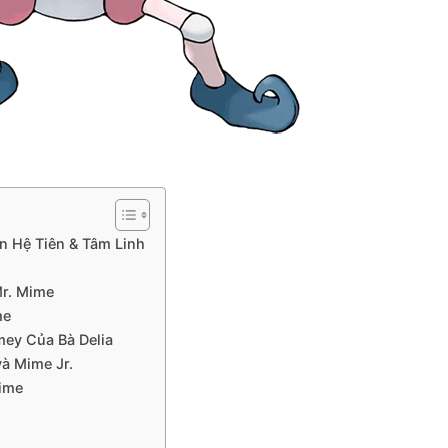
n Hệ Tiên & Tâm Linh
Mr. Mime
me
mey Của Bà Delia
và Mime Jr.
Mime