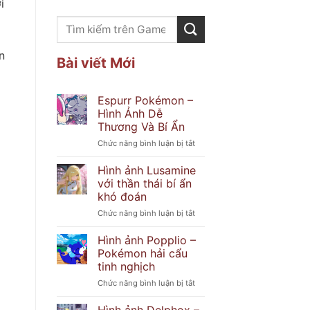
i
n
Bài viết Mới
Espurr Pokémon –
Hình Ảnh Dễ
Thương Và Bí Ẩn
ở
Chức năng bình luận bị tắt
Espurr
Pokémon
Hình ảnh Lusamine
–
với thần thái bí ẩn
Hình
khó đoán
Ảnh
ở
Chức năng bình luận bị tắt
Dễ
Hình
Thương
ảnh
Và
Hình ảnh Popplio –
Lusamine
Bí
Pokémon hải cẩu
với
Ẩn
tinh nghịch
thần
ở
Chức năng bình luận bị tắt
thái
Hình
bí
ảnh
ẩn