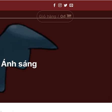
Giỏ hàng /
0
₫
ư Ánh sáng