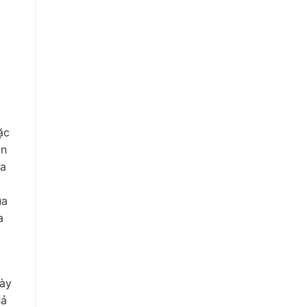
ặc
an
ữa
ủa
a
này
hả