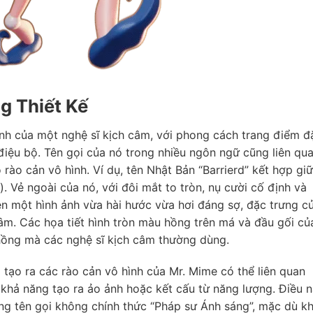
 Thiết Kế
ảnh của một nghệ sĩ kịch câm, với phong cách trang điểm đ
điệu bộ. Tên gọi của nó trong nhiều ngôn ngữ cũng liên qu
 rào cản vô hình. Ví dụ, tên Nhật Bản “Barrierd” kết hợp gi
). Vẻ ngoài của nó, với đôi mắt to tròn, nụ cười cố định và
n một hình ảnh vừa hài hước vừa hơi đáng sợ, đặc trưng c
câm. Các họa tiết hình tròn màu hồng trên má và đầu gối củ
ồng mà các nghệ sĩ kịch câm thường dùng.
tạo ra các rào cản vô hình của Mr. Mime có thể liên quan
 khả năng tạo ra ảo ảnh hoặc kết cấu từ năng lượng. Điều 
ng tên gọi không chính thức “Pháp sư Ánh sáng”, mặc dù k