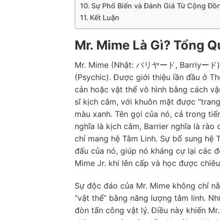
Sự Phổ Biến và Đánh Giá Từ Cộng Đồ
Kết Luận
Mr. Mime Là Gì? Tổng Q
Mr. Mime (Nhật: バリヤード, Barriyード) l
(Psychic). Được giới thiệu lần đầu ở Th
cản hoặc vật thể vô hình bằng cách v
sĩ kịch câm, với khuôn mặt được “trang
màu xanh. Tên gọi của nó, cả trong ti
nghĩa là kịch câm, Barrier nghĩa là rào
chỉ mang hệ Tâm Linh. Sự bổ sung hệ 
đấu của nó, giúp nó kháng cự lại các 
Mime Jr. khi lên cấp và học được chiê
Sự độc đáo của Mr. Mime không chỉ nằ
“vật thể” bằng năng lượng tâm linh. N
đòn tấn công vật lý. Điều này khiến M