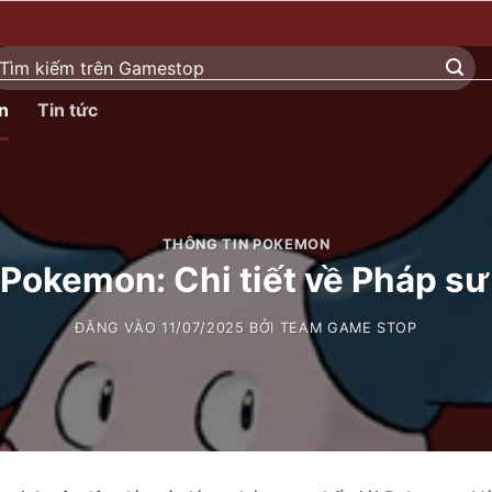
ìm
ếm:
n
Tin tức
THÔNG TIN POKEMON
Pokemon: Chi tiết về Pháp s
ĐĂNG VÀO
11/07/2025
BỞI
TEAM GAME STOP