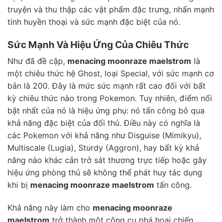
truyện và thu thập các vật phẩm đặc trưng, nhấn mạnh
tính huyền thoại và sức mạnh đặc biệt của nó.
Sức Mạnh Và Hiệu Ứng Của Chiêu Thức
Như đã đề cập,
menacing moonraze maelstrom
là
một chiêu thức hệ Ghost, loại Special, với sức mạnh cơ
bản là 200. Đây là mức sức mạnh rất cao đối với bất
kỳ chiêu thức nào trong Pokemon. Tuy nhiên, điểm nổi
bật nhất của nó là hiệu ứng phụ: nó tấn công bỏ qua
khả năng đặc biệt của đối thủ. Điều này có nghĩa là
các Pokemon với khả năng như Disguise (Mimikyu),
Multiscale (Lugia), Sturdy (Aggron), hay bất kỳ khả
năng nào khác cản trở sát thương trực tiếp hoặc gây
hiệu ứng phòng thủ sẽ không thể phát huy tác dụng
khi bị
menacing moonraze maelstrom
tấn công.
Khả năng này làm cho
menacing moonraze
maelstrom
trở thành một công cụ phá hoại chiến