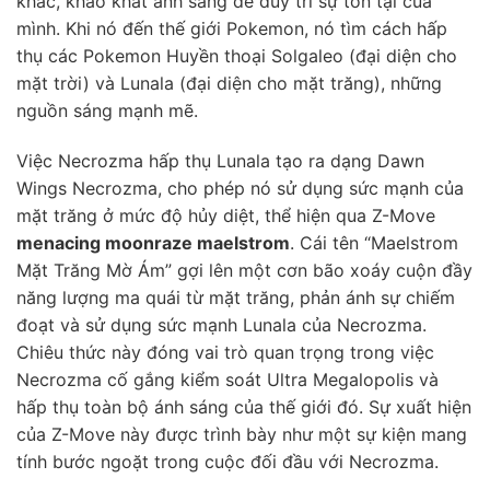
khác, khao khát ánh sáng để duy trì sự tồn tại của
mình. Khi nó đến thế giới Pokemon, nó tìm cách hấp
thụ các Pokemon Huyền thoại Solgaleo (đại diện cho
mặt trời) và Lunala (đại diện cho mặt trăng), những
nguồn sáng mạnh mẽ.
Việc Necrozma hấp thụ Lunala tạo ra dạng Dawn
Wings Necrozma, cho phép nó sử dụng sức mạnh của
mặt trăng ở mức độ hủy diệt, thể hiện qua Z-Move
menacing moonraze maelstrom
. Cái tên “Maelstrom
Mặt Trăng Mờ Ám” gợi lên một cơn bão xoáy cuộn đầy
năng lượng ma quái từ mặt trăng, phản ánh sự chiếm
đoạt và sử dụng sức mạnh Lunala của Necrozma.
Chiêu thức này đóng vai trò quan trọng trong việc
Necrozma cố gắng kiểm soát Ultra Megalopolis và
hấp thụ toàn bộ ánh sáng của thế giới đó. Sự xuất hiện
của Z-Move này được trình bày như một sự kiện mang
tính bước ngoặt trong cuộc đối đầu với Necrozma.