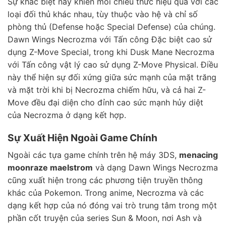
Sự khác biệt này khiến mỗi chiêu thức hiệu quả với các
loại đối thủ khác nhau, tùy thuộc vào hệ và chỉ số
phòng thủ (Defense hoặc Special Defense) của chúng.
Dawn Wings Necrozma với Tấn công Đặc biệt cao sử
dụng Z-Move Special, trong khi Dusk Mane Necrozma
với Tấn công vật lý cao sử dụng Z-Move Physical. Điều
này thể hiện sự đối xứng giữa sức mạnh của mặt trăng
và mặt trời khi bị Necrozma chiếm hữu, và cả hai Z-
Move đều đại diện cho đỉnh cao sức mạnh hủy diệt
của Necrozma ở dạng kết hợp.
Sự Xuất Hiện Ngoài Game Chính
Ngoài các tựa game chính trên hệ máy 3DS,
menacing
moonraze maelstrom
và dạng Dawn Wings Necrozma
cũng xuất hiện trong các phương tiện truyền thông
khác của Pokemon. Trong anime, Necrozma và các
dạng kết hợp của nó đóng vai trò trung tâm trong một
phần cốt truyện của series Sun & Moon, nơi Ash và