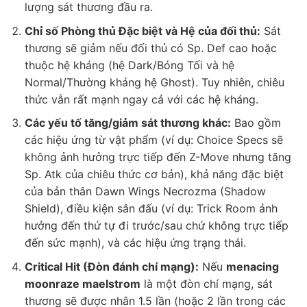
lượng sát thương đầu ra.
Chỉ số Phòng thủ Đặc biệt và Hệ của đối thủ:
Sát
thương sẽ giảm nếu đối thủ có Sp. Def cao hoặc
thuộc hệ kháng (hệ Dark/Bóng Tối và hệ
Normal/Thường kháng hệ Ghost). Tuy nhiên, chiêu
thức vẫn rất mạnh ngay cả với các hệ kháng.
Các yếu tố tăng/giảm sát thương khác:
Bao gồm
các hiệu ứng từ vật phẩm (ví dụ: Choice Specs sẽ
không ảnh hưởng trực tiếp đến Z-Move nhưng tăng
Sp. Atk của chiêu thức cơ bản), khả năng đặc biệt
của bản thân Dawn Wings Necrozma (Shadow
Shield), điều kiện sân đấu (ví dụ: Trick Room ảnh
hưởng đến thứ tự đi trước/sau chứ không trực tiếp
đến sức mạnh), và các hiệu ứng trạng thái.
Critical Hit (Đòn đánh chí mạng):
Nếu
menacing
moonraze maelstrom
là một đòn chí mạng, sát
thương sẽ được nhân 1.5 lần (hoặc 2 lần trong các