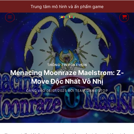
Bỏ
Trung tâm mô hình và ấn phẩm game
qua
nội
dung
THÔNG TIN POKEMON
Menacing Moonraze Maelstrom: Z-
Move Độc Nhất Vô Nhị
ĐĂNG VÀO
08/07/2025
BỞI
TEAM GAME STOP