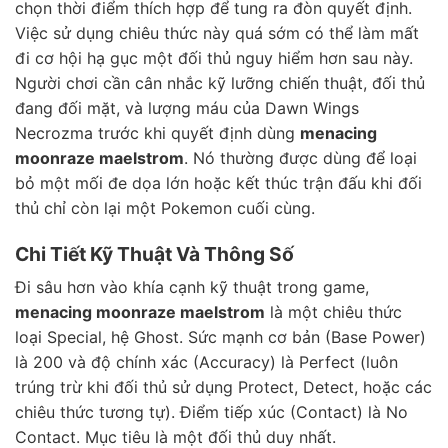
chọn thời điểm thích hợp để tung ra đòn quyết định.
Việc sử dụng chiêu thức này quá sớm có thể làm mất
đi cơ hội hạ gục một đối thủ nguy hiểm hơn sau này.
Người chơi cần cân nhắc kỹ lưỡng chiến thuật, đối thủ
đang đối mặt, và lượng máu của Dawn Wings
Necrozma trước khi quyết định dùng
menacing
moonraze maelstrom
. Nó thường được dùng để loại
bỏ một mối đe dọa lớn hoặc kết thúc trận đấu khi đối
thủ chỉ còn lại một Pokemon cuối cùng.
Chi Tiết Kỹ Thuật Và Thông Số
Đi sâu hơn vào khía cạnh kỹ thuật trong game,
menacing moonraze maelstrom
là một chiêu thức
loại Special, hệ Ghost. Sức mạnh cơ bản (Base Power)
là 200 và độ chính xác (Accuracy) là Perfect (luôn
trúng trừ khi đối thủ sử dụng Protect, Detect, hoặc các
chiêu thức tương tự). Điểm tiếp xúc (Contact) là No
Contact. Mục tiêu là một đối thủ duy nhất.