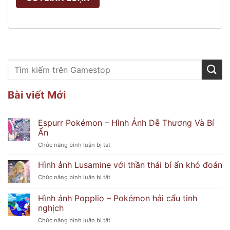
Bài viết Mới
Espurr Pokémon – Hình Ảnh Dễ Thương Và Bí
Ẩn
ở
Chức năng bình luận bị tắt
Espurr
Pokémon
Hình ảnh Lusamine với thần thái bí ẩn khó đoán
–
ở
Chức năng bình luận bị tắt
Hình
Hình
Ảnh
ảnh
Hình ảnh Popplio – Pokémon hải cẩu tinh
Dễ
Lusamine
Thương
nghịch
với
Và
ở
Chức năng bình luận bị tắt
thần
Bí
Hình
thái