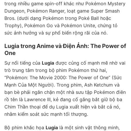
trong nhiều game spin-off khác như Pokémon Mystery
Dungeon, Pokémon Ranger, loạt game Super Smash
Bros. (dưới dạng Pokémon trong Poké Ball hoặc
Trophy), Pokémon Go và Pokémon Unite, chứng tỏ
sức ảnh hưởng và sự phổ biến rộng rãi của nó.
Lugia trong Anime và Điện Ảnh: The Power of
One
Sự nổi tiếng của
Lugia
được củng cố mạnh mẽ nhờ vai
trò trung tâm trong bộ phim Pokémon thứ hai,
“Pokémon: The Movie 2000: The Power of One” (Sức
Mạnh Của Một Người). Trong phim, Ash Ketchum và
bạn bè phải ngăn chặn một nhà sưu tập Pokémon điên
rồ tên là Lawrence III, kẻ đang cố gắng bắt giữ bộ ba
Chim Thần thoại để dụ Lugia xuất hiện và bắt cả nó,
nhằm kiểm soát sức mạnh tối thượng.
Bộ phim khắc họa
Lugia
là một sinh vật thông minh,