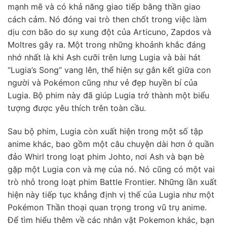
mạnh mẽ và có khả năng giao tiếp bằng thần giao
cách cảm. Nó đóng vai trò then chốt trong việc làm
dịu cơn bão do sự xung đột của Articuno, Zapdos và
Moltres gây ra. Một trong những khoảnh khắc đáng
nhớ nhất là khi Ash cưỡi trên lưng Lugia và bài hát
“Lugia’s Song” vang lên, thể hiện sự gắn kết giữa con
người và Pokémon cũng như vẻ đẹp huyền bí của
Lugia. Bộ phim này đã giúp Lugia trở thành một biểu
tượng được yêu thích trên toàn cầu.
Sau bộ phim, Lugia còn xuất hiện trong một số tập
anime khác, bao gồm một câu chuyện dài hơn ở quần
đảo Whirl trong loạt phim Johto, nơi Ash và bạn bè
gặp một Lugia con và mẹ của nó. Nó cũng có một vai
trò nhỏ trong loạt phim Battle Frontier. Những lần xuất
hiện này tiếp tục khẳng định vị thế của Lugia như một
Pokémon Thần thoại quan trọng trong vũ trụ anime.
Để tìm hiểu thêm về các nhân vật Pokemon khác, bạn