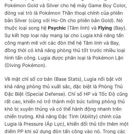
Pokémon Gold và Silver cho hệ máy Game Boy Color,
đóng vai trò là Pokémon Thần thoại chính của phiên
bản Silver (cùng với Ho-Oh cho phiên bản Gold). Nó
thuộc loại song hệ
Psychic
(Tâm linh) và
Flying
(Bay).
Sự kết hợp loại này mang lại cho Lugia khả năng tấn
công mạnh mẽ với các đòn thế hệ Tâm linh và Bay,
đồng thời có khả năng phòng thủ tốt trước nhiều loại
hình tấn công. Lugia được phân loại là Pokémon Lặn
(Diving Pokémon).
Về mặt chỉ số cơ bản (Base Stats), Lugia nổi bật với
khả năng phòng thủ xuất sắc, đặc biệt là Phòng Thủ
Đặc Biệt (Special Defense). Chỉ số HP và Tốc Độ cũng
rất cao, khiến nó trở thành một bức tường phòng thủ
khó bị xuyên thủng và có thể hành động nhanh trên
chiến trường. Khả năng Đặc Tính (Ability) chính của
Lugia là Pressure (Áp Lực), khiến đối thủ tốn thêm một
điểm PP khi sử dụng đòn tấn công vào nó. Trong các