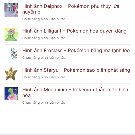
Ẩn
ảnh
bí
Hình ảnh Delphox – Pokémon phù thủy lửa
Popplio
ẩn
huyền bí
–
khó
ở
Chức năng bình luận bị tắt
Pokémon
đoán
Hình
hải
ảnh
Hình ảnh Lilligant – Pokémon hoa duyên dáng
cẩu
Delphox
tinh
ở
Chức năng bình luận bị tắt
–
nghịch
Hình
Pokémon
ảnh
Hình ảnh Froslass – Pokémon băng ma lạnh lẽo
phù
Lilligant
thủy
ở
Chức năng bình luận bị tắt
–
lửa
Hình
Pokémon
huyền
ảnh
hoa
Hình ảnh Staryu – Pokémon sao biển phát sáng
bí
Froslass
duyên
ở
Chức năng bình luận bị tắt
–
dáng
Hình
Pokémon
ảnh
băng
Hình ảnh Meganium – Pokémon thảo mộc hiền
Staryu
ma
hòa
–
lạnh
ở
Chức năng bình luận bị tắt
Pokémon
lẽo
Hình
sao
ảnh
biển
Meganium
phát
–
sáng
Pokémon
thảo