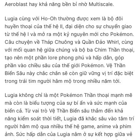
Aeroblast hay khả năng bền bỉ nhờ Multiscale.
Lugia cùng với Ho-Oh thường được xem là bộ đôi
huyền thoại của thế hệ II, đại diện cho sự chuyển giao
từ thế hệ I và mở ra một kỷ nguyên mới cho Pokémon.
Câu chuyện về Tháp Chuông và Quần Đảo Whirl, cùng
với mối quan hệ giữa chúng và bộ ba Chim Thần thoại,
tạo nên một phần lore phong phú và hấp dẫn, góp
phần vào chiều sâu của thế giới Pokémon. Vệ Thần
Biển Sâu này chắc chắn sẽ còn giữ vững vị trí đặc biệt
trong trái tim người hâm mộ trong nhiều năm tới.
Lugia không chỉ là một Pokémon Thần thoại mạnh mẽ
mà còn là biểu tượng của sự bí ẩn và sức mạnh của
biển cả. Từ vai trò Vệ Thần Biển sâu thẳm đến khả
năng kiểm soát thời tiết, Lugia đã khắc sâu vào tâm trí
người hâm mộ qua nhiều thế hệ game, anime và phim
ảnh. Sức hấp dẫn của Lugia nằm ở sự kết hợp giữa vẻ