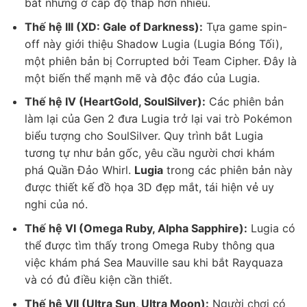
bắt nhưng ở cấp độ thấp hơn nhiều.
Thế hệ III (XD: Gale of Darkness):
Tựa game spin-
off này giới thiệu Shadow Lugia (Lugia Bóng Tối),
một phiên bản bị Corrupted bởi Team Cipher. Đây là
một biến thể mạnh mẽ và độc đáo của Lugia.
Thế hệ IV (HeartGold, SoulSilver):
Các phiên bản
làm lại của Gen 2 đưa Lugia trở lại vai trò Pokémon
biểu tượng cho SoulSilver. Quy trình bắt Lugia
tương tự như bản gốc, yêu cầu người chơi khám
phá Quần Đảo Whirl.
Lugia
trong các phiên bản này
được thiết kế đồ họa 3D đẹp mắt, tái hiện vẻ uy
nghi của nó.
Thế hệ VI (Omega Ruby, Alpha Sapphire):
Lugia có
thể được tìm thấy trong Omega Ruby thông qua
việc khám phá Sea Mauville sau khi bắt Rayquaza
và có đủ điều kiện cần thiết.
Thế hệ VII (Ultra Sun, Ultra Moon):
Người chơi có