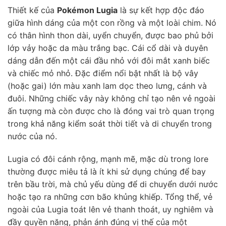
Thiết kế của
Pokémon Lugia
là sự kết hợp độc đáo
giữa hình dáng của một con rồng và một loài chim. Nó
có thân hình thon dài, uyển chuyển, được bao phủ bởi
lớp vảy hoặc da màu trắng bạc. Cái cổ dài và duyên
dáng dẫn đến một cái đầu nhỏ với đôi mắt xanh biếc
và chiếc mỏ nhỏ. Đặc điểm nổi bật nhất là bộ vây
(hoặc gai) lớn màu xanh lam dọc theo lưng, cánh và
đuôi. Những chiếc vây này không chỉ tạo nên vẻ ngoài
ấn tượng mà còn được cho là đóng vai trò quan trọng
trong khả năng kiểm soát thời tiết và di chuyển trong
nước của nó.
Lugia có đôi cánh rộng, mạnh mẽ, mặc dù trong lore
thường được miêu tả là ít khi sử dụng chúng để bay
trên bầu trời, mà chủ yếu dùng để di chuyển dưới nước
hoặc tạo ra những cơn bão khủng khiếp. Tổng thể, vẻ
ngoài của Lugia toát lên vẻ thanh thoát, uy nghiêm và
đầy quyền năng, phản ánh đúng vị thế của một