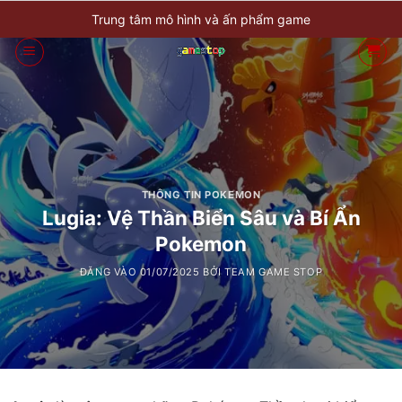
Bỏ
Trung tâm mô hình và ấn phẩm game
qua
nội
dung
THÔNG TIN POKEMON
Lugia: Vệ Thần Biển Sâu và Bí Ẩn
Pokemon
ĐĂNG VÀO
01/07/2025
BỞI
TEAM GAME STOP