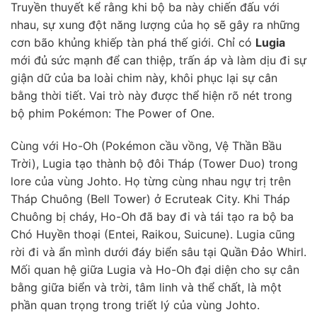
Truyền thuyết kể rằng khi bộ ba này chiến đấu với
nhau, sự xung đột năng lượng của họ sẽ gây ra những
cơn bão khủng khiếp tàn phá thế giới. Chỉ có
Lugia
mới đủ sức mạnh để can thiệp, trấn áp và làm dịu đi sự
giận dữ của ba loài chim này, khôi phục lại sự cân
bằng thời tiết. Vai trò này được thể hiện rõ nét trong
bộ phim Pokémon: The Power of One.
Cùng với Ho-Oh (Pokémon cầu vồng, Vệ Thần Bầu
Trời), Lugia tạo thành bộ đôi Tháp (Tower Duo) trong
lore của vùng Johto. Họ từng cùng nhau ngự trị trên
Tháp Chuông (Bell Tower) ở Ecruteak City. Khi Tháp
Chuông bị cháy, Ho-Oh đã bay đi và tái tạo ra bộ ba
Chó Huyền thoại (Entei, Raikou, Suicune). Lugia cũng
rời đi và ẩn mình dưới đáy biển sâu tại Quần Đảo Whirl.
Mối quan hệ giữa Lugia và Ho-Oh đại diện cho sự cân
bằng giữa biển và trời, tâm linh và thể chất, là một
phần quan trọng trong triết lý của vùng Johto.