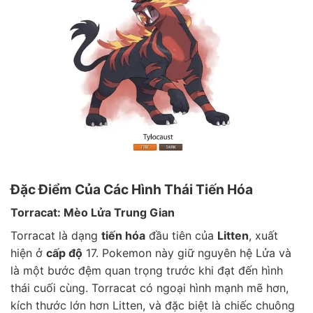
Đặc Điểm Của Các Hình Thái Tiến Hóa
Torracat: Mèo Lửa Trung Gian
Torracat là dạng
tiến hóa
đầu tiên của
Litten
, xuất
hiện ở
cấp độ
17. Pokemon này giữ nguyên hệ Lửa và
là một bước đệm quan trọng trước khi đạt đến hình
thái cuối cùng. Torracat có ngoại hình mạnh mẽ hơn,
kích thước lớn hơn Litten, và đặc biệt là chiếc chuông