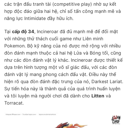
các trận đấu tranh tài (competitive play) nhờ sự kết
hợp độc đáo giữa hai hệ, chỉ số tấn công mạnh mẽ và
năng lực Intimidate đầy hữu ích.
Tại
cấp độ 34
, Incineroar đã đủ mạnh mẽ để đối mặt
với những thử thách cuối game như Liên minh
Pokemon. Bộ kỹ năng của nó được mở rộng với nhiều
đòn đánh mạnh thuộc cả hai hệ Lửa và Bóng tối, cũng
như các đòn đánh vật lý khác. Incineroar được thiết kế
dựa trên hình tượng một võ sĩ giác đấu, với các đòn
đánh vật lý mang phong cách đấu vật. Điều này thể
hiện rõ qua đòn đánh đặc trưng của nó, Darkest Lariat.
Sự tiến hóa này là thành quả của quá trình huấn luyện
và tôi luyện mà người chơi đã dành cho
Litten
và
Torracat.