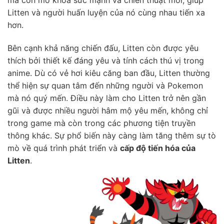
mà còn mở khóa sức mạnh và chiến thuật mới, giúp
Litten và người huấn luyện của nó cùng nhau tiến xa
hơn.
Bên cạnh khả năng chiến đấu, Litten còn được yêu
thích bởi thiết kế đáng yêu và tính cách thú vị trong
anime. Dù có vẻ hơi kiêu căng ban đầu, Litten thường
thể hiện sự quan tâm đến những người và Pokemon
mà nó quý mến. Điều này làm cho Litten trở nên gần
gũi và được nhiều người hâm mộ yêu mến, không chỉ
trong game mà còn trong các phương tiện truyền
thông khác. Sự phổ biến này càng làm tăng thêm sự tò
mò về quá trình phát triển và
cấp độ tiến hóa của
Litten
.