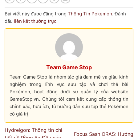
Bài viết này được đăng trong
Thông Tin Pokemon
. Đánh
dấu
liên kết thường trực
.
Team Game Stop
Team Game Stop là nhóm tác giả đam mê và giàu kinh
nghiệm trong lĩnh vực sưu tập và chơi thẻ bài
Pokémon, hoạt động dưới sự quản lý của website
GameStop.vn. Chúng tôi cam kết cung cấp thông tin
chính xác, hữu ích, từ hướng dẫn sưu tập thẻ Pokémon
có giá trị.
Hydreigon: Thông tin chi
Focus Sash ORAS: Hướng
tiết về Rồng Ba Đầu của