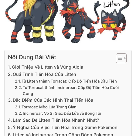
Nội Dung Bài Viết
Giới Thiệu Về Litten và Vùng Alola
Quá Trình Tiến Hóa Của Litten
Từ Litten thành Torracat: Cấp Độ Tiến Hóa Đầu Tiên
Từ Torracat thành Incineroar: Cấp Độ Tiến Hóa Cuối
Cùng
Đặc Điểm Của Các Hình Thái Tiến Hóa
Torracat: Mèo Lửa Trung Gian
Incineroar: Võ Sĩ Giác Đấu Lửa và Bóng Tối
Làm Sao Để Litten Tiến Hóa Nhanh Nhất?
Ý Nghĩa Của Việc Tiến Hóa Trong Game Pokemon
Litten và Incineroar Trong Cộng Đồng Pokemon