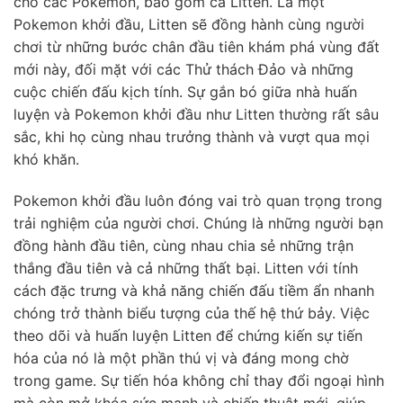
cho các Pokemon, bao gồm cả Litten. Là một
Pokemon khởi đầu, Litten sẽ đồng hành cùng người
chơi từ những bước chân đầu tiên khám phá vùng đất
mới này, đối mặt với các Thử thách Đảo và những
cuộc chiến đấu kịch tính. Sự gắn bó giữa nhà huấn
luyện và Pokemon khởi đầu như Litten thường rất sâu
sắc, khi họ cùng nhau trưởng thành và vượt qua mọi
khó khăn.
Pokemon khởi đầu luôn đóng vai trò quan trọng trong
trải nghiệm của người chơi. Chúng là những người bạn
đồng hành đầu tiên, cùng nhau chia sẻ những trận
thắng đầu tiên và cả những thất bại. Litten với tính
cách đặc trưng và khả năng chiến đấu tiềm ẩn nhanh
chóng trở thành biểu tượng của thế hệ thứ bảy. Việc
theo dõi và huấn luyện Litten để chứng kiến sự tiến
hóa của nó là một phần thú vị và đáng mong chờ
trong game. Sự tiến hóa không chỉ thay đổi ngoại hình