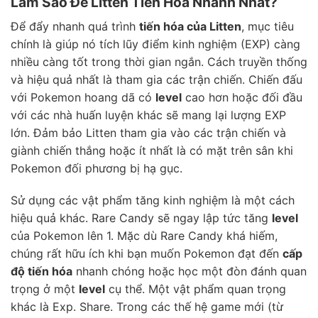
Làm Sao Để Litten Tiến Hóa Nhanh Nhất?
Để đẩy nhanh quá trình
tiến hóa của Litten
, mục tiêu
chính là giúp nó tích lũy điểm kinh nghiệm (EXP) càng
nhiều càng tốt trong thời gian ngắn. Cách truyền thống
và hiệu quả nhất là tham gia các trận chiến. Chiến đấu
với Pokemon hoang dã có
level
cao hơn hoặc đối đầu
với các nhà huấn luyện khác sẽ mang lại lượng EXP
lớn. Đảm bảo Litten tham gia vào các trận chiến và
giành chiến thắng hoặc ít nhất là có mặt trên sân khi
Pokemon đối phương bị hạ gục.
Sử dụng các vật phẩm tăng kinh nghiệm là một cách
hiệu quả khác. Rare Candy sẽ ngay lập tức tăng
level
của Pokemon lên 1. Mặc dù Rare Candy khá hiếm,
chúng rất hữu ích khi bạn muốn Pokemon đạt đến
cấp
độ tiến hóa
nhanh chóng hoặc học một đòn đánh quan
trọng ở một
level
cụ thể. Một vật phẩm quan trọng
khác là Exp. Share. Trong các thế hệ game mới (từ