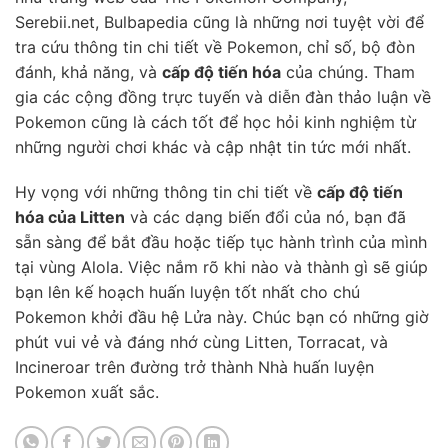
Serebii.net, Bulbapedia cũng là những nơi tuyệt vời để
tra cứu thông tin chi tiết về Pokemon, chỉ số, bộ đòn
đánh, khả năng, và
cấp độ tiến hóa
của chúng. Tham
gia các cộng đồng trực tuyến và diễn đàn thảo luận về
Pokemon cũng là cách tốt để học hỏi kinh nghiệm từ
những người chơi khác và cập nhật tin tức mới nhất.
Hy vọng với những thông tin chi tiết về
cấp độ tiến
hóa của Litten
và các dạng biến đổi của nó, bạn đã
sẵn sàng để bắt đầu hoặc tiếp tục hành trình của mình
tại vùng Alola. Việc nắm rõ khi nào và thành gì sẽ giúp
bạn lên kế hoạch huấn luyện tốt nhất cho chú
Pokemon khởi đầu hệ Lửa này. Chúc bạn có những giờ
phút vui vẻ và đáng nhớ cùng Litten, Torracat, và
Incineroar trên đường trở thành Nhà huấn luyện
Pokemon xuất sắc.