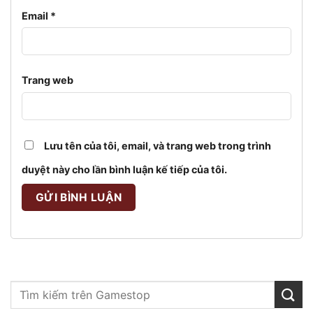
Email
*
Trang web
Lưu tên của tôi, email, và trang web trong trình
duyệt này cho lần bình luận kế tiếp của tôi.