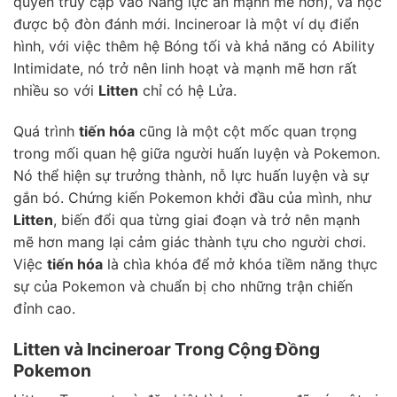
quyền truy cập vào Năng lực ẩn mạnh mẽ hơn), và học
được bộ đòn đánh mới. Incineroar là một ví dụ điển
hình, với việc thêm hệ Bóng tối và khả năng có Ability
Intimidate, nó trở nên linh hoạt và mạnh mẽ hơn rất
nhiều so với
Litten
chỉ có hệ Lửa.
Quá trình
tiến hóa
cũng là một cột mốc quan trọng
trong mối quan hệ giữa người huấn luyện và Pokemon.
Nó thể hiện sự trưởng thành, nỗ lực huấn luyện và sự
gắn bó. Chứng kiến Pokemon khởi đầu của mình, như
Litten
, biến đổi qua từng giai đoạn và trở nên mạnh
mẽ hơn mang lại cảm giác thành tựu cho người chơi.
Việc
tiến hóa
là chìa khóa để mở khóa tiềm năng thực
sự của Pokemon và chuẩn bị cho những trận chiến
đỉnh cao.
Litten và Incineroar Trong Cộng Đồng
Pokemon