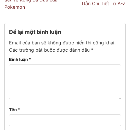
Dẫn Chi Tiết Từ A-Z
Pokemon
Để lại một bình luận
Email của bạn sẽ không được hiển thị công khai.
Các trường bắt buộc được đánh dấu
*
Bình luận
*
Tên
*