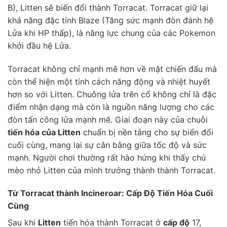
B), Litten sẽ biến đổi thành Torracat. Torracat giữ lại
khả năng đặc tính Blaze (Tăng sức mạnh đòn đánh hệ
Lửa khi HP thấp), là năng lực chung của các Pokemon
khởi đầu hệ Lửa.
Torracat không chỉ mạnh mẽ hơn về mặt chiến đấu mà
còn thể hiện một tính cách năng động và nhiệt huyết
hơn so với Litten. Chuông lửa trên cổ không chỉ là đặc
điểm nhận dạng mà còn là nguồn năng lượng cho các
đòn tấn công lửa mạnh mẽ. Giai đoạn này của chuỗi
tiến hóa của Litten
chuẩn bị nền tảng cho sự biến đổi
cuối cùng, mang lại sự cân bằng giữa tốc độ và sức
mạnh. Người chơi thường rất hào hứng khi thấy chú
mèo nhỏ Litten của mình trưởng thành thành Torracat.
Từ Torracat thành Incineroar: Cấp Độ Tiến Hóa Cuối
Cùng
Sau khi
Litten
tiến hóa thành Torracat ở
cấp độ
17,