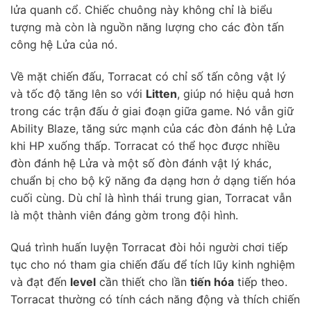
lửa quanh cổ. Chiếc chuông này không chỉ là biểu
tượng mà còn là nguồn năng lượng cho các đòn tấn
công hệ Lửa của nó.
Về mặt chiến đấu, Torracat có chỉ số tấn công vật lý
và tốc độ tăng lên so với
Litten
, giúp nó hiệu quả hơn
trong các trận đấu ở giai đoạn giữa game. Nó vẫn giữ
Ability Blaze, tăng sức mạnh của các đòn đánh hệ Lửa
khi HP xuống thấp. Torracat có thể học được nhiều
đòn đánh hệ Lửa và một số đòn đánh vật lý khác,
chuẩn bị cho bộ kỹ năng đa dạng hơn ở dạng tiến hóa
cuối cùng. Dù chỉ là hình thái trung gian, Torracat vẫn
là một thành viên đáng gờm trong đội hình.
Quá trình huấn luyện Torracat đòi hỏi người chơi tiếp
tục cho nó tham gia chiến đấu để tích lũy kinh nghiệm
và đạt đến
level
cần thiết cho lần
tiến hóa
tiếp theo.
Torracat thường có tính cách năng động và thích chiến