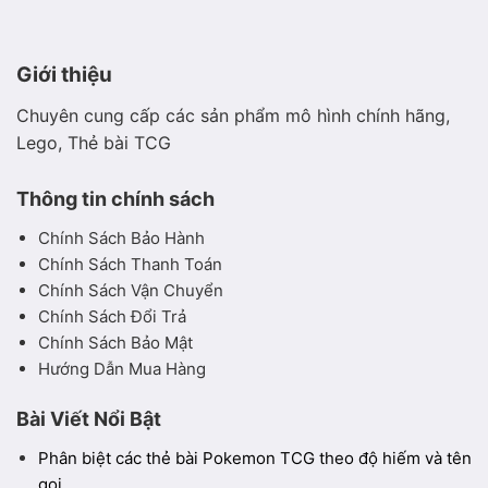
Giới thiệu
Chuyên cung cấp các sản phẩm mô hình chính hãng,
Lego, Thẻ bài TCG
Thông tin chính sách
Chính Sách Bảo Hành
Chính Sách Thanh Toán
Chính Sách Vận Chuyển
Chính Sách Đổi Trả
Chính Sách Bảo Mật
Hướng Dẫn Mua Hàng
Bài Viết Nổi Bật
Phân biệt các thẻ bài Pokemon TCG theo độ hiếm và tên
gọi