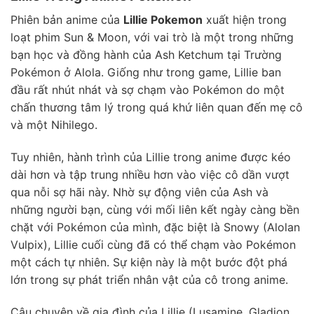
Phiên bản anime của
Lillie Pokemon
xuất hiện trong
loạt phim Sun & Moon, với vai trò là một trong những
bạn học và đồng hành của Ash Ketchum tại Trường
Pokémon ở Alola. Giống như trong game, Lillie ban
đầu rất nhút nhát và sợ chạm vào Pokémon do một
chấn thương tâm lý trong quá khứ liên quan đến mẹ cô
và một Nihilego.
Tuy nhiên, hành trình của Lillie trong anime được kéo
dài hơn và tập trung nhiều hơn vào việc cô dần vượt
qua nỗi sợ hãi này. Nhờ sự động viên của Ash và
những người bạn, cùng với mối liên kết ngày càng bền
chặt với Pokémon của mình, đặc biệt là Snowy (Alolan
Vulpix), Lillie cuối cùng đã có thể chạm vào Pokémon
một cách tự nhiên. Sự kiện này là một bước đột phá
lớn trong sự phát triển nhân vật của cô trong anime.
Câu chuyện về gia đình của Lillie (Lusamine, Gladion,