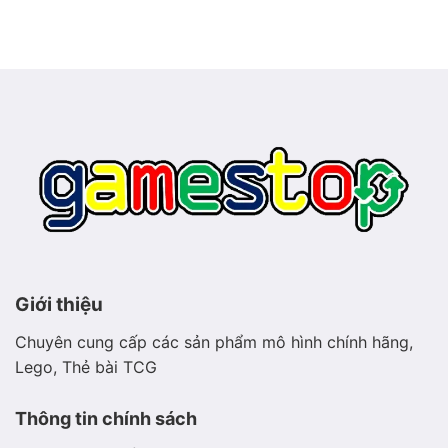
biển
Meganium
phát
–
sáng
Pokémon
thảo
mộc
hiền
hòa
Giới thiệu
Chuyên cung cấp các sản phẩm mô hình chính hãng,
Lego, Thẻ bài TCG
Thông tin chính sách