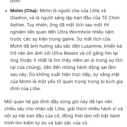
đình.
Mohn (Cha):
Mohn là người cha của Lillie và
Gladion, và là người sáng lập ban đầu của Tổ Chức
Aether. Tuy nhiên, ông đã mất tích sau một thí
nghiệm liên quan đến Ultra Wormhole nhiều năm
trước các sự kiện trong game. Sự mất tích của
Mohn đã ảnh hưởng sâu sắc đến Lusamine, khiến bà
trở nên ám ảnh với Ultra Beasts và cố gắng tìm lại
ông (hoặc ít nhất là tìm thấy niềm an ủi trong sự tồn
tại của chúng), dẫn đến những hành động sai lầm
sau này. Dù không xuất hiện trực tiếp, sự vắng mặt
của Mohn là một yếu tố quan trọng trong bi kịch gia
đình của Lillie.
Mối quan hệ gia đình đầy sóng gió này đã tạo nên
chiều sâu cho nhân vật Lillie, giải thích nhiều hành vi và
nỗi sợ hãi ban đầu của cô, đồng thời làm nổi bật hành
trình tìm kiếm tự do và bản sắc của cô.