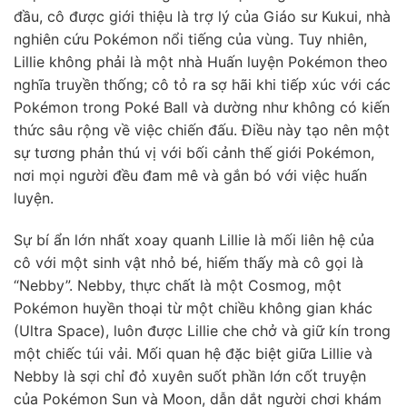
đầu, cô được giới thiệu là trợ lý của Giáo sư Kukui, nhà
nghiên cứu Pokémon nổi tiếng của vùng. Tuy nhiên,
Lillie không phải là một nhà Huấn luyện Pokémon theo
nghĩa truyền thống; cô tỏ ra sợ hãi khi tiếp xúc với các
Pokémon trong Poké Ball và dường như không có kiến
thức sâu rộng về việc chiến đấu. Điều này tạo nên một
sự tương phản thú vị với bối cảnh thế giới Pokémon,
nơi mọi người đều đam mê và gắn bó với việc huấn
luyện.
Sự bí ẩn lớn nhất xoay quanh Lillie là mối liên hệ của
cô với một sinh vật nhỏ bé, hiếm thấy mà cô gọi là
“Nebby”. Nebby, thực chất là một Cosmog, một
Pokémon huyền thoại từ một chiều không gian khác
(Ultra Space), luôn được Lillie che chở và giữ kín trong
một chiếc túi vải. Mối quan hệ đặc biệt giữa Lillie và
Nebby là sợi chỉ đỏ xuyên suốt phần lớn cốt truyện
của Pokémon Sun và Moon, dẫn dắt người chơi khám