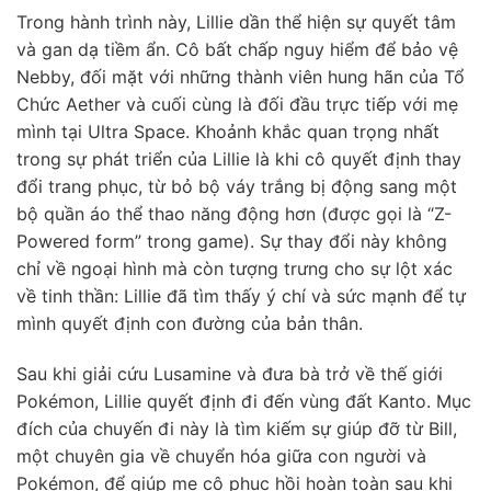
Trong hành trình này, Lillie dần thể hiện sự quyết tâm
và gan dạ tiềm ẩn. Cô bất chấp nguy hiểm để bảo vệ
Nebby, đối mặt với những thành viên hung hãn của Tổ
Chức Aether và cuối cùng là đối đầu trực tiếp với mẹ
mình tại Ultra Space. Khoảnh khắc quan trọng nhất
trong sự phát triển của Lillie là khi cô quyết định thay
đổi trang phục, từ bỏ bộ váy trắng bị động sang một
bộ quần áo thể thao năng động hơn (được gọi là “Z-
Powered form” trong game). Sự thay đổi này không
chỉ về ngoại hình mà còn tượng trưng cho sự lột xác
về tinh thần: Lillie đã tìm thấy ý chí và sức mạnh để tự
mình quyết định con đường của bản thân.
Sau khi giải cứu Lusamine và đưa bà trở về thế giới
Pokémon, Lillie quyết định đi đến vùng đất Kanto. Mục
đích của chuyến đi này là tìm kiếm sự giúp đỡ từ Bill,
một chuyên gia về chuyển hóa giữa con người và
Pokémon, để giúp mẹ cô phục hồi hoàn toàn sau khi