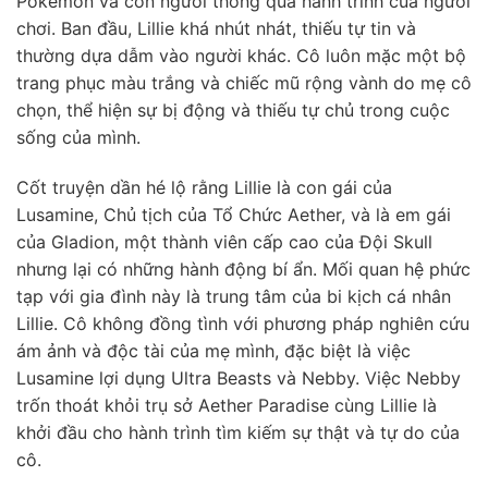
Pokémon và con người thông qua hành trình của người
chơi. Ban đầu, Lillie khá nhút nhát, thiếu tự tin và
thường dựa dẫm vào người khác. Cô luôn mặc một bộ
trang phục màu trắng và chiếc mũ rộng vành do mẹ cô
chọn, thể hiện sự bị động và thiếu tự chủ trong cuộc
sống của mình.
Cốt truyện dần hé lộ rằng Lillie là con gái của
Lusamine, Chủ tịch của Tổ Chức Aether, và là em gái
của Gladion, một thành viên cấp cao của Đội Skull
nhưng lại có những hành động bí ẩn. Mối quan hệ phức
tạp với gia đình này là trung tâm của bi kịch cá nhân
Lillie. Cô không đồng tình với phương pháp nghiên cứu
ám ảnh và độc tài của mẹ mình, đặc biệt là việc
Lusamine lợi dụng Ultra Beasts và Nebby. Việc Nebby
trốn thoát khỏi trụ sở Aether Paradise cùng Lillie là
khởi đầu cho hành trình tìm kiếm sự thật và tự do của
cô.