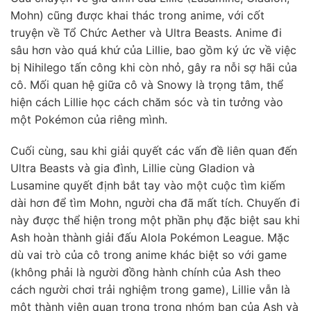
Mohn) cũng được khai thác trong anime, với cốt
truyện về Tổ Chức Aether và Ultra Beasts. Anime đi
sâu hơn vào quá khứ của Lillie, bao gồm ký ức về việc
bị Nihilego tấn công khi còn nhỏ, gây ra nỗi sợ hãi của
cô. Mối quan hệ giữa cô và Snowy là trọng tâm, thể
hiện cách Lillie học cách chăm sóc và tin tưởng vào
một Pokémon của riêng mình.
Cuối cùng, sau khi giải quyết các vấn đề liên quan đến
Ultra Beasts và gia đình, Lillie cùng Gladion và
Lusamine quyết định bắt tay vào một cuộc tìm kiếm
dài hơn để tìm Mohn, người cha đã mất tích. Chuyến đi
này được thể hiện trong một phần phụ đặc biệt sau khi
Ash hoàn thành giải đấu Alola Pokémon League. Mặc
dù vai trò của cô trong anime khác biệt so với game
(không phải là người đồng hành chính của Ash theo
cách người chơi trải nghiệm trong game), Lillie vẫn là
một thành viên quan trọng trong nhóm bạn của Ash và