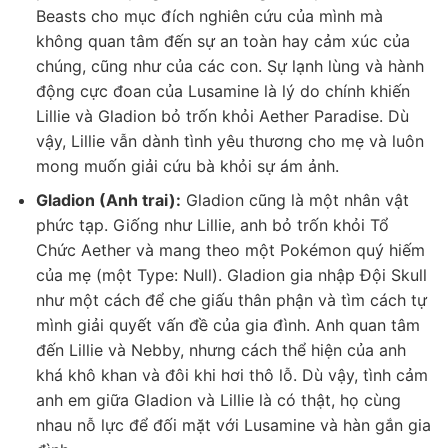
Beasts cho mục đích nghiên cứu của mình mà
không quan tâm đến sự an toàn hay cảm xúc của
chúng, cũng như của các con. Sự lạnh lùng và hành
động cực đoan của Lusamine là lý do chính khiến
Lillie và Gladion bỏ trốn khỏi Aether Paradise. Dù
vậy, Lillie vẫn dành tình yêu thương cho mẹ và luôn
mong muốn giải cứu bà khỏi sự ám ảnh.
Gladion (Anh trai):
Gladion cũng là một nhân vật
phức tạp. Giống như Lillie, anh bỏ trốn khỏi Tổ
Chức Aether và mang theo một Pokémon quý hiếm
của mẹ (một Type: Null). Gladion gia nhập Đội Skull
như một cách để che giấu thân phận và tìm cách tự
mình giải quyết vấn đề của gia đình. Anh quan tâm
đến Lillie và Nebby, nhưng cách thể hiện của anh
khá khô khan và đôi khi hơi thô lỗ. Dù vậy, tình cảm
anh em giữa Gladion và Lillie là có thật, họ cùng
nhau nỗ lực để đối mặt với Lusamine và hàn gắn gia