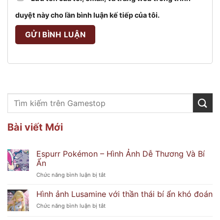
duyệt này cho lần bình luận kế tiếp của tôi.
Bài viết Mới
Espurr Pokémon – Hình Ảnh Dễ Thương Và Bí
Ẩn
ở
Chức năng bình luận bị tắt
Espurr
Pokémon
Hình ảnh Lusamine với thần thái bí ẩn khó đoán
–
ở
Chức năng bình luận bị tắt
Hình
Hình
Ảnh