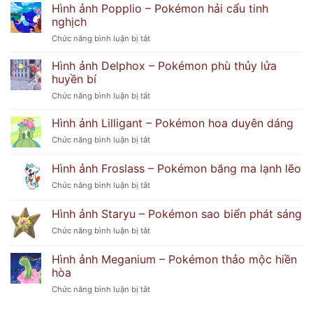
ảnh
Hình ảnh Popplio – Pokémon hải cẩu tinh
Dễ
Lusamine
Thương
nghịch
với
Và
ở
Chức năng bình luận bị tắt
thần
Bí
Hình
thái
Ẩn
ảnh
bí
Hình ảnh Delphox – Pokémon phù thủy lửa
Popplio
ẩn
huyền bí
–
khó
ở
Chức năng bình luận bị tắt
Pokémon
đoán
Hình
hải
ảnh
Hình ảnh Lilligant – Pokémon hoa duyên dáng
cẩu
Delphox
tinh
ở
Chức năng bình luận bị tắt
–
nghịch
Hình
Pokémon
ảnh
Hình ảnh Froslass – Pokémon băng ma lạnh lẽo
phù
Lilligant
thủy
ở
Chức năng bình luận bị tắt
–
lửa
Hình
Pokémon
huyền
ảnh
hoa
Hình ảnh Staryu – Pokémon sao biển phát sáng
bí
Froslass
duyên
ở
Chức năng bình luận bị tắt
–
dáng
Hình
Pokémon
ảnh
băng
Hình ảnh Meganium – Pokémon thảo mộc hiền
Staryu
ma
hòa
–
lạnh
ở
Chức năng bình luận bị tắt
Pokémon
lẽo
Hình
sao
ảnh