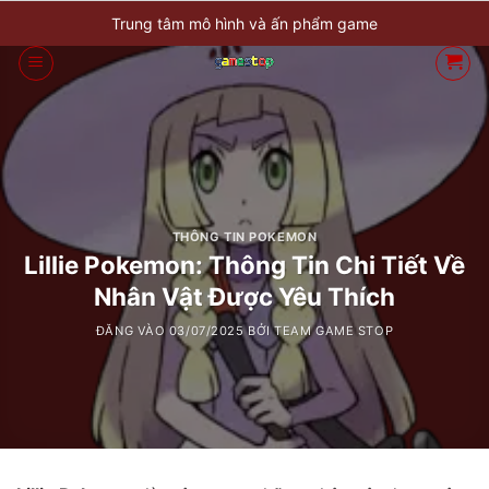
Bỏ
Trung tâm mô hình và ấn phẩm game
qua
nội
dung
THÔNG TIN POKEMON
Lillie Pokemon: Thông Tin Chi Tiết Về
Nhân Vật Được Yêu Thích
ĐĂNG VÀO
03/07/2025
BỞI
TEAM GAME STOP