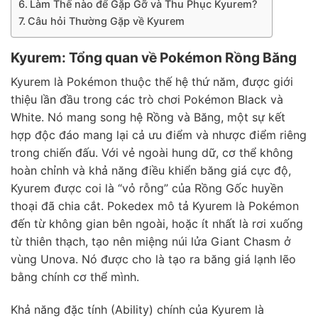
Làm Thế nào để Gặp Gỡ và Thu Phục Kyurem?
Câu hỏi Thường Gặp về Kyurem
Kyurem: Tổng quan về Pokémon Rồng Băng
Kyurem là Pokémon thuộc thế hệ thứ năm, được giới
thiệu lần đầu trong các trò chơi Pokémon Black và
White. Nó mang song hệ Rồng và Băng, một sự kết
hợp độc đáo mang lại cả ưu điểm và nhược điểm riêng
trong chiến đấu. Với vẻ ngoài hung dữ, cơ thể không
hoàn chỉnh và khả năng điều khiển băng giá cực độ,
Kyurem được coi là “vỏ rỗng” của Rồng Gốc huyền
thoại đã chia cắt. Pokedex mô tả Kyurem là Pokémon
đến từ không gian bên ngoài, hoặc ít nhất là rơi xuống
từ thiên thạch, tạo nên miệng núi lửa Giant Chasm ở
vùng Unova. Nó được cho là tạo ra băng giá lạnh lẽo
bằng chính cơ thể mình.
Khả năng đặc tính (Ability) chính của Kyurem là