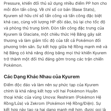
Pressure, khiến đối thủ sử dụng nhiều điểm PP hơn cho
mỗi đòn tấn công. Về chỉ số cơ bản (Base Stats),
Kyurem sở hữu chỉ số tấn công và tấn công đặc biệt
khá cao, cùng với lượng HP dồi dào, bù lại cho tốc độ
và phòng thủ trung bình. Đòn tấn công đặc trưng của
Kyurem là Glaciate, một chiêu thức Hệ Băng gây sát
thương và làm giảm tốc độ của tất cả Pokémon đối
phương trên sân. Sự kết hợp giữa hệ Rồng mạnh mẽ và
hệ Băng có khả năng đóng băng mọi thứ khiến Kyurem
trở thành một đối thủ đáng gờm trong các trận chiến
Pokémon.
Các Dạng Khác Nhau của Kyurem
Điểm độc đáo và làm nên sự phức tạp của Kyurem
chính là khả năng kết hợp với hai Pokémon Huyền
thoại khác của vùng Unova: Reshiram (Pokémon Hệ
Rồng/Lửa) và Zekrom (Pokémon Hệ Rồng/Điện). Sự
kết hợp này tạo ra hai dạng mạnh mẽ hơn, được gọi là