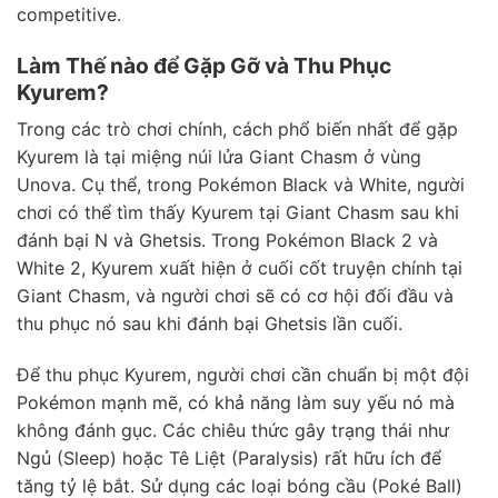
competitive.
Làm Thế nào để Gặp Gỡ và Thu Phục
Kyurem?
Trong các trò chơi chính, cách phổ biến nhất để gặp
Kyurem là tại miệng núi lửa Giant Chasm ở vùng
Unova. Cụ thể, trong Pokémon Black và White, người
chơi có thể tìm thấy Kyurem tại Giant Chasm sau khi
đánh bại N và Ghetsis. Trong Pokémon Black 2 và
White 2, Kyurem xuất hiện ở cuối cốt truyện chính tại
Giant Chasm, và người chơi sẽ có cơ hội đối đầu và
thu phục nó sau khi đánh bại Ghetsis lần cuối.
Để thu phục Kyurem, người chơi cần chuẩn bị một đội
Pokémon mạnh mẽ, có khả năng làm suy yếu nó mà
không đánh gục. Các chiêu thức gây trạng thái như
Ngủ (Sleep) hoặc Tê Liệt (Paralysis) rất hữu ích để
tăng tỷ lệ bắt. Sử dụng các loại bóng cầu (Poké Ball)