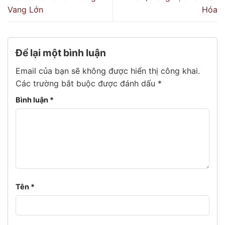
Vang Lớn
Hóa
Để lại một bình luận
Email của bạn sẽ không được hiển thị công khai.
Các trường bắt buộc được đánh dấu
*
Bình luận
*
Tên
*