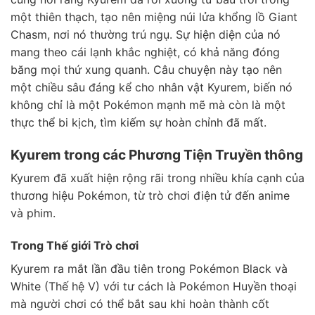
một thiên thạch, tạo nên miệng núi lửa khổng lồ Giant
Chasm, nơi nó thường trú ngụ. Sự hiện diện của nó
mang theo cái lạnh khắc nghiệt, có khả năng đóng
băng mọi thứ xung quanh. Câu chuyện này tạo nên
một chiều sâu đáng kể cho nhân vật Kyurem, biến nó
không chỉ là một Pokémon mạnh mẽ mà còn là một
thực thể bi kịch, tìm kiếm sự hoàn chỉnh đã mất.
Kyurem trong các Phương Tiện Truyền thông
Kyurem đã xuất hiện rộng rãi trong nhiều khía cạnh của
thương hiệu Pokémon, từ trò chơi điện tử đến anime
và phim.
Trong Thế giới Trò chơi
Kyurem ra mắt lần đầu tiên trong Pokémon Black và
White (Thế hệ V) với tư cách là Pokémon Huyền thoại
mà người chơi có thể bắt sau khi hoàn thành cốt