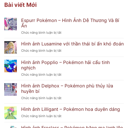
Bài viết Mới
Espurr Pokémon – Hình Ảnh Dễ Thương Và Bí
Ẩn
ở
Chức năng bình luận bị tắt
Espurr
Pokémon
Hình ảnh Lusamine với thần thái bí ẩn khó đoán
–
ở
Chức năng bình luận bị tắt
Hình
Hình
Ảnh
ảnh
Hình ảnh Popplio – Pokémon hải cẩu tinh
Dễ
Lusamine
Thương
nghịch
với
Và
ở
Chức năng bình luận bị tắt
thần
Bí
Hình
thái
Ẩn
ảnh
bí
Hình ảnh Delphox – Pokémon phù thủy lửa
Popplio
ẩn
huyền bí
–
khó
ở
Chức năng bình luận bị tắt
Pokémon
đoán
Hình
hải
ảnh
Hình ảnh Lilligant – Pokémon hoa duyên dáng
cẩu
Delphox
tinh
ở
Chức năng bình luận bị tắt
–
nghịch
Hình
Pokémon
ảnh
Hình ảnh Froslass – Pokémon băng ma lạnh lẽo
phù