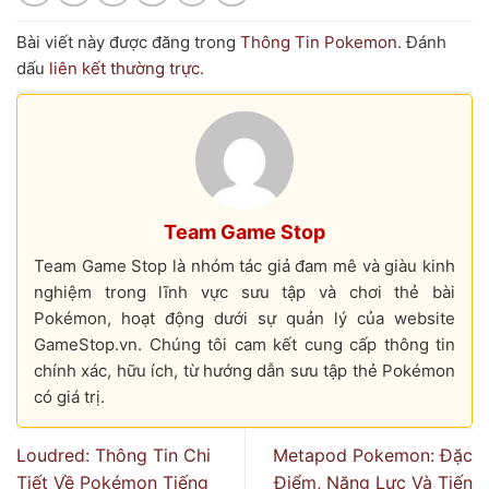
Bài viết này được đăng trong
Thông Tin Pokemon
. Đánh
dấu
liên kết thường trực
.
Team Game Stop
Team Game Stop là nhóm tác giả đam mê và giàu kinh
nghiệm trong lĩnh vực sưu tập và chơi thẻ bài
Pokémon, hoạt động dưới sự quản lý của website
GameStop.vn. Chúng tôi cam kết cung cấp thông tin
chính xác, hữu ích, từ hướng dẫn sưu tập thẻ Pokémon
có giá trị.
Loudred: Thông Tin Chi
Metapod Pokemon: Đặc
Tiết Về Pokémon Tiếng
Điểm, Năng Lực Và Tiến