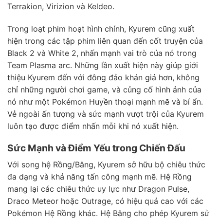
Terrakion, Virizion và Keldeo.
Trong loạt phim hoạt hình chính, Kyurem cũng xuất
hiện trong các tập phim liên quan đến cốt truyện của
Black 2 và White 2, nhấn mạnh vai trò của nó trong
Team Plasma arc. Những lần xuất hiện này giúp giới
thiệu Kyurem đến với đông đảo khán giả hơn, không
chỉ những người chơi game, và củng cố hình ảnh của
nó như một Pokémon Huyền thoại mạnh mẽ và bí ẩn.
Vẻ ngoài ấn tượng và sức mạnh vượt trội của Kyurem
luôn tạo được điểm nhấn mỗi khi nó xuất hiện.
Sức Mạnh và Điểm Yếu trong Chiến Đấu
Với song hệ Rồng/Băng, Kyurem sở hữu bộ chiêu thức
đa dạng và khả năng tấn công mạnh mẽ. Hệ Rồng
mang lại các chiêu thức uy lực như Dragon Pulse,
Draco Meteor hoặc Outrage, có hiệu quả cao với các
Pokémon Hệ Rồng khác. Hệ Băng cho phép Kyurem sử