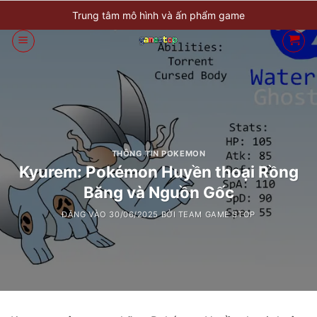
Bỏ
Trung tâm mô hình và ấn phẩm game
qua
nội
dung
THÔNG TIN POKEMON
Kyurem: Pokémon Huyền thoại Rồng
Băng và Nguồn Gốc
ĐĂNG VÀO
30/06/2025
BỞI
TEAM GAME STOP