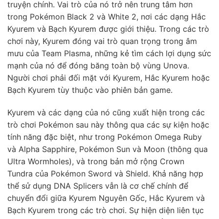
truyện chính. Vai trò của nó trở nên trung tâm hơn
trong Pokémon Black 2 và White 2, nơi các dạng Hắc
Kyurem và Bạch Kyurem được giới thiệu. Trong các trò
chơi này, Kyurem đóng vai trò quan trọng trong âm
mưu của Team Plasma, những kẻ tìm cách lợi dụng sức
mạnh của nó để đóng băng toàn bộ vùng Unova.
Người chơi phải đối mặt với Kyurem, Hắc Kyurem hoặc
Bạch Kyurem tùy thuộc vào phiên bản game.
Kyurem và các dạng của nó cũng xuất hiện trong các
trò chơi Pokémon sau này thông qua các sự kiện hoặc
tính năng đặc biệt, như trong Pokémon Omega Ruby
và Alpha Sapphire, Pokémon Sun và Moon (thông qua
Ultra Wormholes), và trong bản mở rộng Crown
Tundra của Pokémon Sword và Shield. Khả năng hợp
thể sử dụng DNA Splicers vẫn là cơ chế chính để
chuyển đổi giữa Kyurem Nguyên Gốc, Hắc Kyurem và
Bạch Kyurem trong các trò chơi. Sự hiện diện liên tục