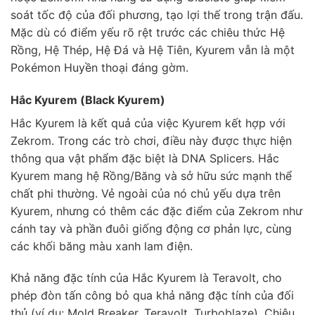
soát tốc độ của đối phương, tạo lợi thế trong trận đấu.
Mặc dù có điểm yếu rõ rệt trước các chiêu thức Hệ
Rồng, Hệ Thép, Hệ Đá và Hệ Tiên, Kyurem vẫn là một
Pokémon Huyền thoại đáng gờm.
Hắc Kyurem (Black Kyurem)
Hắc Kyurem là kết quả của việc Kyurem kết hợp với
Zekrom. Trong các trò chơi, điều này được thực hiện
thông qua vật phẩm đặc biệt là DNA Splicers. Hắc
Kyurem mang hệ Rồng/Băng và sở hữu sức mạnh thể
chất phi thường. Vẻ ngoài của nó chủ yếu dựa trên
Kyurem, nhưng có thêm các đặc điểm của Zekrom như
cánh tay và phần đuôi giống động cơ phản lực, cùng
các khối băng màu xanh lam điện.
Khả năng đặc tính của Hắc Kyurem là Teravolt, cho
phép đòn tấn công bỏ qua khả năng đặc tính của đối
thủ (ví dụ: Mold Breaker, Teravolt, Turboblaze). Chiêu