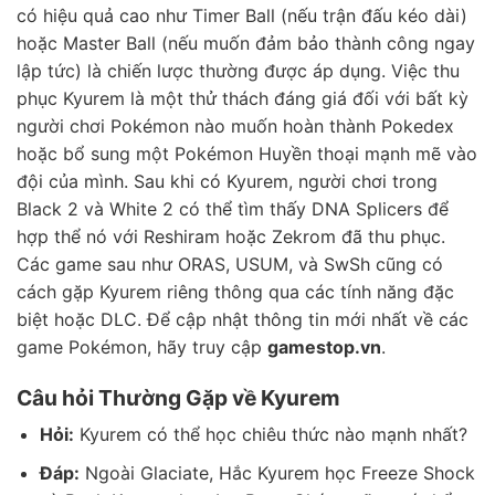
có hiệu quả cao như Timer Ball (nếu trận đấu kéo dài)
hoặc Master Ball (nếu muốn đảm bảo thành công ngay
lập tức) là chiến lược thường được áp dụng. Việc thu
phục Kyurem là một thử thách đáng giá đối với bất kỳ
người chơi Pokémon nào muốn hoàn thành Pokedex
hoặc bổ sung một Pokémon Huyền thoại mạnh mẽ vào
đội của mình. Sau khi có Kyurem, người chơi trong
Black 2 và White 2 có thể tìm thấy DNA Splicers để
hợp thể nó với Reshiram hoặc Zekrom đã thu phục.
Các game sau như ORAS, USUM, và SwSh cũng có
cách gặp Kyurem riêng thông qua các tính năng đặc
biệt hoặc DLC. Để cập nhật thông tin mới nhất về các
game Pokémon, hãy truy cập
gamestop.vn
.
Câu hỏi Thường Gặp về Kyurem
Hỏi:
Kyurem có thể học chiêu thức nào mạnh nhất?
Đáp:
Ngoài Glaciate, Hắc Kyurem học Freeze Shock