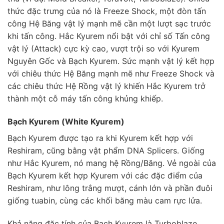
thức đặc trưng của nó là Freeze Shock, một đòn tấn
công Hệ Băng vật lý mạnh mẽ cần một lượt sạc trước
khi tấn công. Hắc Kyurem nổi bật với chỉ số Tấn công
vật lý (Attack) cực kỳ cao, vượt trội so với Kyurem
Nguyên Gốc và Bạch Kyurem. Sức mạnh vật lý kết hợp
với chiêu thức Hệ Băng mạnh mẽ như Freeze Shock và
các chiêu thức Hệ Rồng vật lý khiến Hắc Kyurem trở
thành một cỗ máy tấn công khủng khiếp.
Bạch Kyurem (White Kyurem)
Bạch Kyurem được tạo ra khi Kyurem kết hợp với
Reshiram, cũng bằng vật phẩm DNA Splicers. Giống
như Hắc Kyurem, nó mang hệ Rồng/Băng. Vẻ ngoài của
Bạch Kyurem kết hợp Kyurem với các đặc điểm của
Reshiram, như lông trắng mượt, cánh lớn và phần đuôi
giống tuabin, cùng các khối băng màu cam rực lửa.
Khả năng đặc tính của Bạch Kyurem là Turboblaze,