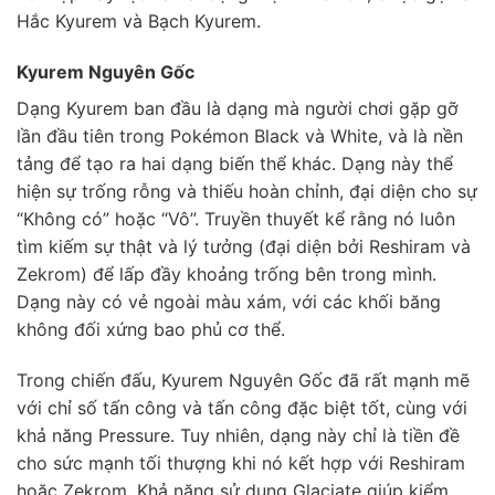
Hắc Kyurem và Bạch Kyurem.
Kyurem Nguyên Gốc
Dạng Kyurem ban đầu là dạng mà người chơi gặp gỡ
lần đầu tiên trong Pokémon Black và White, và là nền
tảng để tạo ra hai dạng biến thể khác. Dạng này thể
hiện sự trống rỗng và thiếu hoàn chỉnh, đại diện cho sự
“Không có” hoặc “Vô”. Truyền thuyết kể rằng nó luôn
tìm kiếm sự thật và lý tưởng (đại diện bởi Reshiram và
Zekrom) để lấp đầy khoảng trống bên trong mình.
Dạng này có vẻ ngoài màu xám, với các khối băng
không đối xứng bao phủ cơ thể.
Trong chiến đấu, Kyurem Nguyên Gốc đã rất mạnh mẽ
với chỉ số tấn công và tấn công đặc biệt tốt, cùng với
khả năng Pressure. Tuy nhiên, dạng này chỉ là tiền đề
cho sức mạnh tối thượng khi nó kết hợp với Reshiram
hoặc Zekrom. Khả năng sử dụng Glaciate giúp kiểm