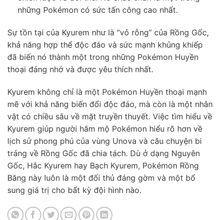
những Pokémon có sức tấn công cao nhất.
Sự tồn tại của Kyurem như là “vỏ rỗng” của Rồng Gốc,
khả năng hợp thể độc đáo và sức mạnh khủng khiếp
đã biến nó thành một trong những Pokémon Huyền
thoại đáng nhớ và được yêu thích nhất.
Kyurem không chỉ là một Pokémon Huyền thoại mạnh
mẽ với khả năng biến đổi độc đáo, mà còn là một nhân
vật có chiều sâu về mặt truyền thuyết. Việc tìm hiểu về
Kyurem giúp người hâm mộ Pokémon hiểu rõ hơn về
lịch sử phong phú của vùng Unova và câu chuyện bi
tráng về Rồng Gốc đã chia tách. Dù ở dạng Nguyên
Gốc, Hắc Kyurem hay Bạch Kyurem, Pokémon Rồng
Băng này luôn là một đối thủ đáng gờm và một bổ
sung giá trị cho bất kỳ đội hình nào.