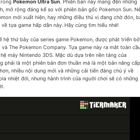
 trong
Pokemon Ultra Sun
. Phiên bản này mang đến những
ch, mở rộng đáng kể so với phiên bản gốc Pokemon Sun. N
mon mới xuất hiện, hay những điều thú vị đang chờ đón, b
n về tựa game hấp dẫn này. Hãy cùng tìm hiểu nhé!
ế hệ thứ bảy của series game Pokemon, được phát triển bở
o và The Pokemon Company. Tựa game này ra mắt toàn cầ
 hệ máy Nintendo 3DS. Mặc dù dựa trên nền tảng của
 phải là một phiên bản đơn thuần mà là một bản nâng cấ
hơn, nhiều nội dung mới và những cải tiến đáng chú ý về
la nhiệt đới, nhưng hành trình của người chơi sẽ có những
t.