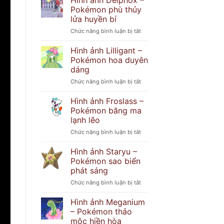
Hình ảnh Delphox –
Popplio
khó
Pokémon phù thủy
–
đoán
lửa huyền bí
Pokémon
ở
Chức năng bình luận bị tắt
hải
Hình
cẩu
ảnh
tinh
Hình ảnh Lilligant –
Delphox
nghịch
Pokémon hoa duyên
–
dáng
Pokémon
ở
Chức năng bình luận bị tắt
phù
Hình
thủy
ảnh
lửa
Hình ảnh Froslass –
Lilligant
huyền
Pokémon băng ma
–
bí
lạnh lẽo
Pokémon
ở
Chức năng bình luận bị tắt
hoa
Hình
duyên
ảnh
dáng
Hình ảnh Staryu –
Froslass
Pokémon sao biển
–
phát sáng
Pokémon
ở
Chức năng bình luận bị tắt
băng
Hình
ma
ảnh
lạnh
Hình ảnh Meganium
Staryu
lẽo
– Pokémon thảo
–
mộc hiền hòa