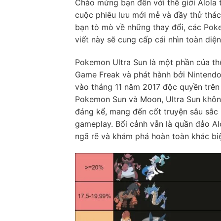
Chào mừng bạn đến với thế giới Alola
cuộc phiêu lưu mới mẻ và đầy thử thá
bạn tò mò về những thay đổi, các Poke
viết này sẽ cung cấp cái nhìn toàn diệ
Pokemon Ultra Sun là một phần của th
Game Freak và phát hành bởi Nintend
vào tháng 11 năm 2017 độc quyền trên
Pokemon Sun và Moon, Ultra Sun không
đáng kể, mang đến cốt truyện sâu sắc 
gameplay. Bối cảnh vẫn là quần đảo Alo
ngã rẽ và khám phá hoàn toàn khác biệ