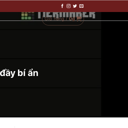
Giỏ hàng /
0
₫
đầy bí ẩn