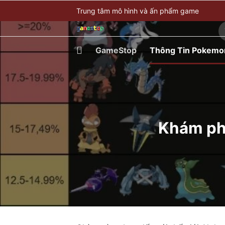
Bỏ
Trung tâm mô hình và ấn phẩm game
qua
T
nội
ki
dung
GameStop
Thông Tin Pokemo
Khám phá