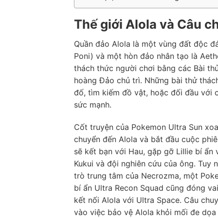
Thế giới Alola và Câu c
Quần đảo Alola là một vùng đất độc đá
Poni) và một hòn đảo nhân tạo là Aethe
thách thức người chơi bằng các Bài th
hoàng Đảo chủ trì. Những bài thử thác
đố, tìm kiếm đồ vật, hoặc đối đầu vớ
sức mạnh.
Cốt truyện của Pokemon Ultra Sun xoay
chuyển đến Alola và bắt đầu cuộc phi
sẽ kết bạn với Hau, gặp gỡ Lillie bí ẩn
Kukui và đội nghiên cứu của ông. Tuy n
trò trung tâm của Necrozma, một Poke
bí ẩn Ultra Recon Squad cũng đóng vai
kết nối Alola với Ultra Space. Câu chuy
vào việc bảo vệ Alola khỏi mối đe dọ