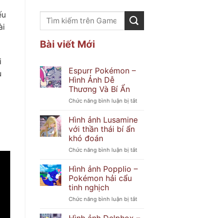
ếu
ài
Bài viết Mới
i
Espurr Pokémon –
u
Hình Ảnh Dễ
Thương Và Bí Ẩn
p
ở
Chức năng bình luận bị tắt
Espurr
Pokémon
Hình ảnh Lusamine
–
với thần thái bí ẩn
Hình
khó đoán
Ảnh
ở
Chức năng bình luận bị tắt
Dễ
Hình
Thương
ảnh
Và
Hình ảnh Popplio –
Lusamine
Bí
Pokémon hải cẩu
với
Ẩn
tinh nghịch
thần
ở
Chức năng bình luận bị tắt
thái
Hình
bí
ảnh
ẩn