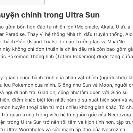
huyện chính trong Ultra Sun
o gồm bốn hòn đảo tự nhiên lớn (Melemele, Akala, Ula’ula,
r Paradise. Thay vì hệ thống Nhà thi đấu truyền thống, Alo
ử thách Đảo (Island Trials) do các Trưởng lão và Vua/Nữ
h này không chỉ đơn thuần là chiến đấu mà còn bao gồm gi
i các Pokemon Thống lĩnh (Totem Pokemon) được tăng cườ
 quanh cuộc hành trình của nhân vật chính (người chơi) kh
êu lưu Pokemon của mình. Giống như Sun và Moon, người c
 và người anh trai Gladion, cũng như làm quen với Giáo sư
hiên, điểm khác biệt lớn nhất nằm ở sự xuất hiện sớm và va
mon huyền thoại đến từ một chiều không gian khác. Tổ ch
 trò quan trọng trong việc hé lộ nguồn gốc của Necrozma 
ện trong Ultra Sun trở nên tối tăm và kịch tính hơn, tập tru
a từ Ultra Wormholes và sức mạnh áp đảo của Necrozma.