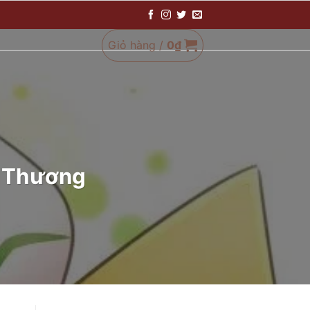
Giỏ hàng /
0
₫
ễ Thương