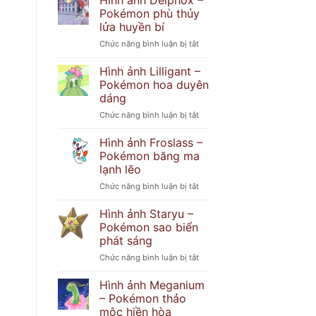
Hình ảnh Delphox –
Popplio
khó
Pokémon phù thủy
–
đoán
lửa huyền bí
Pokémon
ở
Chức năng bình luận bị tắt
hải
Hình
cẩu
ảnh
tinh
Hình ảnh Lilligant –
Delphox
nghịch
Pokémon hoa duyên
–
dáng
Pokémon
ở
Chức năng bình luận bị tắt
phù
Hình
thủy
ảnh
lửa
Hình ảnh Froslass –
Lilligant
huyền
Pokémon băng ma
–
bí
lạnh lẽo
Pokémon
ở
Chức năng bình luận bị tắt
hoa
Hình
duyên
ảnh
dáng
Hình ảnh Staryu –
Froslass
Pokémon sao biển
–
phát sáng
Pokémon
ở
Chức năng bình luận bị tắt
băng
Hình
ma
ảnh
lạnh
Hình ảnh Meganium
Staryu
lẽo
– Pokémon thảo
–
mộc hiền hòa