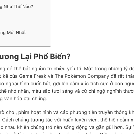
g Như Thế Nào?
ng Mới Nhất
ương Lại Phổ Biến?
g có thể bắt nguồn từ nhiều yếu tố. Một trong những lý d
hiết kế của Game Freak và The Pokémon Company đã rất thà
có ngoại hình cuốn hút, gợi lên cảm xúc tích cực ở con ngườ
 thể nhỏ nhắn, màu sắc tươi sáng và cử chỉ ngộ nghĩnh thư
ng văn hóa đại chúng.
trò chơi, phim hoạt hình và các phương tiện truyền thông k
Cách chúng tương tác với huấn luyện viên, thể hiện cảm x
c nhau khiến chúng trở nên sống động và gần gũi hơn. Sự 