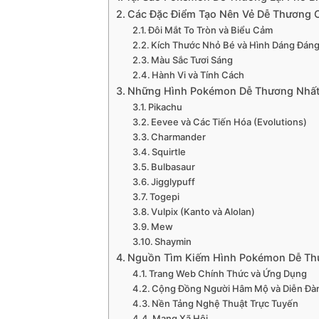
Các Đặc Điểm Tạo Nên Vẻ Dễ Thương
Đôi Mắt To Tròn và Biểu Cảm
Kích Thước Nhỏ Bé và Hình Dáng Đán
Màu Sắc Tươi Sáng
Hành Vi và Tính Cách
Những Hình Pokémon Dễ Thương Nhấ
Pikachu
Eevee và Các Tiến Hóa (Evolutions)
Charmander
Squirtle
Bulbasaur
Jigglypuff
Togepi
Vulpix (Kanto và Alolan)
Mew
Shaymin
Nguồn Tìm Kiếm Hình Pokémon Dễ Th
Trang Web Chính Thức và Ứng Dụng
Cộng Đồng Người Hâm Mộ và Diễn Đà
Nền Tảng Nghệ Thuật Trực Tuyến
Mạng Xã Hội