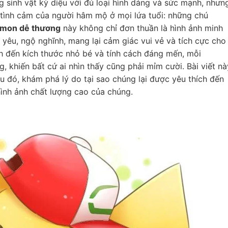
 sinh vật kỳ diệu với đủ loại hình dáng và sức mạnh, nhưn
 tình cảm của người hâm mộ ở mọi lứa tuổi: những chú
emon dễ thương
này không chỉ đơn thuần là hình ảnh minh
yêu, ngộ nghĩnh, mang lại cảm giác vui vẻ và tích cực cho
nh đến kích thước nhỏ bé và tính cách đáng mến, mỗi
 khiến bất cứ ai nhìn thấy cũng phải mỉm cười. Bài viết nà
u đó, khám phá lý do tại sao chúng lại được yêu thích đến
hình ảnh chất lượng cao của chúng.