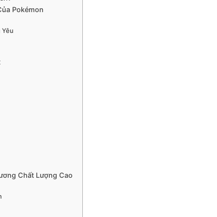
 Của Pokémon
g Yêu
t
ương Chất Lượng Cao
n