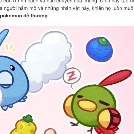
 còn ở tính cách và câu chuyện của chúng. Điều này tạo n
a người hâm mộ và những nhân vật này, khiến họ luôn muố
 pokemon dễ thương
.