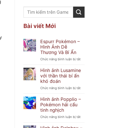
g
Bài viết Mới
y
Espurr Pokémon –
Hình Ảnh Dễ
Thương Và Bí Ẩn
ở
Chức năng bình luận bị tắt
Espurr
Pokémon
Hình ảnh Lusamine
–
với thần thái bí ẩn
Hình
khó đoán
Ảnh
ở
Chức năng bình luận bị tắt
Dễ
Hình
Thương
ảnh
Và
Hình ảnh Popplio –
Lusamine
Bí
Pokémon hải cẩu
với
Ẩn
tinh nghịch
thần
ở
Chức năng bình luận bị tắt
thái
Hình
bí
ảnh
ẩn