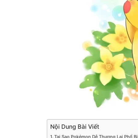
Nội Dung Bài Viết
Tại Sao Pokémon Dễ Thương Lại Phổ B