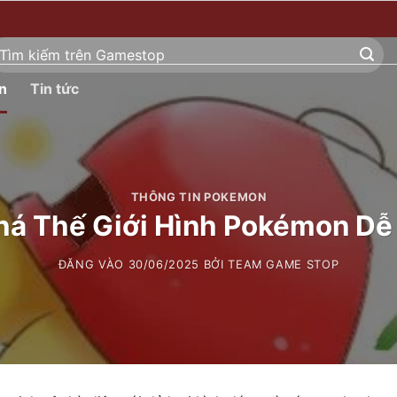
ìm
ếm:
n
Tin tức
THÔNG TIN POKEMON
á Thế Giới Hình Pokémon D
ĐĂNG VÀO
30/06/2025
BỞI
TEAM GAME STOP