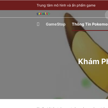
Bỏ
Trung tâm mô hình và ấn phẩm game
qua
T
nội
ki
dung
GameStop
Thông Tin Pokemo
Khám Ph