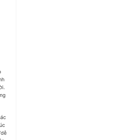
o
nh
i.
ờng
hác
úc
“dễ