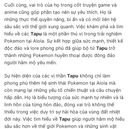
Cuối cùng, vai trò của họ trong cốt truyện game và
anime cũng góp phần tạo nên sự yêu thích. Họ là
những thực thể quyền năng, bí ẩn và có mối liên hệ
sâu sắc với thế giới xung quanh. Việc khám phá và tìm
hiểu về các
Tapu
là một phần thú vị trong trải nghiệm
Pokemon tại Alola. Sự kết hợp giữa sức mạnh, thiết kế
độc đáo và lore phong phú đã giúp bộ tứ
Tapu
trở
thành những Pokemon huyền thoại được đông đảo
người hâm mộ yêu mến.
Sự hiện diện của các vị thần
Tapu
không chỉ làm
phong phú thêm hệ sinh thái Pokemon tại Alola mà
còn mang lại những yếu tố chiến thuật và câu chuyện
hấp dẫn. Họ là biểu tượng của sức mạnh tự nhiên và là
linh hồn của từng hòn đảo, đóng vai trò không thể
thiếu trong việc duy trì sự hài hòa của vùng đất nhiệt
đới này. Việc tìm hiểu về
Tapu
giúp người hâm mộ hiểu
sâu sắc hơn về thế giới Pokemon và những sinh vật