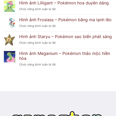
ảnh
Hình ảnh Lilligant – Pokémon hoa duyên dáng
cẩu
Delphox
tinh
ở
Chức năng bình luận bị tắt
–
nghịch
Hình
Pokémon
ảnh
Hình ảnh Froslass – Pokémon băng ma lạnh lẽo
phù
Lilligant
thủy
ở
Chức năng bình luận bị tắt
–
lửa
Hình
Pokémon
huyền
ảnh
hoa
Hình ảnh Staryu – Pokémon sao biển phát sáng
bí
Froslass
duyên
ở
Chức năng bình luận bị tắt
–
dáng
Hình
Pokémon
ảnh
băng
Hình ảnh Meganium – Pokémon thảo mộc hiền
Staryu
ma
hòa
–
lạnh
ở
Chức năng bình luận bị tắt
Pokémon
lẽo
Hình
sao
ảnh
biển
Meganium
phát
–
sáng
Pokémon
thảo
mộc
hiền
hòa