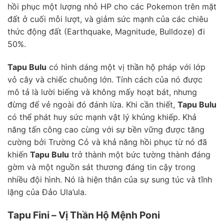
hồi phục một lượng nhỏ HP cho các Pokemon trên mặt
đất ở cuối mỗi lượt, và giảm sức mạnh của các chiêu
thức động đất (Earthquake, Magnitude, Bulldoze) đi
50%.
Tapu Bulu
có hình dáng một vị thần hộ pháp với lớp
vỏ cây và chiếc chuông lớn. Tính cách của nó được
mô tả là lười biếng và không mấy hoạt bát, nhưng
đừng để vẻ ngoài đó đánh lừa. Khi cần thiết,
Tapu Bulu
có thể phát huy sức mạnh vật lý khủng khiếp. Khả
năng tấn công cao cùng với sự bền vững được tăng
cường bởi Trường Cỏ và khả năng hồi phục từ nó đã
khiến
Tapu Bulu
trở thành một bức tường thành đáng
gờm và một nguồn sát thương đáng tin cậy trong
nhiều đội hình. Nó là hiện thân của sự sung túc và tĩnh
lặng của Đảo Ula’ula.
Tapu Fini – Vị Thần Hộ Mệnh Poni