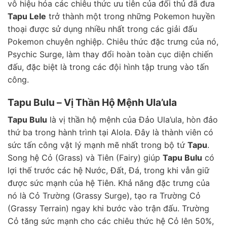
vô hiệu hóa các chiêu thức ưu tiên của đối thủ đã đưa
Tapu Lele
trở thành một trong những Pokemon huyền
thoại được sử dụng nhiều nhất trong các giải đấu
Pokemon chuyên nghiệp. Chiêu thức đặc trưng của nó,
Psychic Surge, làm thay đổi hoàn toàn cục diện chiến
đấu, đặc biệt là trong các đội hình tập trung vào tấn
công.
Tapu Bulu – Vị Thần Hộ Mệnh Ula’ula
Tapu Bulu
là vị thần hộ mệnh của Đảo Ula’ula, hòn đảo
thứ ba trong hành trình tại Alola. Đây là thành viên có
sức tấn công vật lý mạnh mẽ nhất trong bộ tứ
Tapu
.
Song hệ Cỏ (Grass) và Tiên (Fairy) giúp
Tapu Bulu
có
lợi thế trước các hệ Nước, Đất, Đá, trong khi vẫn giữ
được sức mạnh của hệ Tiên. Khả năng đặc trưng của
nó là Cỏ Trường (Grassy Surge), tạo ra Trường Cỏ
(Grassy Terrain) ngay khi bước vào trận đấu. Trường
Cỏ tăng sức mạnh cho các chiêu thức hệ Cỏ lên 50%,