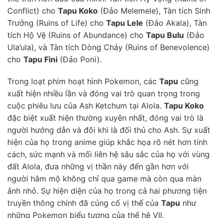
Conflict) cho
Tapu Koko
(Đảo Melemele), Tàn tích Sinh
Trưởng (Ruins of Life) cho
Tapu Lele
(Đảo Akala), Tàn
tích Hộ Vệ (Ruins of Abundance) cho
Tapu Bulu
(Đảo
Ula’ula), và Tàn tích Dòng Chảy (Ruins of Benevolence)
cho
Tapu Fini
(Đảo Poni).
Trong loạt phim hoạt hình Pokemon, các
Tapu
cũng
xuất hiện nhiều lần và đóng vai trò quan trọng trong
cuộc phiêu lưu của Ash Ketchum tại Alola.
Tapu Koko
đặc biệt xuất hiện thường xuyên nhất, đóng vai trò là
người hướng dẫn và đôi khi là đối thủ cho Ash. Sự xuất
hiện của họ trong anime giúp khắc họa rõ nét hơn tính
cách, sức mạnh và mối liên hệ sâu sắc của họ với vùng
đất Alola, đưa những vị thần này đến gần hơn với
người hâm mộ không chỉ qua game mà còn qua màn
ảnh nhỏ. Sự hiện diện của họ trong cả hai phương tiện
truyền thông chính đã củng cố vị thế của
Tapu
như
những Pokemon biểu tượng của thế hệ VII.