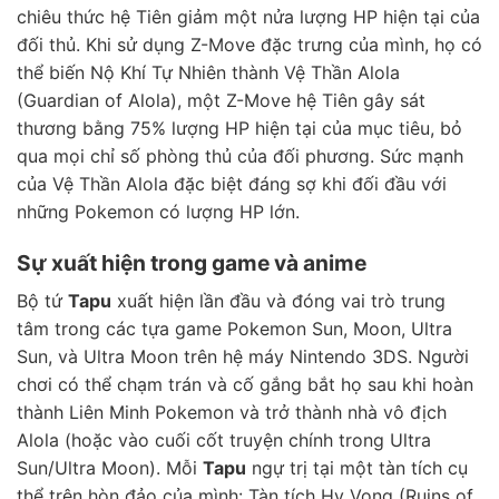
chiêu thức hệ Tiên giảm một nửa lượng HP hiện tại của
đối thủ. Khi sử dụng Z-Move đặc trưng của mình, họ có
thể biến Nộ Khí Tự Nhiên thành Vệ Thần Alola
(Guardian of Alola), một Z-Move hệ Tiên gây sát
thương bằng 75% lượng HP hiện tại của mục tiêu, bỏ
qua mọi chỉ số phòng thủ của đối phương. Sức mạnh
của Vệ Thần Alola đặc biệt đáng sợ khi đối đầu với
những Pokemon có lượng HP lớn.
Sự xuất hiện trong game và anime
Bộ tứ
Tapu
xuất hiện lần đầu và đóng vai trò trung
tâm trong các tựa game Pokemon Sun, Moon, Ultra
Sun, và Ultra Moon trên hệ máy Nintendo 3DS. Người
chơi có thể chạm trán và cố gắng bắt họ sau khi hoàn
thành Liên Minh Pokemon và trở thành nhà vô địch
Alola (hoặc vào cuối cốt truyện chính trong Ultra
Sun/Ultra Moon). Mỗi
Tapu
ngự trị tại một tàn tích cụ
thể trên hòn đảo của mình: Tàn tích Hy Vọng (Ruins of