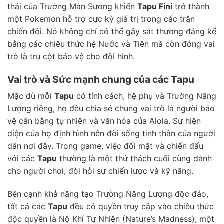
thái của Trường Màn Sương khiến
Tapu Fini
trở thành
một Pokemon hỗ trợ cực kỳ giá trị trong các trận
chiến đôi. Nó không chỉ có thể gây sát thương đáng kể
bằng các chiêu thức hệ Nước và Tiên mà còn đóng vai
trò là trụ cột bảo vệ cho đội hình.
Vai trò và Sức mạnh chung của các Tapu
Mặc dù mỗi
Tapu
có tính cách, hệ phụ và Trường Năng
Lượng riêng, họ đều chia sẻ chung vai trò là người bảo
vệ cân bằng tự nhiên và văn hóa của Alola. Sự hiện
diện của họ định hình nên đời sống tinh thần của người
dân nơi đây. Trong game, việc đối mặt và chiến đấu
với các
Tapu
thường là một thử thách cuối cùng dành
cho người chơi, đòi hỏi sự chiến lược và kỹ năng.
Bên cạnh khả năng tạo Trường Năng Lượng độc đáo,
tất cả các
Tapu
đều có quyền truy cập vào chiêu thức
độc quyền là Nộ Khí Tự Nhiên (Nature’s Madness), một