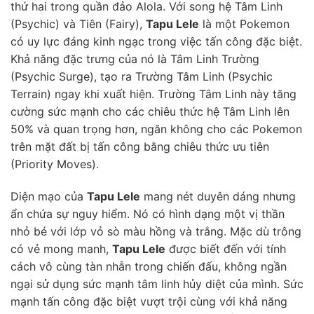
thứ hai trong quần đảo Alola. Với song hệ Tâm Linh
(Psychic) và Tiên (Fairy),
Tapu Lele
là một Pokemon
có uy lực đáng kinh ngạc trong việc tấn công đặc biệt.
Khả năng đặc trưng của nó là Tâm Linh Trường
(Psychic Surge), tạo ra Trường Tâm Linh (Psychic
Terrain) ngay khi xuất hiện. Trường Tâm Linh này tăng
cường sức mạnh cho các chiêu thức hệ Tâm Linh lên
50% và quan trọng hơn, ngăn không cho các Pokemon
trên mặt đất bị tấn công bằng chiêu thức ưu tiên
(Priority Moves).
Diện mạo của
Tapu Lele
mang nét duyên dáng nhưng
ẩn chứa sự nguy hiểm. Nó có hình dạng một vị thần
nhỏ bé với lớp vỏ sò màu hồng và trắng. Mặc dù trông
có vẻ mong manh,
Tapu Lele
được biết đến với tính
cách vô cùng tàn nhẫn trong chiến đấu, không ngần
ngại sử dụng sức mạnh tâm linh hủy diệt của mình. Sức
mạnh tấn công đặc biệt vượt trội cùng với khả năng