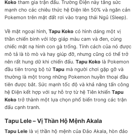
Koko
tham gia trận đấu. Trường Điện này tăng sức
mạnh cho các chiêu thức hệ Điện lên 50% và ngăn cản
Pokemon trên mặt đất rơi vào trạng thái Ngủ (Sleep).
Về mặt ngoại hình,
Tapu Koko
có hình dáng một vị
thần chiến binh với lớp giáp màu cam và đen, cùng
chiếc mặt nạ hình con gà trống. Tính cách của nó được
mô tả là tò mò và hay giúp đỡ, nhưng cũng có thể trở
nên rất hung dữ khi chiến đấu.
Tapu Koko
là Pokemon
đầu tiên trong bộ tứ
Tapu
mà người chơi gặp gỡ và
thường là một trong những Pokemon huyền thoại đầu
tiên được bắt. Sức mạnh tốc độ và khả năng tấn công
hệ Điện kết hợp với sự hỗ trợ từ hệ Tiên khiến
Tapu
Koko
trở thành một lựa chọn phổ biến trong các trận
đấu cạnh tranh.
Tapu Lele – Vị Thần Hộ Mệnh Akala
Tapu Lele
là vị thần hộ mệnh của Đảo Akala, hòn đảo