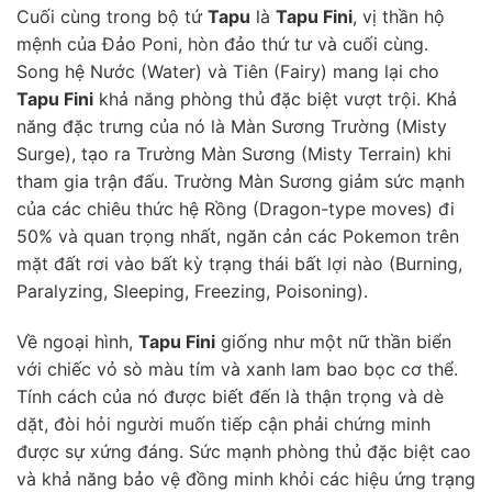
Cuối cùng trong bộ tứ
Tapu
là
Tapu Fini
, vị thần hộ
mệnh của Đảo Poni, hòn đảo thứ tư và cuối cùng.
Song hệ Nước (Water) và Tiên (Fairy) mang lại cho
Tapu Fini
khả năng phòng thủ đặc biệt vượt trội. Khả
năng đặc trưng của nó là Màn Sương Trường (Misty
Surge), tạo ra Trường Màn Sương (Misty Terrain) khi
tham gia trận đấu. Trường Màn Sương giảm sức mạnh
của các chiêu thức hệ Rồng (Dragon-type moves) đi
50% và quan trọng nhất, ngăn cản các Pokemon trên
mặt đất rơi vào bất kỳ trạng thái bất lợi nào (Burning,
Paralyzing, Sleeping, Freezing, Poisoning).
Về ngoại hình,
Tapu Fini
giống như một nữ thần biển
với chiếc vỏ sò màu tím và xanh lam bao bọc cơ thể.
Tính cách của nó được biết đến là thận trọng và dè
dặt, đòi hỏi người muốn tiếp cận phải chứng minh
được sự xứng đáng. Sức mạnh phòng thủ đặc biệt cao
và khả năng bảo vệ đồng minh khỏi các hiệu ứng trạng