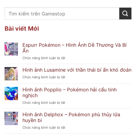
Bài viết Mới
Espurr Pokémon – Hình Ảnh Dễ Thương Và Bí
Ẩn
ở
Chức năng bình luận bị tắt
Espurr
Pokémon
Hình ảnh Lusamine với thần thái bí ẩn khó đoán
–
ở
Chức năng bình luận bị tắt
Hình
Hình
Ảnh
ảnh
Hình ảnh Popplio – Pokémon hải cẩu tinh
Dễ
Lusamine
Thương
nghịch
với
Và
ở
Chức năng bình luận bị tắt
thần
Bí
Hình
thái
Ẩn
ảnh
bí
Hình ảnh Delphox – Pokémon phù thủy lửa
Popplio
ẩn
huyền bí
–
khó
ở
Chức năng bình luận bị tắt
Pokémon
đoán
Hình
hải