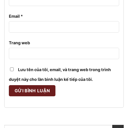
Email
*
Trang web
Lưu tên của tôi, email, và trang web trong trình
duyệt này cho lần bình luận kế tiếp của tôi.