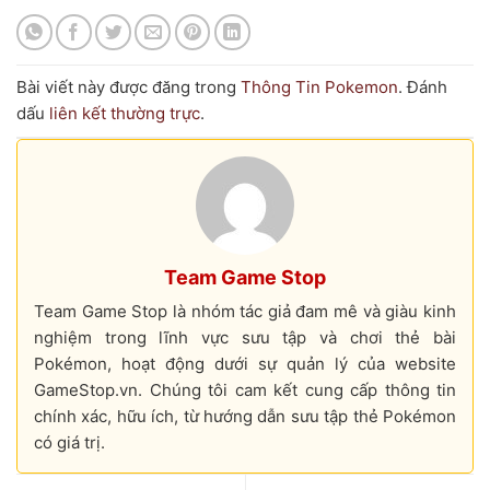
Bài viết này được đăng trong
Thông Tin Pokemon
. Đánh
dấu
liên kết thường trực
.
Team Game Stop
Team Game Stop là nhóm tác giả đam mê và giàu kinh
nghiệm trong lĩnh vực sưu tập và chơi thẻ bài
Pokémon, hoạt động dưới sự quản lý của website
GameStop.vn. Chúng tôi cam kết cung cấp thông tin
chính xác, hữu ích, từ hướng dẫn sưu tập thẻ Pokémon
có giá trị.