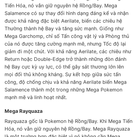
Tiến Hóa, nó vẫn giữ nguyên hệ Rồng/Bay. Mega
Salamence có sự thay đổi hình dạng đáng kể và nhận
được khả năng đặc biệt Aerilate, biến các chiêu hệ
Thường thành hệ Bay và tăng sức mạnh. Giống như
Mega Garchomp, chỉ số Tấn công vật lý và Phòng thủ
của nó được tăng cường mạnh mẽ, nhưng Tốc độ lại
giảm đi một chút. Với khả năng Aerilate, các chiêu như
Return hoặc Double-Edge trở thành những đòn đánh
hệ Bay cực kỳ uy lực, có thể gây sát thương lớn lên
mọi đối thủ không kháng. Sự kết hợp giữa sức tấn
công, độ chống chịu và khả năng Aerilate biến Mega
Salamence thành một trong những Mega Pokemon
mạnh mẽ và linh hoạt nhất.
Mega Rayquaza
Rayquaza gốc là Pokemon hệ Rồng/Bay. Khi Mega Tiến
Hóa, nó vẫn giữ nguyên hệ Rồng/Bay. Mega Rayquaza
là một trường hợp đặc biệt vì nó không cần Mega