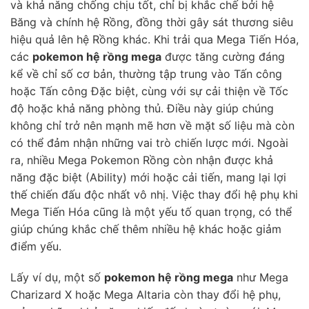
và khả năng chống chịu tốt, chỉ bị khắc chế bởi hệ
Băng và chính hệ Rồng, đồng thời gây sát thương siêu
hiệu quả lên hệ Rồng khác. Khi trải qua Mega Tiến Hóa,
các
pokemon hệ rồng mega
được tăng cường đáng
kể về chỉ số cơ bản, thường tập trung vào Tấn công
hoặc Tấn công Đặc biệt, cùng với sự cải thiện về Tốc
độ hoặc khả năng phòng thủ. Điều này giúp chúng
không chỉ trở nên mạnh mẽ hơn về mặt số liệu mà còn
có thể đảm nhận những vai trò chiến lược mới. Ngoài
ra, nhiều Mega Pokemon Rồng còn nhận được khả
năng đặc biệt (Ability) mới hoặc cải tiến, mang lại lợi
thế chiến đấu độc nhất vô nhị. Việc thay đổi hệ phụ khi
Mega Tiến Hóa cũng là một yếu tố quan trọng, có thể
giúp chúng khắc chế thêm nhiều hệ khác hoặc giảm
điểm yếu.
Lấy ví dụ, một số
pokemon hệ rồng mega
như Mega
Charizard X hoặc Mega Altaria còn thay đổi hệ phụ,