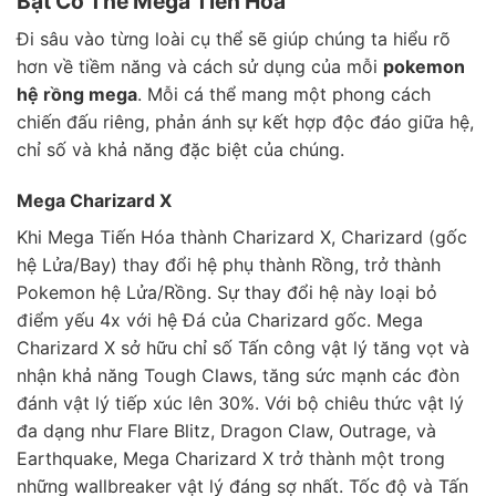
Bật Có Thể Mega Tiến Hóa
Đi sâu vào từng loài cụ thể sẽ giúp chúng ta hiểu rõ
hơn về tiềm năng và cách sử dụng của mỗi
pokemon
hệ rồng mega
. Mỗi cá thể mang một phong cách
chiến đấu riêng, phản ánh sự kết hợp độc đáo giữa hệ,
chỉ số và khả năng đặc biệt của chúng.
Mega Charizard X
Khi Mega Tiến Hóa thành Charizard X, Charizard (gốc
hệ Lửa/Bay) thay đổi hệ phụ thành Rồng, trở thành
Pokemon hệ Lửa/Rồng. Sự thay đổi hệ này loại bỏ
điểm yếu 4x với hệ Đá của Charizard gốc. Mega
Charizard X sở hữu chỉ số Tấn công vật lý tăng vọt và
nhận khả năng Tough Claws, tăng sức mạnh các đòn
đánh vật lý tiếp xúc lên 30%. Với bộ chiêu thức vật lý
đa dạng như Flare Blitz, Dragon Claw, Outrage, và
Earthquake, Mega Charizard X trở thành một trong
những wallbreaker vật lý đáng sợ nhất. Tốc độ và Tấn