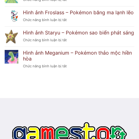
–
nghịch
Hình
Pokémon
ảnh
Hình ảnh Froslass – Pokémon băng ma lạnh lẽo
phù
Lilligant
thủy
ở
Chức năng bình luận bị tắt
–
lửa
Hình
Pokémon
huyền
ảnh
hoa
Hình ảnh Staryu – Pokémon sao biển phát sáng
bí
Froslass
duyên
ở
Chức năng bình luận bị tắt
–
dáng
Hình
Pokémon
ảnh
băng
Hình ảnh Meganium – Pokémon thảo mộc hiền
Staryu
ma
hòa
–
lạnh
ở
Chức năng bình luận bị tắt
Pokémon
lẽo
Hình
sao
ảnh
biển
Meganium
phát
–
sáng
Pokémon
thảo
mộc
hiền
hòa