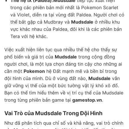
Thế hệ IX (Paldea):
Mudsdale
tiếp tục xuất hiện
trong các phiên bản mới nhất là Pokemon Scarlet
và Violet, diễn ra tại vùng đất Paldea. Người chơi có
thể bắt gặp cả Mudbray và
Mudsdale
ở nhiều khu
vực khác nhau của Paldea, đôi khi là các phiên bản
Tera với hệ khác.
Việc xuất hiện liên tục qua nhiều thế hệ cho thấy sự
phổ biến và giá trị của
Mudsdale
trong cộng đồng
người chơi, là một lựa chọn đáng tin cậy cho những ai
cần một
Pokemon
hệ Đất mạnh mẽ và bền bỉ trong
đội hình của mình. Dù ở vùng đất nào,
Mudsdale
vẫn
giữ vững vị thế của một bức tường vật lý khó xô đổ.
Bạn có thể tìm hiểu thêm về vị trí cụ thể của Mudsdale
trong từng phiên bản game tại
gamestop.vn
.
Vai Trò của Mudsdale Trong Đội Hình
Như đã phân tích qua chỉ số và khả năng, vai trò chính