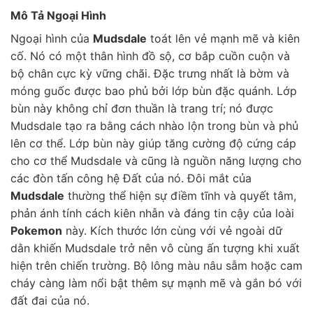
Mô Tả Ngoại Hình
Ngoại hình của
Mudsdale
toát lên vẻ mạnh mẽ và kiên
cố. Nó có một thân hình đồ sộ, cơ bắp cuồn cuộn và
bộ chân cực kỳ vững chãi. Đặc trưng nhất là bờm và
móng guốc được bao phủ bởi lớp bùn đặc quánh. Lớp
bùn này không chỉ đơn thuần là trang trí; nó được
Mudsdale tạo ra bằng cách nhào lộn trong bùn và phủ
lên cơ thể. Lớp bùn này giúp tăng cường độ cứng cáp
cho cơ thể Mudsdale và cũng là nguồn năng lượng cho
các đòn tấn công hệ Đất của nó. Đôi mắt của
Mudsdale
thường thể hiện sự điềm tĩnh và quyết tâm,
phản ánh tính cách kiên nhẫn và đáng tin cậy của loài
Pokemon
này. Kích thước lớn cùng với vẻ ngoài dữ
dằn khiến Mudsdale trở nên vô cùng ấn tượng khi xuất
hiện trên chiến trường. Bộ lông màu nâu sẫm hoặc cam
cháy càng làm nổi bật thêm sự mạnh mẽ và gắn bó với
đất đai của nó.