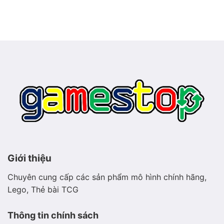
ảnh
biển
Meganium
phát
–
sáng
Pokémon
thảo
mộc
hiền
hòa
Giới thiệu
Chuyên cung cấp các sản phẩm mô hình chính hãng,
Lego, Thẻ bài TCG
Thông tin chính sách