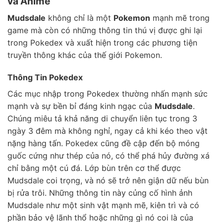
và Anime
Mudsdale
không chỉ là một
Pokemon
mạnh mẽ trong
game mà còn có những thông tin thú vị được ghi lại
trong Pokedex và xuất hiện trong các phương tiện
truyền thông khác của thế giới Pokemon.
Thông Tin Pokedex
Các mục nhập trong Pokedex thường nhấn mạnh sức
mạnh và sự bền bỉ đáng kinh ngạc của
Mudsdale
.
Chúng miêu tả khả năng di chuyển liên tục trong 3
ngày 3 đêm mà không nghỉ, ngay cả khi kéo theo vật
nặng hàng tấn. Pokedex cũng đề cập đến bộ móng
guốc cứng như thép của nó, có thể phá hủy đường xá
chỉ bằng một cú đá. Lớp bùn trên cơ thể được
Mudsdale coi trọng, và nó sẽ trở nên giận dữ nếu bùn
bị rửa trôi. Những thông tin này củng cố hình ảnh
Mudsdale như một sinh vật mạnh mẽ, kiên trì và có
phần bảo vệ lãnh thổ hoặc những gì nó coi là của