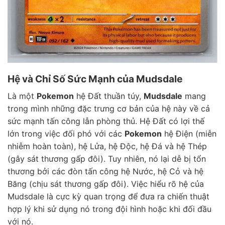
Hệ và Chỉ Số Sức Mạnh của Mudsdale
Là một
Pokemon
hệ Đất thuần túy,
Mudsdale
mang
trong mình những đặc trưng cơ bản của hệ này về cả
sức mạnh tấn công lẫn phòng thủ. Hệ Đất có lợi thế
lớn trong việc đối phó với các
Pokemon
hệ Điện (miễn
nhiễm hoàn toàn), hệ Lửa, hệ Độc, hệ Đá và hệ Thép
(gây sát thương gấp đôi). Tuy nhiên, nó lại dễ bị tổn
thương bởi các đòn tấn công hệ Nước, hệ Cỏ và hệ
Băng (chịu sát thương gấp đôi). Việc hiểu rõ hệ của
Mudsdale là cực kỳ quan trọng để đưa ra chiến thuật
hợp lý khi sử dụng nó trong đội hình hoặc khi đối đầu
với nó.