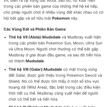
VII, diễn ra tại vùng đất Alola. Sau đó, nó xuất hiện
trong các phiên bản game của những thế hệ kế tiếp,
cho phép người chơi ở nhiều vùng đất khác nhau có cơ
hội bắt gặp và sở hữu loài
Pokemon
này.
Các Vùng Đất và Phiên Bản Game
Thế hệ VII (Alola):
Mudsdale
và Mudbray xuất hiện
trong các phiên bản Pokemon Sun, Moon, Ultra Sun
và Ultra Moon. Người chơi thường có thể bắt gặp
Mudbray ở giai đoạn đầu game, và sau đó tiến hóa
nó thành
Mudsdale
.
Thế hệ VIII (Galar):
Mudsdale
có mặt trong vùng
đất Galar, được giới thiệu trong Pokemon Sword và
Shield. Nó có thể được tìm thấy ở một số khu vực
hoang dã (Wild Area), đặc biệt trong các điều kiện
thời tiết cụ thể. Mudbray cũng xuất hiện để người
chơi có thể bắt và tiến hóa.