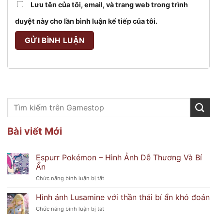
Lưu tên của tôi, email, và trang web trong trình
duyệt này cho lần bình luận kế tiếp của tôi.
Bài viết Mới
Espurr Pokémon – Hình Ảnh Dễ Thương Và Bí
Ẩn
ở
Chức năng bình luận bị tắt
Espurr
Pokémon
Hình ảnh Lusamine với thần thái bí ẩn khó đoán
–
ở
Chức năng bình luận bị tắt
Hình
Hình