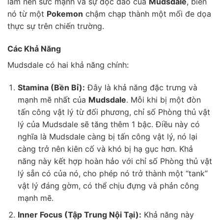
làm nên sức mạnh và sự độc đáo của
Mudsdale
, biến
nó từ một
Pokemon
chậm chạp thành một mối đe dọa
thực sự trên chiến trường.
Các Khả Năng
Mudsdale có hai khả năng chính:
Stamina (Bền Bỉ):
Đây là khả năng đặc trưng và
mạnh mẽ nhất của
Mudsdale
. Mỗi khi bị một đòn
tấn công vật lý từ đối phương, chỉ số Phòng thủ vật
lý của Mudsdale sẽ tăng thêm 1 bậc. Điều này có
nghĩa là Mudsdale càng bị tấn công vật lý, nó lại
càng trở nên kiên cố và khó bị hạ gục hơn. Khả
năng này kết hợp hoàn hảo với chỉ số Phòng thủ vật
lý sẵn có của nó, cho phép nó trở thành một “tank”
vật lý đáng gờm, có thể chịu đựng và phản công
mạnh mẽ.
Inner Focus (Tập Trung Nội Tại):
Khả năng này