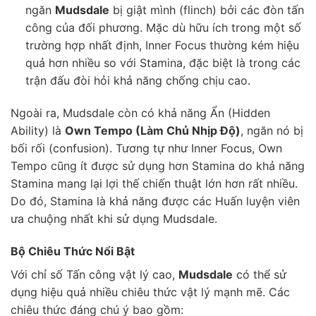
ngăn
Mudsdale
bị giật mình (flinch) bởi các đòn tấn
công của đối phương. Mặc dù hữu ích trong một số
trường hợp nhất định, Inner Focus thường kém hiệu
quả hơn nhiều so với Stamina, đặc biệt là trong các
trận đấu đòi hỏi khả năng chống chịu cao.
Ngoài ra, Mudsdale còn có khả năng Ẩn (Hidden
Ability) là
Own Tempo (Làm Chủ Nhịp Độ)
, ngăn nó bị
bối rối (confusion). Tương tự như Inner Focus, Own
Tempo cũng ít được sử dụng hơn Stamina do khả năng
Stamina mang lại lợi thế chiến thuật lớn hơn rất nhiều.
Do đó, Stamina là khả năng được các Huấn luyện viên
ưa chuộng nhất khi sử dụng Mudsdale.
Bộ Chiêu Thức Nổi Bật
Với chỉ số Tấn công vật lý cao,
Mudsdale
có thể sử
dụng hiệu quả nhiều chiêu thức vật lý mạnh mẽ. Các
chiêu thức đáng chú ý bao gồm: