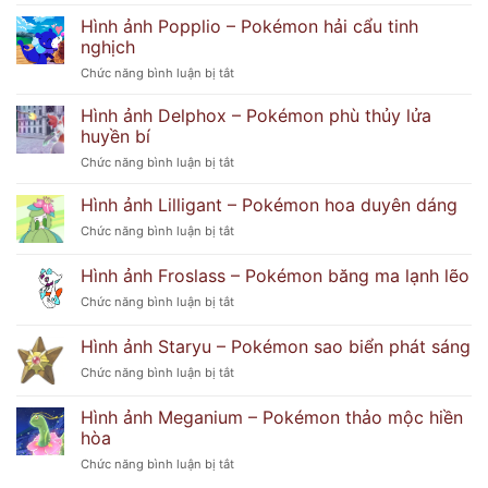
Ảnh
ảnh
Hình ảnh Popplio – Pokémon hải cẩu tinh
Dễ
Lusamine
Thương
nghịch
với
Và
ở
Chức năng bình luận bị tắt
thần
Bí
Hình
thái
Ẩn
ảnh
bí
Hình ảnh Delphox – Pokémon phù thủy lửa
Popplio
ẩn
huyền bí
–
khó
ở
Chức năng bình luận bị tắt
Pokémon
đoán
Hình
hải
ảnh
Hình ảnh Lilligant – Pokémon hoa duyên dáng
cẩu
Delphox
tinh
ở
Chức năng bình luận bị tắt
–
nghịch
Hình
Pokémon
ảnh
Hình ảnh Froslass – Pokémon băng ma lạnh lẽo
phù
Lilligant
thủy
ở
Chức năng bình luận bị tắt
–
lửa
Hình
Pokémon
huyền
ảnh
hoa
Hình ảnh Staryu – Pokémon sao biển phát sáng
bí
Froslass
duyên
ở
Chức năng bình luận bị tắt
–
dáng
Hình
Pokémon
ảnh
băng
Hình ảnh Meganium – Pokémon thảo mộc hiền
Staryu
ma
hòa
–
lạnh
ở
Chức năng bình luận bị tắt
Pokémon
lẽo
Hình
sao