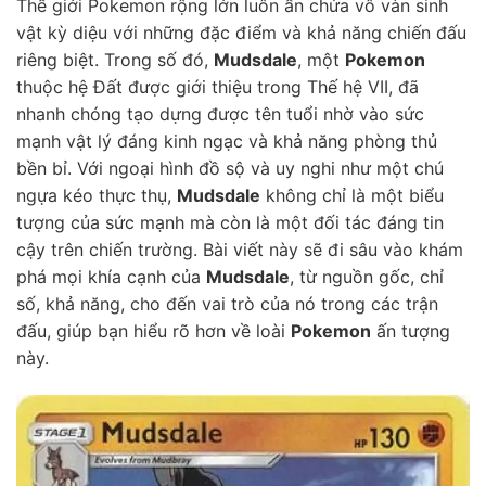
Thế giới Pokemon rộng lớn luôn ẩn chứa vô vàn sinh
vật kỳ diệu với những đặc điểm và khả năng chiến đấu
riêng biệt. Trong số đó,
Mudsdale
, một
Pokemon
thuộc hệ Đất được giới thiệu trong Thế hệ VII, đã
nhanh chóng tạo dựng được tên tuổi nhờ vào sức
mạnh vật lý đáng kinh ngạc và khả năng phòng thủ
bền bỉ. Với ngoại hình đồ sộ và uy nghi như một chú
ngựa kéo thực thụ,
Mudsdale
không chỉ là một biểu
tượng của sức mạnh mà còn là một đối tác đáng tin
cậy trên chiến trường. Bài viết này sẽ đi sâu vào khám
phá mọi khía cạnh của
Mudsdale
, từ nguồn gốc, chỉ
số, khả năng, cho đến vai trò của nó trong các trận
đấu, giúp bạn hiểu rõ hơn về loài
Pokemon
ấn tượng
này.