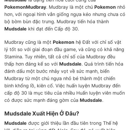
Pokemon
Mudbray
. Mudbray là một chú
Pokemon
nhỏ
hơn, với ngoại hình vẫn giống ngựa kéo nhưng chưa có
bộ bờm bùn đặc trưng. Mudbray tiến hóa thành
Mudsdale
khi đạt đến Cấp độ 30.
Mudbray cũng là một
Pokemon
hệ Đất với chỉ số vật
lý tốt so với giai đoạn đầu game, và cũng có khả năng
Stamina. Tuy nhiên, tất cả chỉ số của Mudbray đều
thấp hơn đáng kể so với
Mudsdale
. Quá trình tiến hóa
đánh dấu một bước nhảy vọt về sức mạnh, biến
Mudbray từ một chú ngựa nhỏ bé thành một chiến
binh khổng lồ, kiên cố. Việc huấn luyện Mudbray đến
cấp độ 30 là mục tiêu của nhiều Huấn luyện viên muốn
có được sức mạnh đáng gờm của
Mudsdale
.
Mudsdale Xuất Hiện Ở Đâu?
Mudsdale
được giới thiệu lần đầu tiên trong Thế hệ