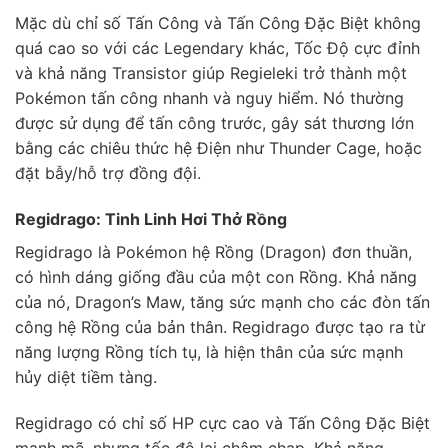
Mặc dù chỉ số Tấn Công và Tấn Công Đặc Biệt không
quá cao so với các Legendary khác, Tốc Độ cực đỉnh
và khả năng Transistor giúp Regieleki trở thành một
Pokémon tấn công nhanh và nguy hiểm. Nó thường
được sử dụng để tấn công trước, gây sát thương lớn
bằng các chiêu thức hệ Điện như Thunder Cage, hoặc
đặt bẫy/hỗ trợ đồng đội.
Regidrago: Tinh Linh Hơi Thở Rồng
Regidrago là Pokémon hệ Rồng (Dragon) đơn thuần,
có hình dáng giống đầu của một con Rồng. Khả năng
của nó, Dragon’s Maw, tăng sức mạnh cho các đòn tấn
công hệ Rồng của bản thân. Regidrago được tạo ra từ
năng lượng Rồng tích tụ, là hiện thân của sức mạnh
hủy diệt tiềm tàng.
Regidrago có chỉ số HP cực cao và Tấn Công Đặc Biệt
mạnh mẽ, nhưng tốc độ lại chậm chạp. Khả năng