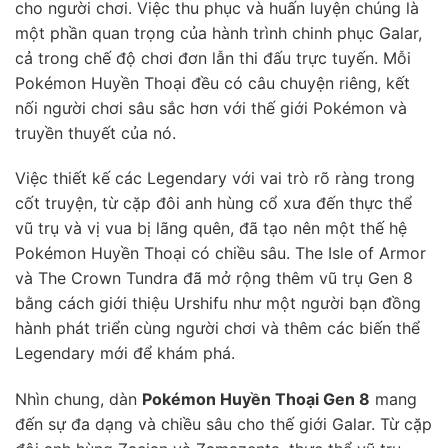
cho người chơi. Việc thu phục và huấn luyện chúng là
một phần quan trọng của hành trình chinh phục Galar,
cả trong chế độ chơi đơn lẫn thi đấu trực tuyến. Mỗi
Pokémon Huyền Thoại đều có câu chuyện riêng, kết
nối người chơi sâu sắc hơn với thế giới Pokémon và
truyền thuyết của nó.
Việc thiết kế các Legendary với vai trò rõ ràng trong
cốt truyện, từ cặp đôi anh hùng cổ xưa đến thực thể
vũ trụ và vị vua bị lãng quên, đã tạo nên một thế hệ
Pokémon Huyền Thoại có chiều sâu. The Isle of Armor
và The Crown Tundra đã mở rộng thêm vũ trụ Gen 8
bằng cách giới thiệu Urshifu như một người bạn đồng
hành phát triển cùng người chơi và thêm các biến thể
Legendary mới để khám phá.
Nhìn chung, dàn
Pokémon Huyền Thoại Gen 8
mang
đến sự đa dạng và chiều sâu cho thế giới Galar. Từ cặp