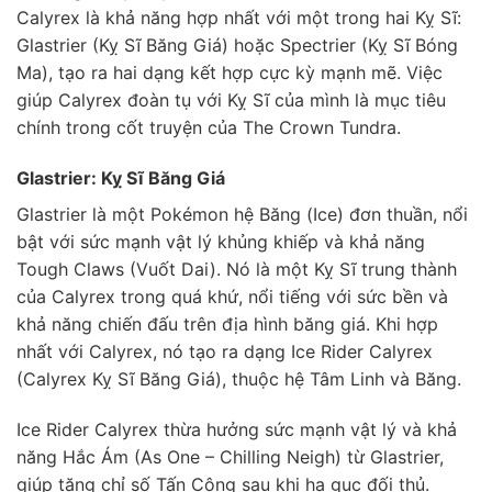
Calyrex là khả năng hợp nhất với một trong hai Kỵ Sĩ:
Glastrier (Kỵ Sĩ Băng Giá) hoặc Spectrier (Kỵ Sĩ Bóng
Ma), tạo ra hai dạng kết hợp cực kỳ mạnh mẽ. Việc
giúp Calyrex đoàn tụ với Kỵ Sĩ của mình là mục tiêu
chính trong cốt truyện của The Crown Tundra.
Glastrier: Kỵ Sĩ Băng Giá
Glastrier là một Pokémon hệ Băng (Ice) đơn thuần, nổi
bật với sức mạnh vật lý khủng khiếp và khả năng
Tough Claws (Vuốt Dai). Nó là một Kỵ Sĩ trung thành
của Calyrex trong quá khứ, nổi tiếng với sức bền và
khả năng chiến đấu trên địa hình băng giá. Khi hợp
nhất với Calyrex, nó tạo ra dạng Ice Rider Calyrex
(Calyrex Kỵ Sĩ Băng Giá), thuộc hệ Tâm Linh và Băng.
Ice Rider Calyrex thừa hưởng sức mạnh vật lý và khả
năng Hắc Ám (As One – Chilling Neigh) từ Glastrier,
giúp tăng chỉ số Tấn Công sau khi hạ gục đối thủ.