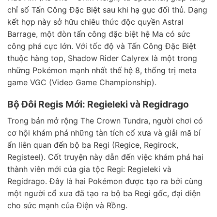
chỉ số Tấn Công Đặc Biệt sau khi hạ gục đối thủ. Dạng
kết hợp này sở hữu chiêu thức độc quyền Astral
Barrage, một đòn tấn công đặc biệt hệ Ma có sức
công phá cực lớn. Với tốc độ và Tấn Công Đặc Biệt
thuộc hàng top, Shadow Rider Calyrex là một trong
những Pokémon mạnh nhất thế hệ 8, thống trị meta
game VGC (Video Game Championship).
Bộ Đôi Regis Mới: Regieleki và Regidrago
Trong bản mở rộng The Crown Tundra, người chơi có
cơ hội khám phá những tàn tích cổ xưa và giải mã bí
ẩn liên quan đến bộ ba Regi (Regice, Regirock,
Registeel). Cốt truyện này dẫn đến việc khám phá hai
thành viên mới của gia tộc Regi: Regieleki và
Regidrago. Đây là hai Pokémon được tạo ra bởi cùng
một người cổ xưa đã tạo ra bộ ba Regi gốc, đại diện
cho sức mạnh của Điện và Rồng.