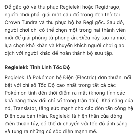
Để gặp gỡ và thu phục Regieleki hoặc Regidrago,
người chơi phải giải một câu đố trong đền thờ tại
Crown Tundra và thu phục bộ ba Regi gốc. Sau đó,
người chơi chỉ có thể chọn một trong hai thành viên
mới để giải phóng từ phong ấn. Điều này tạo ra một
lựa chọn khó khăn và khuyến khích người chơi giao
dịch với người khác để hoàn thành bộ sưu tập.
Regieleki: Tinh Linh Tốc Độ
Regieleki là Pokémon hệ Điện (Electric) đơn thuần, nổi
bật với chỉ số Tốc Độ cao nhất trong tất cả các
Pokémon tính đến thời điểm ra mắt (không tính các
khả năng thay đổi chỉ số trong trận đấu). Khả năng của
nó, Transistor, tăng sức mạnh cho các đòn tấn công hệ
Điện của bản thân. Regieleki là hiện thân của dòng
điện thuần túy, có thể di chuyển với tốc độ ánh sáng
và tung ra những cú sốc điện mạnh mẽ.