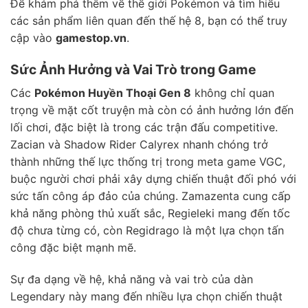
Để khám phá thêm về thế giới Pokémon và tìm hiểu
các sản phẩm liên quan đến thế hệ 8, bạn có thể truy
cập vào
gamestop.vn
.
Sức Ảnh Hưởng và Vai Trò trong Game
Các
Pokémon Huyền Thoại Gen 8
không chỉ quan
trọng về mặt cốt truyện mà còn có ảnh hưởng lớn đến
lối chơi, đặc biệt là trong các trận đấu competitive.
Zacian và Shadow Rider Calyrex nhanh chóng trở
thành những thế lực thống trị trong meta game VGC,
buộc người chơi phải xây dựng chiến thuật đối phó với
sức tấn công áp đảo của chúng. Zamazenta cung cấp
khả năng phòng thủ xuất sắc, Regieleki mang đến tốc
độ chưa từng có, còn Regidrago là một lựa chọn tấn
công đặc biệt mạnh mẽ.
Sự đa dạng về hệ, khả năng và vai trò của dàn
Legendary này mang đến nhiều lựa chọn chiến thuật