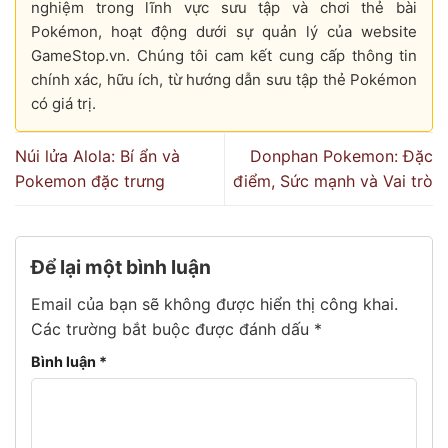
nghiệm trong lĩnh vực sưu tập và chơi thẻ bài
Pokémon, hoạt động dưới sự quản lý của website
GameStop.vn. Chúng tôi cam kết cung cấp thông tin
chính xác, hữu ích, từ hướng dẫn sưu tập thẻ Pokémon
có giá trị.
Núi lửa Alola: Bí ẩn và
Donphan Pokemon: Đặc
Pokemon đặc trưng
điểm, Sức mạnh và Vai trò
Để lại một bình luận
Email của bạn sẽ không được hiển thị công khai.
Các trường bắt buộc được đánh dấu
*
Bình luận
*