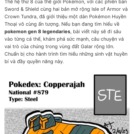
Thế hệ thứ 8 của thế giới Pokémon, với các phiên bản
Sword & Shield cùng hai bản mở rộng Isle of Armor và
Crown Tundra, đã giới thiệu một dàn Pokémon Huyền
Thoại vô cùng ấn tượng. Nếu bạn đang tìm hiểu về
pokemon gen 8 legendaries
, bài viết này sẽ đi sâu
vào từng cá thể, khám phá sức mạnh, câu chuyện và
vai trò của chúng trong vùng đất Galar rộng lớn.
Chuẩn bị cho hành trình tìm hiểu những sinh vật huyền
bí và đầy quyền năng này.