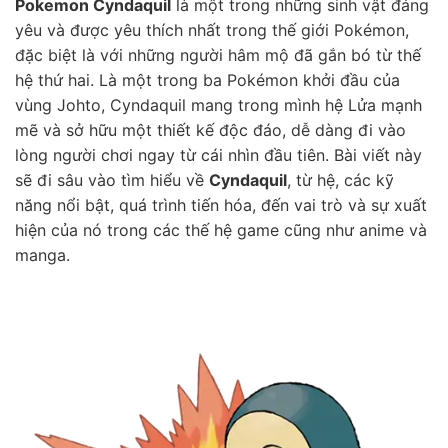
Pokemon Cyndaquil
là một trong những sinh vật đáng
yêu và được yêu thích nhất trong thế giới Pokémon,
đặc biệt là với những người hâm mộ đã gắn bó từ thế
hệ thứ hai. Là một trong ba Pokémon khởi đầu của
vùng Johto, Cyndaquil mang trong mình hệ Lửa mạnh
mẽ và sở hữu một thiết kế độc đáo, dễ dàng đi vào
lòng người chơi ngay từ cái nhìn đầu tiên. Bài viết này
sẽ đi sâu vào tìm hiểu về
Cyndaquil
, từ hệ, các kỹ
năng nổi bật, quá trình tiến hóa, đến vai trò và sự xuất
hiện của nó trong các thế hệ game cũng như anime và
manga.