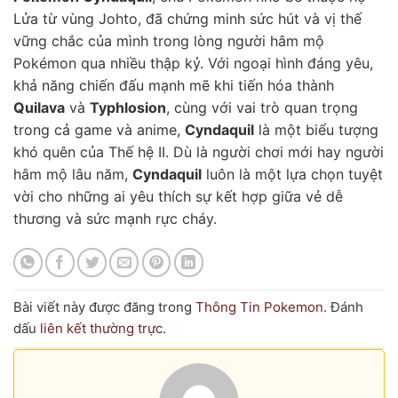
Lửa từ vùng Johto, đã chứng minh sức hút và vị thế
vững chắc của mình trong lòng người hâm mộ
Pokémon qua nhiều thập kỷ. Với ngoại hình đáng yêu,
khả năng chiến đấu mạnh mẽ khi tiến hóa thành
Quilava
và
Typhlosion
, cùng với vai trò quan trọng
trong cả game và anime,
Cyndaquil
là một biểu tượng
khó quên của Thế hệ II. Dù là người chơi mới hay người
hâm mộ lâu năm,
Cyndaquil
luôn là một lựa chọn tuyệt
vời cho những ai yêu thích sự kết hợp giữa vẻ dễ
thương và sức mạnh rực cháy.
Bài viết này được đăng trong
Thông Tin Pokemon
. Đánh
dấu
liên kết thường trực
.