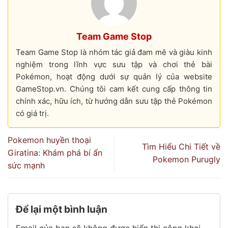
Team Game Stop
Team Game Stop là nhóm tác giả đam mê và giàu kinh
nghiệm trong lĩnh vực sưu tập và chơi thẻ bài
Pokémon, hoạt động dưới sự quản lý của website
GameStop.vn. Chúng tôi cam kết cung cấp thông tin
chính xác, hữu ích, từ hướng dẫn sưu tập thẻ Pokémon
có giá trị.
Pokemon huyền thoại
Tìm Hiểu Chi Tiết về
Giratina: Khám phá bí ẩn
Pokemon Purugly
sức mạnh
Để lại một bình luận