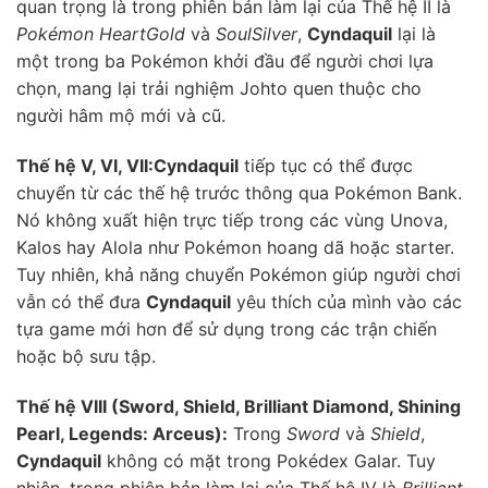
quan trọng là trong phiên bản làm lại của Thế hệ II là
Pokémon HeartGold
và
SoulSilver
,
Cyndaquil
lại là
một trong ba Pokémon khởi đầu để người chơi lựa
chọn, mang lại trải nghiệm Johto quen thuộc cho
người hâm mộ mới và cũ.
Thế hệ V, VI, VII:
Cyndaquil
tiếp tục có thể được
chuyển từ các thế hệ trước thông qua Pokémon Bank.
Nó không xuất hiện trực tiếp trong các vùng Unova,
Kalos hay Alola như Pokémon hoang dã hoặc starter.
Tuy nhiên, khả năng chuyển Pokémon giúp người chơi
vẫn có thể đưa
Cyndaquil
yêu thích của mình vào các
tựa game mới hơn để sử dụng trong các trận chiến
hoặc bộ sưu tập.
Thế hệ VIII (Sword, Shield, Brilliant Diamond, Shining
Pearl, Legends: Arceus):
Trong
Sword
và
Shield
,
Cyndaquil
không có mặt trong Pokédex Galar. Tuy
nhiên, trong phiên bản làm lại của Thế hệ IV là
Brilliant