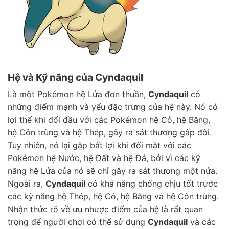
Hệ và Kỹ năng của Cyndaquil
Là một Pokémon hệ Lửa đơn thuần,
Cyndaquil
có
những điểm mạnh và yếu đặc trưng của hệ này. Nó có
lợi thế khi đối đầu với các Pokémon hệ Cỏ, hệ Băng,
hệ Côn trùng và hệ Thép, gây ra sát thương gấp đôi.
Tuy nhiên, nó lại gặp bất lợi khi đối mặt với các
Pokémon hệ Nước, hệ Đất và hệ Đá, bởi vì các kỹ
năng hệ Lửa của nó sẽ chỉ gây ra sát thương một nửa.
Ngoài ra,
Cyndaquil
có khả năng chống chịu tốt trước
các kỹ năng hệ Thép, hệ Cỏ, hệ Băng và hệ Côn trùng.
Nhận thức rõ về ưu nhược điểm của hệ là rất quan
trọng để người chơi có thể sử dụng
Cyndaquil
và các