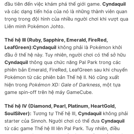
đầu tiên đến việc khám phá thế giới game.
Cyndaquil
và các dạng tiến hóa của nó là những thành viên quan
trọng trong đội hình của nhiều người chơi khi vượt qua
Liên minh Pokémon Johto.
Thế hệ III (Ruby, Sapphire, Emerald, FireRed,
LeafGreen):
Cyndaquil
không phải là Pokémon khởi
đầu ở thế hệ này. Tuy nhiên, người chơi có thể sở hữu
Cyndaquil
thông qua chức năng Pal Park trong các
phiên bản Emerald, FireRed, LeafGreen sau khi chuyển
Pokémon từ các phiên bản Thế hệ II. Nó cũng xuất
hiện trong
Pokémon XD: Gale of Darkness
, một tựa
game spin-off trên hệ máy GameCube.
Thế hệ IV (Diamond, Pearl, Platinum, HeartGold,
SoulSilver):
Tương tự Thế hệ III,
Cyndaquil
không phải
starter của Sinnoh. Người chơi có thể đưa
Cyndaquil
từ các game Thế hệ III lên Pal Park. Tuy nhiên, điều