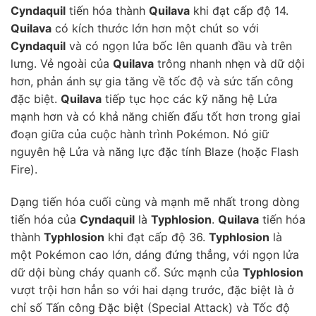
Cyndaquil
tiến hóa thành
Quilava
khi đạt cấp độ 14.
Quilava
có kích thước lớn hơn một chút so với
Cyndaquil
và có ngọn lửa bốc lên quanh đầu và trên
lưng. Vẻ ngoài của
Quilava
trông nhanh nhẹn và dữ dội
hơn, phản ánh sự gia tăng về tốc độ và sức tấn công
đặc biệt.
Quilava
tiếp tục học các kỹ năng hệ Lửa
mạnh hơn và có khả năng chiến đấu tốt hơn trong giai
đoạn giữa của cuộc hành trình Pokémon. Nó giữ
nguyên hệ Lửa và năng lực đặc tính Blaze (hoặc Flash
Fire).
Dạng tiến hóa cuối cùng và mạnh mẽ nhất trong dòng
tiến hóa của
Cyndaquil
là
Typhlosion
.
Quilava
tiến hóa
thành
Typhlosion
khi đạt cấp độ 36.
Typhlosion
là
một Pokémon cao lớn, dáng đứng thẳng, với ngọn lửa
dữ dội bùng cháy quanh cổ. Sức mạnh của
Typhlosion
vượt trội hơn hẳn so với hai dạng trước, đặc biệt là ở
chỉ số Tấn công Đặc biệt (Special Attack) và Tốc độ