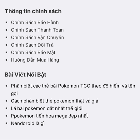
Thông tin chính sách
Chính Sách Bảo Hành
Chính Sách Thanh Toán
Chính Sách Vận Chuyển
Chính Sách Đổi Trả
Chính Sách Bảo Mật
Hướng Dẫn Mua Hàng
Bài Viết Nổi Bật
Phân biệt các thẻ bài Pokemon TCG theo độ hiếm và tên
gọi
Cách phân biệt thẻ pokemon thật và giả
Lá bài pokemon đắt nhất thế giới
Ppokemon tiến hóa mega đẹp nhất
Nendoroid là gì