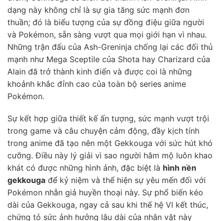
dạng này không chỉ là sự gia tăng sức mạnh đơn
thuần; đó là biểu tượng của sự đồng điệu giữa người
và Pokémon, sẵn sàng vượt qua mọi giới hạn vì nhau.
Những trận đấu của Ash-Greninja chống lại các đối thủ
mạnh như Mega Sceptile của Shota hay Charizard của
Alain đã trở thành kinh điển và được coi là những
khoảnh khắc đỉnh cao của toàn bộ series anime
Pokémon.
Sự kết hợp giữa thiết kế ấn tượng, sức mạnh vượt trội
trong game và câu chuyện cảm động, đầy kịch tính
trong anime đã tạo nên một Gekkouga với sức hút khó
cưỡng. Điều này lý giải vì sao người hâm mộ luôn khao
khát có được những hình ảnh, đặc biệt là
hình nền
gekkouga
để kỷ niệm và thể hiện sự yêu mến đối với
Pokémon nhẫn giả huyền thoại này. Sự phổ biến kéo
dài của Gekkouga, ngay cả sau khi thế hệ VI kết thúc,
chứng tỏ sức ảnh hưởng lâu dài của nhân vật này