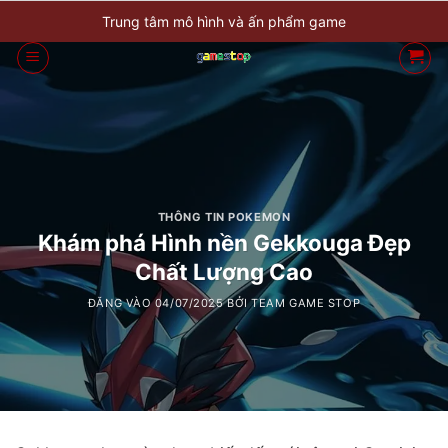
Bỏ
Trung tâm mô hình và ấn phẩm game
qua
nội
dung
THÔNG TIN POKEMON
Khám phá Hình nền Gekkouga Đẹp
Chất Lượng Cao
ĐĂNG VÀO
04/07/2025
BỞI
TEAM GAME STOP