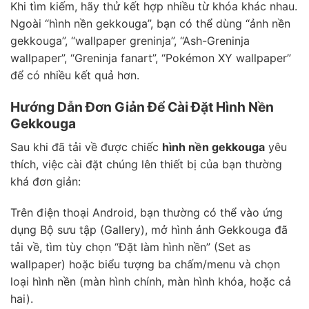
Khi tìm kiếm, hãy thử kết hợp nhiều từ khóa khác nhau.
Ngoài “hình nền gekkouga”, bạn có thể dùng “ảnh nền
gekkouga”, “wallpaper greninja”, “Ash-Greninja
wallpaper”, “Greninja fanart”, “Pokémon XY wallpaper”
để có nhiều kết quả hơn.
Hướng Dẫn Đơn Giản Để Cài Đặt Hình Nền
Gekkouga
Sau khi đã tải về được chiếc
hình nền gekkouga
yêu
thích, việc cài đặt chúng lên thiết bị của bạn thường
khá đơn giản:
Trên điện thoại Android, bạn thường có thể vào ứng
dụng Bộ sưu tập (Gallery), mở hình ảnh Gekkouga đã
tải về, tìm tùy chọn “Đặt làm hình nền” (Set as
wallpaper) hoặc biểu tượng ba chấm/menu và chọn
loại hình nền (màn hình chính, màn hình khóa, hoặc cả
hai).