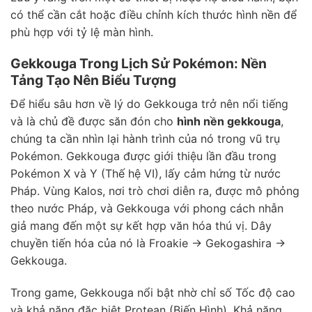
có thể cần cắt hoặc điều chỉnh kích thước hình nền để
phù hợp với tỷ lệ màn hình.
Gekkouga Trong Lịch Sử Pokémon: Nền
Tảng Tạo Nên Biểu Tượng
Để hiểu sâu hơn về lý do Gekkouga trở nên nổi tiếng
và là chủ đề được săn đón cho
hình nền gekkouga
,
chúng ta cần nhìn lại hành trình của nó trong vũ trụ
Pokémon. Gekkouga được giới thiệu lần đầu trong
Pokémon X và Y (Thế hệ VI), lấy cảm hứng từ nước
Pháp. Vùng Kalos, nơi trò chơi diễn ra, được mô phỏng
theo nước Pháp, và Gekkouga với phong cách nhẫn
giả mang đến một sự kết hợp văn hóa thú vị. Dây
chuyền tiến hóa của nó là Froakie -> Gekogashira ->
Gekkouga.
Trong game, Gekkouga nổi bật nhờ chỉ số Tốc độ cao
và khả năng đặc biệt Protean (Biến Hình). Khả năng