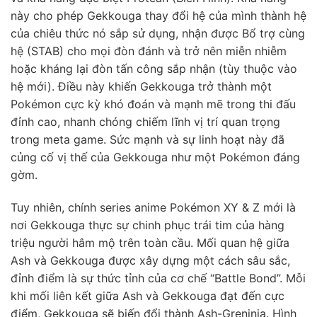
này cho phép Gekkouga thay đổi hệ của mình thành hệ
của chiêu thức nó sắp sử dụng, nhận được Bổ trợ cùng
hệ (STAB) cho mọi đòn đánh và trở nên miễn nhiễm
hoặc kháng lại đòn tấn công sắp nhận (tùy thuộc vào
hệ mới). Điều này khiến Gekkouga trở thành một
Pokémon cực kỳ khó đoán và mạnh mẽ trong thi đấu
đỉnh cao, nhanh chóng chiếm lĩnh vị trí quan trọng
trong meta game. Sức mạnh và sự linh hoạt này đã
củng cố vị thế của Gekkouga như một Pokémon đáng
gờm.
Tuy nhiên, chính series anime Pokémon XY & Z mới là
nơi Gekkouga thực sự chinh phục trái tim của hàng
triệu người hâm mộ trên toàn cầu. Mối quan hệ giữa
Ash và Gekkouga được xây dựng một cách sâu sắc,
đỉnh điểm là sự thức tỉnh của cơ chế “Battle Bond”. Mỗi
khi mối liên kết giữa Ash và Gekkouga đạt đến cực
điểm, Gekkouga sẽ biến đổi thành Ash-Greninja. Hình