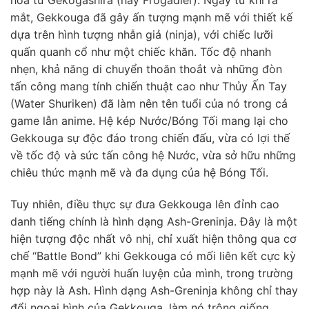
hóa từ Gekogashira (hay Frogadier). Ngay từ khi ra
mắt, Gekkouga đã gây ấn tượng mạnh mẽ với thiết kế
dựa trên hình tượng nhẫn giả (ninja), với chiếc lưỡi
quấn quanh cổ như một chiếc khăn. Tốc độ nhanh
nhẹn, khả năng di chuyển thoăn thoắt và những đòn
tấn công mang tính chiến thuật cao như Thủy Ấn Tay
(Water Shuriken) đã làm nên tên tuổi của nó trong cả
game lẫn anime. Hệ kép Nước/Bóng Tối mang lại cho
Gekkouga sự độc đáo trong chiến đấu, vừa có lợi thế
về tốc độ và sức tấn công hệ Nước, vừa sở hữu những
chiêu thức mạnh mẽ và đa dụng của hệ Bóng Tối.
Tuy nhiên, điều thực sự đưa Gekkouga lên đỉnh cao
danh tiếng chính là hình dạng Ash-Greninja. Đây là một
hiện tượng độc nhất vô nhị, chỉ xuất hiện thông qua cơ
chế “Battle Bond” khi Gekkouga có mối liên kết cực kỳ
mạnh mẽ với người huấn luyện của mình, trong trường
hợp này là Ash. Hình dạng Ash-Greninja không chỉ thay
đổi ngoại hình của Gekkouga, làm nó trông giống