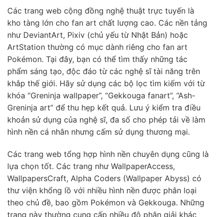
Các trang web cộng đồng nghệ thuật trực tuyến là
kho tàng lớn cho fan art chất lượng cao. Các nền tảng
như DeviantArt, Pixiv (chủ yếu từ Nhật Bản) hoặc
ArtStation thường có mục dành riêng cho fan art
Pokémon. Tại đây, bạn có thể tìm thấy những tác
phẩm sáng tạo, độc đáo từ các nghệ sĩ tài năng trên
khắp thế giới. Hãy sử dụng các bộ lọc tìm kiếm với từ
khóa “Greninja wallpaper”, “Gekkouga fanart”, “Ash-
Greninja art” để thu hẹp kết quả. Lưu ý kiểm tra điều
khoản sử dụng của nghệ sĩ, đa số cho phép tải về làm
hình nền cá nhân nhưng cấm sử dụng thương mại.
Các trang web tổng hợp hình nền chuyên dụng cũng là
lựa chọn tốt. Các trang như WallpaperAccess,
WallpapersCraft, Alpha Coders (Wallpaper Abyss) có
thư viện khổng lồ với nhiều hình nền được phân loại
theo chủ đề, bao gồm Pokémon và Gekkouga. Những
trang này thường cung cấp nhiều độ phân giải khác