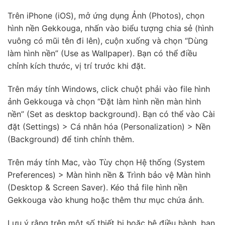
Trên iPhone (iOS), mở ứng dụng Ảnh (Photos), chọn
hình nền Gekkouga, nhấn vào biểu tượng chia sẻ (hình
vuông có mũi tên đi lên), cuộn xuống và chọn “Dùng
làm hình nền” (Use as Wallpaper). Bạn có thể điều
chỉnh kích thước, vị trí trước khi đặt.
Trên máy tính Windows, click chuột phải vào file hình
ảnh Gekkouga và chọn “Đặt làm hình nền màn hình
nền” (Set as desktop background). Bạn có thể vào Cài
đặt (Settings) > Cá nhân hóa (Personalization) > Nền
(Background) để tinh chỉnh thêm.
Trên máy tính Mac, vào Tùy chọn Hệ thống (System
Preferences) > Màn hình nền & Trình bảo vệ Màn hình
(Desktop & Screen Saver). Kéo thả file hình nền
Gekkouga vào khung hoặc thêm thư mục chứa ảnh.
Lưu ý rằng trên một số thiết bị hoặc hệ điều hành, bạn