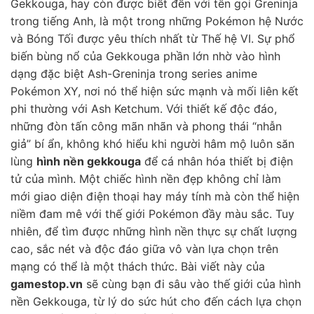
Gekkouga, hay còn được biết đến với tên gọi Greninja
trong tiếng Anh, là một trong những Pokémon hệ Nước
và Bóng Tối được yêu thích nhất từ Thế hệ VI. Sự phổ
biến bùng nổ của Gekkouga phần lớn nhờ vào hình
dạng đặc biệt Ash-Greninja trong series anime
Pokémon XY, nơi nó thể hiện sức mạnh và mối liên kết
phi thường với Ash Ketchum. Với thiết kế độc đáo,
những đòn tấn công mãn nhãn và phong thái “nhẫn
giả” bí ẩn, không khó hiểu khi người hâm mộ luôn săn
lùng
hình nền gekkouga
để cá nhân hóa thiết bị điện
tử của mình. Một chiếc hình nền đẹp không chỉ làm
mới giao diện điện thoại hay máy tính mà còn thể hiện
niềm đam mê với thế giới Pokémon đầy màu sắc. Tuy
nhiên, để tìm được những hình nền thực sự chất lượng
cao, sắc nét và độc đáo giữa vô vàn lựa chọn trên
mạng có thể là một thách thức. Bài viết này của
gamestop.vn
sẽ cùng bạn đi sâu vào thế giới của hình
nền Gekkouga, từ lý do sức hút cho đến cách lựa chọn