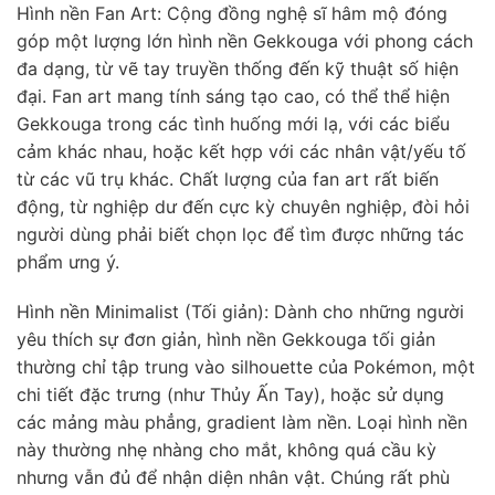
Hình nền Fan Art: Cộng đồng nghệ sĩ hâm mộ đóng
góp một lượng lớn hình nền Gekkouga với phong cách
đa dạng, từ vẽ tay truyền thống đến kỹ thuật số hiện
đại. Fan art mang tính sáng tạo cao, có thể thể hiện
Gekkouga trong các tình huống mới lạ, với các biểu
cảm khác nhau, hoặc kết hợp với các nhân vật/yếu tố
từ các vũ trụ khác. Chất lượng của fan art rất biến
động, từ nghiệp dư đến cực kỳ chuyên nghiệp, đòi hỏi
người dùng phải biết chọn lọc để tìm được những tác
phẩm ưng ý.
Hình nền Minimalist (Tối giản): Dành cho những người
yêu thích sự đơn giản, hình nền Gekkouga tối giản
thường chỉ tập trung vào silhouette của Pokémon, một
chi tiết đặc trưng (như Thủy Ấn Tay), hoặc sử dụng
các mảng màu phẳng, gradient làm nền. Loại hình nền
này thường nhẹ nhàng cho mắt, không quá cầu kỳ
nhưng vẫn đủ để nhận diện nhân vật. Chúng rất phù