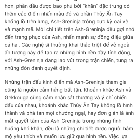
hơn, phần đầu được bao phủ bởi “khăn” đặc trưng có
thêm các điểm nhấn màu đỏ và phần Thủy Ấn Tay
khổng lồ trên lưng, Ash-Greninja trông cực kỳ oai vệ
và mạnh mẽ. Mỗi chi tiết trên Ash-Greninja đều gợi nhớ
đến trang phục của Ash, nhấn mạnh sự đồng điệu giữa
cả hai. Các nghệ sĩ thường khai thác triệt để vẻ ngoài
ấn tượng này để tạo ra những hình nền đầy tính động,
với Ash-Greninja đang lao vút trong trận chiến, tung ra
những đòn đánh quyết định.
Những trận đấu kinh điển mà Ash-Greninja tham gia
cũng là nguồn cảm hứng bất tận. Khoảnh khắc Ash và
Gekkouga cùng cảm nhận sát thương và ý chí chiến
đấu của nhau, khoảnh khắc Thủy Ấn Tay khổng lồ hình
thành và phá tan mọi chướng ngại, hay đơn giản là ánh
mắt quyết tâm của Ash-Greninja trong những tình
huống khó khăn, đều là những chi tiết được người hâm
mộ yêu thích và muốn lưu giữ qua hình nền. Việc lựa