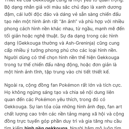
Bộ dạng nhẫn giả với màu sắc chủ đạo là xanh dương
đậm, cái lưỡi độc đáo và dáng vẻ sẵn sàng chiến đấu
tạo nên một hình ảnh rất “ăn ảnh” và phù hợp với nhiều
phong cách hình nền khác nhau, từ ngầu, mạnh mẽ đến
tối giản hoặc nghệ thuật. Sự đa dạng trong các hình
dạng (Gekkouga thường và Ash-Greninja) cũng cung
cấp nhiều ý tưởng phong phú cho các loại hình nền.
Người dùng có thể chọn hình nền thể hiện Gekkouga
trong tư thế chiến đấu năng động, hoặc đơn giản là
một hình ảnh tĩnh, tập trung vào chi tiết thiết kế.
Ngoài ra, cộng đồng fan Pokémon rất lớn và tích cực.
Họ không ngừng sáng tạo và chia sẻ nội dung liên
quan đến các Pokémon yêu thích, trong đó có
Gekkouga. Sự lan tỏa của những hình ảnh đẹp, fan art
chất lượng cao trên các nền tảng mạng xã hội và cộng
đồng trực tuyến góp phần duy trì và gia tăng nhu cầu
tìm kiếm
hình nền gekkouga
. Người hâm mộ luôn tìm